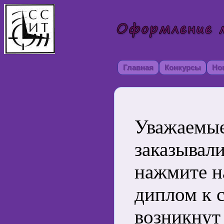
Главная
Конкурсы
Но
Уважаемые
заказывал
нажмите на
диплом к с
возникнут