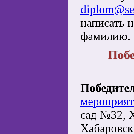
diplom@ser
написать н
фамилию.
Побе
Победител
мероприят
сад №32, Х
Хабаровск