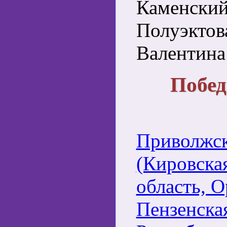
Каменский
Полуэктов
Валентина
Побед
Приволжск
(Кировска
область, О
Пензенска