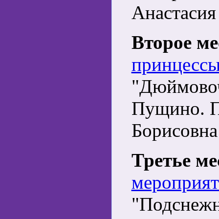
Анастасия
Второе ме
принцессы
"Дюймовочк
Пущино. П
Борисовна
Третье ме
мероприят
"Подснежни