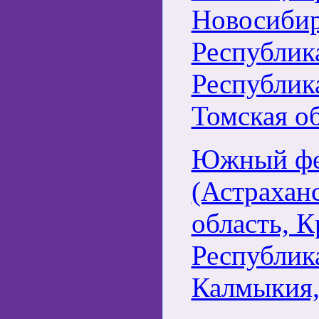
Новосибир
Республик
Республик
Томская об
Южный фе
(Астраханс
область, К
Республик
Калмыкия, 