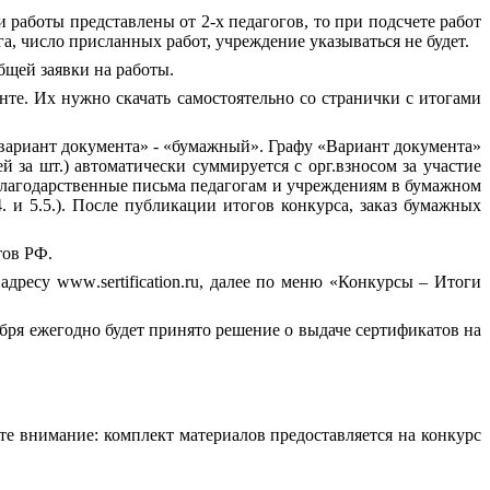
 работы представлены от 2-х педагогов, то при подсчете работ
а, число присланных работ, учреждение указываться не будет.
бщей заявки на работы.
те. Их нужно скачать самостоятельно со странички с итогами
«вариант документа» - «бумажный». Графу «Вариант документа»
 за шт.) автоматически суммируется с орг.взносом за участие
 Благодарственные письма педагогам и учреждениям в бумажном
и 5.5.). После публикации итогов конкурса, заказ бумажных
тов РФ.
 адресу
www
.
sertification
.
ru
, далее по меню «Конкурсы – Итоги
бря ежегодно будет принято решение о выдаче сертификатов на
те внимание: комплект материалов предоставляется на конкурс