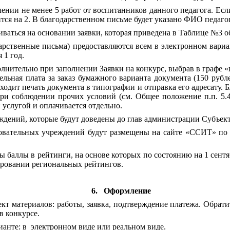
ении не менее 5 работ от воспитанников данного педагога. Если
тся на 2. В благодарственном письме будет указано ФИО педагог
иваться на основании заявки, которая приведена в Таблице №3 о
арственные письма) предоставляются всем в электронном вариан
 1 год.
лнительно при заполнении Заявки на конкурс, выбрав в графе 
льная плата за заказ бумажного варианта документа (150 рублей
входит печать документа в типографии и отправка его адресату.
 соблюдении прочих условий (см. Общее положение п.п. 5.4. 
услугой и оплачивается отдельно.
ждений, которые будут доведены до глав администрации Субъек
зовательных учреждений будут размещены на сайте «ССИТ» по
ы баллы в рейтинги, на основе которых по состоянию на 1 сентя
ровании региональных рейтингов.
6.
Оформление
кт материалов: работы, заявка, подтверждение платежа. Обрати
в конкурсе.
анте: в
электронном виде или реальном виде.