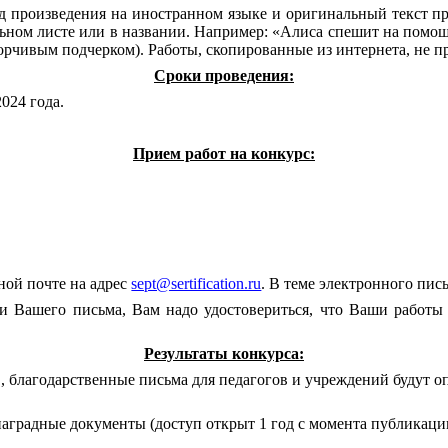
д произведения на иностранном языке и оригинальный текст пр
ульном листе или в названии. Например: «Алиса спешит на помо
борчивым подчерком). Работы, скопированные из интернета, не п
Сроки проведения:
024 года.
Прием работ на конкурс:
ной почте на адрес
sept@sertification.ru
. В теме электронного пис
и Вашего письма, Вам надо удостовериться, что Ваши работы
Результаты конкурса:
, благодарственные письма для педагогов и учреждений будут о
наградные документы (доступ открыт 1 год с момента публикаци