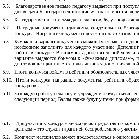
5.5.
Благодарственное письмо педагогу выдается при поступл
для выдачи Благодарственного письма их количество дели
5.6.
Благодарственные письма для педагогов, будут подготавл
5.7.
Наградные документы (дипломы, свидетельства, благод
конкурса. Наградные документы доступны для скачивания
5.8.
Бумажный вариант документов можно будет заказать допо
необходимо заполнить для каждого участника. Дополните
работы в конкурсе. В стоимость дополнительной услуги 
варианте выдаются бонусом к «бумажным дипломам», при
дипломов не принимается, или считается дополнительной 
5.9.
Итоги конкурса войдут в рейтинги образовательных учре
5.10.
Итоги конкурса, наградные документы, рейтинги обра
конкурсов - … ».
5.11.
За каждую работу педагогу и учреждению будут начислен
следующий период. Баллы также будут учтены при форми
6.1.
Для участия в конкурсе необходимо предоставить компле
целиком – это служит гарантией беспроблемного участия 
6.2.
Комплект материалов может предоставляться в одном вари