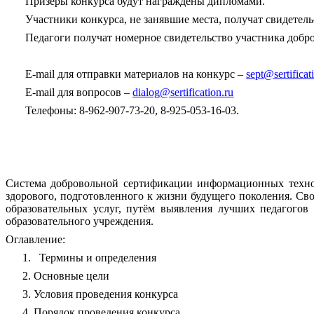
Призёры конкурса будут награждены дипломами.
Участники конкурса, не занявшие места, получат свидетель
Педагоги получат номерное свидетельство участника добр
E
-
mail
для отправки материалов на конкурс –
sept
@
sertificat
E
-
mail
для вопросов –
dialog
@
sertification
.
ru
Телефоны: 8-962-907-73-20, 8-925-053-16-03.
Система добровольной сертификации информационных технол
здорового, подготовленного к жизни будущего поколения. Сво
образовательных услуг, путём выявления лучших педагогов
образовательного учреждения.
Оглавление:
1.
Термины и определения
Основные цели
Условия проведения конкурса
Порядок проведения конкурса