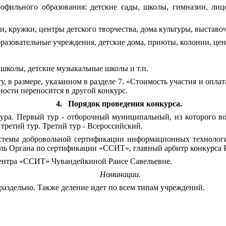
офильного образования: детские сады, школы, гимназии, лиц
и, кружки, центры детского творчества, дома культуры, выставоч
разовательные учреждения, детские дома, приюты, колонии, цен
 школы, детские музыкальные школы и т.п.
ту, в размере, указанном в разделе 7. «Стоимость участия и опл
нности переносится в другой конкурс.
4.
Порядок проведения конкурса.
тура. Первый тур - отборочный муниципальный, из которого в
третий тур. Третий тур - Всероссийский.
стемы добровольной сертификации информационных технологий
ель Органа по сертификации «ССИТ», главный арбитр конкурса
центра «ССИТ» Чувандейкиной Раисе Савельевне.
Номинации.
аздельно. Также деление идет по всем типам учреждений.