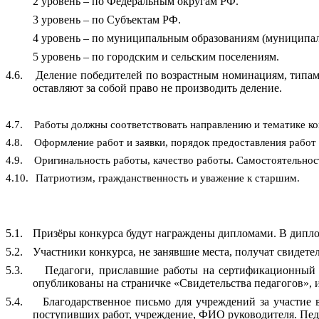
2 уровень – по Федеральным округам РФ.
3 уровень – по Субъектам РФ.
4 уровень – по муниципальным образованиям (муниципал
5 уровень – по городским и сельским поселениям.
4.6.
Деление победителей по возрастным номинациям, типам 
оставляют за собой право не производить деление.
4.7.
Работы должны соответствовать направлению и тематике кон
4.8.
Оформление работ и заявки, порядок предоставления работ
4.9.
Оригинальность работы, качество работы. Самостоятельнос
4.10.
Патриотизм, гражданственность и уважение к старшим.
5.1.
Призёры конкурса будут награждены дипломами. В диплом
5.2.
Участники конкурса, не занявшие места, получат свидете
5.3.
Педагоги, приславшие работы на сертификационный к
опубликованы на страничке «Свидетельства педагогов», их
5.4.
Благодарственное письмо для учреждений за участие 
поступивших работ, учреждение, ФИО руководителя. Педа