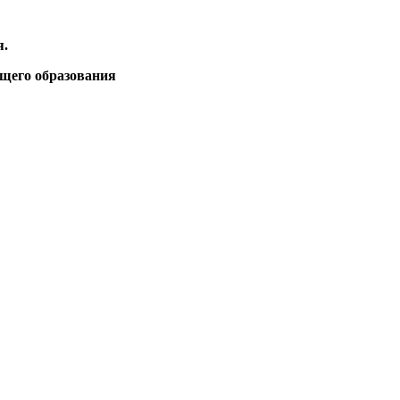
я.
бщего образования