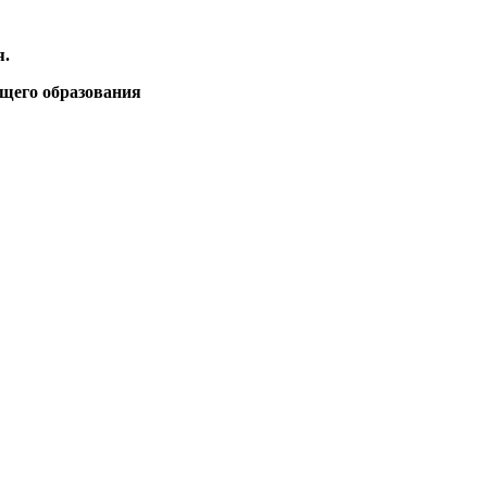
я.
бщего образования