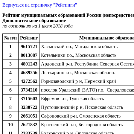
Вернуться на страничку "Рейтинги"
Рейтинг муниципальных образований России (непосредстве
Дополнительное образование
по состоянию на 1 июля 2018 года
№ п/п
Рейтинг
Муниципальное образов
1
9615721
Хасынский г.о., Магаданская область
2
8013087
Котельники г.о., Московская область
3
4801243
Ардонский р-н, Республика Северная Осетия
4
4689256
Лыткарино г.о., Московская область
5
4272562
Горнозаводский р-н, Пермский край
6
3734210
поселок Уральский (ЗАТО) г.о., Свердловска
7
3715603
Ефремов г.о., Тульская область
8
3230722
Пустошкинский р-н, Псковская область
9
2661051
Сафоновский р-н, Смоленская область
10
2621832
Красненский р-н, Белгородская область
11
2383739
Болховский р-н, Орловская область