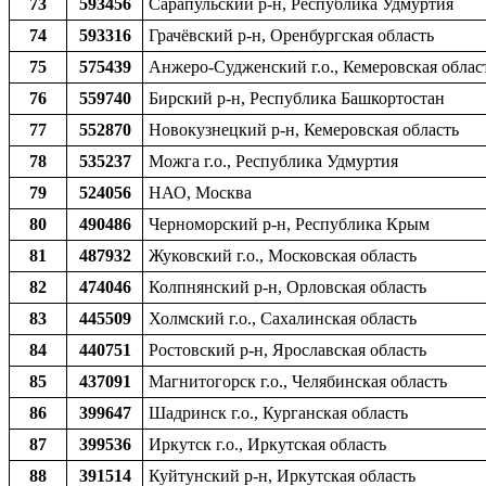
73
593456
Сарапульский р-н, Республика Удмуртия
74
593316
Грачёвский р-н, Оренбургская область
75
575439
Анжеро-Судженский г.о., Кемеровская облас
76
559740
Бирский р-н, Республика Башкортостан
77
552870
Новокузнецкий р-н, Кемеровская область
78
535237
Можга г.о., Республика Удмуртия
79
524056
НАО, Москва
80
490486
Черноморский р-н, Республика Крым
81
487932
Жуковский г.о., Московская область
82
474046
Колпнянский р-н, Орловская область
83
445509
Холмский г.о., Сахалинская область
84
440751
Ростовский р-н, Ярославская область
85
437091
Магнитогорск г.о., Челябинская область
86
399647
Шадринск г.о., Курганская область
87
399536
Иркутск г.о., Иркутская область
88
391514
Куйтунский р-н, Иркутская область