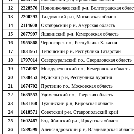
12
2228576
Новониколаевский р-н, Волгоградская облас
13
2200293
Талдомский р-н, Московская область
14
2114600
Октябрьский р-н, Амурская область
15
2077997
Яшкинский р-н, Кемеровская область
16
1955868
Черногорск г.о., Республика Хакасия
17
1831951
Тетюшский р-н, Республика Татарстан
18
1797014
Североуральский г.о., Свердловская область
19
1774962
Междуреченский г.о., Кемеровская область
20
1730453
Муйский р-н, Республика Бурятия
21
1674702
Протвино г.о., Московская область
22
1635553
Удомельский г.о., Тверская область
23
1631168
Тужинский р-н, Кировская область
24
1618571
Советский р-н, Ставропольский край
25
1602467
Бодайбинский р-н, Иркутская область
26
1589599
Александровский р-н, Владимирская област