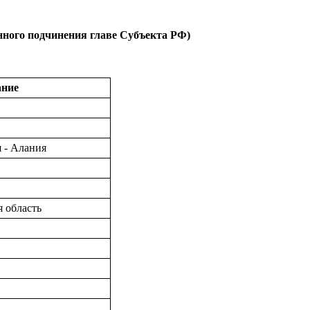
нного подчинения главе Субъекта РФ)
ание
 - Алания
я область