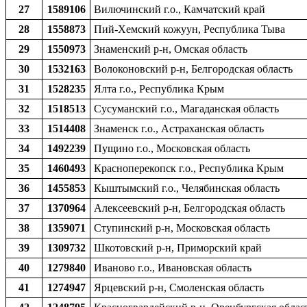
27
1589106
Вилючинский г.о., Камчатский край
28
1558873
Пий-Хемский кожуун, Республика Тыва
29
1550973
Знаменский р-н, Омская область
30
1532163
Волоконовский р-н, Белгородская область
31
1528235
Ялта г.о., Республика Крым
32
1518513
Сусуманский г.о., Магаданская область
33
1514408
Знаменск г.о., Астраханская область
34
1492239
Пущино г.о., Московская область
35
1460493
Красноперекопск г.о., Республика Крым
36
1455853
Кыштымский г.о., Челябинская область
37
1370964
Алексеевский р-н, Белгородская область
38
1359071
Ступинский р-н, Московская область
39
1309732
Шкотовский р-н, Приморский край
40
1279840
Иваново г.о., Ивановская область
41
1274947
Ярцевский р-н, Смоленская область