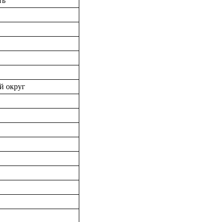
ть
й округ