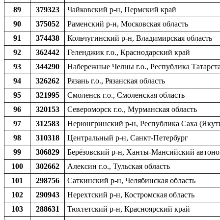
89
379323
Чайковский р-н, Пермский край
90
375052
Раменский р-н, Московская область
91
374438
Кольчугинский р-н, Владимирская область
92
362442
Геленджик г.о., Краснодарский край
93
344290
Набережные Челны г.о., Республика Татарст
94
326262
Рязань г.о., Рязанская область
95
321995
Смоленск г.о., Смоленская область
96
320153
Североморск г.о., Мурманская область
97
312583
Нерюнгринский р-н, Республика Саха (Якут
98
310318
Центральный р-н, Санкт-Петербург
99
306829
Берёзовский р-н, Ханты-Мансийский автоно
100
302662
Алексин г.о., Тульская область
101
298756
Саткинский р-н, Челябинская область
102
290943
Нерехтский р-н, Костромская область
103
288631
Тюхтетский р-н, Красноярский край