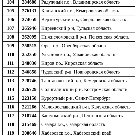
104
284688
Радужный г.о., Владимирская область
105
276131
Калтанский г.о., Кемеровская область
106
274059
Верхотурский г.о., Свердловская область
107
265946
Киреевский р-н, Тульская область
108
262095
Нижнеломовский р-н, Пензенская область
109
258515
Орск г.о., Оренбургская область
110
252350
Ульяновск г.о., Ульяновская область
111
248030
Киров г.о., Кировская область
112
246858
Чудовский р-н, Новгородская область
113
228746
Таштагольский р-н, Кемеровская область
114
226729
Солигаличский р-н, Костромская область
115
223158
Курортный р-н, Санкт-Петербург
116
221266
Малоярославецкий р-н, Калужская область
117
218744
Башмаковский р-н, Пензенская область
118
215469
Самара г.о., Самарская область
119
208646
Хабаровск г.о., Хабаровский край