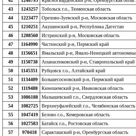
42
1248795
Красногвардейский р-н, Оренбургская облас
43
1243257
Тобольск г.о., Тюменская область
44
1223477
Орехово-Зуевский р-н, Московская область
45
1210251
Акушинский р-н, Республика Дагестан
46
1208560
Истринский р-н, Московская область
47
1164990
Частинский р-н, Пермский край
48
1156651
Ямальский р-н, Ямало-Ненецкий автономны
49
1150738
Апанасенковский р-н, Ставропольский край
50
1145351
Рубцовск г.о., Алтайский край
51
1134409
Большесосновский р-н, Пермский край
52
1119488
Кинешемский р-н, Ивановская область
53
1086188
Малышевский г.о., Свердловская область
54
1082725
Верхнеуфалейский г.о., Челябинская область
55
1047419
Белово г.о., Кемеровская область
56
1027583
Батайск г.о., Ростовская область
57
970418
Саракташский р-н, Оренбургская область