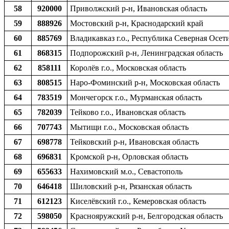
58
920000
Приволжский р-н, Ивановская область
59
888926
Мостовский р-н, Краснодарский край
60
885769
Владикавказ г.о., Республика Северная Осет
61
868315
Подпорожский р-н, Ленинградская область
62
858111
Королёв г.о., Московская область
63
808515
Наро-Фоминский р-н, Московская область
64
783519
Мончегорск г.о., Мурманская область
65
782039
Тейково г.о., Ивановская область
66
707743
Мытищи г.о., Московская область
67
698778
Тейковский р-н, Ивановская область
68
696831
Кромской р-н, Орловская область
69
655633
Нахимовский м.о., Севастополь
70
646418
Шиловский р-н, Рязанская область
71
612123
Киселёвский г.о., Кемеровская область
72
598050
Краснояружский р-н, Белгородская область