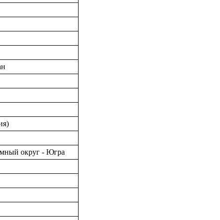
ан
ия)
мный округ - Югра