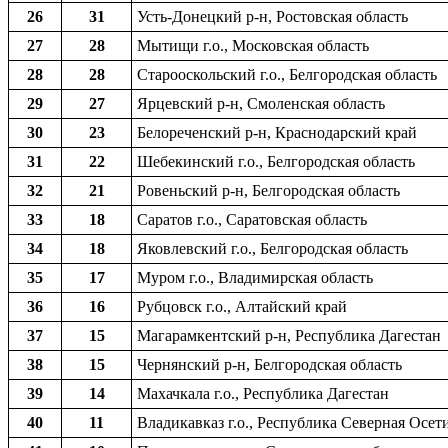
26
31
Усть-Донецкий р-н, Ростовская область
27
28
Мытищи г.о., Московская область
28
28
Старооскольский г.о., Белгородская область
29
27
Ярцевский р-н, Смоленская область
30
23
Белореченский р-н, Краснодарский край
31
22
Шебекинский г.о., Белгородская область
32
21
Ровеньский р-н, Белгородская область
33
18
Саратов г.о., Саратовская область
34
18
Яковлевский г.о., Белгородская область
35
17
Муром г.о., Владимирская область
36
16
Рубцовск г.о., Алтайский край
37
15
Магарамкентский р-н, Республика Дагестан
38
15
Чернянский р-н, Белгородская область
39
14
Махачкала г.о., Республика Дагестан
40
11
Владикавказ г.о., Республика Северная Осет