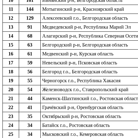
10
161
Ивнянский р-н, Белгородская область
11
144
Мотыгинский р-н, Красноярский край
12
129
Алексеевский г.о., Белгородская область
13
91
Медведевский р-н, Республика Марий Эл
14
68
Алагирский р-н, Республика Северная Осети
15
63
Белгородский р-н, Белгородская область
16
61
Медвенский р-н, Курская область
17
59
Невельский р-н, Псковская область
18
56
Белгород г.о., Белгородская область
19
55
Черногорск г.о., Республика Хакасия
20
54
Железноводск г.о., Ставропольский край
21
44
Каменск-Шахтинский г.о., Ростовская област
22
41
Грачёвский р-н, Оренбургская область
23
35
Октябрьский р-н, Ростовская область
24
34
Батайск г.о., Ростовская область
25
34
Мысковский г.о., Кемеровская область