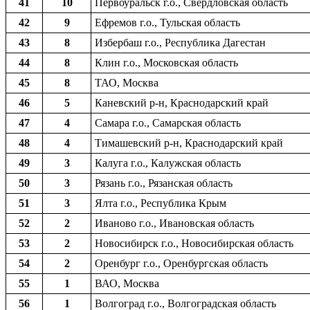
41
10
Первоуральск г.о., Свердловская область
42
9
Ефремов г.о., Тульская область
43
8
Избербаш г.о., Республика Дагестан
44
8
Клин г.о., Московская область
45
8
ТАО, Москва
46
5
Каневский р-н, Краснодарский край
47
4
Самара г.о., Самарская область
48
4
Тимашевский р-н, Краснодарский край
49
3
Калуга г.о., Калужская область
50
3
Рязань г.о., Рязанская область
51
3
Ялта г.о., Республика Крым
52
2
Иваново г.о., Ивановская область
53
2
Новосибирск г.о., Новосибирская область
54
2
Оренбург г.о., Оренбургская область
55
1
ВАО, Москва
56
1
Волгоград г.о., Волгоградская область