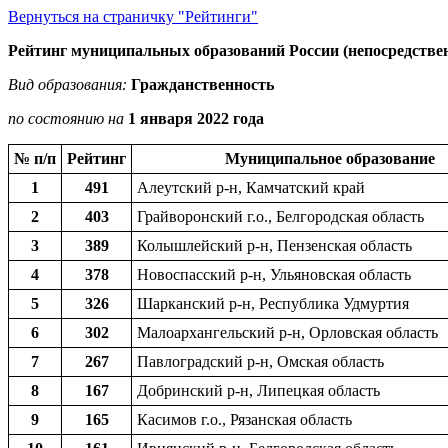
Вернуться на страничку "Рейтинги"
Рейтинг муниципальных образований России (непосредствен
Вид образования:
Гражданственность
по состоянию на
1 января 2022 года
№ п/п
Рейтинг
Муниципальное образование
1
491
Алеутский р-н, Камчатский край
2
403
Грайворонский г.о., Белгородская область
3
389
Колышлейский р-н, Пензенская область
4
378
Новоспасский р-н, Ульяновская область
5
326
Шарканский р-н, Республика Удмуртия
6
302
Малоархангельский р-н, Орловская область
7
267
Павлоградский р-н, Омская область
8
167
Добринский р-н, Липецкая область
9
165
Касимов г.о., Рязанская область