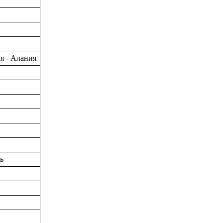
я - Алания
ь