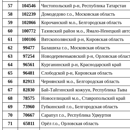
57
104546
Чистопольский р-н, Республика Татарстан
58
102239
Домодедово г.о., Московская область
59
102066
Корочанский м.о., Белгородская область
60
100772
Тазовский район м.о., Ямало-Ненецкий ав
61
100106
Вятскополянский р-н, Кировская область
62
99477
Балашиха г.о., Московская область
63
97254
Новодеревеньковский р-н, Орловская облас
64
96561
Курганинский р-н, Краснодарский край
65
96481
Слободской р-н, Кировская область
66
82913
Чернянский м.о., Белгородская область
67
82830
Бай-Тайгинский кожуун, Республика Тыва
68
78575
Новоселицкий м.о., Ставропольский край
69
73960
Губкинский г.о., Белгородская область
70
70667
Сарапул г.о., Республика Удмуртия
71
65811
Орёл г.о., Орловская область