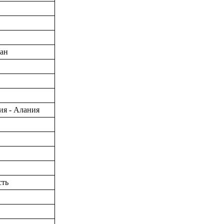
тан
ия - Алания
сть