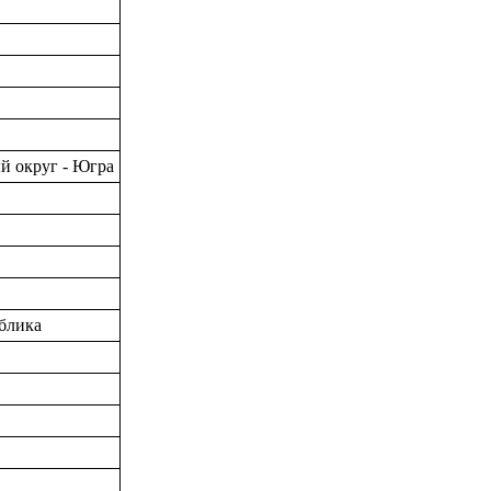
й округ - Югра
блика