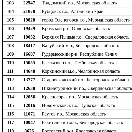
103
22547
Талдомский г.о., Московская область
104
21078
Рубцовск г.о., Алтайский край
105
19828
город Оленегорск г.о., Мурманская область
106
19429
Кромской р-н, Орловская область
107
19032
Верхняя Пышма г.о., Свердловская область
108
18417
Валуйский м.о., Белгородская область
109
16607
Гудермесский р-н, Республика Чечня
110
15055
Рассказово г.о., Тамбовская область
111
14648
Коркинский м.о., Челябинская область
112
13777
Старооскольский г.о., Белгородская область
113
12638
Нижнетуринский г.о., Свердловская область
114
12056
Красногорск г.о., Московская область
115
12016
Новомосковск г.о., Тульская область
116
11071
Реутов г.о., Московская область
117
10947
Ракитянский м.о., Белгородская область
118
8626
Ростовский р-н, Ярославская область