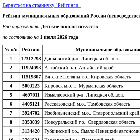
Вернуться на страничку "Рейтинги"
Рейтинг муниципальных образований России (непосредствен
Вид образования:
Детские школы искусств
по состоянию на
1 июля 2026 года
№ п/п
Рейтинг
Муниципальное образовани
1
12312298
Данковский р-н, Липецкая область
2
11924093
Алтайский р-н, Алтайский край
3
11519807
Вятские Поляны г.о., Кировская область
4
5003223
Кировск м.о. г., Мурманская область
5
4697011
Измалковский р-н, Липецкая область
6
4405121
Рассказовский м.о., Тамбовская область
7
3924702
Изобильненский м.о., Ставропольский край
8
3353839
Новоуральский г.о., Свердловская область
9
3134420
Губкинский г.о., Ямало-Ненецкий автоном