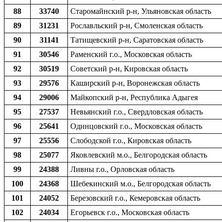
88
33740
Старомайнский р-н, Ульяновская область
89
31231
Рославльский р-н, Смоленская область
90
31141
Татищевский р-н, Саратовская область
91
30546
Раменский г.о., Московская область
92
30519
Советский р-н, Кировская область
93
29576
Каширский р-н, Воронежская область
94
29006
Майкопский р-н, Республика Адыгея
95
27537
Невьянский г.о., Свердловская область
96
25641
Одинцовский г.о., Московская область
97
25556
Слободской г.о., Кировская область
98
25077
Яковлевский м.о., Белгородская область
99
24388
Ливны г.о., Орловская область
100
24368
Шебекинский м.о., Белгородская область
101
24052
Березовский г.о., Кемеровская область
102
24034
Егорьевск г.о., Московская область