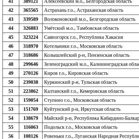
41
389121
Алексеевский м.о., Белгородская область
42
365565
Астрахань г.о., Астраханская область
43
339589
Волоконовский м.о., Белгородская область
44
326883
Умётский м.о., Тамбовская область
45
323224
Саяногорск г.о., Республика Хакасия
46
318970
Котельники г.о., Московская область
47
318686
Колышлейский р-н, Пензенская область
48
299646
Зеленоградский м.о., Калининградская обла
49
270126
Киров г.о., Кировская область
50
239038
Куркинский р-н, Тульская область
51
223862
Калтанский г.о., Кемеровская область
52
159054
Ступино г.о., Московская область
53
151769
Куйтунский р-н, Иркутская область
54
138679
Майский р-н, Республика Кабардино-Балка
55
116063
Подольск г.о., Московская область
56
108126
Ровеньки г.о., Луганская Народная Республ