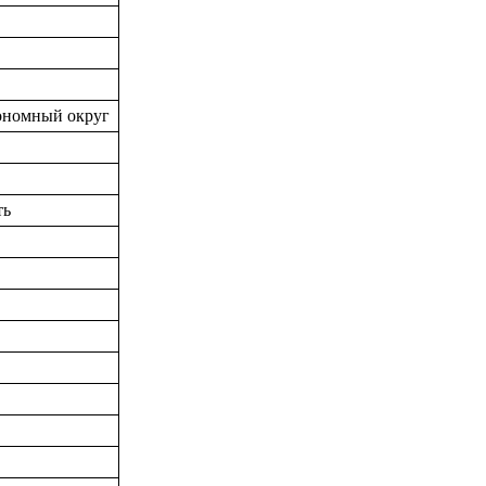
тономный округ
ть