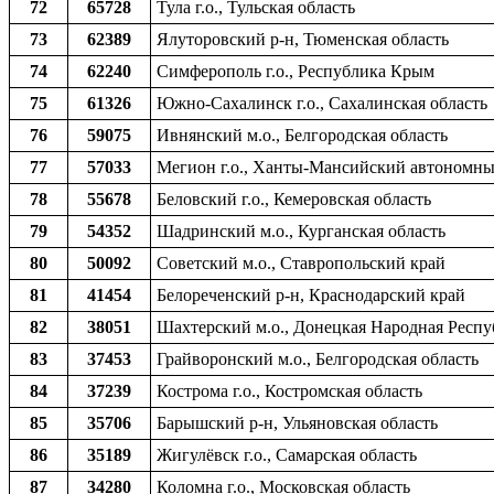
72
65728
Тула г.о., Тульская область
73
62389
Ялуторовский р-н, Тюменская область
74
62240
Симферополь г.о., Республика Крым
75
61326
Южно-Сахалинск г.о., Сахалинская область
76
59075
Ивнянский м.о., Белгородская область
77
57033
Мегион г.о., Ханты-Мансийский автономны
78
55678
Беловский г.о., Кемеровская область
79
54352
Шадринский м.о., Курганская область
80
50092
Советский м.о., Ставропольский край
81
41454
Белореченский р-н, Краснодарский край
82
38051
Шахтерский м.о., Донецкая Народная Респу
83
37453
Грайворонский м.о., Белгородская область
84
37239
Кострома г.о., Костромская область
85
35706
Барышский р-н, Ульяновская область
86
35189
Жигулёвск г.о., Самарская область
87
34280
Коломна г.о., Московская область