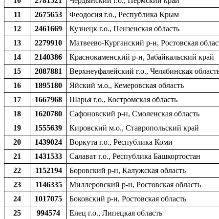
10
2781521
Чердынский г.о., Пермский край
11
2675653
Феодосия г.о., Республика Крым
12
2461669
Кузнецк г.о., Пензенская область
13
2279910
Матвеево-Курганский р-н, Ростовская облас
14
2140386
Краснокаменский р-н, Забайкальский край
15
2087881
Верхнеуфалейский г.о., Челябинская област
16
1895180
Яйский м.о., Кемеровская область
17
1667968
Шарья г.о., Костромская область
18
1620780
Сафоновский р-н, Смоленская область
19
1555639
Кировский м.о., Ставропольский край
20
1439024
Воркута г.о., Республика Коми
21
1431533
Салават г.о., Республика Башкортостан
22
1152194
Боровский р-н, Калужская область
23
1146335
Миллеровский р-н, Ростовская область
24
1017075
Боковский р-н, Ростовская область
25
994574
Елец г.о., Липецкая область