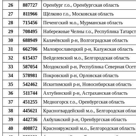
26
887727
Оренбург г.о., Оренбургская область
27
811966
Щёлково г.о., Московская область
28
715456
Печенгский м.о., Мурманская область
29
708495
Набережные Челны г.о., Республика Татарс
30
688949
Калачёвский р-н, Волгоградская область
31
662706
Малоярославецкий р-н, Калужская область
32
615437
Вейделевский м.о., Белгородская область
33
587054
Моздокский р-н, Республика Северная Осет
34
578981
Покровский р-н, Орловская область
35
542462
Искитимский р-н, Новосибирская область
36
511744
Ахтубинский р-н, Астраханская область
37
451255
Медногорск г.о., Оренбургская область
38
445621
Красногвардейский м.о., Белгородская обла
39
442736
Акбулакский р-н, Оренбургская область
40
408872
Краснояружский м.о., Белгородская область