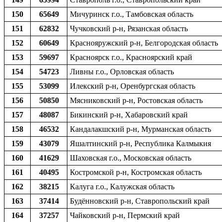
150
65649
Мичуринск г.о., Тамбовская область
151
62832
Чучковский р-н, Рязанская область
152
60649
Краснояружский р-н, Белгородская область
153
59697
Красноярск г.о., Красноярский край
154
54723
Ливны г.о., Орловская область
155
53099
Илекский р-н, Оренбургская область
156
50850
Мясниковский р-н, Ростовская область
157
48087
Бикинский р-н, Хабаровский край
158
46532
Кандалакшский р-н, Мурманская область
159
43079
Яшалтинский р-н, Республика Калмыкия
160
41629
Шаховская г.о., Московская область
161
40495
Костромской р-н, Костромская область
162
38215
Калуга г.о., Калужская область
163
37414
Будённовский р-н, Ставропольский край
164
37257
Чайковский р-н, Пермский край