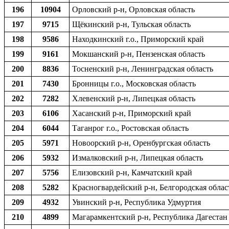
196
10904
Орловский р-н, Орловская область
197
9715
Щёкинский р-н, Тульская область
198
9586
Находкинский г.о., Приморский край
199
9161
Мокшанский р-н, Пензенская область
200
8836
Тосненский р-н, Ленинградская область
201
7430
Бронницы г.о., Московская область
202
7282
Хлевенский р-н, Липецкая область
203
6106
Хасанский р-н, Приморский край
204
6044
Таганрог г.о., Ростовская область
205
5971
Новоорский р-н, Оренбургская область
206
5932
Измалковский р-н, Липецкая область
207
5756
Елизовский р-н, Камчатский край
208
5282
Красногвардейский р-н, Белгородская облас
209
4932
Увинский р-н, Республика Удмуртия
210
4899
Магарамкентский р-н, Республика Дагестан