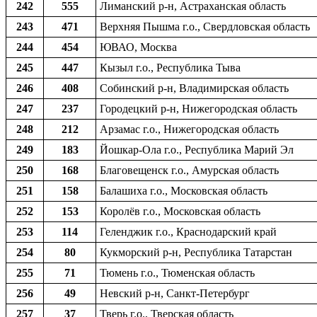
242
555
Лиманский р-н, Астраханская область
243
471
Верхняя Пышма г.о., Свердловская область
244
454
ЮВАО, Москва
245
447
Кызыл г.о., Республика Тыва
246
408
Собинский р-н, Владимирская область
247
237
Городецкий р-н, Нижегородская область
248
212
Арзамас г.о., Нижегородская область
249
183
Йошкар-Ола г.о., Республика Марий Эл
250
168
Благовещенск г.о., Амурская область
251
158
Балашиха г.о., Московская область
252
153
Королёв г.о., Московская область
253
114
Геленджик г.о., Краснодарский край
254
80
Кукморский р-н, Республика Татарстан
255
71
Тюмень г.о., Тюменская область
256
49
Невский р-н, Санкт-Петербург
257
37
Тверь г.о., Тверская область