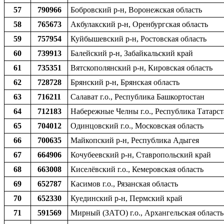
57
790966
Бобровский р-н, Воронежская область
58
765673
Акбулакский р-н, Оренбургская область
59
757954
Куйбышевский р-н, Ростовская область
60
739913
Балейский р-н, Забайкальский край
61
735351
Вятскополянский р-н, Кировская область
62
728728
Брянский р-н, Брянская область
63
716211
Салават г.о., Республика Башкортостан
64
712183
Набережные Челны г.о., Республика Татарс
65
704012
Одинцовский г.о., Московская область
66
700635
Майкопский р-н, Республика Адыгея
67
664906
Кочубеевский р-н, Ставропольский край
68
663008
Киселёвский г.о., Кемеровская область
69
652787
Касимов г.о., Рязанская область
70
652330
Куединский р-н, Пермский край
71
591569
Мирный (ЗАТО) г.о., Архангельская область