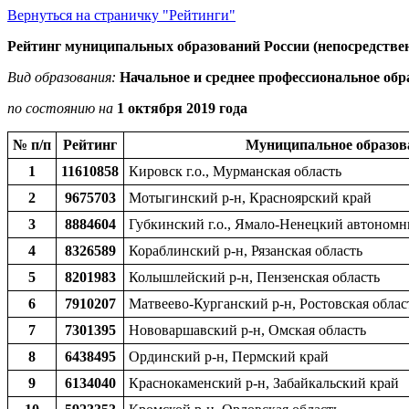
Вернуться на страничку "Рейтинги"
Рейтинг муниципальных образований России (непосредствен
Вид образования:
Начальное и среднее профессиональное обр
по состоянию на
1 октября 2019 года
№ п/п
Рейтинг
Муниципальное образов
1
11610858
Кировск г.о., Мурманская область
2
9675703
Мотыгинский р-н, Красноярский край
3
8884604
Губкинский г.о., Ямало-Ненецкий автономн
4
8326589
Кораблинский р-н, Рязанская область
5
8201983
Колышлейский р-н, Пензенская область
6
7910207
Матвеево-Курганский р-н, Ростовская облас
7
7301395
Нововаршавский р-н, Омская область
8
6438495
Ординский р-н, Пермский край
9
6134040
Краснокаменский р-н, Забайкальский край