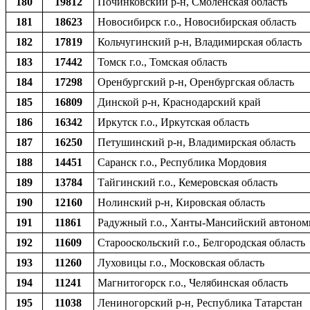
180
19812
Починковский р-н, Смоленская область
181
18623
Новосибирск г.о., Новосибирская область
182
17819
Кольчугинский р-н, Владимирская область
183
17442
Томск г.о., Томская область
184
17298
Оренбургский р-н, Оренбургская область
185
16809
Динской р-н, Краснодарский край
186
16342
Иркутск г.о., Иркутская область
187
16250
Петушинский р-н, Владимирская область
188
14451
Саранск г.о., Республика Мордовия
189
13784
Тайгинский г.о., Кемеровская область
190
12160
Нолинский р-н, Кировская область
191
11861
Радужный г.о., Ханты-Мансийский автоном
192
11609
Старооскольский г.о., Белгородская область
193
11260
Луховицы г.о., Московская область
194
11241
Магнитогорск г.о., Челябинская область
195
11038
Лениногорский р-н, Республика Татарстан