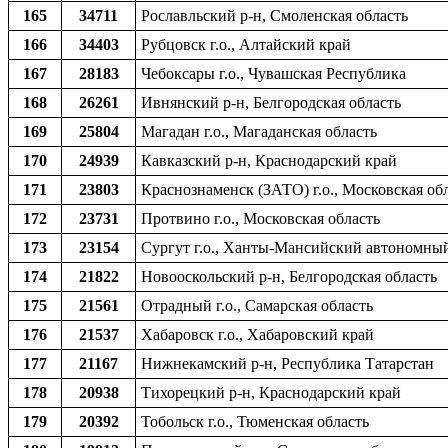
165
34711
Рославльский р-н, Смоленская область
166
34403
Рубцовск г.о., Алтайский край
167
28183
Чебоксары г.о., Чувашская Республика
168
26261
Ивнянский р-н, Белгородская область
169
25804
Магадан г.о., Магаданская область
170
24939
Кавказский р-н, Краснодарский край
171
23803
Краснознаменск (ЗАТО) г.о., Московская об
172
23731
Протвино г.о., Московская область
173
23154
Сургут г.о., Ханты-Мансийский автономный
174
21822
Новооскольский р-н, Белгородская область
175
21561
Отрадный г.о., Самарская область
176
21537
Хабаровск г.о., Хабаровский край
177
21167
Нижнекамский р-н, Республика Татарстан
178
20938
Тихорецкий р-н, Краснодарский край
179
20392
Тобольск г.о., Тюменская область