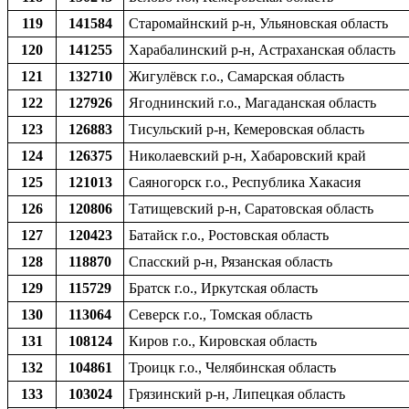
119
141584
Старомайнский р-н, Ульяновская область
120
141255
Харабалинский р-н, Астраханская область
121
132710
Жигулёвск г.о., Самарская область
122
127926
Ягоднинский г.о., Магаданская область
123
126883
Тисульский р-н, Кемеровская область
124
126375
Николаевский р-н, Хабаровский край
125
121013
Саяногорск г.о., Республика Хакасия
126
120806
Татищевский р-н, Саратовская область
127
120423
Батайск г.о., Ростовская область
128
118870
Спасский р-н, Рязанская область
129
115729
Братск г.о., Иркутская область
130
113064
Северск г.о., Томская область
131
108124
Киров г.о., Кировская область
132
104861
Троицк г.о., Челябинская область
133
103024
Грязинский р-н, Липецкая область