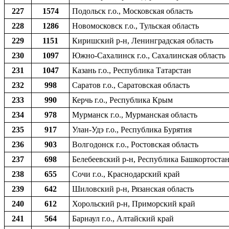
227
1574
Подольск г.о., Московская область
228
1286
Новомосковск г.о., Тульская область
229
1151
Киришский р-н, Ленинградская область
230
1097
Южно-Сахалинск г.о., Сахалинская область
231
1047
Казань г.о., Республика Татарстан
232
998
Саратов г.о., Саратовская область
233
990
Керчь г.о., Республика Крым
234
978
Мурманск г.о., Мурманская область
235
917
Улан-Удэ г.о., Республика Бурятия
236
903
Волгодонск г.о., Ростовская область
237
698
Белебеевский р-н, Республика Башкортоста
238
655
Сочи г.о., Краснодарский край
239
642
Шиловский р-н, Рязанская область
240
612
Хорольский р-н, Приморский край
241
564
Барнаул г.о., Алтайский край