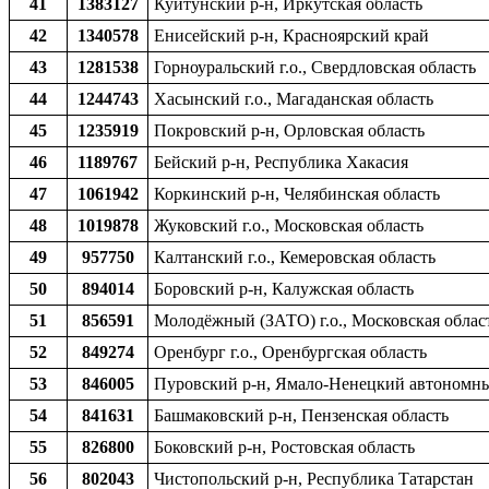
41
1383127
Куйтунский р-н, Иркутская область
42
1340578
Енисейский р-н, Красноярский край
43
1281538
Горноуральский г.о., Свердловская область
44
1244743
Хасынский г.о., Магаданская область
45
1235919
Покровский р-н, Орловская область
46
1189767
Бейский р-н, Республика Хакасия
47
1061942
Коркинский р-н, Челябинская область
48
1019878
Жуковский г.о., Московская область
49
957750
Калтанский г.о., Кемеровская область
50
894014
Боровский р-н, Калужская область
51
856591
Молодёжный (ЗАТО) г.о., Московская облас
52
849274
Оренбург г.о., Оренбургская область
53
846005
Пуровский р-н, Ямало-Ненецкий автономн
54
841631
Башмаковский р-н, Пензенская область
55
826800
Боковский р-н, Ростовская область
56
802043
Чистопольский р-н, Республика Татарстан