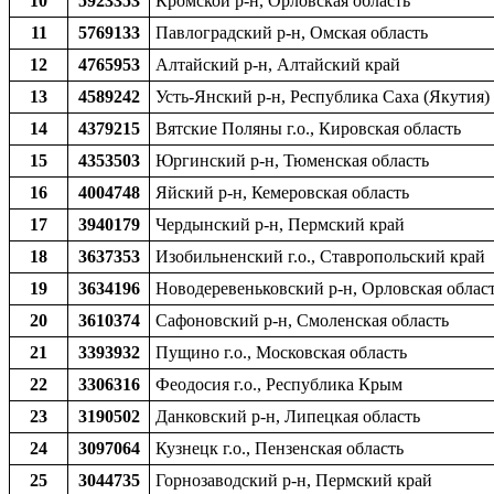
10
5923353
Кромской р-н, Орловская область
11
5769133
Павлоградский р-н, Омская область
12
4765953
Алтайский р-н, Алтайский край
13
4589242
Усть-Янский р-н, Республика Саха (Якутия)
14
4379215
Вятские Поляны г.о., Кировская область
15
4353503
Юргинский р-н, Тюменская область
16
4004748
Яйский р-н, Кемеровская область
17
3940179
Чердынский р-н, Пермский край
18
3637353
Изобильненский г.о., Ставропольский край
19
3634196
Новодеревеньковский р-н, Орловская облас
20
3610374
Сафоновский р-н, Смоленская область
21
3393932
Пущино г.о., Московская область
22
3306316
Феодосия г.о., Республика Крым
23
3190502
Данковский р-н, Липецкая область
24
3097064
Кузнецк г.о., Пензенская область
25
3044735
Горнозаводский р-н, Пермский край