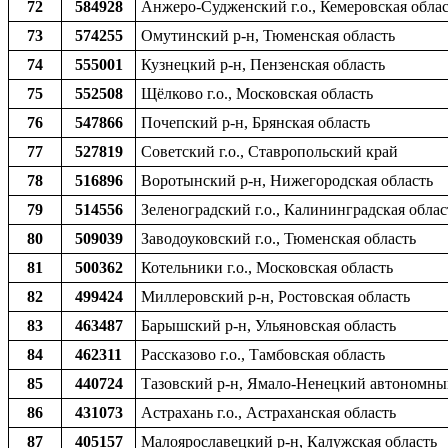
72
584928
Анжеро-Судженский г.о., Кемеровская обла
73
574255
Омутинский р-н, Тюменская область
74
555001
Кузнецкий р-н, Пензенская область
75
552508
Щёлково г.о., Московская область
76
547866
Почепский р-н, Брянская область
77
527819
Советский г.о., Ставропольский край
78
516896
Воротынский р-н, Нижегородская область
79
514556
Зеленоградский г.о., Калининградская облас
80
509039
Заводоуковский г.о., Тюменская область
81
500362
Котельники г.о., Московская область
82
499424
Миллеровский р-н, Ростовская область
83
463487
Барышский р-н, Ульяновская область
84
462311
Рассказово г.о., Тамбовская область
85
440724
Тазовский р-н, Ямало-Ненецкий автономны
86
431073
Астрахань г.о., Астраханская область
87
405157
Малоярославецкий р-н, Калужская область