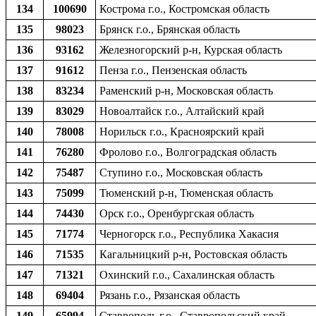
134
100690
Кострома г.о., Костромская область
135
98023
Брянск г.о., Брянская область
136
93162
Железногорский р-н, Курская область
137
91612
Пенза г.о., Пензенская область
138
83234
Раменский р-н, Московская область
139
83029
Новоалтайск г.о., Алтайский край
140
78008
Норильск г.о., Красноярский край
141
76280
Фролово г.о., Волгоградская область
142
75487
Ступино г.о., Московская область
143
75099
Тюменский р-н, Тюменская область
144
74430
Орск г.о., Оренбургская область
145
71774
Черногорск г.о., Республика Хакасия
146
71535
Кагальницкий р-н, Ростовская область
147
71321
Охинский г.о., Сахалинская область
148
69404
Рязань г.о., Рязанская область
149
65994
Ставрополь г.о., Ставропольский край