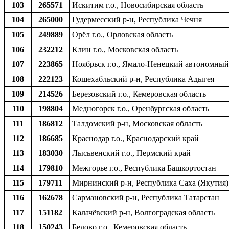
103
265571
Искитим г.о., Новосибирская область
104
265000
Гудермесский р-н, Республика Чечня
105
249889
Орёл г.о., Орловская область
106
232212
Клин г.о., Московская область
107
223865
Ноябрьск г.о., Ямало-Ненецкий автономный
108
222123
Кошехабльский р-н, Республика Адыгея
109
214526
Березовский г.о., Кемеровская область
110
198804
Медногорск г.о., Оренбургская область
111
186812
Талдомский р-н, Московская область
112
186685
Краснодар г.о., Краснодарский край
113
183030
Лысьвенский г.о., Пермский край
114
179810
Межгорье г.о., Республика Башкортостан
115
179711
Мирнинский р-н, Республика Саха (Якутия)
116
162678
Сармановский р-н, Республика Татарстан
117
151182
Калачёвский р-н, Волгоградская область
118
150243
Белово г.о., Кемеровская область