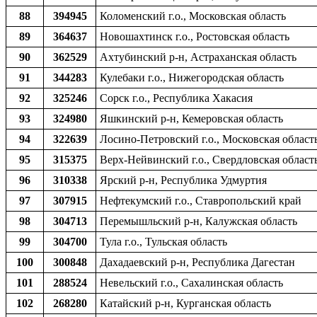
88
394945
Коломенский г.о., Московская область
89
364637
Новошахтинск г.о., Ростовская область
90
362529
Ахтубинский р-н, Астраханская область
91
344283
Кулебаки г.о., Нижегородская область
92
325246
Сорск г.о., Республика Хакасия
93
324980
Яшкинский р-н, Кемеровская область
94
322639
Лосино-Петровский г.о., Московская област
95
315375
Верх-Нейвинский г.о., Свердловская област
96
310338
Ярский р-н, Республика Удмуртия
97
307915
Нефтекумский г.о., Ставропольский край
98
304713
Перемышльский р-н, Калужская область
99
304700
Тула г.о., Тульская область
100
300848
Дахадаевский р-н, Республика Дагестан
101
288524
Невельский г.о., Сахалинская область
102
268280
Катайский р-н, Курганская область