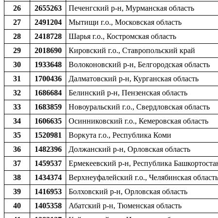
26
2655263
Печенгский р-н, Мурманская область
27
2491204
Мытищи г.о., Московская область
28
2418728
Шарья г.о., Костромская область
29
2018690
Кировский г.о., Ставропольский край
30
1933648
Волоконовский р-н, Белгородская область
31
1700436
Далматовский р-н, Курганская область
32
1686684
Белинский р-н, Пензенская область
33
1683859
Новоуральский г.о., Свердловская область
34
1606635
Осинниковский г.о., Кемеровская область
35
1520981
Воркута г.о., Республика Коми
36
1482396
Должанский р-н, Орловская область
37
1459537
Ермекеевский р-н, Республика Башкортоста
38
1434374
Верхнеуфалейский г.о., Челябинская област
39
1416953
Болховский р-н, Орловская область
40
1405358
Абатский р-н, Тюменская область