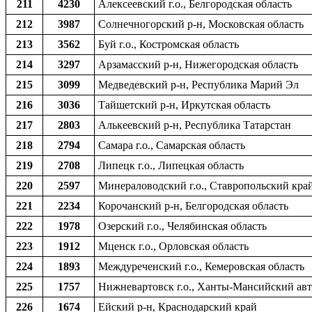
211
4230
Алексеевский г.о., Белгородская область
212
3987
Солнечногорский р-н, Московская область
213
3562
Буй г.о., Костромская область
214
3297
Арзамасский р-н, Нижегородская область
215
3099
Медведевский р-н, Республика Марий Эл
216
3036
Тайшетский р-н, Иркутская область
217
2803
Алькеевский р-н, Республика Татарстан
218
2794
Самара г.о., Самарская область
219
2708
Липецк г.о., Липецкая область
220
2597
Минераловодский г.о., Ставропольский кра
221
2234
Корочанский р-н, Белгородская область
222
1978
Озерский г.о., Челябинская область
223
1912
Мценск г.о., Орловская область
224
1893
Междуреченский г.о., Кемеровская область
225
1757
Нижневартовск г.о., Ханты-Мансийский ав
226
1674
Ейский р-н, Краснодарский край