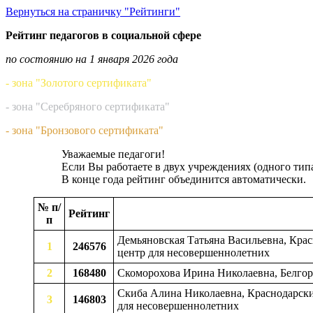
Вернуться на страничку "Рейтинги"
Рейтинг педагогов в социальной сфере
по состоянию на 1 января 2026 года
- зона "Золотого сертификата"
- зона "Серебряного сертификата"
- зона "Бронзового сертификата"
Уважаемые педагоги!
Если Вы работаете в двух учреждениях (одного тип
В конце года рейтинг объединится автоматически.
№ п/
Рейтинг
п
Демьяновская Татьяна Васильевна, Крас
1
246576
центр для несовершеннолетних
2
168480
Скоморохова Ирина Николаевна, Белгоро
Скиба Алина Николаевна, Краснодарский
3
146803
для несовершеннолетних