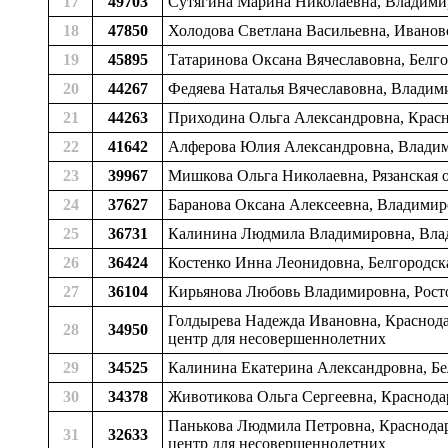
17
49703
Сутягина Марина Николаевна, Владими
18
47850
Холодова Светлана Васильевна, Иванов
19
45895
Татаринова Оксана Вячеславовна, Белго
20
44267
Федяева Наталья Вячеславовна, Владим
21
44263
Приходина Ольга Александровна, Крас
22
41642
Алферова Юлия Александровна, Владим
23
39967
Мишкова Ольга Николаевна, Рязанская о
24
37627
Баранова Оксана Алексеевна, Владимир
25
36731
Калинина Людмила Владимировна, Влад
26
36424
Костенко Инна Леонидовна, Белгородск
27
36104
Кирьянова Любовь Владимировна, Росто
Голдырева Надежда Ивановна, Краснодар
28
34950
центр для несовершеннолетних
29
34525
Калинина Екатерина Александровна, Бел
30
34378
Животикова Ольга Сергеевна, Краснод
Панькова Людмила Петровна, Краснодарс
31
32633
центр для несовершеннолетних