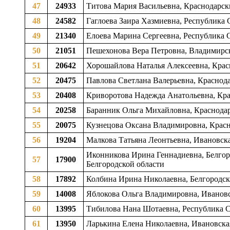
47
24933
Титова Мария Васильевна, Краснодарс
48
24582
Гаглоева Заира Хазмиевна, Республика
49
21340
Елоева Марина Сергеевна, Республика 
50
21051
Пешехонова Вера Петровна, Владимирс
51
20642
Хорошайлова Наталья Алексеевна, Кра
52
20475
Павлова Светлана Валерьевна, Красно
53
20408
Криворотова Надежда Анатольевна, Кр
54
20258
Баранник Ольга Михайловна, Краснода
55
20075
Кузнецова Оксана Владимировна, Крас
56
19204
Малкова Татьяна Леонтьевна, Ивановска
Иконникова Ирина Геннадиевна, Белгор
57
17900
Белгородской области
58
17892
Колбина Ирина Николаевна, Белгородска
59
14008
Яблокова Ольга Владимировна, Ивановс
60
13995
Тибилова Нана Шотаевна, Республика С
61
13950
Ларькина Елена Николаевна, Ивановска