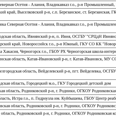
Северная Осетия - Алания, Владикавказ г.о., р-н Промышленны
ий край, Выселковский р-н, c.п. Березанское, ст. Березанска
ика Северная Осетия - Алания, Владикавказ г.о., р-н Промышл
одская область, Ивнянский р-н, п. Ивня, ОСГБУ "СРЦдН Ивнянс
рский край, Новороссийск г.о., р-н Южный, ГКУ СО КК "Нов
 Хакасия, Черногорск г.о., ГБОУ РХ Черногорская школа-интер
нская область, Катав-Ивановский р-н, г. Катав-Ивановск, МУ 
елгородская область, Вейделевский р-н, пгт. Вейделевка, ОС
ская область, Городецкий м.о., ГКУ Городецкий детский дом
ая область, Родниковский р-н, г. Родники, ОГКОУ Родниковска
ласть, Истра г.о., п. Гидроузла им. Куйбышева, ГБОУ Центр ре
вская область, Родниковский р-н, г. Родники, ОГКОУ Родников
 область, Родниковский р-н, г. Родники, ОГКОУ Родниковская 