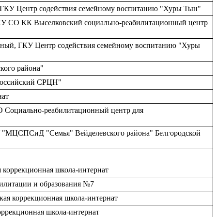
й, ГКУ Центр содействия семейному воспитанию "Хуры Тын"
я, ГКУ СО КК Выселковский социально-реабилитационный центр
енный, ГКУ Центр содействия семейному воспитанию "Хуры
кого района"
ороссийский СРЦН"
нат
СО Социально-реабилитационный центр для
ГБУ "МЦСПСиД "Семья" Вейделевского района" Белгородской
я коррекционная школа-интернат
абилитации и образования №7
ская коррекционная школа-интернат
коррекционная школа-интернат