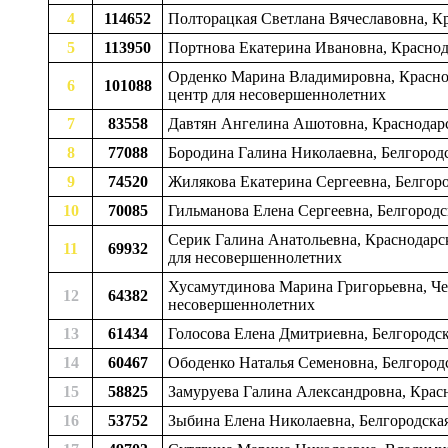
4
114652
Полторацкая Светлана Вячеславовна, К
5
113950
Портнова Екатерина Ивановна, Красно
Орденко Марина Владимировна, Краснод
6
101088
центр для несовершеннолетних
7
83558
Давтян Ангелина Ашотовна, Краснодар
8
77088
Бородина Галина Николаевна, Белгородс
9
74520
Жилякова Екатерина Сергеевна, Белгоро
10
70085
Гильманова Елена Сергеевна, Белгородс
Серик Галина Анатольевна, Краснодарск
11
69932
для несовершеннолетних
Хусамутдинова Марина Григорьевна, Че
12
64382
несовершеннолетних
13
61434
Голосова Елена Дмитриевна, Белгородс
14
60467
Ободенко Наталья Семеновна, Белгород
15
58825
Замуруева Галина Александровна, Кра
16
53752
Зыбина Елена Николаевна, Белгородская