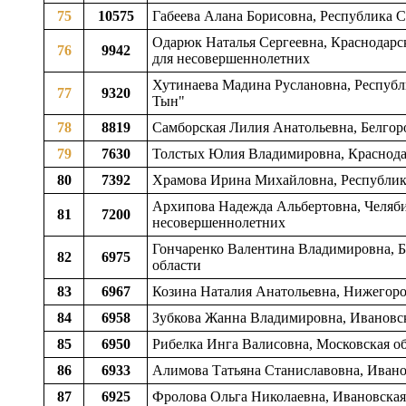
75
10575
Габеева Алана Борисовна, Республика 
Одарюк Наталья Сергеевна, Краснодарск
76
9942
для несовершеннолетних
Хутинаева Мадина Руслановна, Республ
77
9320
Тын"
78
8819
Самборская Лилия Анатольевна, Белгор
79
7630
Толстых Юлия Владимировна, Краснода
80
7392
Храмова Ирина Михайловна, Республика
Архипова Надежда Альбертовна, Челяби
81
7200
несовершеннолетних
Гончаренко Валентина Владимировна, Б
82
6975
области
83
6967
Козина Наталия Анатольевна, Нижегород
84
6958
Зубкова Жанна Владимировна, Ивановск
85
6950
Рибелка Инга Валисовна, Московская об
86
6933
Алимова Татьяна Станиславовна, Ивано
87
6925
Фролова Ольга Николаевна, Ивановская