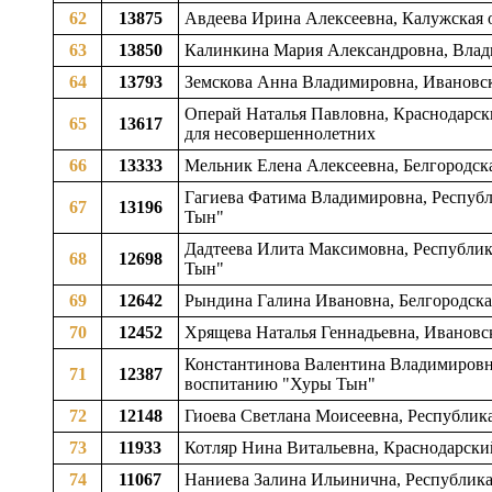
62
13875
Авдеева Ирина Алексеевна, Калужская о
63
13850
Калинкина Мария Александровна, Влад
64
13793
Земскова Анна Владимировна, Ивановск
Операй Наталья Павловна, Краснодарски
65
13617
для несовершеннолетних
66
13333
Мельник Елена Алексеевна, Белгородска
Гагиева Фатима Владимировна, Республ
67
13196
Тын"
Дадтеева Илита Максимовна, Республик
68
12698
Тын"
69
12642
Рындина Галина Ивановна, Белгородска
70
12452
Хрящева Наталья Геннадьевна, Ивановск
Константинова Валентина Владимировна
71
12387
воспитанию "Хуры Тын"
72
12148
Гиоева Светлана Моисеевна, Республик
73
11933
Котляр Нина Витальевна, Краснодарск
74
11067
Наниева Залина Ильинична, Республика