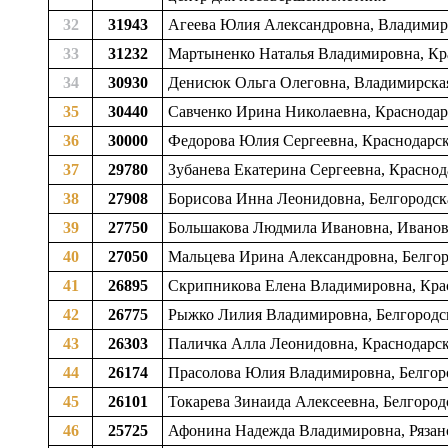
32
31943
Агеева Юлия Александровна, Владимир
33
31232
Мартыненко Наталья Владимировна, Кр
34
30930
Денисюк Ольга Олеговна, Владимирска
35
30440
Савченко Ирина Николаевна, Краснодар
36
30000
Федорова Юлия Сергеевна, Краснодарс
37
29780
Зубанева Екатерина Сергеевна, Красно
38
27908
Борисова Инна Леонидовна, Белгородск
39
27750
Большакова Людмила Ивановна, Ивановс
40
27050
Мальцева Ирина Александровна, Белгоро
41
26895
Скрипникова Елена Владимировна, Кра
42
26775
Рыжко Лилия Владимировна, Белгородск
43
26303
Паличка Алла Леонидовна, Краснодарс
44
26174
Прасолова Юлия Владимировна, Белгород
45
26101
Токарева Зинаида Алексеевна, Белгород
46
25725
Афонина Надежда Владимировна, Рязанск