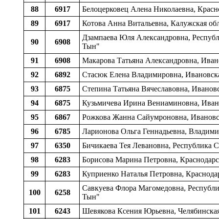
88
6917
Белоцерковец Алена Николаевна, Крас
89
6917
Котова Анна Витальевна, Калужская обл
Дзампаева Юля Александровна, Республ
90
6908
Тын"
91
6908
Макарова Татьяна Александровна, Иван
92
6892
Стасюк Елена Владимировна, Ивановска
93
6875
Степина Татьяна Вячеславовна, Ивановс
94
6875
Кузьмичева Ирина Вениаминовна, Ивано
95
6867
Рожкова Жанна Сайумроновна, Ивановск
96
6785
Ларионова Ольга Геннадьевна, Владими
97
6350
Бичикаева Тея Левановна, Республика 
98
6283
Борисова Марина Петровна, Краснодарс
99
6283
Куприенко Наталья Петровна, Краснод
Савкуева Флора Магомедовна, Республи
100
6258
Тын"
101
6243
Шевякова Ксения Юрьевна, Челябинская 