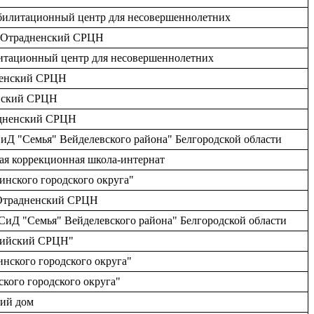
абилитационный центр для несовершеннолетних
К Отрадненский СРЦН
итационный центр для несовершеннолетних
дненский СРЦН
енский СРЦН
радненский СРЦН
иД "Семья" Вейделевского района" Белгородской области
ая коррекционная школа-интернат
инского городского округа"
 Отрадненский СРЦН
СиД "Семья" Вейделевского района" Белгородской области
ссийский СРЦН"
инского городского округа"
ского городского округа"
кий дом