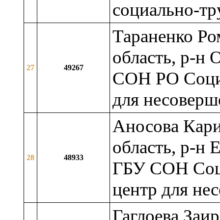
социально-тр
Тараненко Ро
область, р-н 
27
49267
СОН РО Соци
для несоверш
Аносова Кари
область, р-н 
28
48933
ГБУ СОН Соц
центр для не
Гаглоева Заи