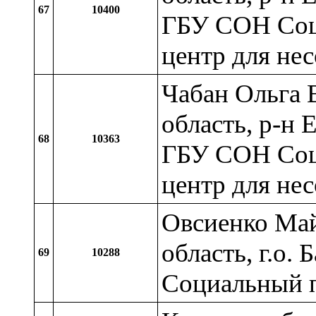
67
10400
ГБУ СОН Соц
центр для не
Чабан Ольга 
область, р-н 
68
10363
ГБУ СОН Соц
центр для не
Овсиенко Май
область, г.о.
69
10288
Социальный п