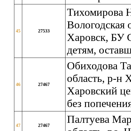
Тихомирова Н
Вологодская о
45
27533
Харовск, БУ
детям, остав
Обиходова Та
область, р-н 
46
27467
Харовский це
без попечени
Палтуева Мар
47
27467