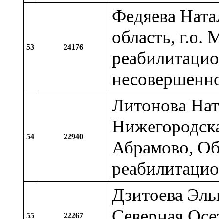
Федяева Ната
область, г.о
53
24176
реабилитацио
несовершенн
Литонова Нат
Нижегородская
54
22940
Абрамово, Об
реабилитацио
Дзитоева Эль
Северная Осет
55
22267