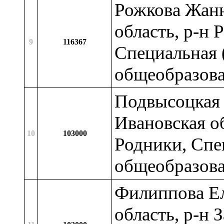
Рожкова Жанн
область, р-н 
9
116367
Специальная 
общеобразова
Подвысоцкая 
Ивановская об
10
103000
Родники, Спе
общеобразова
Филиппова Ел
область, р-н 