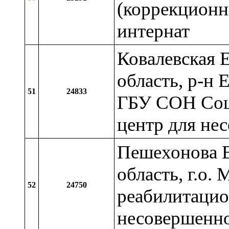
(коррекционн
интернат
Ковалевская 
область, р-н 
51
24833
ГБУ СОН Соц
центр для не
Пешехонова В
область, г.о
52
24750
реабилитацио
несовершенн