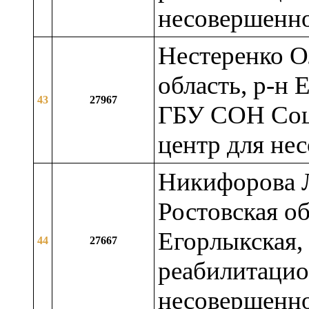
несовершенн
Нестеренко О
область, р-н 
43
27967
ГБУ СОН Соц
центр для не
Никифорова 
Ростовская об
Егорлыкская
44
27667
реабилитацио
несовершенн