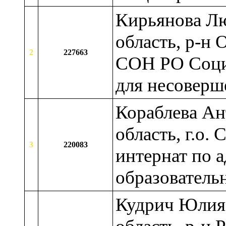
Кирьянова Лю
область, р-н 
2
227663
СОН РО Соци
для несоверш
Кораблева Ан
область, г.о.
3
220083
интернат по 
образовател
Кудрич Юлия 