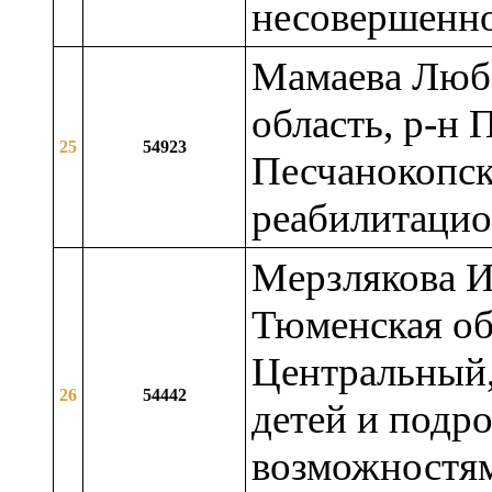
несовершенн
Мамаева Любо
область, р-н 
25
54923
Песчанокопс
реабилитаци
Мерзлякова И
Тюменская обл
Центральный,
26
54442
детей и подр
возможностям