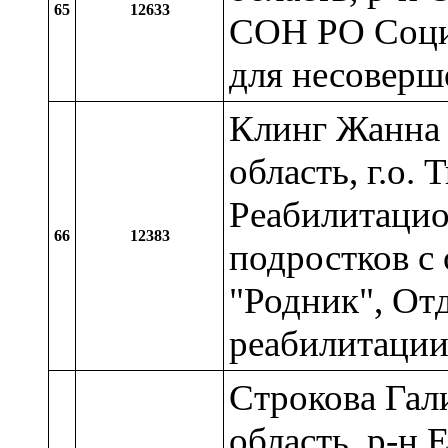
65
12633
СОН РО Соци
для несоверш
Клинг Жанна
область, г.о.
Реабилитацио
66
12383
подростков с
"Родник", От
реабилитаци
Строкова Гал
область, р-н 