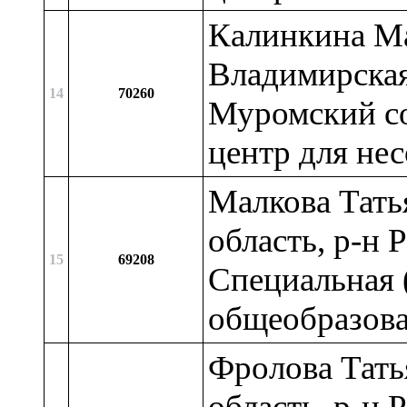
Калинкина Ма
Владимирская 
14
70260
Муромский с
центр для не
Малкова Тать
область, р-н 
15
69208
Специальная 
общеобразова
Фролова Тать
область, р-н 