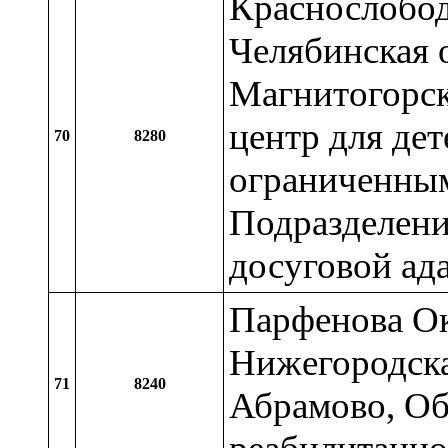
Краснослобод
Челябинская о
Магнитогорс
центр для дет
70
8280
ограниченны
Подразделени
досуговой ад
Парфенова Ок
Нижегородская
71
8240
Абрамово, Об