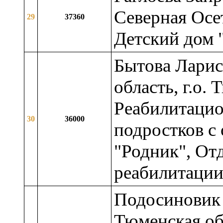
Северная Осет
29
37360
Детский дом 
Бытова Ларис
область, г.о.
Реабилитацио
30
36000
подростков с
"Родник", От
реабилитаци
Подосиновик 
Тюменская обл