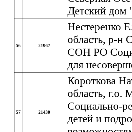
Детский дом 
Нестеренко Е
область, р-н 
56
21967
СОН РО Соци
для несоверш
Короткова На
область, г.о.
Социально-ре
57
21430
детей и подр
возможностям