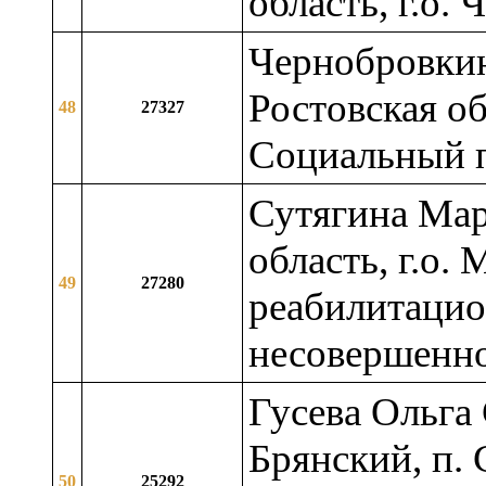
область, г.о.
Чернобровкин
Ростовская об
48
27327
Социальный п
Сутягина Мар
область, г.о
49
27280
реабилитацио
несовершенн
Гусева Ольга 
Брянский, п.
50
25292