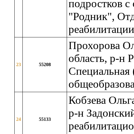
подростков с
"Родник", От
реабилитаци
Прохорова Ол
область, р-н 
23
55208
Специальная 
общеобразова
Кобзева Ольг
р-н Задонский
24
55133
реабилитацио