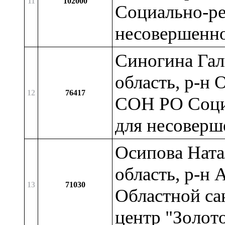
11
102000
Социально-ре
несовершенн
Синогина Гал
область, р-н 
12
76417
СОН РО Соци
для несоверш
Осипова Ната
область, р-н 
13
71030
Областной са
центр "Золот