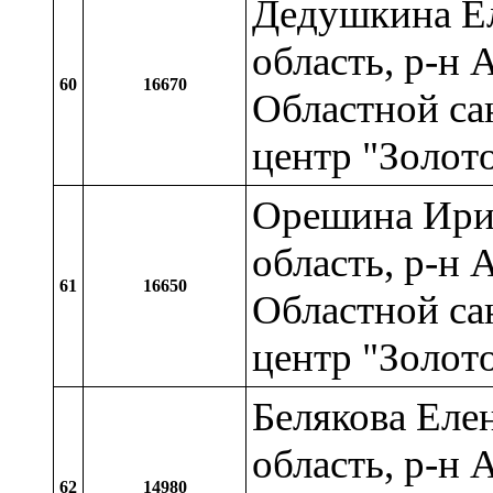
Дедушкина Ел
область, р-н 
60
16670
Областной са
центр "Золот
Орешина Ирин
область, р-н 
61
16650
Областной са
центр "Золот
Белякова Еле
область, р-н 
62
14980