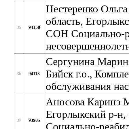
Нестеренко Ольга
область, Егорлыкс
35
94158
СОН Социально-р
несовершеннолет
Сергунина Марина
Бийск г.о., Компл
36
94113
обслуживания нас
Аносова Каринэ М
Егорлыкский р-н,
37
93905
Социально-реаби