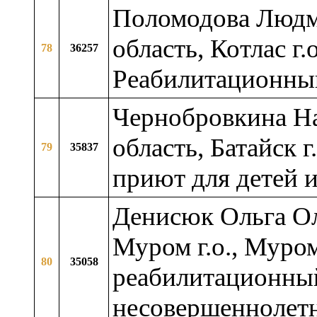
Поломодова Людми
область, Котлас г
78
36257
Реабилитационны
Чернобровкина На
область, Батайск
79
35837
приют для детей 
Денисюк Ольга Ол
Муром г.о., Муро
80
35058
реабилитационный
несовершеннолет