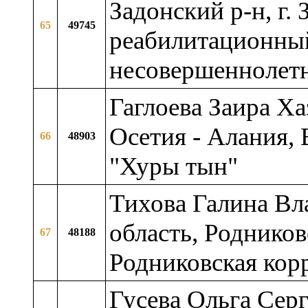
Задонский р-н, г.
65
49745
реабилитационный
несовершеннолет
Гаглоева Заира Х
Осетия - Алания, 
66
48903
"Хуры тын"
Тихова Галина Вл
область, Родников
67
48188
Родниковская кор
Гусева Ольга Серг