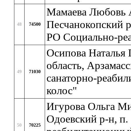
Мамаева Любовь А
Песчанокопский р
48
74500
РО Социально-ре
Осипова Наталья 
область, Арзамасс
49
71030
санаторно-реабил
колос"
Игурова Ольга Ми
Одоевский р-н, п
50
70225