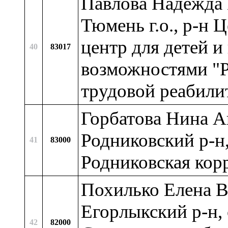
Павлова Надежда 
Тюмень г.о., р-н
центр для детей 
40
83017
возможностями "Р
трудовой реабили
Горбатова Нина Ан
Родниковский р-н
41
83000
Родниковская кор
Похилько Елена Ва
Егорлыкский р-н,
42
82000