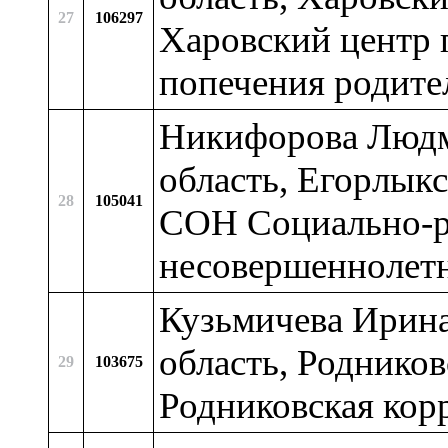
27
106297
Харовский центр 
попечения родите
Никифорова Людм
область, Егорлыкс
28
105041
СОН Социально-р
несовершеннолет
Кузьмичева Ирина
область, Родников
29
103675
Родниковская кор