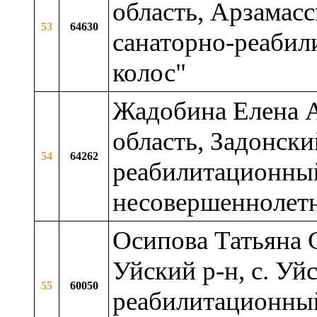
область, Арзамасс
53
64630
санаторно-реабил
колос"
Жадобина Елена А
область, Задонски
54
64262
реабилитационный
несовершеннолет
Осипова Татьяна С
Уйский р-н, с. Уй
55
60050
реабилитационный