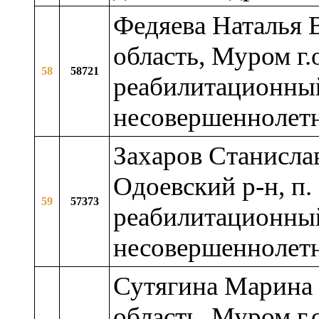
Федяева Наталья 
область, Муром г.
58
58721
реабилитационный
несовершеннолет
Захаров Станислав
Одоевский р-н, п
59
57373
реабилитационный
несовершеннолет
Сутягина Марина 
область, Муром г.