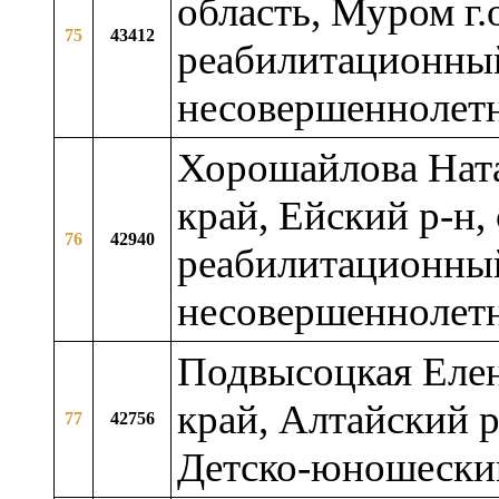
область, Муром г.
75
43412
реабилитационный
несовершеннолет
Хорошайлова Ната
край, Ейский р-н,
76
42940
реабилитационный
несовершеннолет
Подвысоцкая Еле
край, Алтайский 
77
42756
Детско-юношески