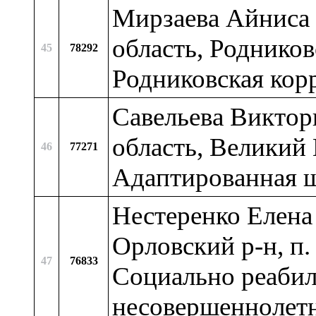
Мирзаева Айниса 
область, Родников
45
78292
Родниковская кор
Савельева Виктор
область, Великий
46
77271
Адаптированная 
Нестеренко Елена 
Орловский р-н, п
47
76833
Социально реабил
несовершеннолет