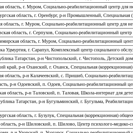
я область, г. Муром, Социально-реабилитационный центр для 
гская область, г. Оренбург, р-н Промышленный, Специальная 
я область, г. Муром, Социально-реабилитационный центр для 
ская область, г. Серпухов, Социально-реабилитационный центр
мирская область, г. Муром, Социально-реабилитационный цент
ка Удмуртия, г. Сарапул, Комплексный центр социального обсл
блика Татарстан, р-н Чистопольский, г. Чистополь, Детский до
й край, р-н Оханский, г. Оханск, Специальная (коррекционная)
я область, р-н Калачеевский, с. Пришиб, Социально-реабилита
асть, р-н Одоевский, п. Одоев, Социально-реабилитационный ц
я область, р-н Таловский, п. Таловая, Школа-интернат для дете
блика Татарстан, р-н Бугульминский, г. Бугульма, Реабилитац
гская область, г. Бузулук, Специальная (коррекционная) общео
я область, р-н Шиловский, п. Шилово, Центр психолого-медико-
Коми, р-н Удорский, п. Усогорск, Социально-реабилитационный