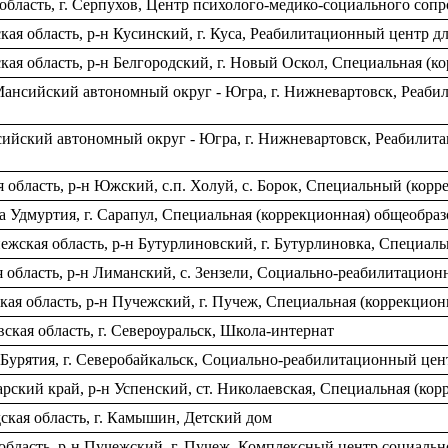
область, г. Серпухов, Центр психолого-медико-социального со
ая область, р-н Кусинский, г. Куса, Реабилитационный центр 
ая область, р-н Белгородский, г. Новый Оскол, Специальная (к
ансийский автономный округ - Югра, г. Нижневартовск, Реаби
ийский автономный округ - Югра, г. Нижневартовск, Реабилита
 область, р-н Южский, с.п. Холуй, с. Борок, Специальный (кор
а Удмуртия, г. Сарапул, Специальная (коррекционная) общеобра
жская область, р-н Бутурлиновский, г. Бутурлиновка, Специаль
я область, р-н Лиманский, с. Зензели, Социально-реабилитацио
ая область, р-н Пучежский, г. Пучеж, Специальная (коррекцио
ская область, г. Североуральск, Школа-интернат
Бурятия, г. Северобайкальск, Социально-реабилитационный це
ский край, р-н Успенский, ст. Николаевская, Специальная (ко
ская область, г. Камышин, Детский дом
бласть, р-н Пучежский, г. Пучеж, Комплексный центр социальн