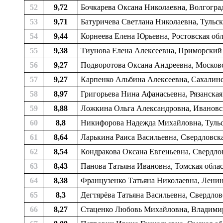
52
9,72
Бочкарева Оксана Николаевна, Волгоград
53
9,71
Батуричева Светлана Николаевна, Тульск
54
9,44
Корнеева Елена Юрьевна, Ростовская обл
55
9,38
Тиунова Елена Алексеевна, Приморский 
56
9,27
Подворотова Оксана Андреевна, Московс
57
9,27
Карпенко Альбина Алексеевна, Сахалинск
58
8,97
Григорьева Нина Афанасьевна, Рязанска
59
8,88
Ложкина Ольга Александровна, Ивановск
60
8,8
Никифорова Надежда Михайловна, Тульск
61
8,64
Ларькина Раиса Васильевна, Свердловска
62
8,54
Кондракова Оксана Евгеньевна, Свердловс
63
8,43
Панова Татьяна Ивановна, Томская облас
64
8,38
Французенко Татьяна Николаевна, Ленинг
65
8,3
Дегтярёва Татьяна Васильевна, Свердловс
66
8,27
Стаценко Любовь Михайловна, Владимир