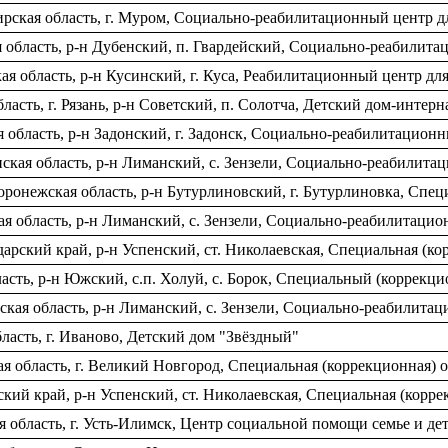
рская область, г. Муром, Социально-реабилитационный центр 
я область, р-н Дубенский, п. Гвардейский, Социально-реабилит
ая область, р-н Кусинский, г. Куса, Реабилитационный центр д
асть, г. Рязань, р-н Советский, п. Солотча, Детский дом-интерн
 область, р-н Задонский, г. Задонск, Социально-реабилитацио
нская область, р-н Лиманский, с. Зензели, Социально-реабилит
ронежская область, р-н Бутурлиновский, г. Бутурлиновка, Спец
ая область, р-н Лиманский, с. Зензели, Социально-реабилитац
рский край, р-н Успенский, ст. Николаевская, Специальная (к
сть, р-н Южский, с.п. Холуй, с. Борок, Специальный (коррекц
кая область, р-н Лиманский, с. Зензели, Социально-реабилита
асть, г. Иваново, Детский дом "Звёздный"
я область, г. Великий Новгород, Специальная (коррекционная)
кий край, р-н Успенский, ст. Николаевская, Специальная (корр
область, г. Усть-Илимск, Центр социальной помощи семье и де