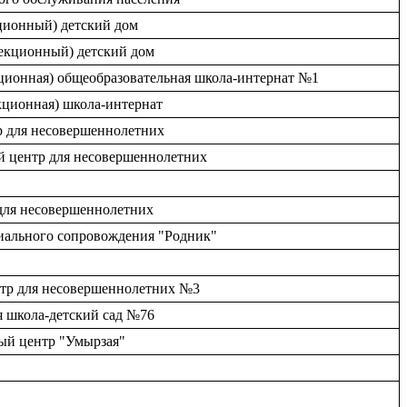
ционный) детский дом
рекционный) детский дом
кционная) общеобразовательная школа-интернат №1
екционная) школа-интернат
р для несовершеннолетних
ый центр для несовершеннолетних
 для несовершеннолетних
циального сопровождения "Родник"
нтр для несовершеннолетних №3
я школа-детский сад №76
ный центр "Умырзая"