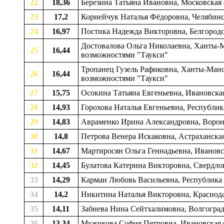
22
18,36
Березина Татьяна Ивановна, Московская 
23
17,2
Корнейчук Наталья Фёдоровна, Челябинск
24
16,97
Постика Надежда Викторовна, Белгородск
Достовалова Ольга Николаевна, Ханты-М
25
16,44
возможностями "Таукси"
Тропанец Гузель Рафиковна, Ханты-Манс
26
16,44
возможностями "Таукси"
27
15,75
Осокина Татьяна Евгеньевна, Ивановская
28
14,93
Горохова Наталья Евгеньевна, Республик
29
14,83
Авраменко Ирина Александровна, Вороне
30
14,8
Петрова Венера Искаковна, Астраханска
31
14,67
Мартиросян Ольга Геннадьевна, Ивановск
32
14,45
Булатова Катерина Викторовна, Свердлов
33
14,29
Карман Любовь Васильевна, Республика 
34
14,2
Никитина Наталья Викторовна, Краснодар
35
14,11
Забнева Нина Сейтхалимовна, Волгоград
36
13,34
Мужикова София Петровна, Ивановская о