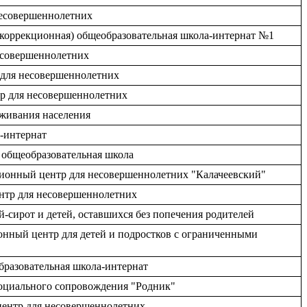
несовершеннолетних
(коррекционная) общеобразовательная школа-интернат №1
несовершеннолетних
 для несовершеннолетних
р для несовершеннолетних
уживания населения
м-интернат
 общеобразовательная школа
ционный центр для несовершеннолетних "Калачеевский"
ентр для несовершеннолетних
й-сирот и детей, оставшихся без попечения родителей
ионный центр для детей и подростков с ограниченными
бразовательная школа-интернат
социального сопровождения "Родник"
 центр для несовершеннолетних