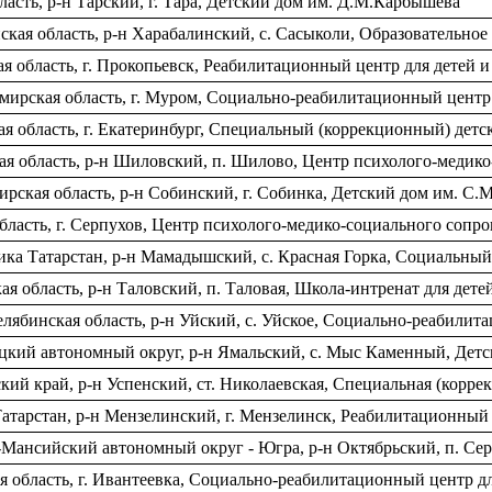
асть, р-н Тарский, г. Тара, Детский дом им. Д.М.Карбышева
кая область, р-н Харабалинский, с. Сасыколи, Образовательно
я область, г. Прокопьевск, Реабилитационный центр для детей 
мирская область, г. Муром, Социально-реабилитационный цент
ая область, г. Екатеринбург, Специальный (коррекционный) дет
ая область, р-н Шиловский, п. Шилово, Центр психолого-медик
рская область, р-н Собинский, г. Собинка, Детский дом им. С.
бласть, г. Серпухов, Центр психолого-медико-социального соп
ика Татарстан, р-н Мамадышский, с. Красная Горка, Социальный
я область, р-н Таловский, п. Таловая, Школа-интренат для детей
лябинская область, р-н Уйский, с. Уйское, Социально-реабили
цкий автономный округ, р-н Ямальский, с. Мыс Каменный, Дет
ий край, р-н Успенский, ст. Николаевская, Специальная (корре
Татарстан, р-н Мензелинский, г. Мензелинск, Реабилитационный
ансийский автономный округ - Югра, р-н Октябрьский, п. Сер
 область, г. Ивантеевка, Социально-реабилитационный центр д