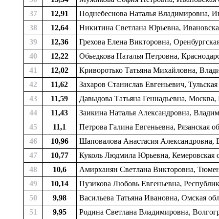
37
12,91
Поднебеснова Наталья Владимировна, Ив
38
12,64
Никитина Светлана Юрьевна, Ивановская
39
12,36
Грехова Елена Викторовна, Оренбургска
40
12,22
Обьедкова Наталья Петровна, Краснодарс
41
12,02
Криворотько Татьяна Михайловна, Влади
42
11,62
Захаров Станислав Евгеньевич, Тульская
43
11,59
Давыдова Татьяна Геннадьевна, Москва
44
11,43
Заикина Наталья Александровна, Владим
45
11,1
Петрова Галина Евгеньевна, Рязанская 
46
10,96
Шаповалова Анастасия Александровна, В
47
10,77
Куколь Людмила Юрьевна, Кемеровская 
48
10,6
Амирханян Светлана Викторовна, Тюменс
49
10,14
Пузикова Любовь Евгеньевна, Республик
50
9,98
Васильева Татьяна Ивановна, Омская обл
51
9,95
Родина Светлана Владимировна, Волгогр