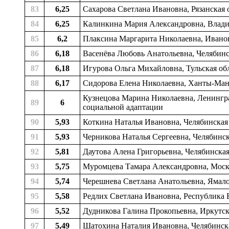
83
6,25
Сахарова Светлана Ивановна, Рязанская 
84
6,25
Калинкина Мария Александровна, Влади
85
6,2
Плаксина Маргарита Николаевна, Иванов
86
6,18
Васенёва Любовь Анатольевна, Челябинск
87
6,18
Игурова Ольга Михайловна, Тульская об
88
6,17
Сидорова Елена Николаевна, Ханты-Манс
Кузнецова Марина Николаевна, Ленинград
89
6
социальной адаптации
90
5,93
Коткина Наталья Ивановна, Челябинская
91
5,93
Черникова Наталья Сергеевна, Челябинс
92
5,81
Даутова Алена Григорьевна, Челябинская
93
5,75
Муромцева Тамара Александровна, Моско
94
5,74
Черешнева Светлана Анатольевна, Ямало
95
5,58
Редлих Светлана Ивановна, Республика 
96
5,52
Дудникова Галина Прокопьевна, Иркутска
97
5,49
Шатохина Наталия Ивановна, Челябинская