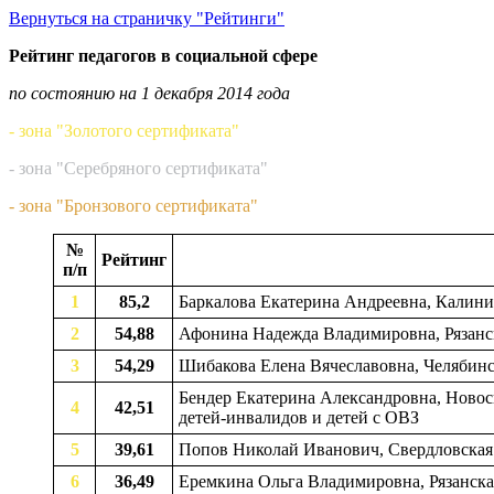
Вернуться на страничку "Рейтинги"
Рейтинг педагогов в социальной сфере
по состоянию на 1 декабря 2014 года
- зона "Золотого сертификата"
- зона "Серебряного сертификата"
- зона "Бронзового сертификата"
№
Рейтинг
п/п
1
85,2
Баркалова Екатерина Андреевна, Калинин
2
54,88
Афонина Надежда Владимировна, Рязанская
3
54,29
Шибакова Елена Вячеславовна, Челябинск
Бендер Екатерина Александровна, Новос
4
42,51
детей-инвалидов и детей с ОВЗ
5
39,61
Попов Николай Иванович, Свердловская о
6
36,49
Еремкина Ольга Владимировна, Рязанская 