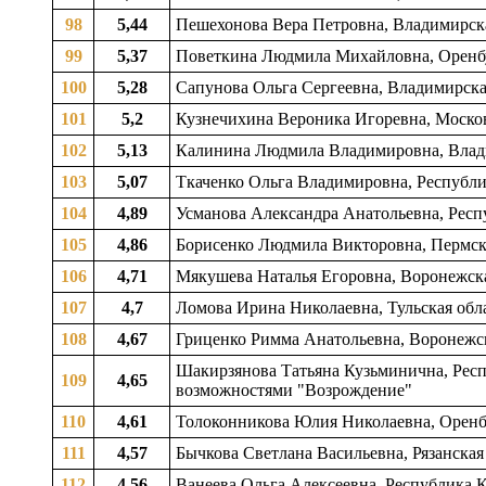
98
5,44
Пешехонова Вера Петровна, Владимирска
99
5,37
Поветкина Людмила Михайловна, Оренбур
100
5,28
Сапунова Ольга Сергеевна, Владимирска
101
5,2
Кузнечихина Вероника Игоревна, Москов
102
5,13
Калинина Людмила Владимировна, Влади
103
5,07
Ткаченко Ольга Владимировна, Республи
104
4,89
Усманова Александра Анатольевна, Респу
105
4,86
Борисенко Людмила Викторовна, Пермски
106
4,71
Мякушева Наталья Егоровна, Воронежска
107
4,7
Ломова Ирина Николаевна, Тульская обл
108
4,67
Гриценко Римма Анатольевна, Воронежска
Шакирзянова Татьяна Кузьминична, Респу
109
4,65
возможностями "Возрождение"
110
4,61
Толоконникова Юлия Николаевна, Оренбур
111
4,57
Бычкова Светлана Васильевна, Рязанска
112
4,56
Ванеева Ольга Алексеевна, Республика 