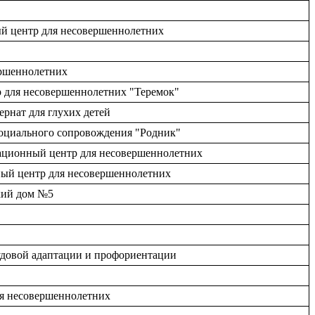
ный центр для несовершеннолетних
ершеннолетних
р для несовершеннолетних "Теремок"
ернат для глухих детей
социального сопровождения "Родник"
тационный центр для несовершеннолетних
нный центр для несовершеннолетних
ский дом №5
рудовой адаптации и профориентации
ля несовершеннолетних