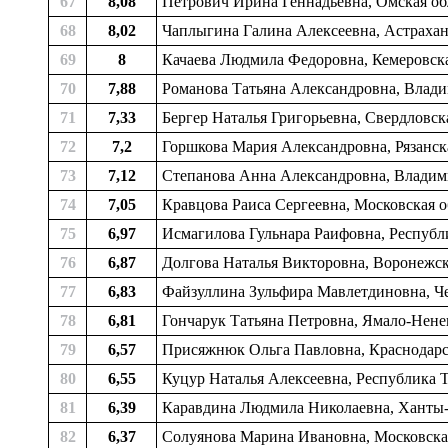
67
8,08
Петрович Ирина Геннадьевна, Омская обл
68
8,02
Чаплыгина Галина Алексеевна, Астраханс
69
8
Качаева Людмила Федоровна, Кемеровска
70
7,88
Романова Татьяна Александровна, Влади
71
7,33
Бергер Наталья Григорьевна, Свердловск
72
7,2
Горшкова Мария Александровна, Рязанск
73
7,12
Степанова Анна Александровна, Владими
74
7,05
Кравцова Раиса Сергеевна, Московская о
75
6,97
Исмагилова Гульнара Раифовна, Республ
76
6,87
Долгова Наталья Викторовна, Воронежска
77
6,83
Файзуллина Зульфира Мавлетдиновна, Че
78
6,81
Гончарук Татьяна Петровна, Ямало-Нене
79
6,57
Присяжнюк Ольга Павловна, Краснодарск
80
6,55
Куцур Наталья Алексеевна, Республика 
81
6,39
Каравдина Людмила Николаевна, Ханты-М
82
6,37
Солуянова Марина Ивановна, Московская