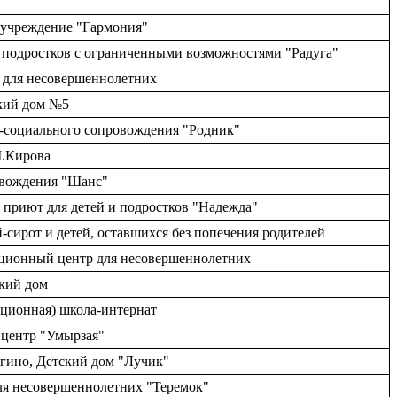
е учреждение "Гармония"
и подростков с ограниченными возможностями "Радуга"
р для несовершеннолетних
ский дом №5
о-социального сопровождения "Родник"
М.Кирова
ровождения "Шанс"
 приют для детей и подростков "Надежда"
-сирот и детей, оставшихся без попечения родителей
тационный центр для несовершеннолетних
ский дом
кционная) школа-интернат
 центр "Умырзая"
гино, Детский дом "Лучик"
ля несовершеннолетних "Теремок"