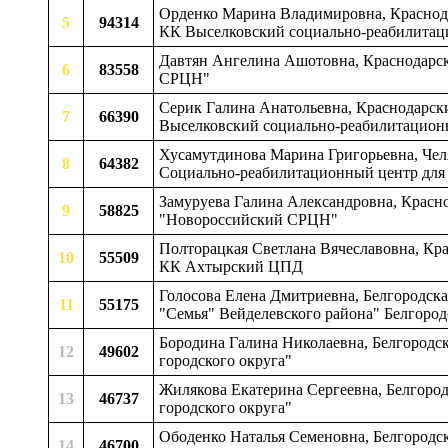
Орденко Марина Владимировна, Краснодар
5
94314
КК Выселковский социально-реабилитац
Давтян Ангелина Ашотовна, Краснодарск
6
83558
СРЦН"
Серик Галина Анатольевна, Краснодарский
7
66390
Выселковский социально-реабилитацион
Хусамутдинова Марина Григорьевна, Челя
8
64382
Социально-реабилитационный центр для
Замуруева Галина Александровна, Красн
9
58825
"Новороссийский СРЦН"
Полторацкая Светлана Вячеславовна, Кра
10
55509
КК Ахтырский ЦПД
Голосова Елена Дмитриевна, Белгородск
11
55175
"Семья" Вейделевского района" Белгород
Бородина Галина Николаевна, Белгородск
12
49602
городского округа"
Жилякова Екатерина Сергеевна, Белгород
13
46737
городского округа"
Ободенко Наталья Семеновна, Белгородс
14
46700