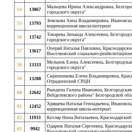
Мальцева Ирина Александровна, Белгород
54
13867
городского округа"
Земскова Анна Владимировна, Ивановская
55
13793
коррекционная школа-интернат
Токарева Зинаида Алексеевна, Белгородск
56
13742
городского округа"
Операй Наталья Павловна, Краснодарский 
57
13617
Выселковский социально-реабилитацион
Мельник Елена Алексеевна, Белгородская
58
13333
городского округа"
Скрипникова Елена Владимировна, Красн
59
13208
Отрадненский СРЦН
Рындина Галина Ивановна, Белгородская
60
12642
Вейделевского района" Белгородской обл
Хрящева Наталья Геннадьевна, Ивановска
61
12452
коррекционная школа-интернат
62
11933
Котляр Нина Витальевна, Краснодарски
Одарюк Наталья Сергеевна, Краснодарский
63
9942
Выселковский социально-реабилитацион