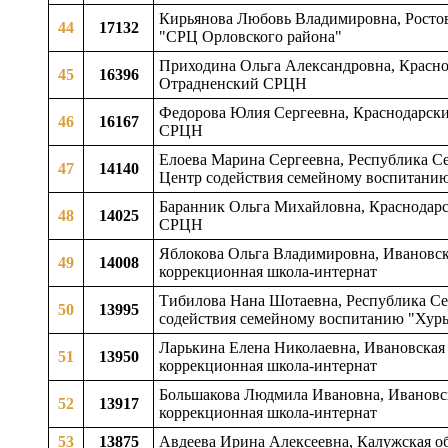
Кирьянова Любовь Владимировна, Ростовс
44
17132
"СРЦ Орловского района"
Приходина Ольга Александровна, Красно
45
16396
Отрадненский СРЦН
Федорова Юлия Сергеевна, Краснодарски
46
16167
СРЦН
Елоева Марина Сергеевна, Республика Се
47
14140
Центр содействия семейному воспитани
Баранник Ольга Михайловна, Краснодарс
48
14025
СРЦН
Яблокова Ольга Владимировна, Ивановска
49
14008
коррекционная школа-интернат
Тибилова Нана Шотаевна, Республика Се
50
13995
содействия семейному воспитанию "Хур
Ларькина Елена Николаевна, Ивановская 
51
13950
коррекционная школа-интернат
Большакова Людмила Ивановна, Ивановск
52
13917
коррекционная школа-интернат
53
13875
Авдеева Ирина Алексеевна, Калужская об