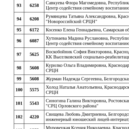
Савкуева Флора Магомедовна, Республика
93
6258
Центр содействия семейному воспитани
Румянцева Татьяна Александровна, Крас
94
6208
"Новороссийский СРЦН"
95
6172
Косенко Елена Геннадьевна, Самарская о
Хутинаева Мадина Руслановна, Республик
96
6087
Центр содействия семейному воспитани
Воскобойник София Викторовна, Краснодар
97
5625
КК Выселковский социально-реабилитац
Курилко Ольга Владимировна, Краснодар
98
5608
СРЦН
99
5608
Журман Надежда Сергеевна, Белгородска
Холод Наталья Анатольевна, Краснодарс
100
5575
СРЦН
Синогина Галина Викторовна, Ростовская
101
5543
"СРЦ Орловского района"
Свищева Любовь Дмитриевна, Белгородска
102
4220
инженерный юношеский лицей-интернат,
Муровецкая Ксения Николаевна, Краснод