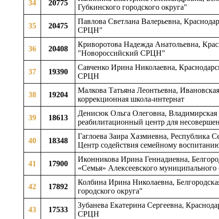
34
20775
Губкинского городского округа"
Павлова Светлана Валерьевна, Краснода
35
20475
СРЦН"
Криворотова Надежда Анатольевна, Крас
36
20408
"Новороссийский СРЦН"
Савченко Ирина Николаевна, Краснодарс
37
19390
СРЦН
Малкова Татьяна Леонтьевна, Ивановская
38
19204
коррекционная школа-интернат
Денисюк Ольга Олеговна, Владимирская 
39
18613
реабилитационный центр для несоверше
Гаглоева Заира Хазмиевна, Республика С
40
18348
Центр содействия семейному воспитани
Иконникова Ирина Геннадиевна, Белгоро
41
17900
«Семья» Алексеевского муниципального 
Колбина Ирина Николаевна, Белгородская
42
17892
городского округа"
Зубанева Екатерина Сергеевна, Краснода
43
17533
СРЦН