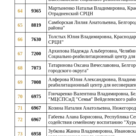
Мартыненко Наталья Владимировна, Крас
64
9365
Отрадненский СРЦН
Самборская Лилия Анатольевна, Белгоро
65
8819
района"
Толстых Юлия Владимировна, Краснодар
66
7630
СРЦН"
Архипова Надежда Альбертовна, Челябинс
67
7200
Социально-реабилитационный центр для
Татаринова Оксана Вячеславовна, Белгор
68
7073
городского округа"
Алферова Юлия Александровна, Владими
69
7008
реабилитационный центр для несоверше
Гончаренко Валентина Владимировна, Бел
70
6975
"МЦСПСиД "Семья" Вейделевского район
71
6967
Козина Наталия Анатольевна, Нижегородс
Габеева Алана Борисовна, Республика Се
72
6967
содействия семейному воспитанию "Хур
Зубкова Жанна Владимировна, Ивановская
73
6958