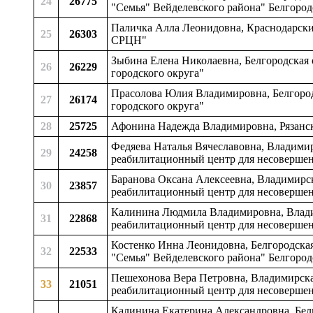
24
26775
"Семья" Вейделевского района" Белгород
Паличка Алла Леонидовна, Краснодарски
25
26303
СРЦН"
Зыбина Елена Николаевна, Белгородская 
26
26229
городского округа"
Прасолова Юлия Владимировна, Белгородс
27
26174
городского округа"
28
25725
Афонина Надежда Владимировна, Рязанска
Федяева Наталья Вячеславовна, Владими
29
24258
реабилитационный центр для несоверше
Баранова Оксана Алексеевна, Владимирс
30
23857
реабилитационный центр для несоверше
Калинина Людмила Владимировна, Влади
31
22868
реабилитационный центр для несоверше
Костенко Инна Леонидовна, Белгородска
32
22533
"Семья" Вейделевского района" Белгород
Пешехонова Вера Петровна, Владимирска
33
21051
реабилитационный центр для несоверше
Калинина Екатерина Александровна, Белг