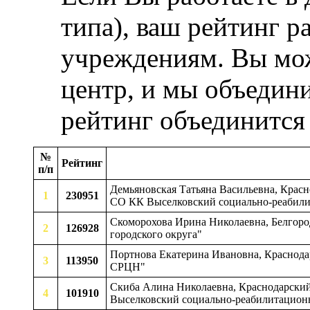
типа), ваш рейтинг р
учреждениям. Вы мож
центр, и мы объедини
рейтинг объединится
№
Рейтинг
п/п
Демьяновская Татьяна Васильевна, Красно
1
230951
СО КК Выселковский социально-реабили
Скоморохова Ирина Николаевна, Белгород
2
126928
городского округа"
Портнова Екатерина Ивановна, Краснода
3
113950
СРЦН"
Скиба Алина Николаевна, Краснодарский к
4
101910
Выселковский социально-реабилитацион