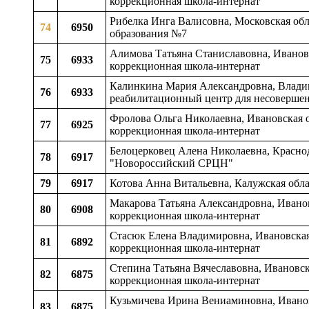
коррекционная школа-интернат
Рибелка Инга Валисовна, Московская обла
74
6950
образования №7
Алимова Татьяна Станиславовна, Ивановс
75
6933
коррекционная школа-интернат
Калинкина Мария Александровна, Влади
76
6933
реабилитационный центр для несоверше
Фролова Ольга Николаевна, Ивановская о
77
6925
коррекционная школа-интернат
Белоцерковец Алена Николаевна, Красно
78
6917
"Новороссийский СРЦН"
79
6917
Котова Анна Витальевна, Калужская обла
Макарова Татьяна Александровна, Иванов
80
6908
коррекционная школа-интернат
Стасюк Елена Владимировна, Ивановская
81
6892
коррекционная школа-интернат
Степина Татьяна Вячеславовна, Ивановск
82
6875
коррекционная школа-интернат
Кузьмичева Ирина Вениаминовна, Иванов
83
6875