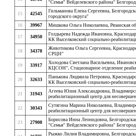
"Семья" Вейделевского района" Белгород
Гильманова Елена Сергеевна, Белгородск
15
42545
городского округа"
16
39967
Мишкова Ольга Николаевна, Рязанская обл
Голдырева Надежда Ивановна, Краснодарск
17
34950
КК Выселковский социально-реабилитац
Животикова Ольга Сергеевна, Краснодар
18
34378
СРЦН"
Холодова Светлана Васильевна, Ивановск
19
33917
КЦСОН", Стационарное отделение реаб
Панькова Людмила Петровна, Краснодарски
20
32633
КК Выселковский социально-реабилитац
Агеева Юлия Александровна, Владимирск
21
31943
реабилитационный центр для несоверше
Сутягина Марина Николаевна, Владимирс
22
30343
реабилитационный центр для несоверше
Борисова Инна Леонидовна, Белгородска
23
27908
"Семья" Вейделевского района" Белгород
Рыжко Лилия Владимировна, Белгородска