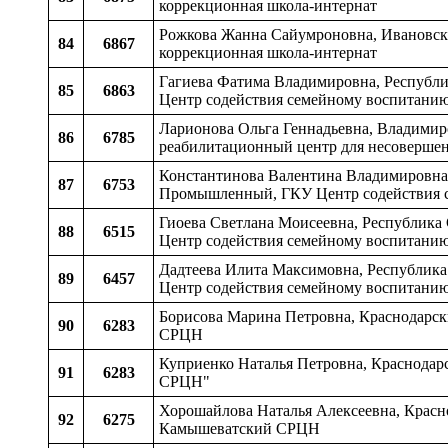
коррекционная школа-интернат
Рожкова Жанна Сайумроновна, Ивановска
84
6867
коррекционная школа-интернат
Гагиева Фатима Владимировна, Республик
85
6863
Центр содействия семейному воспитани
Ларионова Ольга Геннадьевна, Владимир
86
6785
реабилитационный центр для несоверше
Константинова Валентина Владимировна, 
87
6753
Промышленный, ГКУ Центр содействия 
Гиоева Светлана Моисеевна, Республика 
88
6515
Центр содействия семейному воспитани
Дадтеева Илита Максимовна, Республика 
89
6457
Центр содействия семейному воспитани
Борисова Марина Петровна, Краснодарск
90
6283
СРЦН
Куприенко Наталья Петровна, Краснодар
91
6283
СРЦН"
Хорошайлова Наталья Алексеевна, Красн
92
6275
Камышеватский СРЦН