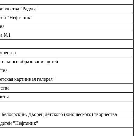
ворчества "Радуга"
етей "Нефтяник"
тва
ла №1
ношества
тельного образования детей
ства
етская картинная галерея"
ества
боты
 Белоярский, Дворец детского (юношеского) творчества
 детей "Нефтяник"