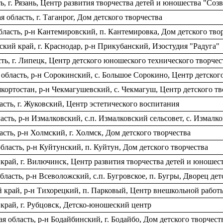
, г. Рязань, Центр развития творчества детей и юношества "Соз
область, г. Таганрог, Дом детского творчества
ласть, р-н Кантемировский, п. Кантемировка, Дом детского тво
кий край, г. Краснодар, р-н Прикубанский, Изостудия "Радуга"
ь, г. Липецк, Центр детского юношеского технического творчес
бласть, р-н Сорокинский, с. Большое Сорокино, Центр детского
ортостан, р-н Чекмагушевский, с. Чекмагуш, Центр детского тв
сть, г. Жуковский, Центр эстетического воспитания
сть, р-н Измалковский, с.п. Измалковский сельсовет, с. Измалк
ть, р-н Холмский, г. Холмск, Дом детского творчества
ласть, р-н Куйтунский, п. Куйтун, Дом детского творчества
рай, г. Вилючинск, Центр развития творчества детей и юношес
ласть, р-н Всеволожский, с.п. Бугровское, п. Бугры, Дворец де
 край, р-н Тихорецкий, п. Парковый, Центр внешкольной работ
рай, г. Рубцовск, Детско-юношеский центр
 область, р-н Бодайбинский, г. Бодайбо, Дом детского творчест