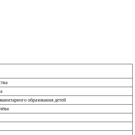
ства
ва
уманитарного образования детей
лёва