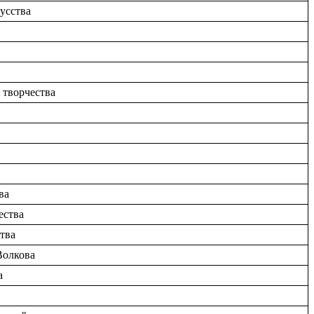
усства
 творчества
ва
ества
ства
Волкова
а