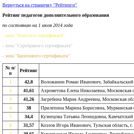
Вернуться на страничку "Рейтинги"
Рейтинг педагогов дополнительного образования
по состоянию на 1 июля 2014 года
- зона "Золотого сертификата"
- зона "Серебряного сертификата"
- зона "Бронзового сертификата"
№ п/
Рейтинг
п
1
42,8
Воложанин Роман Иванович, Забайкальский 
2
41,61
Ахрометова Елена Николаевна, Московская об
3
41,26
Загребина Мария Андреевна, Московская обла
4
38
Прилепина Марина Борисовна, Мурманская об
5
34,4
Кузнецова Татьяна Леонидовна, Камчатский 
6
31,57
Козлов Игорь Иванович, Тульская область, г.
7
29,65
Куплевацкая Ираида Андреевна, Республика К