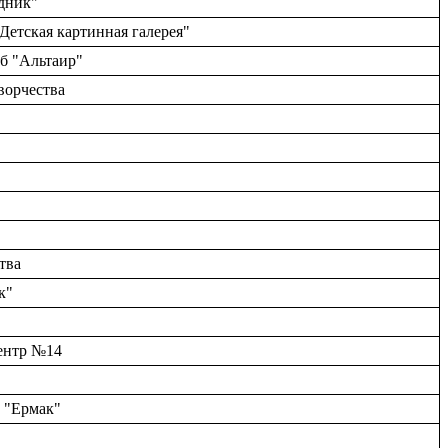
одник"
Детская картинная галерея"
б "Альтаир"
ворчества
тва
к"
ентр №14
а "Ермак"