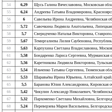
54
6,29
Щусь Галина Вячеславовна, Московская облас
55
6,24
Андреева Татьяна Владимировна, Красноярски
56
6
Савельева Ирина Андреевна, Челябинская обл
57
5,72
Савочкина Людмила Анатольевна, Липецкая о
58
5,7
Сверидченко Наталья Викторовна, Ставропол
59
5,67
Темиргалиева Лилия Саубеновна, Республика
60
5,63
Карпухина Светлана Владиславовна, Московс
61
5,58
Бондаренко Лариса Сергеевна, Мурманская о
62
5,56
Каретникова Людмила Викторовна, Тульская о
63
5,54
Ильченко Татьяна Сергеевна, Тюменская обла
64
5,53
Шаравьёва Ирина Юрьевна, Алтайский край, 
65
5,5
Баранова Юлия Александровна, Кировская об
66
5,42
Чикулин Александр Николаевич, Челябинская
67
5,32
Пархоменко Светлана Михайловна, Белгородск
68
5,24
Переверзева Мария Васильевна, Белгородская