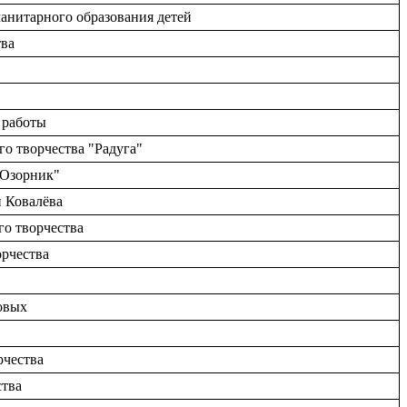
манитарного образования детей
тва
 работы
го творчества "Радуга"
"Озорник"
и Ковалёва
го творчества
орчества
овых
рчества
ства