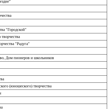
вездие"
рчества
тва "Городской"
 творчества
орчества "Радуга"
ово, Дом пионеров и школьников
тва
тского (юношеского) творчества
ы
ва