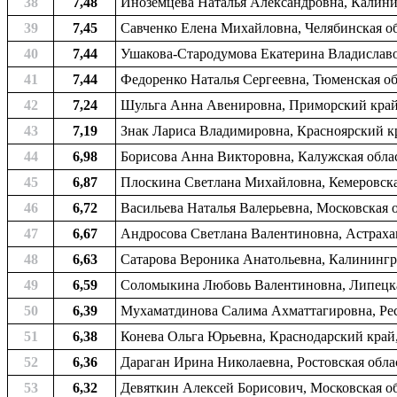
38
7,48
Иноземцева Наталья Александровна, Калинин
39
7,45
Савченко Елена Михайловна, Челябинская обл
40
7,44
Ушакова-Стародумова Екатерина Владиславов
41
7,44
Федоренко Наталья Сергеевна, Тюменская об
42
7,24
Шульга Анна Авенировна, Приморский край, 
43
7,19
Знак Лариса Владимировна, Красноярский кра
44
6,98
Борисова Анна Викторовна, Калужская облас
45
6,87
Плоскина Светлана Михайловна, Кемеровская
46
6,72
Васильева Наталья Валерьевна, Московская о
47
6,67
Андросова Светлана Валентиновна, Астрахан
48
6,63
Сатарова Вероника Анатольевна, Калинингра
49
6,59
Соломыкина Любовь Валентиновна, Липецкая 
50
6,39
Мухаматдинова Салима Ахматтагировна, Рес
51
6,38
Конева Ольга Юрьевна, Краснодарский край,
52
6,36
Дараган Ирина Николаевна, Ростовская облас
53
6,32
Девяткин Алексей Борисович, Московская обл