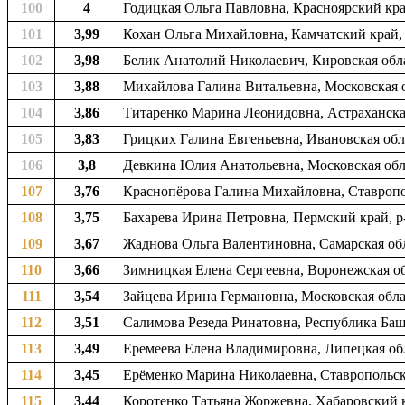
100
4
Годицкая Ольга Павловна, Красноярский кра
101
3,99
Кохан Ольга Михайловна, Камчатский край, 
102
3,98
Белик Анатолий Николаевич, Кировская обла
103
3,88
Михайлова Галина Витальевна, Московская о
104
3,86
Титаренко Марина Леонидовна, Астраханская
105
3,83
Грицких Галина Евгеньевна, Ивановская обла
106
3,8
Девкина Юлия Анатольевна, Московская об
107
3,76
Краснопёрова Галина Михайловна, Ставропол
108
3,75
Бахарева Ирина Петровна, Пермский край, р
109
3,67
Жаднова Ольга Валентиновна, Самарская обла
110
3,66
Зимницкая Елена Сергеевна, Воронежская обл
111
3,54
Зайцева Ирина Германовна, Московская облас
112
3,51
Салимова Резеда Ринатовна, Республика Башк
113
3,49
Еремеева Елена Владимировна, Липецкая обла
114
3,45
Ерёменко Марина Николаевна, Ставропольски
115
3,44
Коротенко Татьяна Жоржевна, Хабаровский к