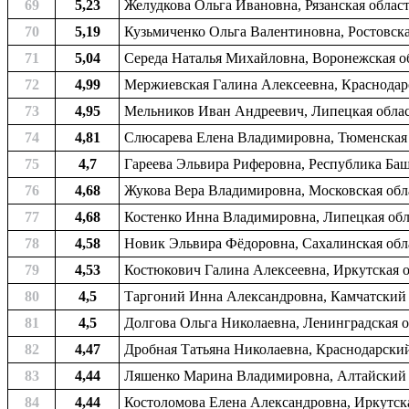
69
5,23
Желудкова Ольга Ивановна, Рязанская область
70
5,19
Кузьмиченко Ольга Валентиновна, Ростовская 
71
5,04
Середа Наталья Михайловна, Воронежская об
72
4,99
Мержиевская Галина Алексеевна, Краснодарс
73
4,95
Мельников Иван Андреевич, Липецкая област
74
4,81
Слюсарева Елена Владимировна, Тюменская о
75
4,7
Гареева Эльвира Риферовна, Республика Башк
76
4,68
Жукова Вера Владимировна, Московская обла
77
4,68
Костенко Инна Владимировна, Липецкая обла
78
4,58
Новик Эльвира Фёдоровна, Сахалинская облас
79
4,53
Костюкович Галина Алексеевна, Иркутская об
80
4,5
Таргоний Инна Александровна, Камчатский к
81
4,5
Долгова Ольга Николаевна, Ленинградская об
82
4,47
Дробная Татьяна Николаевна, Краснодарский
83
4,44
Ляшенко Марина Владимировна, Алтайский к
84
4,44
Костоломова Елена Александровна, Иркутская