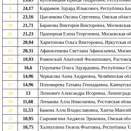
8
24,17
Каррамов Эдуард Ильясович, Республика Баш
9
23,16
Цыганкова Оксана Сергеевна, Омская область
10
21,71
Баранова Виктория Викторовна, Московская о
11
21,23
Прапирная Елена Георгиевна, Московская об
12
20,94
Харитонова Ольга Викторовна, Иркутская обл
13
20,31
Афанасенкова Светлана Афанасьевна, Московс
14
19,93
Роменский Анатолий Филиппович, Ростовская
15
16,6
Гуцунаева Ольга Эдуардовна, Республика Сев
16
14,96
Черкасова Анна Андреевна, Челябинская обла
17
14,96
Пономарева Татьяна Геннадьевна, Камчатски
18
13
Леонович Александра Игоревна, Ленинградск
19
11,68
Ленькова Алла Николаевна, Ростовская област
20
11,53
Быкова Алла Владиславовна, Ханты-Мансийск
21
10,95
Сыромягина Анджела Эриковна, Омская облас
22
10,75
Халиуллина Гюзель Фоатовна, Республика Та