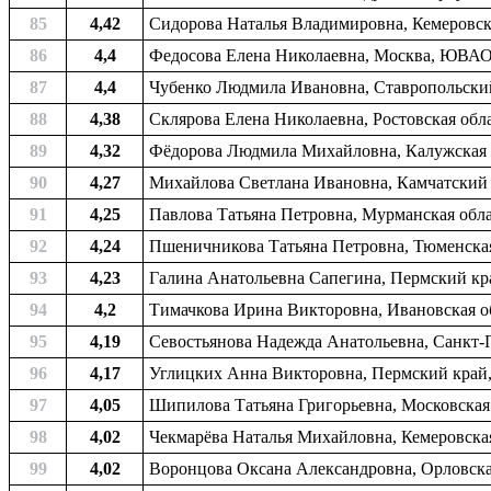
85
4,42
Сидорова Наталья Владимировна, Кемеровская
86
4,4
Федосова Елена Николаевна, Москва, ЮВАО
87
4,4
Чубенко Людмила Ивановна, Ставропольский 
88
4,38
Склярова Елена Николаевна, Ростовская облас
89
4,32
Фёдорова Людмила Михайловна, Калужская о
90
4,27
Михайлова Светлана Ивановна, Камчатский к
91
4,25
Павлова Татьяна Петровна, Мурманская облас
92
4,24
Пшеничникова Татьяна Петровна, Тюменская 
93
4,23
Галина Анатольевна Сапегина, Пермский край
94
4,2
Тимачкова Ирина Викторовна, Ивановская об
95
4,19
Севостьянова Надежда Анатольевна, Санкт-
96
4,17
Углицких Анна Викторовна, Пермский край, 
97
4,05
Шипилова Татьяна Григорьевна, Московская 
98
4,02
Чекмарёва Наталья Михайловна, Кемеровска
99
4,02
Воронцова Оксана Александровна, Орловская 