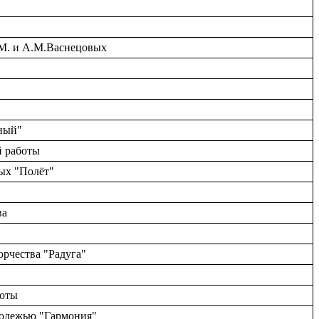
.М. и А.М.Васнецовых
ный"
й работы
ных "Полёт"
ва
орчества "Радуга"
боты
олодежью "Гармония"