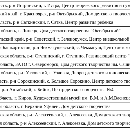
ть, р-н Истринский, г. Истра, Центр творческого развития и гу
й край, г. Красноярск, р-н Октябрьский, Дом детского творчес
асть, р-н Саткинский, г. Сатка, Центр развития ребенка
бласть, г. Липецк, Дом детского творчества "Октябрьский"
ьский край, р-н Советский, г. Зеленокумск, Центр внешкольной
 Башкортостан, р-н Чекмагушевский, с. Чекмагуш, Центр детско
кая область, р-н Ступинский, г. Ступино, Развивающий центр 
бласть, ЗАТО г. Североморск, Дом детского творчества им. Саш
бласть, р-н Узловский, г. Узловая, Дворец детского и юношеско
сть, р-н Сорокинский, с. Большое Сорокино, Центр детского тв
р-н Алтайский, г. Бийск, Центр детского творчества №4
ласть, г. Киров, Художественный музей им. В.М. и А.М.Васнец
 область, г. Верхний Уфалей, Дом детского творчества
ая область, р-н Алексеевский, г. Алексеевка, Дом детского тво
 область, р-н Алексеевский, г. Алексеевка, Дом детского творче