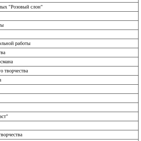
слых "Розовый слон"
ты
ольной работы
тва
рсмана
о творчества
а
аст"
творчества