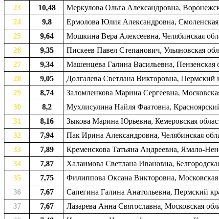
23
10,48
Меркулова Ольга Александровна, Воронежска
24
9,8
Ермолова Юлия Александровна, Смоленская об
25
9,64
Мошкина Вера Алексеевна, Челябинская облас
26
9,35
Пискеев Павел Степанович, Ульяновская обла
27
9,34
Машенцева Галина Васильевна, Пензенская о
28
9,05
Долгалева Светлана Викторовна, Пермский к
29
8,74
Заломленкова Марина Сергеевна, Московская 
30
8,2
Мухлисулина Найля Фаатовна, Красноярский к
31
8,16
Зыкова Марина Юрьевна, Кемеровская област
32
7,94
Пак Ирина Александровна, Челябинская обла
33
7,89
Кременскова Татьяна Андреевна, Ямало-Нене
34
7,87
Халаимова Светлана Ивановна, Белгородская 
35
7,75
Филиппова Оксана Викторовна, Московская о
36
7,67
Сапегина Галина Анатольевна, Пермский край
37
7,67
Лазарева Анна Святославна, Московская обл