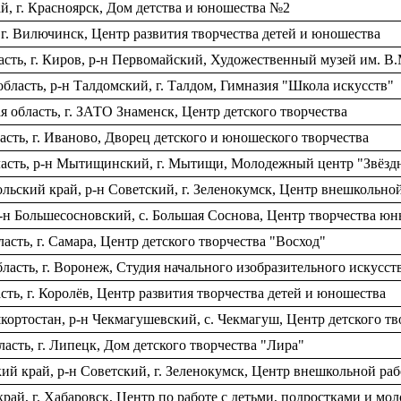
й, г. Красноярск, Дом детства и юношества №2
г. Вилючинск, Центр развития творчества детей и юношества
сть, г. Киров, р-н Первомайский, Художественный музей им. В
бласть, р-н Талдомский, г. Талдом, Гимназия "Школа искусств"
 область, г. ЗАТО Знаменск, Центр детского творчества
сть, г. Иваново, Дворец детского и юношеского творчества
ласть, р-н Мытищинский, г. Мытищи, Молодежный центр "Звёзд
ьский край, р-н Советский, г. Зеленокумск, Центр внешкольно
-н Большесосновский, с. Большая Соснова, Центр творчества ю
сть, г. Самара, Центр детского творчества "Восход"
асть, г. Воронеж, Студия начального изобразительного искусст
ть, г. Королёв, Центр развития творчества детей и юношества
ортостан, р-н Чекмагушевский, с. Чекмагуш, Центр детского тв
сть, г. Липецк, Дом детского творчества "Лира"
й край, р-н Советский, г. Зеленокумск, Центр внешкольной ра
рай, г. Хабаровск, Центр по работе с детьми, подростками и м