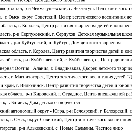
кортостан, р-н Чекмагушевский, с. Чекмагуш, Центр детского т
, г. Омск, округ Советский, Центр эстетического воспитания д
бласть, г. Королёв, Центр развития творчества детей и юношес
ласть, р-н Серпуховский, г. Серпухов, Детская музыкальная шко
асть, р-н Куйтунский, п. Куйтун, Дом детского творчества
кая область, г. Королёв, Центр развития творчества детей и ю
 область, р-н Куйбышевский, с. Куйбышево, с., Центр дополни
ерная Осетия - Алания, г. Владикавказ, Дворец детского творче
сть, г. Магнитогорск, Центр эстетического воспитания детей "Д
й край, г. Вилючинск, Центр развития творчества детей и юнош
ая область, р-н Кировский, г. Отрадное, Центр внешкольной ра
ь, г. Батайск, Дом детского творчества
ий автономный округ - Югра, р-н Белоярский, г. Белоярский, г.
ть, г. Омск, округ Советский, Центр эстетического воспитания
тарстан, р-н Алькеевский, с. Новые Салманы, Частное лицо