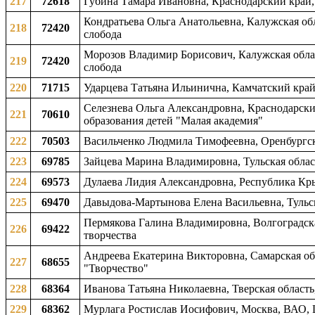
217
72618
Губина Тамара Ивановна, Краснодарский край, 
Кондратьева Ольга Анатольевна, Калужская обл
218
72420
слобода
Морозов Владимир Борисович, Калужская облас
219
72420
слобода
220
71715
Ударцева Татьяна Ильинична, Камчатский край,
Селезнева Ольга Александровна, Краснодарски
221
70610
образования детей "Малая академия"
222
70503
Васильченко Людмила Тимофеевна, Оренбургска
223
69785
Зайцева Марина Владимировна, Тульская област
224
69573
Дулаева Лидия Александровна, Республика Крым
225
69470
Давыдова-Мартынова Елена Васильевна, Тульска
Пермякова Галина Владимировна, Волгоградска
226
69422
творчества
Андреева Екатерина Викторовна, Самарская обл
227
68655
"Творчество"
228
68364
Иванова Татьяна Николаевна, Тверская область,
229
68362
Мурлага Ростислав Иосифович, Москва, ВАО, 