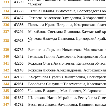
333
43599
"Сказка"
334
43568
Лялина Наталья Тимофеевна, Волгоградская обл
335
43437
Лазарева Анастасия Эдуардовна, Хабаровский кр
336
43356
Пахомова Ирина Петровна, Кемеровская область
337
43294
Михайлова Светлана Ивановна, Камчатский кра
Сучкова Надежда Ивановна, Приморский край, 
338
42923
"
339
42785
Волошина Людмила Николаевна, Московская об
340
42342
Гельмель Галина Алексеевна, Кемеровская обла
341
42260
Рожкова Ольга Анатольевна, Калужская область
342
42148
Рожкова Любовь Александровна, Астраханская о
343
42130
Амерханова Нурания Зайнулловна, Оренбургска
344
42051
Воробьева Сылушаш Тюлемесовна, Красноярский
345
42000
Чичкань Владимир Михайлович, Хабаровский кр
346
41837
Шавлохова Натия Мерабовна, Республика Северн
347
41782
Бусыгина Лариса Эдуардовна, Калининградская 