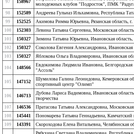
97
158967
молодежных клубов "Подросток", ПМК "Радуг
98
152589
Андреева Гульназ Ильхамовна, Республика Тат
99
152525
Акимова Римма Юрьевна, Рязанская область, г.
100
152303
Левина Татьяна Сергеевна, Московская област
101
150327
Зимина Татьяна Юрьевна, Ивановская область, 
102
150327
Соколова Евгения Александровна, Ивановская о
103
150327
Яблокова Ольга Владимировна, Ивановская обл
Евдокимова Людмила Ивановна, Белгородская о
104
148566
"Ассоль"
Шумилова Галина Леонидовна, Кемеровская обл
105
147152
спортивный центр "Олимп"
Дубова Лариса Вадимовна, Ивановская область
106
146713
творчества
107
146536
Пратасова Татьяна Александровна, Московская 
108
145441
Пономарева Татьяна Геннадьевна, Камчатский к
109
143391
Скороходова Елена Витальевна, Челябинская обл
Рябухина Светлана Владимировна, Республика 