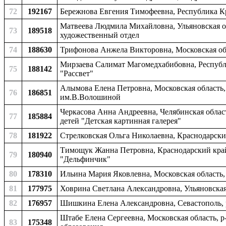
72
192167
Бережнова Евгения Тимофеевна, Республика Кр
Матвеева Людмила Михайловна, Ульяновская обл
73
189518
художественный отдел
74
188630
Трифонова Анжела Викторовна, Московская о
Мирзаева Салимат Магомедхабибовна, Республи
75
188142
"Рассвет"
Алымова Елена Петровна, Московская область,
76
186851
им.В.Волошиной
Черкасова Анна Андреевна, Челябинская област
77
185884
детей "Детская картинная галерея"
78
181922
Стрелковская Ольга Николаевна, Краснодарский
Тимощук Жанна Петровна, Краснодарский край,
79
180940
"Дельфинчик"
80
178310
Ильина Мария Яковлевна, Московская область, 
81
177975
Ховрина Светлана Александровна, Ульяновская 
82
176957
Шишкина Елена Александровна, Севастополь,
Штабе Елена Сергеевна, Московская область, р
83
175348