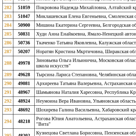
282
51059
Покровова Надежда Михайловна, Алтайский кр
283
51047
Миклашевская Елена Евгеньевна, Смоленская об
284
50900
Мишина Екатерина Сергеевна, Белгородская обл
285
50831
Худи Анна Енайкоевна, Ямало-Ненецкий автоно
286
50736
Ткаченко Татьяна Яковлевна, Калужская област
287
50207
Норатян Кристина Мкртичовна, Ширакская обл
Зиновьева Ольга Ильинична, Московская област
288
49978
школа искусств"
289
49628
Тырсина Лариса Степановна, Челябинская област
290
49081
Архиреева Татьяна Валерьевна, Астраханская о
291
48967
Шамьянова Наталия Харесовна, Республика Кры
292
48924
Неумоина Вера Ивановна, Ульяновская область,
293
48692
Шохирева Галина Васильевна, Хабаровский кра
Рогова Юлия Анатольевна, Астраханская област
294
48218
"Вита"
Кузнецова Светлана Борисовна, Пензенская обл
295
48202