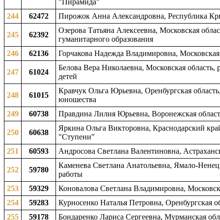
"Пирамида"
244
62472
Пирожок Анна Александровна, Республика Кры
Озерова Татьяна Алексеевна, Московская област
245
62392
гуманитарного образования
246
62136
Горчакова Надежда Владимировна, Московская 
Белова Вера Николаевна, Московская область,
247
61024
детей
Кравчук Ольга Юрьевна, Оренбургская область, 
248
61015
юношества
249
60738
Правдина Лилия Юрьевна, Воронежская область
Яркина Ольга Викторовна, Краснодарский край,
250
60638
"Ступени"
251
60593
Андросова Светлана Валентиновна, Астраханска
Каменева Светлана Анатольевна, Ямало-Ненецк
252
59780
работы
253
59329
Коновалова Светлана Владимировна, Московская
254
59283
Курносенко Наталья Петровна, Оренбургская о
255
59178
Бондаренко Лариса Сергеевна, Мурманская обла