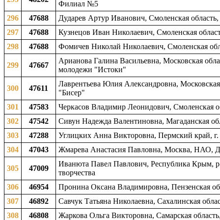
Филиал №5
296
47688
Дударев Артур Иванович, Смоленская область, 
297
47688
Кузнецов Иван Николаевич, Смоленская область
298
47688
Фомичев Николай Николаевич, Смоленская обла
Арианова Галина Васильевна, Московская облас
299
47667
молодежи "Истоки"
Лаврентьева Юлия Александровна, Московская 
300
47611
"Бисер"
301
47583
Черкасов Владимир Леонидович, Смоленская обл
302
47542
Сивун Надежда Валентиновна, Магаданская обла
303
47288
Углицких Анна Викторовна, Пермский край, г. 
304
47043
Жмарева Анастасия Павловна, Москва, НАО, 
Иванюта Павел Павлович, Республика Крым, р-
305
47009
творчества
306
46954
Пронина Оксана Владимировна, Пензенская обл
307
46892
Савчук Татьяна Николаевна, Сахалинская облас
308
46808
Жаркова Ольга Викторовна, Самарская область,