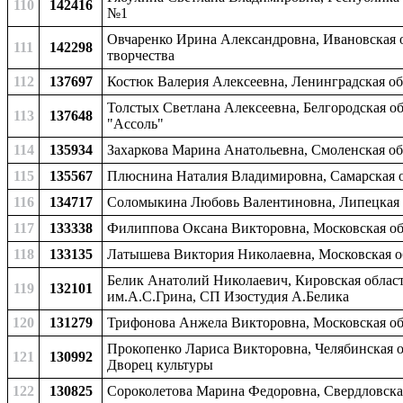
110
142416
№1
Овчаренко Ирина Александровна, Ивановская о
111
142298
творчества
112
137697
Костюк Валерия Алексеевна, Ленинградская обл
Толстых Светлана Алексеевна, Белгородская об
113
137648
"Ассоль"
114
135934
Захаркова Марина Анатольевна, Смоленская обл
115
135567
Плюснина Наталия Владимировна, Самарская об
116
134717
Соломыкина Любовь Валентиновна, Липецкая об
117
133338
Филиппова Оксана Викторовна, Московская обла
118
133135
Латышева Виктория Николаевна, Московская об
Белик Анатолий Николаевич, Кировская область
119
132101
им.А.С.Грина, СП Изостудия А.Белика
120
131279
Трифонова Анжела Викторовна, Московская об
Прокопенко Лариса Викторовна, Челябинская об
121
130992
Дворец культуры
122
130825
Сороколетова Марина Федоровна, Свердловская