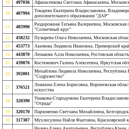
19
497036
Афанасенкова Светлана Афанасьевна, Московска
Токарева Екатерина Владиславовна, Владимирск
20
487994
дополнительного образования "ДАР"
Раздорожная Татьяна Валериевна, Московская
21
485990
"Солнечный круг"
22
458232
Пузырева Ольга Николаевна, Московская област
23
453773
Акимова Людмила Ивановна, Приморский край,
24
443870
Ленькова Алла Николаевна, Ростовская область,
25
439876
Костюкович Галина Алексеевна, Иркутская обла
Михайлова Людмила Николаевна, Республика Ба
26
392001
"Содружество"
Ложкина Елена Борисовна, Воронежская област
27
376521
искусства
Ушакова-Стародумова Екатерина Владиславовна
28
320390
"Отрада"
29
320170
Пархоменко Светлана Михайловна, Белгородская
30
317387
Мухлисулина Найля Фаатовна, Красноярский кр
Недева Елена Анатольевна, Республика Крым, 