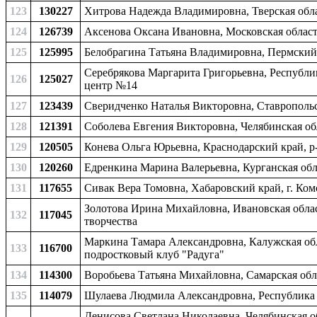
123
130227
Хитрова Надежда Владимировна, Тверская облас
124
126739
Аксенова Оксана Ивановна, Московская област
125
125995
Белобрагина Татьяна Владимировна, Пермский к
Серебрякова Маргарита Григорьевна, Республи
126
125027
центр №14
127
123439
Сверидченко Наталья Викторовна, Ставропольс
128
121391
Соболева Евгения Викторовна, Челябинская обл
129
120505
Конева Ольга Юрьевна, Краснодарский край, р
130
120260
Едренкина Марина Валерьевна, Курганская обла
131
117655
Сивак Вера Томовна, Хабаровский край, г. Ком
Золотова Ирина Михайловна, Ивановская облас
132
117045
творчества
Маркина Тамара Александровна, Калужская обла
133
116700
подростковый клуб "Радуга"
134
114300
Воробьева Татьяна Михайловна, Самарская обла
135
114079
Шулаева Людмила Александровна, Республика 
Денисова Светлана Николаевна, Челябинская об