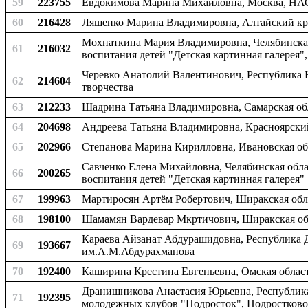
59
223755
Евдокимова Марина Михайловна, Москва, НАО
60
216428
Ляшенко Марина Владимировна, Алтайский кра
Мохнаткина Мария Владимировна, Челябинская 
61
216032
воспитания детей "Детская картинная галерея
Черевко Анатолий Валентинович, Республика К
62
214604
творчества
63
212233
Шадрина Татьяна Владимировна, Самарская обл
64
204698
Андреева Татьяна Владимировна, Красноярский 
65
202966
Степанова Марина Кирилловна, Ивановская обл
Савченко Елена Михайловна, Челябинская облас
66
200265
воспитания детей "Детская картинная галерея"
67
199963
Мартиросян Артём Робертович, Ширакская обла
68
198100
Шамамян Вардевар Мкртичович, Ширакская обл
Караева Айзанат Абдурашидовна, Республика Да
69
193667
им.А.М.Абдурахманова
70
192400
Каширина Крестина Евгеньевна, Омская область
Дранишникова Анастасия Юрьевна, Республика 
71
192395
молодежных клубов "Подросток", Подростково