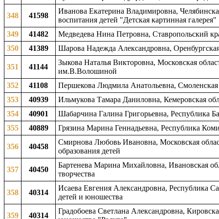
Иванова Екатерина Владимировна, Челябинская
348
41598
воспитания детей "Детская картинная галерея"
349
41482
Медведева Нина Петровна, Ставропольский кра
350
41389
Шарова Надежда Александровна, Оренбургская о
Зыкова Наталья Викторовна, Московская облас
351
41144
им.В.Волошиной
352
41108
Першекова Людмила Анатольевна, Смоленская о
353
40939
Ильмукова Тамара Даниловна, Кемеровская обла
354
40901
Шабарчина Галина Григорьевна, Республика Баш
355
40889
Грязина Марина Геннадьевна, Республика Коми,
Смирнова Любовь Ивановна, Московская област
356
40458
образования детей
Бартенева Марина Михайловна, Ивановская обл
357
40450
творчества
Исаева Евгения Александровна, Республика Сах
358
40314
детей и юношества
Градобоева Светлана Александровна, Кировская 
359
40314