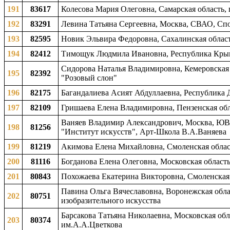
191
83617
Колесова Мария Олеговна, Самарская область, 
192
83291
Левина Татьяна Сергеевна, Москва, СВАО, Сп
193
82595
Новик Эльвира Федоровна, Сахалинская область
194
82412
Тимощук Людмила Ивановна, Республика Крым,
Сидорова Наталья Владимировна, Кемеровская об
195
82392
"Розовый слон"
196
82175
Багандалиева Асият Абдуллаевна, Республика Д
197
82109
Гришаева Елена Владимировна, Пензенская обл
Ваняев Владимир Александрович, Москва, ЮВ
198
81256
"Институт искусств", Арт-Школа В.А.Ваняева
199
81219
Акимова Елена Михайловна, Смоленская област
200
81116
Богданова Елена Олеговна, Московская область
201
80843
Похожаева Екатерина Викторовна, Смоленская о
Павина Ольга Вячеславовна, Воронежская облас
202
80751
изобразительного искусства
Барсакова Татьяна Николаевна, Московская обл
203
80374
им.А.А.Цветкова