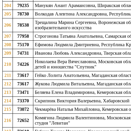
204
79235
Манукян Анаит Арамаисовна, Ширакская облас
205
78730
Волкодав Алевтина Александровна, Республика
Трещалина Марина Сергеевна, Воронежская обл
206
78538
изобразительного искусства
207
77958
Строгонова Татьяна Анатольевна, Самарская об
208
75170
Ефимова Людмила Дмитриевна, Республика Крым
209
74731
Иванова Любовь Александровна, Тверская облас
Николаева Вера Вячеславовна, Московская обла
210
74226
детей и юношества "Спутник"
211
73617
Гейко Лолита Анатольевна, Магаданская област
212
73617
Жукова Людмила Витальевна, Магаданская облас
213
73471
Беляева Елена Владимировна, Кемеровская обла
214
73370
Скрипник Виктория Валерьевна, Хабаровский к
215
73072
Чекмарёва Наталья Михайловна, Кемеровская о
Комягина Людмила Валентиновна, Московская 
216
72652
студия "Левитан"