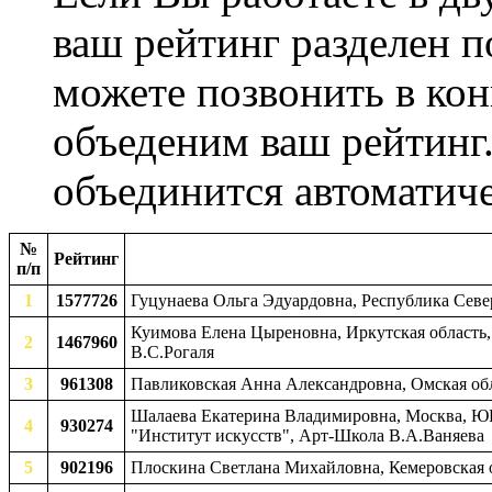
ваш рейтинг разделен 
можете позвонить в ко
объеденим ваш рейтинг.
объединится автоматич
№
Рейтинг
п/п
1
1577726
Гуцунаева Ольга Эдуардовна, Республика Север
Куимова Елена Цыреновна, Иркутская область
2
1467960
В.С.Рогаля
3
961308
Павликовская Анна Александровна, Омская обла
Шалаева Екатерина Владимировна, Москва, Ю
4
930274
"Институт искусств", Арт-Школа В.А.Ваняева
5
902196
Плоскина Светлана Михайловна, Кемеровская об