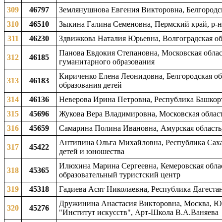
309
46797
Землянушнова Евгения Викторовна, Белгородска
310
46510
Зыкина Галина Семеновна, Пермский край, р-н 
311
46230
Здвижкова Наталия Юрьевна, Волгоградская обл
Панова Евдокия Степановна, Московская област
312
46185
гуманитарного образования
Кириченко Елена Леонидовна, Белгородская об
313
46183
образования детей
314
46136
Неверова Ирина Петровна, Республика Башкорто
315
45696
Жукова Вера Владимировна, Московская область
316
45659
Самарина Полина Ивановна, Амурская область, 
Антипина Ольга Михайловна, Республика Саха 
317
45422
детей и юношества
Илюхина Марина Сергеевна, Кемеровская облас
318
45365
образовательный туристский центр
319
45318
Гадиева Асят Николаевна, Республика Дагестан
Дружинина Анастасия Викторовна, Москва, Ю
320
45276
"Институт искусств", Арт-Школа В.А.Ваняева