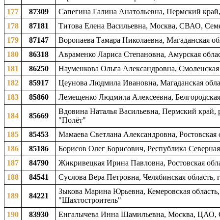
177
87309
Сапегина Галина Анатольевна, Пермский край, 
178
87181
Титова Елена Васильевна, Москва, СВАО, Сем
179
87147
Воропаева Тамара Николаевна, Магаданская обл
180
86318
Авраменко Лариса Степановна, Амурская облас
181
86250
Науменкова Ольга Александровна, Смоленская о
182
85917
Цеунова Людмила Ивановна, Магаданская област
183
85860
Лемещенко Людмила Алексеевна, Белгородская о
Вдовина Наталья Васильевна, Пермский край, 
184
85669
"Полёт"
185
85453
Мамаева Светлана Александровна, Ростовская о
186
85186
Борисов Олег Борисович, Республика Северная 
187
84790
Жикривецкая Ирина Павловна, Ростовская облас
188
84541
Суслова Вера Петровна, Челябинская область, 
Зыкова Марина Юрьевна, Кемеровская область,
189
84221
"Шахтостроитель"
190
83930
Енгалычева Инна Шамильевна, Москва, ЦАО, С