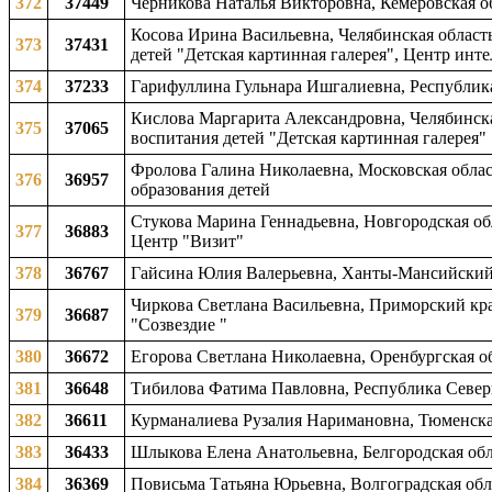
372
37449
Черникова Наталья Викторовна, Кемеровская обл
Косова Ирина Васильевна, Челябинская область
373
37431
детей "Детская картинная галерея", Центр инте
374
37233
Гарифуллина Гульнара Ишгалиевна, Республика 
Кислова Маргарита Александровна, Челябинская
375
37065
воспитания детей "Детская картинная галерея"
Фролова Галина Николаевна, Московская облас
376
36957
образования детей
Стукова Марина Геннадьевна, Новгородская об
377
36883
Центр "Визит"
378
36767
Гайсина Юлия Валерьевна, Ханты-Мансийский а
Чиркова Светлана Васильевна, Приморский кра
379
36687
"Созвездие "
380
36672
Егорова Светлана Николаевна, Оренбургская о
381
36648
Тибилова Фатима Павловна, Республика Северна
382
36611
Курманалиева Рузалия Наримановна, Тюменская 
383
36433
Шлыкова Елена Анатольевна, Белгородская обла
384
36369
Повисьма Татьяна Юрьевна, Волгоградская обла