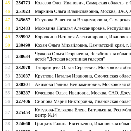
45
254773
Колесов Олег Иванович, Самарская область, г.
46
251023
Маркина Ольга Владиславовна, Москва, ЗАО, A
47
245657
Юсупова Валентина Владимировна, Самарская о
48
242483
Москвина Наталья Александровна, Республика Х
49
239902
Корочкина Наталия Александровна, Ивановская 
50
239499
Кохан Ольга Михайловна, Камчатский край, г.
Чулкова Ольга Георгиевна, Челябинская област
51
238634
детей "Детская картинная галерея"
52
232078
Татаринцева Ольга Сергеевна, Московская обла
53
231037
Круглова Наталья Ивановна, Смоленская област
54
230301
Акимова Галина Вениаминовна, Московская обл
55
230287
Кулешова Ольга Ивановна, Москва, САО, Досу
56
227406
Снопова Мария Викторовна, Ивановская область
Кутузова-Полякова Елена Витальевна, Республ
57
225453
центр №14
58
224660
Грицких Галина Евгеньевна, Ивановская област