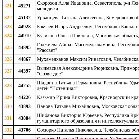
Скороход Алла Ивановна, Севастополь, р-н Ле
321
45271
молодежи
322
45132
Урванцева Татьяна Алексеевна, Кемеровская об
323
44928
Бакчаев Игорь Андреевич, Республика Башкорто
324
44910
Куликова Ольга Павловна, Московская область,
Гаджиева Айшат Магомедсаламовна, Республика
325
44895
"Рассвет"
326
44867
Мухамедханов Максим Ринатович, Челябинская 
Выжевская Александрина Рюриковна, Приморск
327
44397
"Созвездие"
Шадрина Татьяна Германовна, Республика Удму
328
44255
детей "Потенциал"
329
44226
Казьмир Ирина Викторовна, Красноярский край
330
43893
Панова Татьяна Михайловна, Московская облас
Шибанова Виктория Юрьевна, Республика Крым,
331
43884
гуманитарного образования и интеллектуально
332
43706
Сосюрко Наталья Николаевна, Челябинская обла
Соломко Наталья Вениаминовна, Хабаровский 