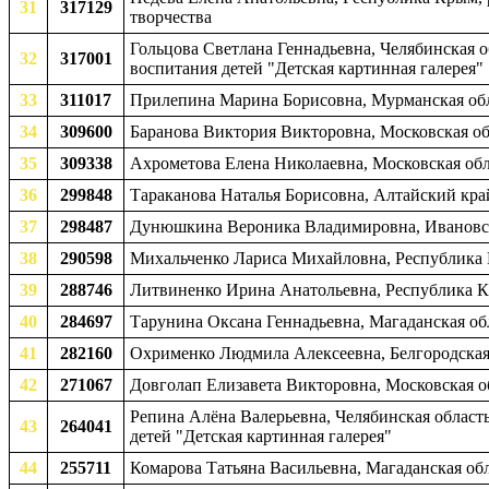
31
317129
творчества
Гольцова Светлана Геннадьевна, Челябинская о
32
317001
воспитания детей "Детская картинная галерея"
33
311017
Прилепина Марина Борисовна, Мурманская обла
34
309600
Баранова Виктория Викторовна, Московская обл
35
309338
Ахрометова Елена Николаевна, Московская обла
36
299848
Тараканова Наталья Борисовна, Алтайский край
37
298487
Дунюшкина Вероника Владимировна, Ивановская
38
290598
Михальченко Лариса Михайловна, Республика К
39
288746
Литвиненко Ирина Анатольевна, Республика Кр
40
284697
Тарунина Оксана Геннадьевна, Магаданская обл
41
282160
Охрименко Людмила Алексеевна, Белгородская о
42
271067
Довголап Елизавета Викторовна, Московская об
Репина Алёна Валерьевна, Челябинская область
43
264041
детей "Детская картинная галерея"
44
255711
Комарова Татьяна Васильевна, Магаданская обл