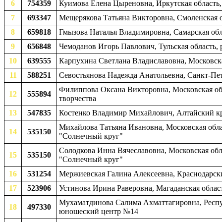
6
754359
Куимова Елена Цыреновна, Иркутская область,
7
693347
Мещерякова Татьяна Викторовна, Смоленская об
8
659818
Гмызова Наталья Владимировна, Самарская обла
9
656848
Чемоданов Игорь Павлович, Тульская область,
10
639555
Карпухина Светлана Владиславовна, Московска
11
588251
Севостьянова Надежда Анатольевна, Санкт-П
Филиппова Оксана Викторовна, Московская обл
12
555894
творчества
13
547835
Костенко Владимир Михайлович, Алтайский кр
Михайлова Татьяна Ивановна, Московская обл
14
535150
"Солнечный круг"
Солодкова Инна Вячеславовна, Московская об
15
535150
"Солнечный круг"
16
531254
Мержиевская Галина Алексеевна, Краснодарский
17
523906
Устинова Ирина Раверовна, Магаданская област
Мухаматдинова Салима Ахматтагировна, Респуб
18
497330
юношеский центр №14