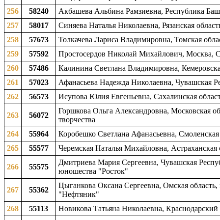
256
58240
Акбашева Альбина Рамзиевна, Республика Башко
257
58017
Синяева Наталья Николаевна, Рязанская област
258
57673
Толкачева Лариса Владимировна, Томская облас
259
57592
Простосердов Николай Михайлович, Москва, 
260
57486
Калинина Светлана Владимировна, Кемеровская 
261
57023
Афанасьева Надежда Николаевна, Чувашская Ре
262
56573
Исупова Юлия Евгеньевна, Сахалинская область
Горшкова Ольга Александровна, Московская обл
263
56072
творчества
264
55964
Коробешко Светлана Афанасьевна, Смоленская о
265
55577
Черемская Наталья Михайловна, Астраханская о
Дмитриева Мария Сергеевна, Чувашская Республ
266
55575
юношества "Росток"
Цыганкова Оксана Сергеевна, Омская область, 
267
55362
"Нефтяник"
268
55113
Новикова Татьяна Николаевна, Краснодарский к