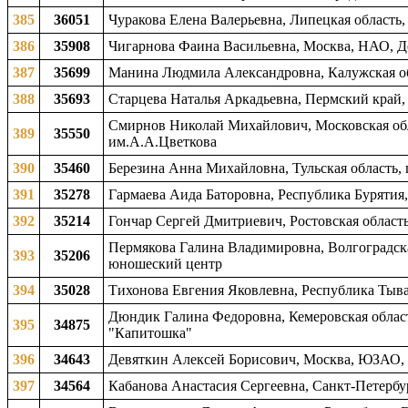
385
36051
Чуракова Елена Валерьевна, Липецкая область,
386
35908
Чигарнова Фаина Васильевна, Москва, НАО, 
387
35699
Манина Людмила Александровна, Калужская обл
388
35693
Старцева Наталья Аркадьевна, Пермский край, 
Смирнов Николай Михайлович, Московская обла
389
35550
им.А.А.Цветкова
390
35460
Березина Анна Михайловна, Тульская область, 
391
35278
Гармаева Аида Баторовна, Республика Бурятия,
392
35214
Гончар Сергей Дмитриевич, Ростовская область
Пермякова Галина Владимировна, Волгоградска
393
35206
юношеский центр
394
35028
Тихонова Евгения Яковлевна, Республика Тыва
Дюндик Галина Федоровна, Кемеровская област
395
34875
"Капитошка"
396
34643
Девяткин Алексей Борисович, Москва, ЮЗАО, Де
397
34564
Кабанова Анастасия Сергеевна, Санкт-Петерб