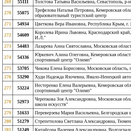
269
55111
Толстова Татьяна Васильевна, Севастополь, р
Трефелова Наталья Петровна, Кемеровская обл
270
55075
образовательный туристский центр
271
54934
Цветкова Вера Ивановна, Республика Крым, г. 
Королева Ирина Львовна, Краснодарский край, 
272
54609
И.Л."
273
54483
Лазарева Анна Святославна, Московская област
Юркевич Алина Олеговна, Кемеровская область
274
54336
спортивный центр "Олимп"
275
53705
Чикова Елена Борисовна, Московская область, 
276
53290
Худи Надежда Яхочевна, Ямало-Ненецкий автон
Нестеренко Елена Валерьевна, Кемеровская об
277
53224
спортивный центр "Олимп"
Черепкова Зоя Александровна, Московская обла
278
52973
школа искусств"
279
51633
Переверзева Мария Васильевна, Белгородская об
280
51279
Стрепетилова Светлана Александровна, Тюменск
281
51249
Китайгора Валерия Александровна, Волгоградск