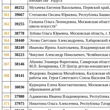
юношества "Радуга"
360
40252
Мухачева Евгения Васильевна, Пермский край, 
361
39667
Степанова Оксана Юрьевна, Республика Башкорт
Галкина Ольга Леонидовна, Московская область
362
39255
школа искусств"
363
38778
Зубова Ольга Юрьевна, Московская область, г
364
38440
Эпова Светлана Александровна, Хабаровский к
365
38249
Иванова Ирина Анатольевна, Владимирская обл
366
38223
Чикулин Александр Николаевич, Челябинская об
Абазова Эльмира Фаритовна, Самарская област
367
38146
М.П. Бочарикова, СП Центр детско-юношеского
Федорова Людмила Михайловна, Калужская обл
368
38141
работы им. Героя Советского Союза Василия П
Курицина Елена Константиновна, Московская о
369
38036
образования детей
370
37980
Адаманова Иванна Владимировна, Республика 
371
37975
Никитина Ольга Алексеевна, Республика Татар