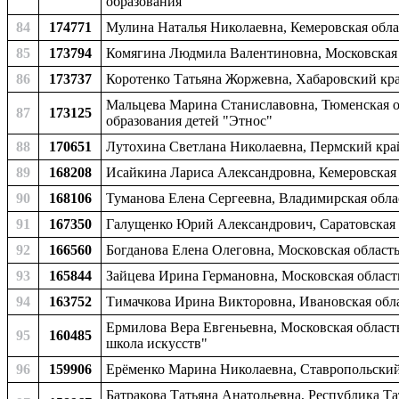
образования
84
174771
Мулина Наталья Николаевна, Кемеровская обла
85
173794
Комягина Людмила Валентиновна, Московская 
86
173737
Коротенко Татьяна Жоржевна, Хабаровский край
Мальцева Марина Станиславовна, Тюменская об
87
173125
образования детей "Этнос"
88
170651
Лутохина Светлана Николаевна, Пермский край,
89
168208
Исайкина Лариса Александровна, Кемеровская 
90
168106
Туманова Елена Сергеевна, Владимирская облас
91
167350
Галущенко Юрий Александрович, Саратовская об
92
166560
Богданова Елена Олеговна, Московская область
93
165844
Зайцева Ирина Германовна, Московская область
94
163752
Тимачкова Ирина Викторовна, Ивановская облас
Ермилова Вера Евгеньевна, Московская область
95
160485
школа искусств"
96
159906
Ерёменко Марина Николаевна, Ставропольский 
Батракова Татьяна Анатольевна, Республика Та