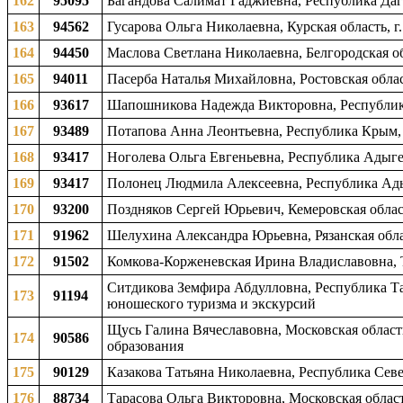
162
95095
Багандова Салимат Гаджиевна, Республика Даге
163
94562
Гусарова Ольга Николаевна, Курская область, 
164
94450
Маслова Светлана Николаевна, Белгородская об
165
94011
Пасерба Наталья Михайловна, Ростовская област
166
93617
Шапошникова Надежда Викторовна, Республика
167
93489
Потапова Анна Леонтьевна, Республика Крым, 
168
93417
Ноголева Ольга Евгеньевна, Республика Адыгея
169
93417
Полонец Людмила Алексеевна, Республика Адыг
170
93200
Поздняков Сергей Юрьевич, Кемеровская област
171
91962
Шелухина Александра Юрьевна, Рязанская облас
172
91502
Комкова-Корженевская Ирина Владиславовна, Тв
Ситдикова Земфира Абдулловна, Республика Та
173
91194
юношеского туризма и экскурсий
Щусь Галина Вячеславовна, Московская область
174
90586
образования
175
90129
Казакова Татьяна Николаевна, Республика Севе
176
88734
Тарасова Ольга Викторовна, Московская област