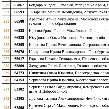
230
67867
Бондарь Андрей Юрьевич, Республика Крым, г.
231
66593
Титаренко Марина Леонидовна, Астраханская об
Арестова Ирина Михайловна, Московская област
232
66588
гуманитарного образования
233
66555
Краснопёрова Галина Михайловна, Ставропольс
234
66535
Юсуфшоева Ольга Ивановна, Ростовская область
235
66395
Копанева Ирина Вячеславовна, Свердловская о
236
66078
Найдёнкова Ирина Владимировна, Оренбургская 
237
65917
Горячева Наталья Геннадьевна, Пензенская обл
238
65869
Желудкова Ольга Ивановна, Рязанская область, 
239
64773
Никитина Ольга Юрьевна, Волгоградская област
240
64153
Черкасова Ирина Юрьевна, Московская область
Черняева Ольга Владимировна, Кемеровская обл
241
63382
им.А.П.Добробабиной
242
63305
Другова Татьяна Александровна, Челябинская о
Катичев Сергей Максимович, Вологодская облас
243
62898