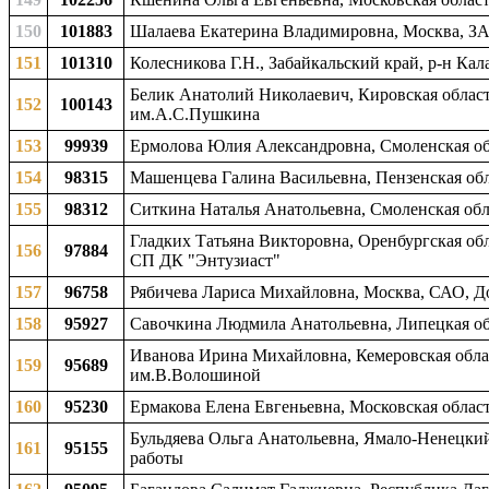
150
101883
Шалаева Екатерина Владимировна, Москва, З
151
101310
Колесникова Г.Н., Забайкальский край, р-н Кал
Белик Анатолий Николаевич, Кировская область
152
100143
им.А.С.Пушкина
153
99939
Ермолова Юлия Александровна, Смоленская обла
154
98315
Машенцева Галина Васильевна, Пензенская обл
155
98312
Ситкина Наталья Анатольевна, Смоленская обла
Гладких Татьяна Викторовна, Оренбургская обла
156
97884
СП ДК "Энтузиаст"
157
96758
Рябичева Лариса Михайловна, Москва, САО, Д
158
95927
Савочкина Людмила Анатольевна, Липецкая обл
Иванова Ирина Михайловна, Кемеровская облас
159
95689
им.В.Волошиной
160
95230
Ермакова Елена Евгеньевна, Московская област
Бульдяева Ольга Анатольевна, Ямало-Ненецкий
161
95155
работы