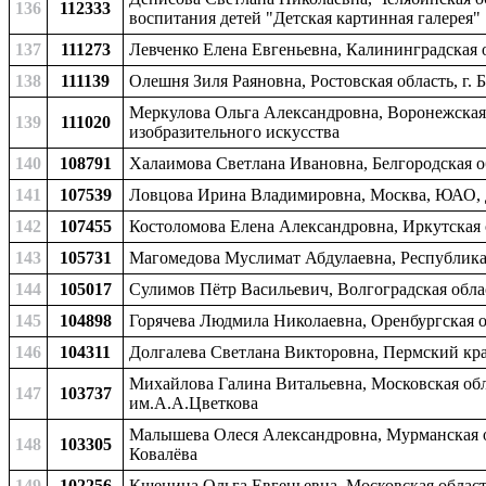
136
112333
воспитания детей "Детская картинная галерея"
137
111273
Левченко Елена Евгеньевна, Калининградская 
138
111139
Олешня Зиля Раяновна, Ростовская область, г. 
Меркулова Ольга Александровна, Воронежская 
139
111020
изобразительного искусства
140
108791
Халаимова Светлана Ивановна, Белгородская обл
141
107539
Ловцова Ирина Владимировна, Москва, ЮАО, 
142
107455
Костоломова Елена Александровна, Иркутская о
143
105731
Магомедова Муслимат Абдулаевна, Республика 
144
105017
Сулимов Пётр Васильевич, Волгоградская обла
145
104898
Горячева Людмила Николаевна, Оренбургская об
146
104311
Долгалева Светлана Викторовна, Пермский край
Михайлова Галина Витальевна, Московская обла
147
103737
им.А.А.Цветкова
Малышева Олеся Александровна, Мурманская об
148
103305
Ковалёва
149
102256
Кшенина Ольга Евгеньевна, Московская област