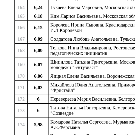
164
6,24
Тукаева Елена Марсовна, Московская об
165
6,18
Ким Лариса Васильевна, Московская обла
Королева Ирина Львовна, Краснодарский 
166
6,15
И.Л.Королевой
167
6,09
Солдатова Любовь Анатольевна, Тульска
Телкова Инна Владимировна, Ростовская 
168
6,09
педагогических инициатив
Шипилова Татьяна Григорьевна, Московс
169
6,07
молодёжи "Энтузиаст"
170
6,06
Яицкая Елена Васильевна, Воронежская 
Михайлова Юлия Анатольевна, Приморски
171
6,02
"Фристайл"
172
6
Переверзева Мария Васильевна, Белгород
Титова Наталья Григорьевна, Кемеровска
173
6
"Созвездие"
Комарова Наталья Сергеевна, Мурманская
174
5,98
А.Е.Ферсмана