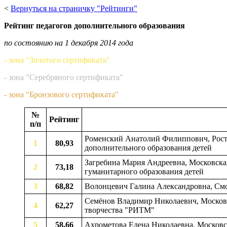
<
Вернуться на страничку "Рейтинги"
Рейтинг педагогов дополнительного образования
по состоянию на 1 декабря 2014 года
- зона "Золотого сертификата"
- зона "Серебряного сертификата"
- зона "Бронзового сертификата"
№
Рейтинг
п/п
Роменский Анатолий Филиппович, Росто
1
80,93
дополнительного образования детей
Загребина Мария Андреевна, Московская 
2
73,18
гуманитарного образования детей
3
68,82
Волонцевич Галина Александровна, Смоле
Семёнов Владимир Николаевич, Московск
4
62,27
творчества "РИТМ"
5
58,66
Ахрометова Елена Николаевна, Московска