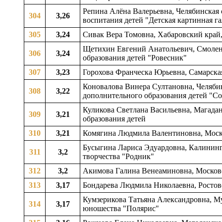
Репина Алёна Валерьевна, Челябинская 
304
3,26
воспитания детей "Детская картинная га
305
3,24
Сивак Вера Томовна, Хабаровский край,
Щетихин Евгений Анатольевич, Смоленск
306
3,24
образования детей "Ровесник"
307
3,23
Горохова Франческа Юрьевна, Самарская 
Коновалова Винера Султановна, Челябин
308
3,22
дополнительного образования детей "С
Куликова Светлана Васильевна, Магадан
309
3,21
образования детей
310
3,21
Комягина Людмила Валентиновна, Москов
Бусыгина Лариса Эдуардовна, Калинингр
311
3,2
творчества "Родник"
312
3,2
Акимова Галина Венеаминовна, Московск
313
3,17
Бондарева Людмила Николаевна, Ростовск
Кумзерикова Татьяна Александровна, Мур
314
3,17
юношества "Полярис"