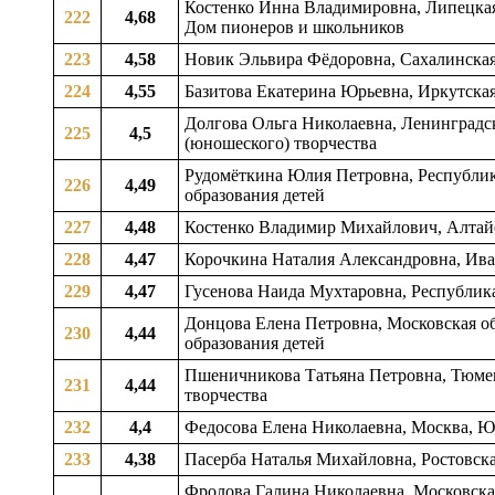
Костенко Инна Владимировна, Липецкая о
222
4,68
Дом пионеров и школьников
223
4,58
Новик Эльвира Фёдоровна, Сахалинская о
224
4,55
Базитова Екатерина Юрьевна, Иркутская 
Долгова Ольга Николаевна, Ленинградска
225
4,5
(юношеского) творчества
Рудомёткина Юлия Петровна, Республика
226
4,49
образования детей
227
4,48
Костенко Владимир Михайлович, Алтайс
228
4,47
Корочкина Наталия Александровна, Иван
229
4,47
Гусенова Наида Мухтаровна, Республика
Донцова Елена Петровна, Московская об
230
4,44
образования детей
Пшеничникова Татьяна Петровна, Тюменс
231
4,44
творчества
232
4,4
Федосова Елена Николаевна, Москва, 
233
4,38
Пасерба Наталья Михайловна, Ростовская
Фролова Галина Николаевна, Московская