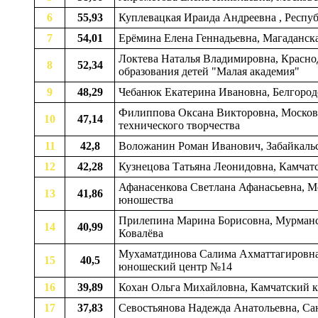
6
55,93
Куплевацкая Ираида Андреевна , Республ
7
54,01
Ерёмина Елена Геннадьевна, Магаданска
Локтева Наталья Владимировна, Краснод
8
52,34
образования детей "Малая академия"
9
48,29
Чебанюк Екатерина Ивановна, Белгородс
Филиппова Оксана Викторовна, Московск
10
47,14
технического творчества
11
42,8
Воложанин Роман Иванович, Забайкальс
12
42,28
Кузнецова Татьяна Леонидовна, Камчат
Афанасенкова Светлана Афанасьевна, Мос
13
41,86
юношества
Прилепина Марина Борисовна, Мурманска
14
40,99
Ковалёва
Мухаматдинова Салима Ахматтагировна,
15
40,5
юношеский центр №14
16
39,89
Кохан Ольга Михайловна, Камчатский кр
17
37,83
Севостьянова Надежда Анатольевна, Са