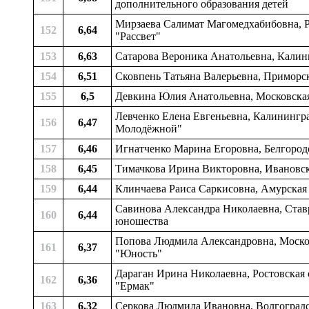
дополнительного образования детей
Мирзаева Салимат Магомедхабибовна, Ре
152
6,64
"Рассвет"
153
6,63
Сатарова Вероника Анатольевна, Калини
154
6,51
Сковпень Татьяна Валерьевна, Приморск
155
6,5
Девкина Юлия Анатольевна, Московска
Левченко Елена Евгеньевна, Калинингра
156
6,47
Молодёжной"
157
6,46
Игнатченко Марина Егоровна, Белгородск
158
6,45
Тимачкова Ирина Викторовна, Ивановска
159
6,44
Клинчаева Раиса Саркисовна, Амурская о
Савинова Александра Николаевна, Ставро
160
6,44
юношества
Попова Людмила Александровна, Московс
161
6,37
"Юность"
Дараган Ирина Николаевна, Ростовская о
162
6,36
"Ермак"
163
6,32
Серкова Людмила Ивановна, Волгоградск