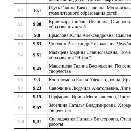
Щусь Галина Вячеславовна, Московская о
90
10,1
гуманитарного образования детей
Кривокора Любовь Ивановна, Ставрополь
91
9,88
образования детей
92
9,8
Ермолова Юлия Александровна, Смоленск
93
9,63
Чикулин Александр Николаевич, Челябин
Мальцева Марина Станиславовна, Тюменс
94
9,61
образования "Этнос"
Машенцева Галина Васильевна, Пензенс
95
9,45
творчества
96
9,3
Костоломова Елена Александровна, Иркут
97
9,23
Савочкина Людмила Анатольевна, Липецк
98
9,15
Гирфанова Ирина Менивалиевна, Примор
Забелина Наталья Владимировна, Хабаро
99
9,07
творчества
Сверидченко Наталья Викторовна, Ставр
100
9,01
работы