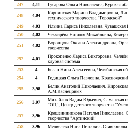
247
4,11
Гусарова Ольга Николаевна, Курская обл
Карпинская Марина Владимировна, Липец
248
4,04
технического творчества "Городской"
249
4,03
Ильина Лариса Николаевна, Чувашская Р
250
4,02
Чекмарёва Наталья Михайловна, Кемеро
Воронцова Оксана Александровна, Орловс
251
4,02
творчества
Прокопенко Лариса Викторовна, Челябин
252
4,01
клубная система
253
4
Белан Нина Алексеевна, Челябинская об
254
4
Годицкая Ольга Павловна, Красноярский
Белик Анатолий Николаевич, Кировская 
255
3,98
А.М.Васнецовых
Михайлов Вадим Юрьевич, Самарская об
256
3,97
"ОЦ", Центр детского творчества "Умел
Крашенинникова Наталья Николаевна, Св
257
3,96
творчества "Артинский"
258
3,96
Медведева Нина Петровна, Ставропольск