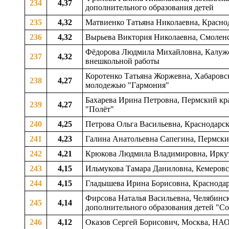
234
4,37
дополнительного образования детей
235
4,32
Матвиенко Татьяна Николаевна, Краснод
236
4,32
Вырьева Виктория Николаевна, Смоленска
Фёдорова Людмила Михайловна, Калужск
237
4,32
внешкольной работы
Коротенко Татьяна Жоржевна, Хабаровски
238
4,27
молодежью "Гармония"
Бахарева Ирина Петровна, Пермский кра
239
4,27
"Полёт"
240
4,25
Петрова Ольга Васильевна, Краснодарск
241
4,23
Галина Анатольевна Сапегина, Пермский 
242
4,21
Крюкова Людмила Владимировна, Иркутск
243
4,15
Ильмукова Тамара Даниловна, Кемеровск
244
4,15
Гладышева Ирина Борисовна, Краснодар
Фирсова Наталья Васильевна, Челябинск
245
4,14
дополнительного образования детей "С
246
4,12
Оказов Сергей Борисович, Москва, НАО