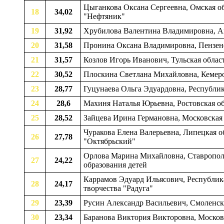
Цыганкова Оксана Сергеевна, Омская обл
18
34,02
"Нефтяник"
19
31,92
Хрубилова Валентина Владимировна, Аму
20
31,58
Пронина Оксана Владимировна, Пензенск
21
31,57
Козлов Игорь Иванович, Тульская область
22
30,52
Плоскина Светлана Михайловна, Кемеров
23
28,77
Гуцунаева Ольга Эдуардовна, Республика
24
28,6
Махиня Наталья Юрьевна, Ростовская обл
25
28,52
Зайцева Ирина Германовна, Московская о
Чуракова Елена Валерьевна, Липецкая об
26
27,78
"Октябрьский"
Орлова Марина Михайловна, Ставрополь
27
24,22
образования детей
Каррамов Эдуард Ильясович, Республика
28
24,17
творчества "Радуга"
29
23,39
Русин Александр Васильевич, Смоленская
30
23,34
Баранова Виктория Викторовна, Московск