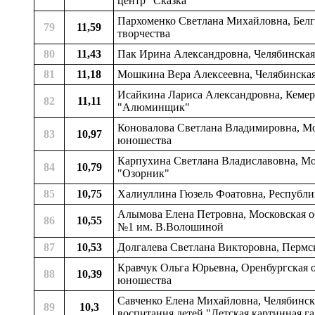
центр "Сказка"
Пархоменко Светлана Михайловна, Белгор
79
11,59
творчества
80
11,43
Пак Ирина Александровна, Челябинская 
81
11,18
Мошкина Вера Алексеевна, Челябинская о
Исайкина Лариса Александровна, Кемеро
82
11,11
"Алюминщик"
Коновалова Светлана Владимировна, Моск
83
10,97
юношества
Карпухина Светлана Владиславовна, Мос
84
10,79
"Озорник"
85
10,75
Халиуллина Гюзель Фоатовна, Республик
Алымова Елена Петровна, Московская об
86
10,55
№1 им. В.Волошиной
87
10,53
Долгалева Светлана Викторовна, Пермск
Кравчук Ольга Юрьевна, Оренбургская об
88
10,39
юношества
Савченко Елена Михайловна, Челябинска
89
10,3
воспитания детей "Детская картинная га