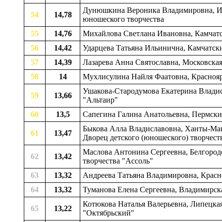
Дунюшкина Вероника Владимировна, Иван
54
14,78
юношеского творчества
55
14,76
Михайлова Светлана Ивановна, Камчатск
56
14,42
Ударцева Татьяна Ильинична, Камчатски
57
14,39
Лазарева Анна Святославна, Московская
58
14
Мухлисулина Найля Фаатовна, Красноярс
Ушакова-Стародумова Екатерина Владис
59
13,66
"Альтаир"
60
13,5
Сапегина Галина Анатольевна, Пермский 
Быкова Алла Владиславовна, Ханты-Манс
61
13,47
Дворец детского (юношеского) творчест
Маслова Антонина Сергеевна, Белгородс
62
13,42
творчества "Ассоль"
63
13,32
Андреева Татьяна Владимировна, Красноя
64
13,32
Туманова Елена Сергеевна, Владимирская
Котюкова Наталья Валерьевна, Липецкая 
65
13,22
"Октябрьский"