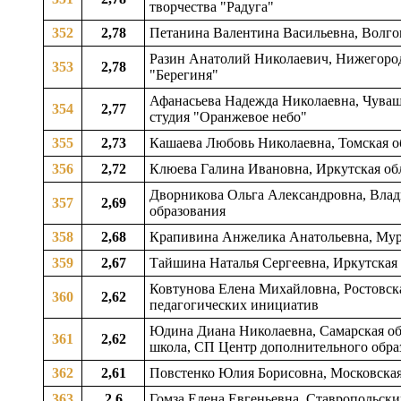
творчества "Радуга"
352
2,78
Петанина Валентина Васильевна, Волго
Разин Анатолий Николаевич, Нижегородс
353
2,78
"Берегиня"
Афанасьева Надежда Николаевна, Чувашс
354
2,77
студия "Оранжевое небо"
355
2,73
Кашаева Любовь Николаевна, Томская обл
356
2,72
Клюева Галина Ивановна, Иркутская обла
Дворникова Ольга Александровна, Влади
357
2,69
образования
358
2,68
Крапивина Анжелика Анатольевна, Мурм
359
2,67
Тайшина Наталья Сергеевна, Иркутская о
Ковтунова Елена Михайловна, Ростовска
360
2,62
педагогических инициатив
Юдина Диана Николаевна, Самарская обл
361
2,62
школа, СП Центр дополнительного образ
362
2,61
Повстенко Юлия Борисовна, Московская 
363
2,6
Гомза Елена Евгеньевна, Ставропольский