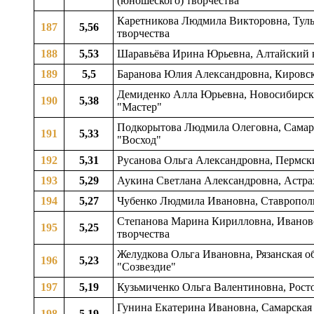
(юношеского) творчества
Каретникова Людмила Викторовна, Тульск
187
5,56
творчества
188
5,53
Шаравьёва Ирина Юрьевна, Алтайский кр
189
5,5
Баранова Юлия Александровна, Кировск
Демиденко Алла Юрьевна, Новосибирская
190
5,38
"Мастер"
Подкорытова Людмила Олеговна, Самарска
191
5,33
"Восход"
192
5,31
Русанова Ольга Александровна, Пермски
193
5,29
Аукина Светлана Александровна, Астрах
194
5,27
Чубенко Людмила Ивановна, Ставропольс
Степанова Марина Кирилловна, Ивановск
195
5,25
творчества
Желудкова Ольга Ивановна, Рязанская об
196
5,23
"Созвездие"
197
5,19
Кузьмиченко Ольга Валентиновна, Ростов
Гунина Екатерина Ивановна, Самарская 
198
5,19