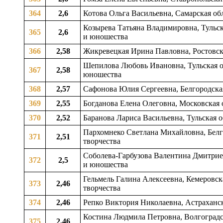
364
2,6
Котова Ольга Васильевна, Самарская обл
Козырева Татьяна Владимировна, Тульска
365
2,6
и юношества
366
2,58
Жикревецкая Ирина Павловна, Ростовская
Шепилова Любовь Ивановна, Тульская об
367
2,58
юношества
368
2,57
Сафонова Юлия Сергеевна, Белгородская 
369
2,55
Богданова Елена Олеговна, Московская о
370
2,52
Баранова Лариса Васильевна, Тульская об
Пархомнеко Светлана Михайловна, Белгор
371
2,51
творчества
Соболева-Гарбузова Валентина Дмитриев
372
2,5
и юношества
Гельмель Галина Алексеевна, Кемеровска
373
2,46
творчества
374
2,46
Репко Виктория Николаевна, Астраханск
Костина Людмила Петровна, Волгоградск
375
2,46