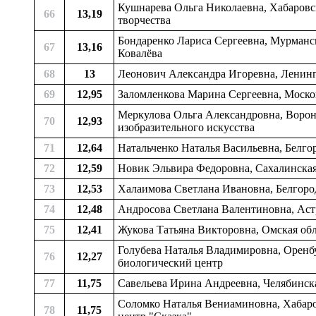
Кушнарева Ольга Николаевна, Хабаровск
66
13,19
творчества
Бондаренко Лариса Сергеевна, Мурманск
67
13,16
Ковалёва
68
13
Леонович Александра Игоревна, Ленингр
69
12,95
Заломленкова Марина Сергеевна, Москов
Меркулова Ольга Александровна, Вороне
70
12,93
изобразительного искусства
71
12,64
Натальченко Наталья Васильевна, Белгор
72
12,59
Новик Эльвира Федоровна, Сахалинская о
73
12,53
Халаимова Светлана Ивановна, Белгородс
74
12,48
Андросова Светлана Валентиновна, Астр
75
12,41
Жукова Татьяна Викторовна, Омская обл
Голубева Наталья Владимировна, Оренбур
76
12,27
биологический центр
77
11,75
Савельева Ирина Андреевна, Челябинская
Соломко Наталья Вениаминовна, Хабаро
78
11,75