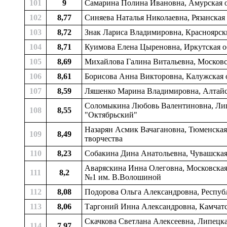
101
9
Самарина Полина Ивановна, Амурская об
102
8,77
Синяева Наталья Николаевна, Рязанская
103
8,72
Знак Лариса Владимировна, Красноярский
104
8,71
Куимова Елена Цыреновна, Иркутская об
105
8,69
Михайлова Галина Витальевна, Московск
106
8,61
Борисова Анна Викторовна, Калужская о
107
8,59
Ляшенко Марина Владимировна, Алтайск
Соломыкина Любовь Валентиновна, Липец
108
8,55
"Октябрьский"
Назарян Асмик Вачагановна, Тюменская 
109
8,49
творчества
110
8,23
Собакина Дина Анатольевна, Чувашская 
Аваряскина Инна Олеговна, Московская 
111
8,2
№1 им. В.Волошиной
112
8,08
Подорова Ольга Александровна, Республ
113
8,06
Таргоний Инна Александровна, Камчатск
Скачкова Светлана Алексеевна, Липецкая
114
7,97