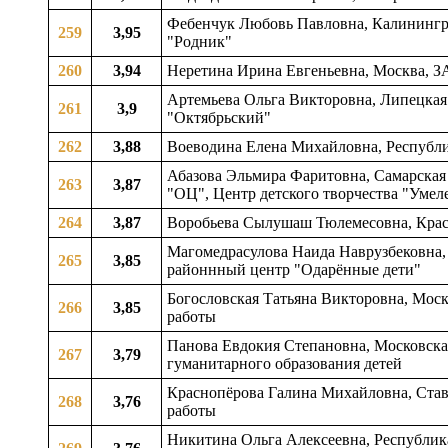
Фебенчук Любовь Павловна, Калининград
259
3,95
"Родник"
260
3,94
Неретина Ирина Евгеньевна, Москва, З
Артемьева Ольга Викторовна, Липецкая о
261
3,9
"Октябрьский"
262
3,88
Воеводина Елена Михайловна, Республик
Абазова Эльмира Фаритовна, Самарская 
263
3,87
"ОЦ", Центр детского творчества "Умел
264
3,87
Воробьева Сылушаш Тюлемесовна, Красно
Магомедрасулова Наида Наврузбековна, 
265
3,85
районнный центр "Одарённые дети"
Богословская Татьяна Викторовна, Моско
266
3,85
работы
Панова Евдокия Степановна, Московская 
267
3,79
гуманитарного образования детей
Краснопёрова Галина Михайловна, Ставр
268
3,76
работы
Никитина Ольга Алексеевна, Республика