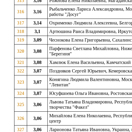
315
3,16
Рожнова Елена Николаевна, Магаданская 
Рыбальченко Лариса Александровна, Мос
316
3,16
работы "Досуг"
317
3,14
Охрименко Людмила Алексеевна, Белгород
318
3,1
Артюшина Раиса Владимировна, Иркутска
319
3,09
Чеснокова Елена Григорьевна, Сахалинс
Парфенова Светлана Михайловна, Нижего
320
3,08
"Берегиня"
321
3,08
Хамлюк Елена Васильевна, Камчатский к
322
3,07
Поздняков Сергей Юрьевич, Кемеровская
Конягина Людмила Валентиновна, Моско
323
3,07
"Левитан"
324
3,07
Юсуфшоева Ольга Ивановна, Ростовская о
Львова Татьяна Владимировна, Республи
325
3,06
творчества "Факел"
Михайлова Елена Николаевна, Республи
326
3,06
центр
327
3,06
Ларионова Татьяна Ивановна, Украина, 