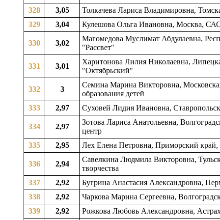
328
3,05
Толкачева Лариса Владимировна, Томская
329
3,04
Кулешова Ольга Ивановна, Москва, СА
Магомедова Муслимат Абдулаевна, Респу
330
3,02
"Рассвет"
Харитонова Лилия Николаевна, Липецкая
331
3,01
"Октябрьский"
Семина Марина Викторовна, Московская
332
3
образования детей
333
2,97
Суховей Лидия Ивановна, Ставропольски
Зотова Лариса Анатольевна, Волгоградск
334
2,97
центр
335
2,95
Лех Елена Петровна, Приморский край, г
Савелкина Людмила Викторовна, Тульская
336
2,94
творчества
337
2,92
Бугрина Анастасия Александровна, Перм
338
2,92
Чаркова Марина Сергеевна, Волгоградска
339
2,92
Рожкова Любовь Александровна, Астрахан