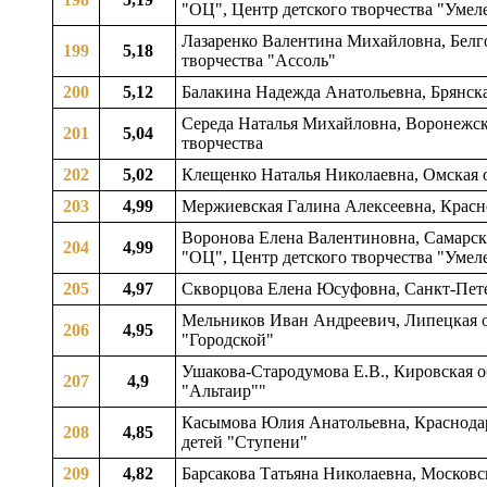
"ОЦ", Центр детского творчества "Умел
Лазаренко Валентина Михайловна, Белго
199
5,18
творчества "Ассоль"
200
5,12
Балакина Надежда Анатольевна, Брянска
Середа Наталья Михайловна, Воронежска
201
5,04
творчества
202
5,02
Клещенко Наталья Николаевна, Омская о
203
4,99
Мержиевская Галина Алексеевна, Красно
Воронова Елена Валентиновна, Самарск
204
4,99
"ОЦ", Центр детского творчества "Умел
205
4,97
Скворцова Елена Юсуфовна, Санкт-Пете
Мельников Иван Андреевич, Липецкая об
206
4,95
"Городской"
Ушакова-Стародумова Е.В., Кировская о
207
4,9
"Альтаир""
Касымова Юлия Анатольевна, Краснодарс
208
4,85
детей "Ступени"
209
4,82
Барсакова Татьяна Николаевна, Московск