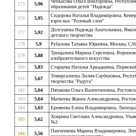
Чепкасова Ольга Викторовна, Республик
175
5,96
образования детей "Надежда"
Сидорова Наталья Владимировна, Кемеров
176
5,95
взрослых "Розовый слон"
Долгушева Надежда Анатольевна, Ямало
177
5,92
детского творчества
178
5,9
Рубалова Татьяна Юрьевна, Москва, СА
Трещалина Марина Сергеевна, Воронежск
179
5,88
изобразительного искусства
180
5,83
Старцева Наталья Аркадьевна, Пермский 
Темиргалиева Лилия Саубеновна, Респуб
181
5,67
творчества "Радуга"
182
5,64
Пятакова Ольга Валентиновна, Ростовска
183
5,64
Матвеева Жанна Александровна, Ростовск
184
5,63
Еремеева Елена Владимировна, Липецкая
Ховрина Светлана Александровна, Ульяно
185
5,62
№2
Панченкова Марина Владимировна, Ленин
186
5,56