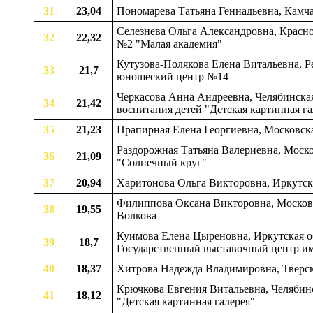
31
23,04
Пономарева Татьяна Геннадьевна, Камча
Селезнева Ольга Александровна, Красно
32
22,32
№2 "Малая академия"
Кутузова-Полякова Елена Витальевна, Р
33
21,7
юношеский центр №14
Черкасова Анна Андреевна, Челябинская
34
21,42
воспитания детей "Детская картинная га
35
21,23
Прапирная Елена Георгиевна, Московска
Раздорожная Татьяна Валериевна, Моск
36
21,09
"Солнечный круг"
37
20,94
Харитонова Ольга Викторовна, Иркутская
Филиппова Оксана Викторовна, Московск
38
19,55
Волкова
Куимова Елена Цыреновна, Иркутская о
39
18,7
Государственный выставочный центр им
40
18,37
Хитрова Надежда Владимировна, Тверская
Крючкова Евгения Витальевна, Челябинск
41
18,12
"Детская картинная галерея"