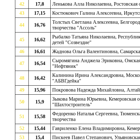
42
17,8
Ленькова Алла Николаевна, Ростовская об
43
17,15
Костюкович Галина Алексеевна, Иркутска
Толстых Светлана Алексеевна, Белгородс
44
16,76
творчества "Ассоль"
Рыбалко Татьяна Николаевна, Республик
45
16,62
детей "Созвездие"
46
16,61
Жаднова Ольга Валентиновна, Самарская 
Сыромягина Анджела Эриковна, Омская о
47
16,54
"Нефтяник"
Калинина Ирина Александровна, Московс
48
16,42
"АБВГдейка"
49
15,96
Покровова Надежда Михайловна, Алтайс
Зыкова Марина Юрьевна, Кемеровская об
50
15,9
"Шахтостроитель"
Федоренко Наталья Сергеевна, Тюменска
51
15,58
творчества
52
15,44
Гавриленко Елена Владимировна, Кемеро
53
15,4
Пискеев Павел Степанович, Ульяновская 