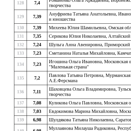
Романенко Ольга Аркадьевна, Воронежск
128
7,4
творчества
Ануфриева Татьяна Анатольевна, Ивановс
129
7,39
и юношества
130
7,39
Михеева Юлия Шамильевна, Омская обла
131
7,35
Серикова Юлия Николаевна, Алтайский к
132
7,24
Шульга Анна Авенировна, Приморский к
133
7,23
Сметанина Наталья Михайловна, Камчатс
Игошина Ольга Ивановна, Московская о
134
7,23
"Маленькая страна"
Павлова Татьяна Петровна, Мурманская о
135
7,2
А.Е.Ферсмана
Шаховцева Ольга Владимировна, Тульска
136
7,11
творчества
137
7,08
Куликова Ольга Павловна, Московская об
138
7,03
Евдокимова Марина Михайловна, Москв
139
6,98
Шулдякова Татьяна Николаевна, Саратовс
Муллаянова Милауша Радиковна, Республ
140
6,98