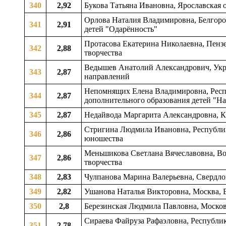
340
2,92
Букова Татьяна Ивановна, Ярославская об
Орлова Наталия Владимировна, Белгород
341
2,91
детей "Одарённость"
Протасова Екатерина Николаевна, Пензе
342
2,88
творчества
Ведышев Анатолий Александрович, Укра
343
2,87
направлений
Непомнящих Елена Владимировна, Респу
344
2,87
дополнительного образования детей "Н
345
2,87
Недайвода Маргарита Александровна, Ка
Стригина Людмила Ивановна, Республика
346
2,86
юношества
Меньшикова Светлана Вячеславовна, Вор
347
2,86
творчества
348
2,83
Чулпанова Марина Валерьевна, Свердлов
349
2,82
Ушанова Наталья Викторовна, Москва, В
350
2,8
Березинская Людмила Павловна, Московс
Сираева Файруза Рафаэловна, Республик
351
2,78