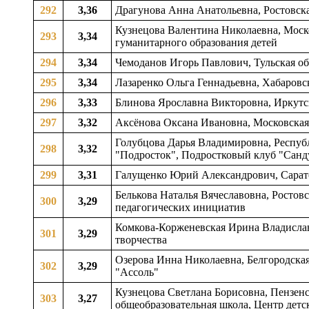
292
3,36
Драгунова Анна Анатольевна, Ростовская
Кузнецова Валентина Николаевна, Москов
293
3,34
гуманитарного образования детей
294
3,34
Чемоданов Игорь Павлович, Тульская об
295
3,34
Лазаренко Ольга Геннадьевна, Хабаровск
296
3,33
Блинова Ярославна Викторовна, Иркутска
297
3,32
Аксёнова Оксана Ивановна, Московская 
Голубцова Дарья Владимировна, Республ
298
3,32
"Подросток", Подростковый клуб "Санд
299
3,31
Галущенко Юрий Александрович, Саратов
Белькова Наталья Вячеславовна, Ростовс
300
3,29
педагогических инициатив
Комкова-Корженевская Ирина Владиславов
301
3,29
творчества
Озерова Инна Николаевна, Белгородская 
302
3,29
"Ассоль"
Кузнецова Светлана Борисовна, Пензенс
303
3,27
общеобразовательная школа, Центр детс