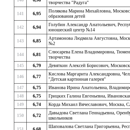
творчества "Радуга"
Полякова Марина Михайловна, Московск
141
6,95
образования детей
Голубин Александр Анатольевич, Респуб
142
6,94
юношеский центр №14
Артамонова Людмила Августовна, Москов
143
6,85
№2
Слюсарева Елена Владимировна, Тюменск
144
6,81
творчества
145
6,79
Девяткин Алексей Борисович, Московска
Кислова Маргарита Александровна, Челя
146
6,77
"Детская картинная галерея"
147
6,75
Иванова Ирина Анатольевна, Владимирс
148
6,75
Грицких Галина Евгеньевна, Ивановская 
149
6,74
Корда Михаил Вячеславович, Москва, 
Давыдова Светлана Геннадьевна, Оренбу
150
6,72
школьников
Шаповалова Светлана Григорьевна, Респ
151
6,68