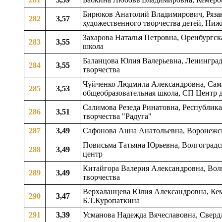
Бирюков Анатолий Владимирович, Рязан
282
3,57
художественного творчества детей, Ни
Захарова Наталья Петровна, Оренбургска
283
3,55
школа
Баланцова Юлия Валерьевна, Ленинградск
284
3,55
творчества
Чуйченко Людмила Александровна, Самар
285
3,53
общеобразовательная школа, СП Центр д
Салимова Резеда Ринатовна, Республика
286
3,51
творчества "Радуга"
287
3,49
Сафонова Анна Анатольевна, Воронежска
Повисьма Татьяна Юрьевна, Волгоградск
288
3,49
центр
Китайгора Валерия Александровна, Волго
289
3,49
творчества
Верхаланцева Юлия Александровна, Кеме
290
3,47
Б.Т.Куропаткина
291
3,39
Усманова Надежда Вячеславовна, Свердло