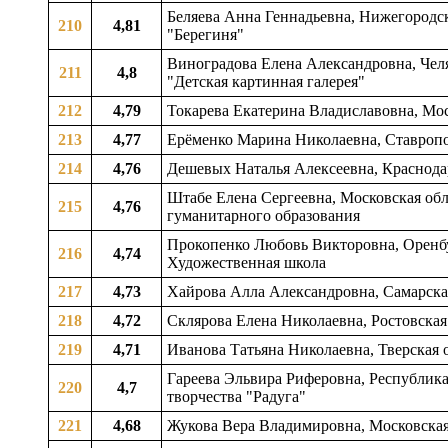
Беляева Анна Геннадьевна, Нижегородска
210
4,81
"Берегиня"
Виноградова Елена Александровна, Челя
211
4,8
"Детская картинная галерея"
212
4,79
Токарева Екатерина Владиславовна, Мо
213
4,77
Ерёменко Марина Николаевна, Ставропол
214
4,76
Дешевых Наталья Алексеевна, Краснода
Штабе Елена Сергеевна, Московская обла
215
4,76
гуманитарного образования
Прокопенко Любовь Викторовна, Оренбур
216
4,74
Художественная школа
217
4,73
Хайрова Алла Александровна, Самарская
218
4,72
Склярова Елена Николаевна, Ростовская о
219
4,71
Иванова Татьяна Николаевна, Тверская о
Гареева Эльвира Риферовна, Республика
220
4,7
творчества "Радуга"
221
4,68
Жукова Вера Владимировна, Московская 