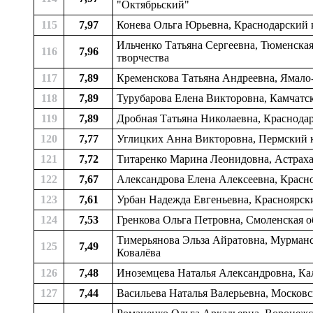
"Октябрьский"
115
7,97
Конева Ольга Юрьевна, Краснодарский к
Ильченко Татьяна Сергеевна, Тюменская
116
7,96
творчества
117
7,89
Кременскова Татьяна Андреевна, Ямало-
118
7,89
Турубарова Елена Викторовна, Камчатск
119
7,89
Дробная Татьяна Николаевна, Краснодар
120
7,77
Углицких Анна Викторовна, Пермский кр
121
7,72
Титаренко Марина Леонидовна, Астрахан
122
7,67
Александрова Елена Алексеевна, Красно
123
7,61
Урбан Надежда Евгеньевна, Красноярский
124
7,53
Гренкова Ольга Петровна, Смоленская об
Тимерьянова Эльза Айратовна, Мурманск
125
7,49
Ковалёва
126
7,48
Иноземцева Наталья Александровна, Кал
127
7,44
Васильева Наталья Валерьевна, Московск