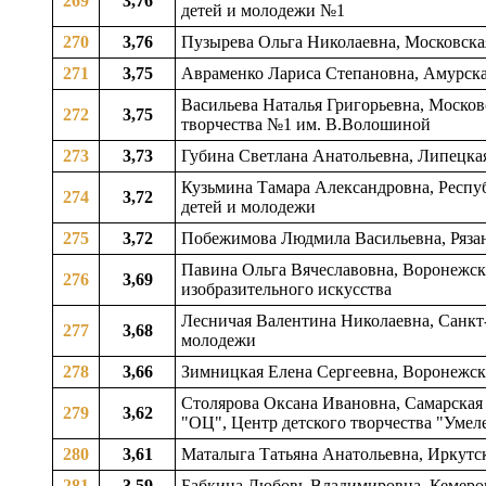
269
3,76
детей и молодежи №1
270
3,76
Пузырева Ольга Николаевна, Московская 
271
3,75
Авраменко Лариса Степановна, Амурская
Васильева Наталья Григорьевна, Москов
272
3,75
творчества №1 им. В.Волошиной
273
3,73
Губина Светлана Анатольевна, Липецкая 
Кузьмина Тамара Александровна, Респуб
274
3,72
детей и молодежи
275
3,72
Побежимова Людмила Васильевна, Рязанс
Павина Ольга Вячеславовна, Воронежска
276
3,69
изобразительного искусства
Лесничая Валентина Николаевна, Санкт-
277
3,68
молодежи
278
3,66
Зимницкая Елена Сергеевна, Воронежска
Столярова Оксана Ивановна, Самарская 
279
3,62
"ОЦ", Центр детского творчества "Умел
280
3,61
Маталыга Татьяна Анатольевна, Иркутска
281
3,59
Бабкина Любовь Владимировна, Кемеровс