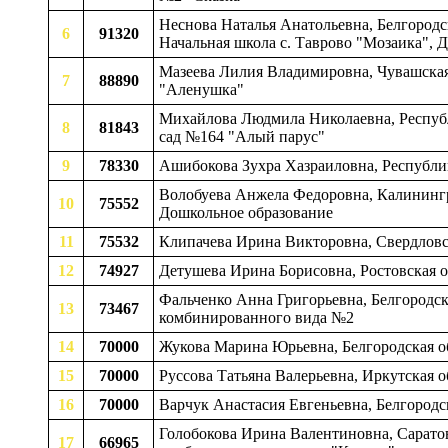
Неснова Наталья Анатольевна, Белгородск
6
91320
Начальная школа с. Таврово "Мозаика", Д
Мазеева Лилия Владимировна, Чувашская Р
7
88890
"Аленушка"
Михайлова Людмила Николаевна, Республ
8
81843
сад №164 "Алый парус"
9
78330
Ашибокова Зухра Хазраиловна, Республи
Волобуева Анжела Федоровна, Калинингр
10
75552
Дошкольное образование
11
75532
Клипачева Ирина Викторовна, Свердловск
12
74927
Детушева Ирина Борисовна, Ростовская об
Фальченко Анна Григорьевна, Белгородска
13
73467
комбинированного вида №2
14
70000
Жукова Марина Юрьевна, Белгородская о
15
70000
Руссова Татьяна Валерьевна, Иркутская о
16
70000
Варчук Анастасия Евгеньевна, Белгородс
Голобокова Ирина Валентиновна, Саратов
17
66965