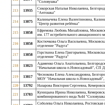
"Соловушка"
Сикорская Наталья Николаевна, Белгород
213
13935
"Антошка"
Калинычева Елена Валентиновна, Калинин
214
13875
"Центр развития ребёнка"
Ефремова Любовь Михайловна, Московска
215
13858
им. 177 истребительного авиационного м
Костючкова Ольга Васильевна, Московска
216
13858
отделение "Радуга"
Горсткина Елена Григорьевна, Московска
217
13858
отделение "Радуга"
Адаменко Ольга Анатольевна, Белгородск
218
13823
"Начальная школа п.Новосадовый", СП Д
Чеснокова Елена Александровна, Белгород
219
13817
МОУ "Начальная школа п.Новосадовый",
220
13792
Назарова Виктория Сергеевна, Кемеровск
Куницына Ирина Николаевна, Кемеровска
221
13783
комбинированного вида №44 "Соловушк
Соболева Ольга Николаевна, Ростовская 