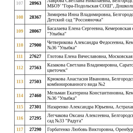
Лаврова Светлана Николаевна, Белгородска
107
28963
МБОУ "Гора-Подольская СОШ", Дошколь
Зимирева Инна Владимировна, Белгородск
108
28367
Детский сад "Россияночка"
Басалаева Елена Сергеевна, Кемеровская 
109
28067
"Улыбка"
Четверикова Александра Федосеевна, Кеме
110
27900
№36 "Улыбка"
111
27627
Глотова Елена Вячеславовна, Московская
Казакова Светлана Владимировна, Саратов
112
27563
цветочек"
Крюкова Анастасия Ивановна, Белгородска
113
27503
комбинированного вида №2
Мельман Екатерина Константиновна, Кеме
114
27460
№36 "Улыбка"
115
27301
Назаренко Александра Юрьевна, Астрахан
Легчакова Оксана Алексеевна, Белгородс
116
27295
сад №33 "Радуга"
117
27290
Горбатенко Любовь Викторовна, Оренбур