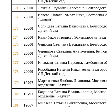
СП Детский сад
171
20000
Лахина Людмила Сергеевна, Белгородска
Исаева Кямале Гумбат кызы, Ростовская о
172
20000
"Сказка"
Солнцева Татьяна Валериевна, Белгород
173
20000
Детский сад
174
20000
Казанбекова Гюлисер Эскендаровна, Белг
175
20000
Ченцова Светлана Васильевна, Белгородс
Черникова Светлана Анатольевна, Белго
176
20000
Детский сад
177
20000
Клевжиц Татьяна Перовна, Тамбовская об
Коробкина Наталья Николаевна, Белгород
178
20000
СП Детский сад
Мартыненко Любовь Ивановна, Московска
179
19797
отделение "Радуга"
Баданова Татьяна Владимировна, Московс
180
19797
отделение "Радуга"
Миляева Татьяна Викторовна, Московская
181
19667