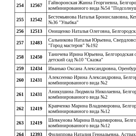
Гайворонская Жанна Георгиевна, Белгоро
254
12567
комбинированного вида №54 "Подсолну
Бестемьянова Наталья Брониславовна, Кем
255
12542
№36 "Улыбка"
256
12513
Онищенко Наталья Олеговна, Белгородска
Сальникова Наталья Юрьевна, Свердловск
257
12483
"Город мастеров" №192
Таничева Ирина Юрьевна, Белгородская об
258
12450
детский сад №10 "Сказка"
259
12434
Иванько Оксана Александровна, Оренбур
Алексеенко Ирина Александровна, Белгоро
260
12431
комбинированного вида №2
Аникушина Людмила Николаевна, Белгород
261
12431
комбинированного вида №2
Кравченко Марина Владимировна, Белгоро
262
12419
комбинированного вида №12
Шевкунова Марина Владимировна, Белгоро
263
12419
комбинированного вида №12
264
12393
Филиппова Наталия Геннадьевна, Астраха