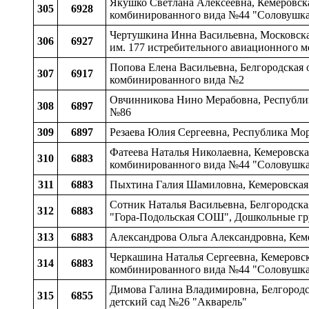
Якушко Светлана Алексеевна, Кемеровска
305
6928
комбинированного вида №44 "Соловушк
Чертушкина Инна Васильевна, Московска
306
6927
им. 177 истребительного авиационного м
Попова Елена Васильевна, Белгородская о
307
6917
комбинированного вида №2
Овчинникова Нино Мерабовна, Республик
308
6897
№86
309
6897
Резаева Юлия Сергеевна, Республика Мо
Фатеева Наталья Николаевна, Кемеровска
310
6883
комбинированного вида №44 "Соловушк
311
6883
Пыхтина Галия Шамиловна, Кемеровская
Сотник Наталья Васильевна, Белгородская
312
6883
"Гора-Подольская СОШ", Дошкольные г
313
6883
Александрова Ольга Александровна, Кем
Черкашина Наталья Сергеевна, Кемеровск
314
6883
комбинированного вида №44 "Соловушк
Димова Галина Владимировна, Белгородск
315
6855
детский сад №26 "Акварель"