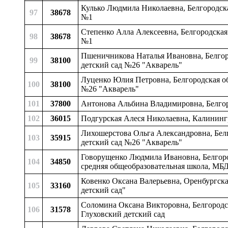
Кулько Людмила Николаевна, Белгородска
97
38678
№1
Степенко Алла Алексеевна, Белгородская
98
38678
№1
Пшеничникова Наталья Ивановна, Белгоро
99
38100
детский сад №26 "Акварель"
Луценко Юлия Петровна, Белгородская об
100
38100
№26 "Акварель"
101
37800
Антонова Альбина Владимировна, Белгор
102
36015
Подгурская Алеся Николаевна, Калинингр
Лихошерстова Ольга Александровна, Белг
103
35915
детский сад №26 "Акварель"
Говорущенко Людмила Ивановна, Белгоро
104
34850
средняя общеобразовательная школа, МБ
Ковенко Оксана Валерьевна, Оренбургска
105
33160
детский сад"
Соломина Оксана Викторовна, Белгородска
106
31578
Глуховский детский сад