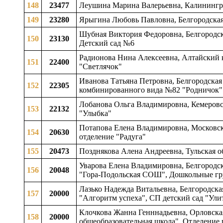
148
23477
Леушина Марина Валерьевна, Калинингра
149
23280
Ярыгина Любовь Павловна, Белгородская 
Шубная Виктория Федоровна, Белгородска
150
23130
Детский сад №6
Радионова Нина Алексеевна, Алтайский к
151
22400
"Светлячок"
Иванова Татьяна Петровна, Белгородская 
152
22305
комбинированного вида №82 "Родничок"
Лобанова Ольга Владимировна, Кемеровск
153
22132
"Улыбка"
Потапова Елена Владимировна, Московск
154
20630
отделение "Радуга"
155
20473
Позднякова Алена Андреевна, Тульская о
Уварова Елена Владимировна, Белгородска
156
20048
"Гора-Подольская СОШ", Дошкольные г
Лазько Надежда Витальевна, Белгородска
157
20000
"Алгоритм успеха", СП детский сад "Ули
Клочкова Жанна Генннадьевна, Орловская
158
20000
общеобразовательная школа", Отделение