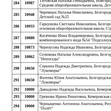
Титовская Наталья Геннадьевна, Новгоро
284
10987
Средняя общеобразовательная школа, Дет
Черемных Наталья Николаевна, Белгородск
285
10948
Детский сад №25
Гаркушова Светлана Николаевна, Белгоро
286
10933
основная общеобразовательная школа, Ст
Косяченко Инна Владимировна, Белгородс
287
10880
комбинированного вида №54 "Подсолну
288
10873
Черноусова Надежда Ивановна, Белгородс
Селюкова Наталья Александровна, Белгор
289
10862
"Непоседы"
Серкина Надежда Дмитриевна, Белгородск
290
10650
"Лукоморье"
Фатеева Юлия Анатольевна, Белгородская
291
10650
"Лукоморье"
292
10000
Давыденко Надежда Васильевна, Кемеров
293
10000
Грязнова Ирина Ринатовна, Кемеровская
Чернышенко Антонина Анатольевна, Респ
294
10000
"Полёт"