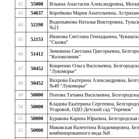
42
55000
Ильина Анастасия Александровна, Мос
43
54637
Коробкова Мария Анатольевна, Астраханс
Водопьянова Наталья Викторовна, Тульск
44
52198
№21
Иванова Светлана Геннадьевна, Чувашская
45
52153
"Сказка"
Зимовина Светлана Григорьевна, Белгоро
46
51412
"Колокольчик"
Кощиенко Ольга Васильевна, Белгородска
47
50452
"Лукоморье"
Вихрова Екатерина Александровна, Белго
48
50452
№49 "Лукоморье"
49
50000
Попова Татьяна Васильевна, Белгородска
Кладова Екатерина Сергеевна, Белгородс
50
50000
Угаровой, ОДО Детский сад "Теремок"
51
50000
Буракова Карина Юрьевна, Белгородская 
Маковская Валентина Владимировна, Белг
52
50000
комбинированного вида №8