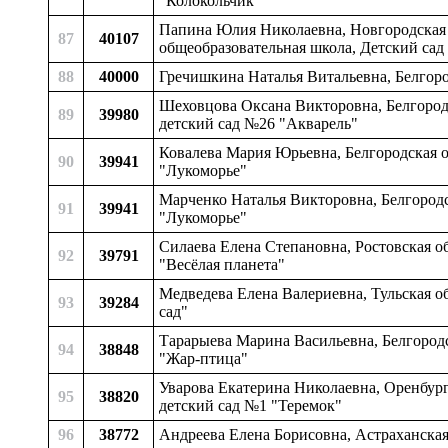
"Колокольчик"
Папина Юлия Николаевна, Новгородская 
87
40107
общеобразовательная школа, Детский сад
88
40000
Гречишкина Наталья Витальевна, Белгоро
Шеховцова Оксана Викторовна, Белгородс
89
39980
детский сад №26 "Акварель"
Ковалева Мария Юрьевна, Белгородская о
90
39941
"Лукоморье"
Марченко Наталья Викторовна, Белгородс
91
39941
"Лукоморье"
Силаева Елена Степановна, Ростовская о
92
39791
"Весёлая планета"
Медведева Елена Валериевна, Тульская о
93
39284
сад"
Тарарыева Марина Васильевна, Белгородс
94
38848
"Жар-птица"
Уварова Екатерина Николаевна, Оренбур
95
38820
детский сад №1 "Теремок"
96
38772
Андреева Елена Борисовна, Астраханская