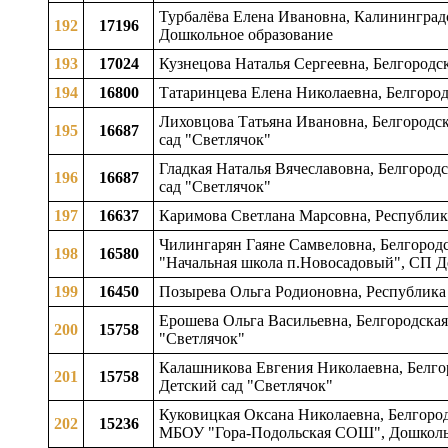
Турбалёва Елена Ивановна, Калининградс
192
17196
Дошкольное образование
193
17024
Кузнецова Наталья Сергеевна, Белгородск
194
16800
Татаринцева Елена Николаевна, Белгород
Лиховцова Татьяна Ивановна, Белгородска
195
16687
сад "Светлячок"
Гладкая Наталья Вячеславовна, Белгородс
196
16687
сад "Светлячок"
197
16637
Каримова Светлана Марсовна, Республик
Чилингарян Гаяне Самвеловна, Белгородс
198
16580
"Начальная школа п.Новосадовый", СП Д
199
16450
Позырева Ольга Родионовна, Республика 
Ерошева Ольга Васильевна, Белгородская 
200
15758
"Светлячок"
Калашникова Евгения Николаевна, Белгор
201
15758
Детский сад "Светлячок"
Куковицкая Оксана Николаевна, Белгородск
202
15236
МБОУ "Гора-Подольская СОШ", Дошколь