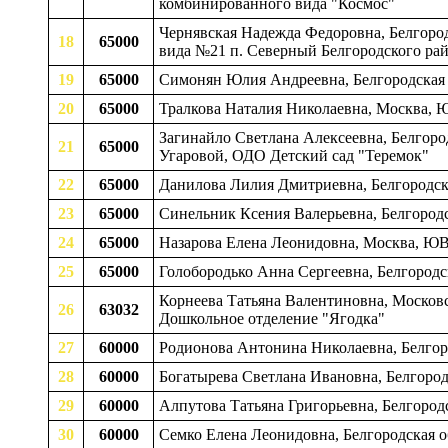
комбинированного вида "Космос"
Чернявская Надежда Федоровна, Белгоро
18
65000
вида №21 п. Северный Белгородского рай
19
65000
Симонян Юлия Андреевна, Белгородская 
20
65000
Тралкова Наталия Николаевна, Москва
Загинайло Светлана Алексеевна, Белгоро
21
65000
Угаровой, ОДО Детский сад "Теремок"
22
65000
Данилова Лилия Дмитриевна, Белгородска
23
65000
Синельник Ксения Валерьевна, Белгородс
24
65000
Назарова Елена Леонидовна, Москва, 
25
65000
Голобородько Анна Сергеевна, Белгородс
Корнеева Татьяна Валентиновна, Московс
26
63032
Дошкольное отделение "Ягодка"
27
60000
Родионова Антонина Николаевна, Белгор
28
60000
Богатырева Светлана Ивановна, Белгород
29
60000
Алпутова Татьяна Григорьевна, Белгород
30
60000
Семко Елена Леонидовна, Белгородская о