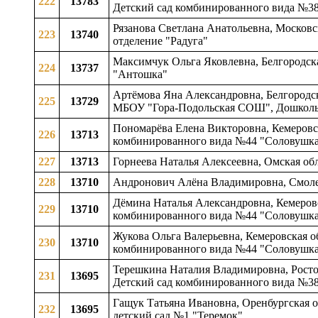
222
13783
Детский сад комбинированного вида №38
Рязанова Светлана Анатольевна, Московс
223
13740
отделение "Радуга"
Максимчук Ольга Яковлевна, Белгородска
224
13737
"Антошка"
Артёмова Яна Александровна, Белгородская
225
13729
МБОУ "Гора-Подольская СОШ", Дошколь
Пономарёва Елена Викторовна, Кемеровск
226
13713
комбинированного вида №44 "Соловушк
227
13713
Горнеева Наталья Алексеевна, Омская об
228
13710
Андронович Алёна Владимировна, Смолен
Дёмина Наталья Александровна, Кемеровс
229
13710
комбинированного вида №44 "Соловушк
Жукова Ольга Валерьевна, Кемеровская о
230
13710
комбинированного вида №44 "Соловушк
Терешкина Наталия Владимировна, Росто
231
13695
Детский сад комбинированного вида №38
Гащук Татьяна Ивановна, Оренбургская 
232
13695
детский сад №1 "Теремок"