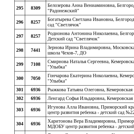
Белозерова Анна Вениаминовна, Белгородс
295
8309
"Радонежский"
Богатырева Светлана Ивановна, Белгородс
296
8257
сад "Светлячок"
Родионова Антонина Николаевна, Белгоро
297
8257
Детский сад "Светлячок"
Зернова Ирина Владимировна, Московская 
298
7441
школа Чехов-7, ДО
Смирнова Наталья Сергеевна, Кемеровска
299
7108
"Улыбка"
Гончарова Екатерина Николаевна, Кемеро
300
7050
"Улыбка"
301
6936
Рыжкова Татьяна Олеговна, Кемеровская
302
6936
Ленгард Софья Ильдаровна, Кемеровская
Игунова Алла Ивановна, Приморский край
303
6936
центр развития ребенка - детский сад №
Харитонова Вера Владимировна, Приморск
304
6936
МДОБУ центр развития ребенка - детск