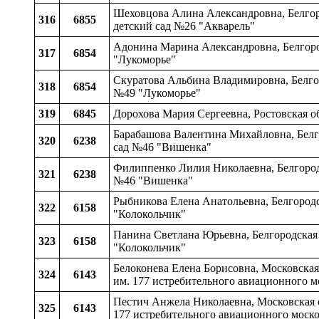
Шеховцова Алина Александровна, Белгоро
316
6855
детский сад №26 "Акварель"
Адонина Марина Александровна, Белгород
317
6854
"Лукоморье"
Скуратова Альбина Владимировна, Белгор
318
6854
№49 "Лукоморье"
319
6845
Дорохова Мария Сергеевна, Ростовская об
Барабашова Валентина Михайловна, Белго
320
6238
сад №46 "Вишенка"
Филиппенко Лилия Николаевна, Белгородс
321
6238
№46 "Вишенка"
Рыбникова Елена Анатольевна, Белгородс
322
6158
"Колокольчик"
Панина Светлана Юрьевна, Белгородская 
323
6158
"Колокольчик"
Белоконева Елена Борисовна, Московская
324
6143
им. 177 истребительного авиационного м
Пестич Анжела Николаевна, Московская о
325
6143
177 истребительного авиационного моско