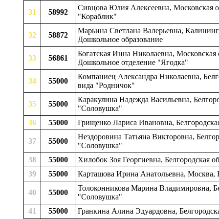
Сивцова Юлия Алексеевна, Московская об
31
58992
"Кораблик"
Марьина Светлана Валерьевна, Калининг
32
58872
Дошкольное образование
Богатская Инна Николаевна, Московская 
33
56861
Дошкольное отделение "Ягодка"
Компаниец Александра Николаевна, Белг
34
55000
вида "Родничок"
Каракулина Надежда Васильевна, Белгоро
35
55000
"Соловушка"
36
55000
Грищенко Лариса Ивановна, Белгородская
Нездоровина Татьяна Викторовна, Белгор
37
55000
"Соловушка"
38
55000
Хилобок Зоя Георгиевна, Белгородская о
39
55000
Карташова Ирина Анатольевна, Москва
Толоконникова Марина Владимировна, Бе
40
55000
"Соловушка"
41
55000
Гранкина Алина Эдуардовна, Белгородска