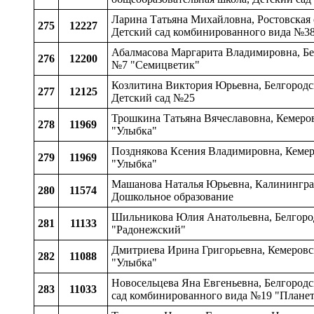
Ларина Татьяна Михайловна, Ростовская
275
12227
Детский сад комбинированного вида №38
Абалмасова Маргарита Владимировна, Бел
276
12200
№7 "Семицветик"
Козлитина Виктория Юрьевна, Белгородск
277
12125
Детский сад №25
Трошкина Татьяна Вячеславовна, Кемеров
278
11969
"Улыбка"
Позднякова Ксения Владимировна, Кемеро
279
11969
"Улыбка"
Машанова Наталья Юрьевна, Калининград
280
11574
Дошкольное образование
Шильникова Юлия Анатольевна, Белгородс
281
11133
"Радонежский"
Дмитриева Ирина Григорьевна, Кемеровск
282
11088
"Улыбка"
Новосельцева Яна Евгеньевна, Белгородск
283
11033
сад комбинированного вида №19 "Планет