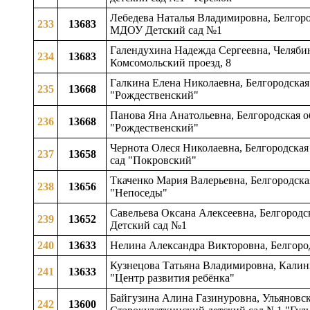
Лебедева Наталья Владимировна, Белгород
233
13683
МДОУ Детский сад №1
Галендухина Надежда Сергеевна, Челябин
234
13683
Комсомольский проезд, 8
Галкина Елена Николаевна, Белгородская
235
13668
"Рождественский"
Панова Яна Анатольевна, Белгородская о
236
13668
"Рождественский"
Чернота Олеся Николаевна, Белгородская
237
13658
сад "Покровский"
Ткаченко Мария Валерьевна, Белгородска
238
13656
"Непоседы"
Савельева Оксана Алексеевна, Белгородск
239
13652
Детский сад №1
240
13633
Нелина Александра Викторовна, Белгород
Кузнецова Татьяна Владимировна, Калини
241
13633
"Центр развития ребёнка"
Байгузина Алина Газинуровна, Ульяновск
242
13600