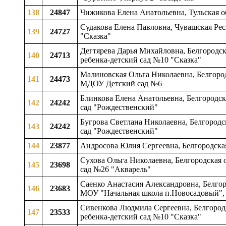
138
24847
Чижикова Елена Анатольевна, Тульская о
Судакова Елена Павловна, Чувашская Респ
139
24727
"Сказка"
Дегтярева Дарья Михайловна, Белгородска
140
24713
ребенка-детский сад №10 "Сказка"
Малиновская Ольга Николаевна, Белгородс
141
24473
МДОУ Детский сад №6
Блинкова Елена Анатольевна, Белгородск
142
24242
сад "Рождественский"
Бугрова Светлана Николаевна, Белгородс
143
24242
сад "Рождественский"
144
23877
Андросова Юлия Сергеевна, Белгородская
Сухова Ольга Николаевна, Белгородская о
145
23698
сад №26 "Акварель"
Саенко Анастасия Александровна, Белгоро
146
23683
МОУ "Начальная школа п.Новосадовый",
Сивенкова Людмила Сергеевна, Белгородск
147
23533
ребенка-детский сад №10 "Сказка"