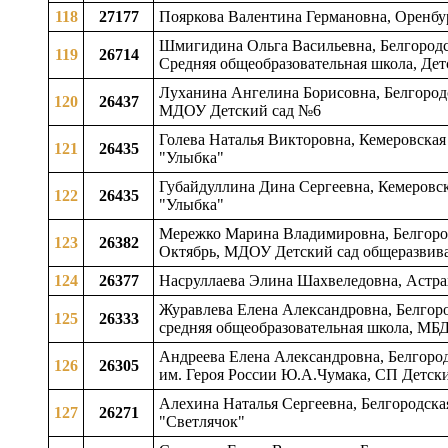
118
27177
Пояркова Валентина Германовна, Оренбу
Шмигидина Ольга Васильевна, Белгородск
119
26714
Средняя общеобразовательная школа, Дет
Луханина Ангелина Борисовна, Белгородск
120
26437
МДОУ Детский сад №6
Голева Наталья Викторовна, Кемеровская 
121
26435
"Улыбка"
Губайдуллина Дина Сергеевна, Кемеровск
122
26435
"Улыбка"
Мережко Марина Владимировна, Белгородс
123
26382
Октябрь, МДОУ Детский сад общеразвив
124
26377
Насруллаева Элина Шахвеледовна, Астрах
Журавлева Елена Александровна, Белгоро
125
26333
средняя общеобразовательная школа, МБ
Андреева Елена Александровна, Белгоро
126
26305
им. Героя России Ю.А.Чумака, СП Детски
Алехина Наталья Сергеевна, Белгородская
127
26271
"Светлячок"