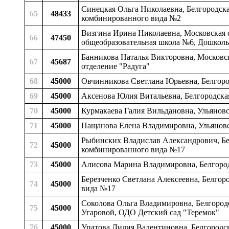
Синецкая Ольга Николаевна, Белгородская
65
48433
комбинированного вида №2
Визгина Ирина Николаевна, Московская о
66
47450
общеобразовательная школа №6, Дошколь
Банникова Наталья Викторовна, Московск
67
45687
отделение "Радуга"
68
45000
Овчинникова Светлана Юрьевна, Белгоро
69
45000
Аксенова Юлия Витальевна, Белгородская
70
45000
Курмакаева Галия Вильдановна, Ульянов
71
45000
Пащанова Елена Владимировна, Ульяновс
Рыбинских Владислав Александрович, Бел
72
45000
комбинированного вида №17
73
45000
Алисова Марина Владимировна, Белгород
Березченко Светлана Алексеевна, Белгор
74
45000
вида №17
Соколова Ольга Владимировна, Белгородс
75
45000
Угаровой, ОДО Детский сад "Теремок"
76
45000
Упатова Лилия Валентиновна, Белгородск