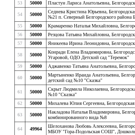
53
50000
Пластун Лариса Анатольевна, Белгородск
Седнева Кристина Юрьевна, Белгородска
54
50000
№21 п. Северный Белгородского района Б
55
50000
Крамаренко Наталья Михайловна, Белгор
56
50000
Резцова Татьяна Михайловна, Белгородск
57
50000
Яникеева Ирина Леонидовна, Белгородск
Конради Елена Владимировна, Белгородс
58
50000
Угаровой, ОДО Детский сад "Теремок"
59
50000
Аджавенко Татьяна Анатольевна, Белгоро
Мартыненко Ираида Анатольевна, Белгоро
60
50000
детский сад №10 "Сказка"
Скрыт Людмила Николаевна, Белгородская
61
50000
№10 "Сказка"
62
50000
Михалева Юлия Сергеевна, Белгородская
Накладова Наталья Владимировна, Белгор
63
50000
комбинированного вида №8
Шелоханова Любовь Алексеевна, Белгородск
64
49964
МБОУ "Гора-Подольская СОШ", Дошколь