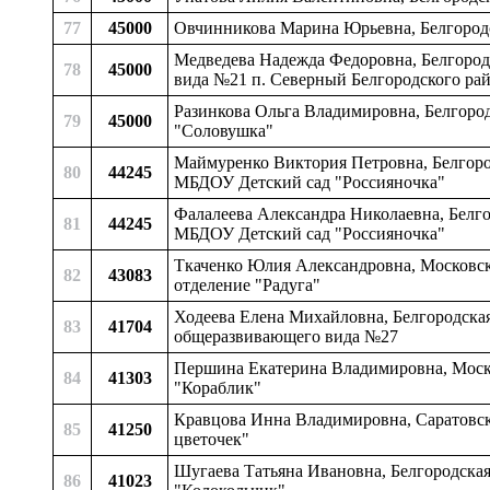
77
45000
Овчинникова Марина Юрьевна, Белгородс
Медведева Надежда Федоровна, Белгород
78
45000
вида №21 п. Северный Белгородского рай
Разинкова Ольга Владимировна, Белгород
79
45000
"Соловушка"
Маймуренко Виктория Петровна, Белгородс
80
44245
МБДОУ Детский сад "Россияночка"
Фалалеева Александра Николаевна, Белгор
81
44245
МБДОУ Детский сад "Россияночка"
Ткаченко Юлия Александровна, Московск
82
43083
отделение "Радуга"
Ходеева Елена Михайловна, Белгородская
83
41704
общеразвивающего вида №27
Першина Екатерина Владимировна, Моско
84
41303
"Кораблик"
Кравцова Инна Владимировна, Саратовска
85
41250
цветочек"
Шугаева Татьяна Ивановна, Белгородская 
86
41023