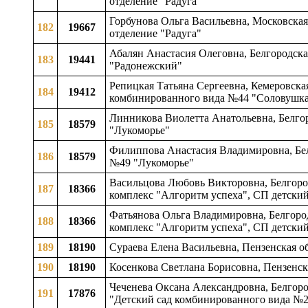
отделение "Радуга"
Горбунова Ольга Васильевна, Московская
182
19667
отделение "Радуга"
Абалян Анастасия Олеговна, Белгородская
183
19441
"Радонежский"
Репицкая Татьяна Сергеевна, Кемеровска
184
19412
комбинированного вида №44 "Соловушк
Линникова Виолетта Анатольевна, Белгор
185
18579
"Лукоморье"
Филиппова Анастасия Владимировна, Белг
186
18579
№49 "Лукоморье"
Васильцова Любовь Викторовна, Белгород
187
18366
комплекс "Алгоритм успеха", СП детский
Фатьянова Ольга Владимировна, Белгород
188
18366
комплекс "Алгоритм успеха", СП детский
189
18190
Сураева Елена Васильевна, Пензенская об
190
18190
Косенкова Светлана Борисовна, Пензенска
Чеченева Оксана Александровна, Белгоро
191
17876
"Детский сад комбинированного вида №2