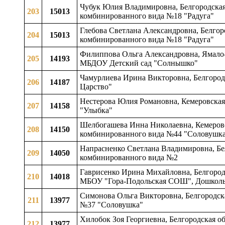
Чубук Юлия Владимировна, Белгородская 
203
15013
комбинированного вида №18 "Радуга"
Глебова Светлана Александровна, Белгор
204
15013
комбинированного вида №18 "Радуга"
Филиппова Ольга Александровна, Ямало-Н
205
14193
МБДОУ Детский сад "Солнышко"
Чамурлиева Ирина Викторовна, Белгородс
206
14187
Царство"
Нестерова Юлия Романовна, Кемеровская 
207
14158
"Улыбка"
Шелбогашева Инна Николаевна, Кемеровс
208
14150
комбинированного вида №44 "Соловушк
Напрасненко Светлана Владимировна, Бел
209
14050
комбинированного вида №2
Гаврисенко Ирина Михайловна, Белгородска
210
14018
МБОУ "Гора-Подольская СОШ", Дошколь
Симонова Ольга Викторовна, Белгородска
211
13977
№37 "Соловушка"
Хилобок Зоя Георгиевна, Белгородская об
212
13977