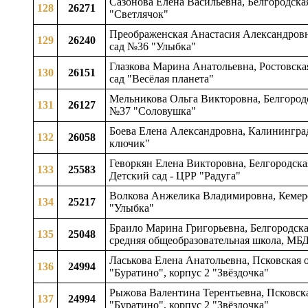
Сазонова Елена Васильевна, Белгородская
128
26271
"Светлячок"
Преображенская Анастасия Александровна
129
26240
сад №36 "Улыбка"
Глазкова Марина Анатольевна, Ростовска
130
26151
сад "Весёлая планета"
Мельникова Ольга Викторовна, Белгородс
131
26127
№37 "Соловушка"
Боева Елена Александровна, Калининградс
132
26058
ключик"
Геворкян Елена Викторовна, Белгородская
133
25583
Детский сад - ЦРР "Радуга"
Волкова Анжелика Владимировна, Кемеров
134
25217
"Улыбка"
Браило Марина Григорьевна, Белгородска
135
25048
средняя общеобразовательная школа, МБ
Ласькова Елена Анатольевна, Псковская 
136
24994
"Буратино", корпус 2 "Звёздочка"
Рыжова Валентина Терентьевна, Псковска
137
24994
"Буратино", корпус 2 "Звёздочка"