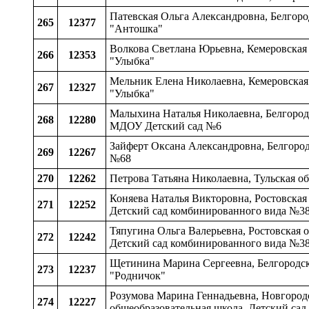
Патевская Ольга Александровна, Белгоро
265
12377
"Антошка"
Волкова Светлана Юрьевна, Кемеровская 
266
12353
"Улыбка"
Мельник Елена Николаевна, Кемеровская 
267
12327
"Улыбка"
Малыхина Наталья Николаевна, Белгородск
268
12280
МДОУ Детский сад №6
Зайферт Оксана Александровна, Белгород
269
12267
№68
270
12262
Петрова Татьяна Николаевна, Тульская о
Коняева Наталья Викторовна, Ростовская
271
12252
Детский сад комбинированного вида №38
Тяпугина Ольга Валерьевна, Ростовская 
272
12242
Детский сад комбинированного вида №38
Щетинина Марина Сергеевна, Белгородска
273
12237
"Родничок"
Розумова Марина Геннадьевна, Новгородс
274
12227
общеобразовательная школа, Детский сад