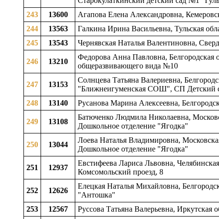
Старокулаткинский детский сад №1 "Гуль
243
13600
Агапова Елена Александровна, Кемеровс
244
13563
Галкина Ирина Васильевна, Тульская обл
245
13543
Чернявская Наталья Валентиновна, Сверд
Федорова Анна Павловна, Белгородская о
246
13210
общеразвивающего вида №10
Солнцева Татьяна Валериевна, Белгородс
247
13153
"Ближнеигуменская СОШ", СП Детский 
248
13140
Русанова Марина Алексеевна, Белгородск
Батюченко Людмила Николаевна, Московск
249
13108
Дошкольное отделение "Ягодка"
Лоева Наталья Владимировна, Московская
250
13044
Дошкольное отделение "Ягодка"
Евстифеева Лариса Львовна, Челябинская 
251
12937
Комсомольский проезд, 8
Елецкая Наталья Михайловна, Белгородск
252
12626
"Антошка"
253
12567
Руссова Татьяна Валерьевна, Иркутская о