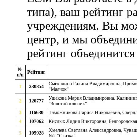
типа), ваш рейтинг р
учреждениям. Вы мож
центр, и мы объедини
рейтинг объединится
№
Рейтинг
п/п
Смекалина Галина Владимировна, Примор
1
230854
"Маячок"
Ушакова Мария Владимировна, Калинингра
2
120777
"Золотой ключик"
3
116630
Таможникова Лариса Николаевна, Свердл
4
107062
Кислых Лидия Викторовна, Белгородская 
Хмелева Светлана Александровна, Чувашск
5
105928
№2 "Сказка"