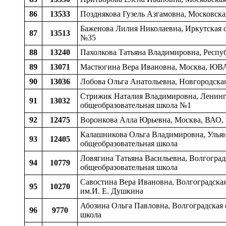
86
13533
Позднякова Гузель Азгамовна, Московская
Баженова Лилия Николаевна, Иркутская о
87
13513
№35
88
13240
Пахолкова Татьяна Владимировна, Респуб
89
13071
Мастюгина Вера Ивановна, Москва, ЮВА
90
13036
Лобова Ольга Анатольевна, Новгородская
Стрижик Наталия Владимировна, Ленингр
91
13032
общеобразовательная школа №1
92
12475
Воронкова Алла Юрьевна, Москва, ВАО,
Калашникова Ольга Владимировна, Ульяно
93
12405
общеобразовательная школа
Ловягина Татьяна Васильевна, Волгоградс
94
10779
общеобразовательная школа
Савостина Вера Ивановна, Волгоградская 
95
10270
им.И. Е. Душкина
Абозина Ольга Павловна, Волгоградская 
96
9770
школа