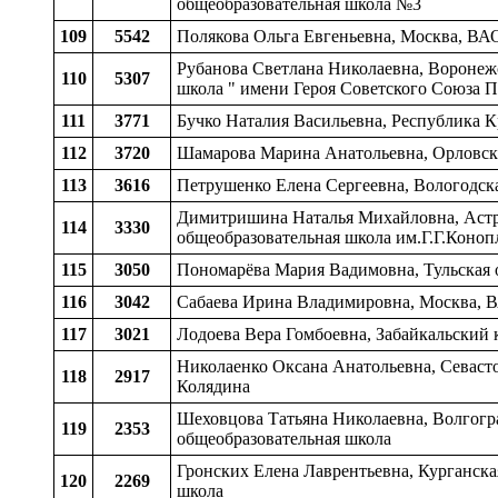
общеобразовательная школа №3
109
5542
Полякова Ольга Евгеньевна, Москва, ВА
Рубанова Светлана Николаевна, Воронежс
110
5307
школа " имени Героя Советского Союза П
111
3771
Бучко Наталия Васильевна, Республика К
112
3720
Шамарова Марина Анатольевна, Орловская
113
3616
Петрушенко Елена Сергеевна, Вологодска
Димитришина Наталья Михайловна, Астрах
114
3330
общеобразовательная школа им.Г.Г.Коноп
115
3050
Пономарёва Мария Вадимовна, Тульская о
116
3042
Сабаева Ирина Владимировна, Москва, 
117
3021
Лодоева Вера Гомбоевна, Забайкальский к
Николаенко Оксана Анатольевна, Севасто
118
2917
Колядина
Шеховцова Татьяна Николаевна, Волгогра
119
2353
общеобразовательная школа
Гронских Елена Лаврентьевна, Курганская
120
2269
школа