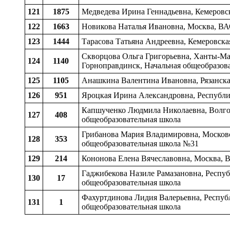
121
1875
Медведева Ирина Геннадьевна, Кемеровск
122
1663
Новикова Наталья Ивановна, Москва, В
123
1444
Тарасова Татьяна Андреевна, Кемеровска
Скворцова Ольга Григорьевна, Ханты-Ма
124
1140
Горноправдинск, Начальная общеобразов
125
1105
Анашкина Валентина Ивановна, Рязанская
126
951
Яроцкая Ирина Александровна, Республик
Капшученко Людмила Николаевна, Волгогр
127
408
общеобразовательная школа
Грибанова Мария Владимировна, Московс
128
353
общеобразовательная школа №31
129
214
Кононова Елена Вячеславовна, Москва, 
Гаджибекова Назиле Рамазановна, Респуб
130
17
общеобразовательная школа
Фахуртдинова Лидия Валерьевна, Республ
131
1
общеобразовательная школа