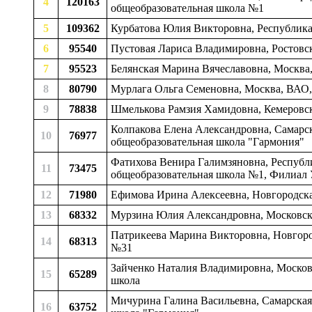
4
120163
общеобразовательная школа №1
5
109362
Курбатова Юлия Викторовна, Республика 
6
95540
Пустовая Лариса Владимировна, Ростовск
7
95523
Белянская Марина Вячеславовна, Москв
8
80790
Мурлага Ольга Семеновна, Москва, ВАО
9
78838
Шмелькова Рамзия Хамидовна, Кемеровска
Колпакова Елена Александровна, Самарска
10
76977
общеобразовательная школа "Гармония"
Фатихова Венира Галимзяновна, Республи
11
73475
общеобразовательная школа №1, Филиал 
12
71980
Ефимова Ирина Алексеевна, Новгородская
13
68332
Мурзина Юлия Александровна, Московская
Патрикеева Марина Викторовна, Новгород
14
68313
№31
Зайченко Наталия Владимировна, Московс
15
65289
школа
Мичурина Галина Васильевна, Самарская о
16
63752