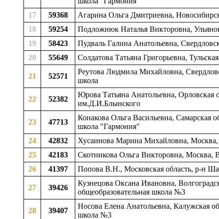
школа "Гармония"
17
59368
Агарина Ольга Дмитриевна, Новосибирска
18
59254
Подложнюк Наталья Викторовна, Ульяновс
19
58423
Пудваль Галина Анатольевна, Свердловск
20
55649
Солдатова Татьяна Григорьевна, Тульская
Реутова Людмила Михайловна, Свердловск
21
52571
школа
Юрова Татьяна Анатольевна, Орловская о
22
52382
им.Д.И.Блынского
Конакова Ольга Васильевна, Самарская об
23
47713
школа "Гармония"
24
42832
Хусаинова Марина Михайловна, Москва
25
42183
Скотникова Ольга Викторовна, Москва,
26
41397
Попова В.Н., Московская область, р-н Ш
Кузнецова Оксана Ивановна, Волгоградска
27
39426
общеобразовательная школа №3
Носова Елена Анатольевна, Калужская об
28
39407
школа №3