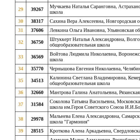
Мучкаева Наталья Саранговна, Астраханс
29
39267
школа
30
38317
Сахина Вера Алексеевна, Новгородская о
31
37606
Левкина Ольга Ивановна, Ульяновская обл
Штуккерт Наталья Александровна, Волгог
32
36750
общеобразовательная школа
Войтова Людмила Николаевна, Воронежска
33
36569
школа
34
35770
Чернышова Евгения Николаевна, Челябинс
Калинина Светлана Владимировна, Кемеро
35
34513
общеобразовательная школа
36
32660
Мантрова Галина Анатольевна, Рязанская 
Соколова Татьяна Васильевна, Московска
37
31584
школа им.Героя Советского Союза И.И.Бо
Мальнева Елена Александровна, Самарская
38
29978
школа "Гармония"
39
28515
Кроткова Алена Аркадьевна, Свердловска
Ахмедов Малик Ахмадович, Республика Да