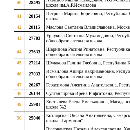
40
28495
школа им.А.Р.Исмаилова
Петрова Марина Борисовна, Республика К
41
28154
школа
42
28115
Маслова Светлана Владиславовна, Моск
Урчукова Светлана Мухамедовна, Республ
43
27783
общеобразовательная школа
Шарипова Расиня Ринатовна, Республика 
44
27633
общеобразовательная школа
45
27214
Шулакова Галина Глебовна, Республика 
Исмаилова Ашира Кахримановна, Республи
46
27033
общеобразовательная школа
47
26267
Герасимова Алевтина Анатольевна, Респу
48
26144
Султангирова Ирена Рифгатовна, Республ
Костылева Елена Емельяновна, Магаданск
49
25981
школа №2
Котлярская Оксана Анатольевна, Самарска
50
25040
школа "Гармония"
Высочанская Наталья Александровна, Ха