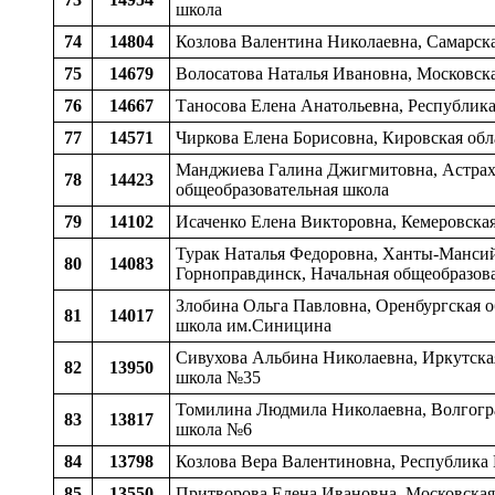
школа
74
14804
Козлова Валентина Николаевна, Самарска
75
14679
Волосатова Наталья Ивановна, Московска
76
14667
Таносова Елена Анатольевна, Республика
77
14571
Чиркова Елена Борисовна, Кировская обл
Манджиева Галина Джигмитовна, Астраха
78
14423
общеобразовательная школа
79
14102
Исаченко Елена Викторовна, Кемеровская
Турак Наталья Федоровна, Ханты-Мансий
80
14083
Горноправдинск, Начальная общеобразов
Злобина Ольга Павловна, Оренбургская о
81
14017
школа им.Синицина
Сивухова Альбина Николаевна, Иркутская 
82
13950
школа №35
Томилина Людмила Николаевна, Волгоград
83
13817
школа №6
84
13798
Козлова Вера Валентиновна, Республика 
85
13550
Притворова Елена Ивановна, Московская 