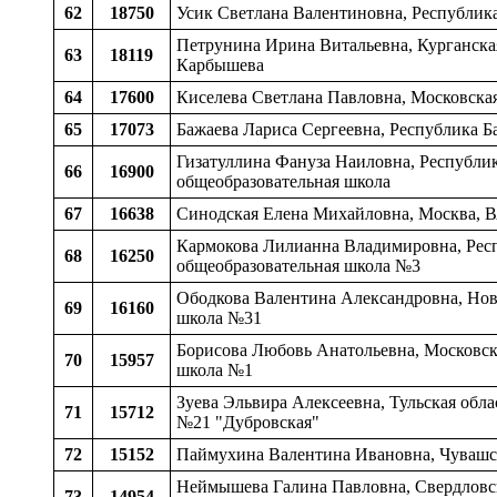
62
18750
Усик Светлана Валентиновна, Республика
Петрунина Ирина Витальевна, Курганская
63
18119
Карбышева
64
17600
Киселева Светлана Павловна, Московская
65
17073
Бажаева Лариса Сергеевна, Республика Б
Гизатуллина Фануза Наиловна, Республик
66
16900
общеобразовательная школа
67
16638
Синодская Елена Михайловна, Москва, 
Кармокова Лилианна Владимировна, Респу
68
16250
общеобразовательная школа №3
Ободкова Валентина Александровна, Новг
69
16160
школа №31
Борисова Любовь Анатольевна, Московска
70
15957
школа №1
Зуева Эльвира Алексеевна, Тульская обла
71
15712
№21 "Дубровская"
72
15152
Паймухина Валентина Ивановна, Чувашск
Неймышева Галина Павловна, Свердловска
73
14954