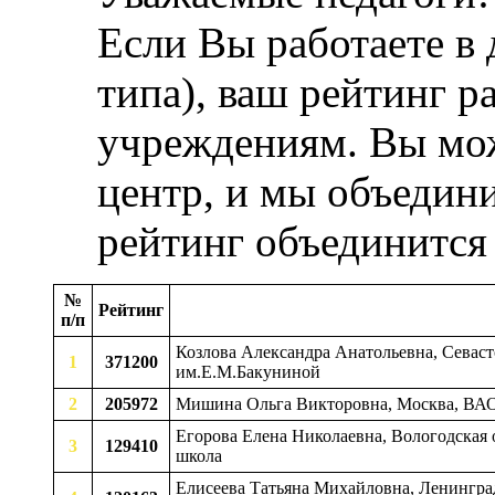
Если Вы работаете в
типа), ваш рейтинг р
учреждениям. Вы мож
центр, и мы объедини
рейтинг объединится
№
Рейтинг
п/п
Козлова Александра Анатольевна, Севас
1
371200
им.Е.М.Бакуниной
2
205972
Мишина Ольга Викторовна, Москва, ВА
Егорова Елена Николаевна, Вологодская о
3
129410
школа
Елисеева Татьяна Михайловна, Ленинград