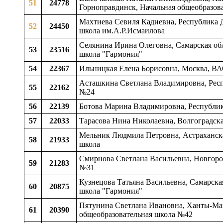
51
24778
Горноправдинск, Начальная общеобразов
Махтиева Севиля Кадиевна, Республика Д
52
24450
школа им.А.Р.Исмаилова
Селянина Ирина Олеговна, Самарская обла
53
23516
школа "Гармония"
54
22367
Ильницкая Елена Борисовна, Москва, В
Асташкина Светлана Владимировна, Респу
55
22162
№24
56
22139
Ботова Марина Владимировна, Республик
57
22033
Тарасова Нина Николаевна, Волгоградска
Мельник Людмила Петровна, Астраханска
58
21933
школа
Смирнова Светлана Васильевна, Новгород
59
21283
№31
Кузнецова Татьяна Васильевна, Самарская
60
20875
школа "Гармония"
Пятунина Светлана Ивановна, Ханты-Ман
61
20390
общеобразовательная школа №42