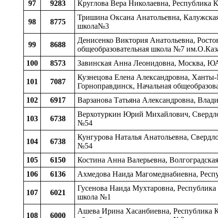
97
9283
Круглова Вера Николаевна, Республика К
Тришина Оксана Анатольевна, Калужская 
98
8775
школа№3
Денисенко Виктория Анатольевна, Ростовс
99
8688
общеобразовательная школа №7 им.О.Каз
100
8573
Завинская Анна Леонидовна, Москва, Ю
Кузнецова Елена Александровна, Ханты-
101
7087
Горноправдинск, Начальная общеобразов
102
6917
Варзанова Татьяна Александровна, Владим
Верхотуркин Юрий Михайлович, Свердловс
103
6738
№54
Кунгурова Наталья Анатольевна, Свердлов
104
6738
№54
105
6150
Костина Анна Валерьевна, Волгоградская
106
6136
Ахмедова Наида Магомеднабиевна, Респу
Гусенова Наида Мухтаровна, Республика 
107
6021
школа №1
Ашева Ирина Хасанбиевна, Республика Ка
108
6000