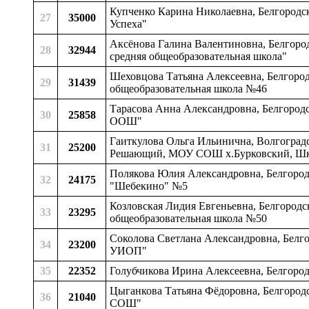
Купченко Карина Николаевна, Белгородс
27
35000
Успеха"
Аксёнова Галина Валентиновна, Белгород
28
32944
средняя общеобразовательная школа"
Шеховцова Татьяна Алексеевна, Белгород
29
31439
общеобразовательная школа №46
Тарасова Анна Александровна, Белгородс
30
25858
ООШ"
Гаиткулова Ольга Ильинична, Волгоградск
31
25200
Решающий, МОУ СОШ х.Бурковский, Шк
Полякова Юлия Александровна, Белгород
32
24175
"Шебекино" №5
Козловская Лидия Евгеньевна, Белгородск
33
23295
общеобразовательная школа №50
Соколова Светлана Александровна, Белго
34
23200
УИОП"
35
22352
Голубчикова Ирина Алексеевна, Белгород
Цыганкова Татьяна Фёдоровна, Белгородс
36
21040
СОШ"