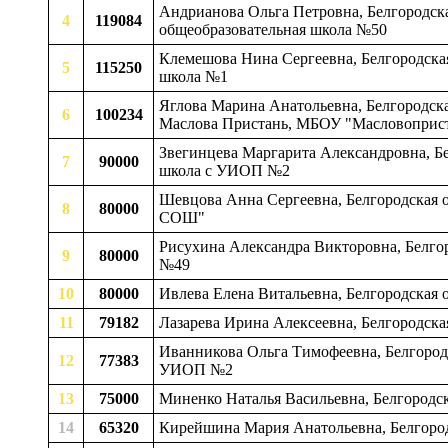
Андрианова Ольга Петровна, Белгородска
4
119084
общеобразовательная школа №50
Клемешова Нина Сергеевна, Белгородская
5
115250
школа №1
Яглова Марина Анатольевна, Белгородска
6
100234
Маслова Пристань, МБОУ "Масловоприс
Звегинцева Маргарита Александровна, Бе
7
90000
школа с УИОП №2
Шевцова Анна Сергеевна, Белгородская о
8
80000
СОШ"
Рисухина Александра Викторовна, Белгор
9
80000
№49
10
80000
Ивлева Елена Витальевна, Белгородская 
11
79182
Лазарева Ирина Алексеевна, Белгородска
Иванникова Ольга Тимофеевна, Белгородс
12
77383
УИОП №2
13
75000
Миненко Наталья Васильевна, Белгородс
14
65320
Кирейшина Мария Анатольевна, Белгородс