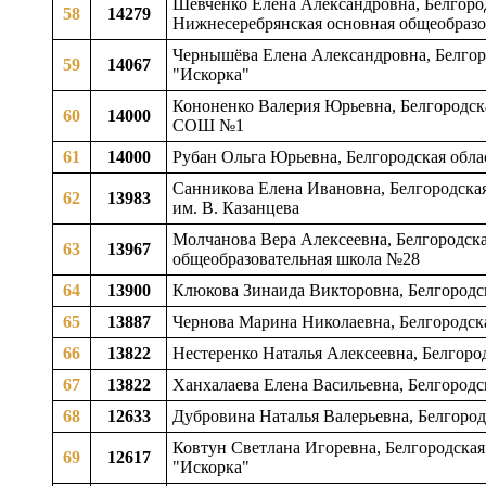
Шевченко Елена Александровна, Белгород
58
14279
Нижнесеребрянская основная общеобразо
Чернышёва Елена Александровна, Белгоро
59
14067
"Искорка"
Кононенко Валерия Юрьевна, Белгородск
60
14000
СОШ №1
61
14000
Рубан Ольга Юрьевна, Белгородская облас
Санникова Елена Ивановна, Белгородская
62
13983
им. В. Казанцева
Молчанова Вера Алексеевна, Белгородска
63
13967
общеобразовательная школа №28
64
13900
Клюкова Зинаида Викторовна, Белгородс
65
13887
Чернова Марина Николаевна, Белгородск
66
13822
Нестеренко Наталья Алексеевна, Белгоро
67
13822
Ханхалаева Елена Васильевна, Белгородс
68
12633
Дубровина Наталья Валерьевна, Белгород
Ковтун Светлана Игоревна, Белгородская 
69
12617
"Искорка"