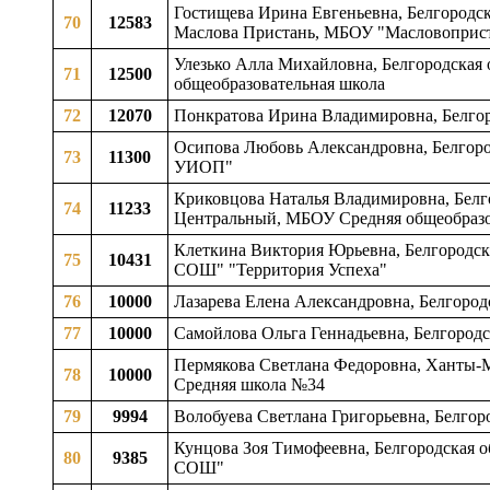
Гостищева Ирина Евгеньевна, Белгородска
70
12583
Маслова Пристань, МБОУ "Масловоприс
Улезько Алла Михайловна, Белгородская 
71
12500
общеобразовательная школа
72
12070
Понкратова Ирина Владимировна, Белго
Осипова Любовь Александровна, Белгород
73
11300
УИОП"
Криковцова Наталья Владимировна, Белгор
74
11233
Центральный, МБОУ Средняя общеобразо
Клеткина Виктория Юрьевна, Белгородска
75
10431
СОШ" "Территория Успеха"
76
10000
Лазарева Елена Александровна, Белгоро
77
10000
Самойлова Ольга Геннадьевна, Белгородс
Пермякова Светлана Федоровна, Ханты-М
78
10000
Средняя школа №34
79
9994
Волобуева Светлана Григорьевна, Белгор
Кунцова Зоя Тимофеевна, Белгородская о
80
9385
СОШ"