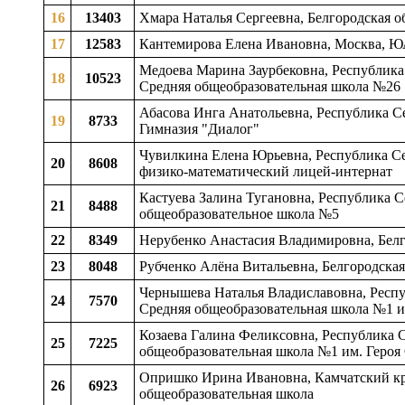
16
13403
Хмара Наталья Сергеевна, Белгородская об
17
12583
Кантемирова Елена Ивановна, Москва, 
Медоева Марина Заурбековна, Республика 
18
10523
Средняя общеобразовательная школа №26
Абасова Инга Анатольевна, Республика Се
19
8733
Гимназия "Диалог"
Чувилкина Елена Юрьевна, Республика Се
20
8608
физико-математический лицей-интернат
Кастуева Залина Тугановна, Республика С
21
8488
общеобразовательное школа №5
22
8349
Нерубенко Анастасия Владимировна, Белг
23
8048
Рубченко Алёна Витальевна, Белгородская
Чернышева Наталья Владиславовна, Респу
24
7570
Средняя общеобразовательная школа №1 и
Козаева Галина Феликсовна, Республика С
25
7225
общеобразовательная школа №1 им. Героя
Опришко Ирина Ивановна, Камчатский кра
26
6923
общеобразовательная школа