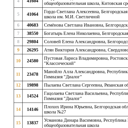
4
41604
общеобразовательная школа, Китовская ср
Гордо Светлана Алексеевна, Белгородская
5
41064
школа им. М.И. Светличной
6
40683
Семёнова Светлана Ивановна, Белгородска
7
38550
Богатырь Елена Николаевна, Белгородская
8
29804
Соловей Елена Александровна, Белгородск
9
26295
Атян Виктория Александровна, Свердлов
Пустовая Лариса Владимировна, Ростовск
10
24580
"Классический"
Манойло Алла Александровна, Республика 
11
23478
Гимназия "Диалог"
12
19898
Пылаева Светлана Сергеевна, Рязанская о
Гацолаева Светлана Васильевна, Республик
13
14524
Гимназия "Диалог"
Плохих Ирина Юрьевна, Белгородская обла
14
14146
школа №27
Усманова Динара Васимовна, Республика 
15
13837
общеобразовательная школа