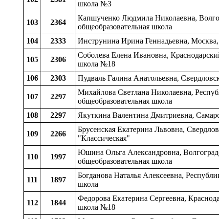
школа №3
Капшученко Людмила Николаевна, Волгогр
103
2364
общеобразовательная школа
104
2333
Инструнина Ирина Геннадьевна, Москва
Соболева Елена Ивановна, Краснодарский
105
2306
школа №18
106
2303
Пудваль Галина Анатольевна, Свердловск
Михайлова Светлана Николаевна, Республ
107
2297
общеобразовательная школа
108
2297
Якуткина Валентина Дмитриевна, Самарск
Брусенская Екатерина Львовна, Свердлов
109
2266
"Классическая"
Юшина Ольга Александровна, Волгоградск
110
1997
общеобразовательная школа
Богданова Наталья Алексеевна, Республи
111
1897
школа
Федорова Екатерина Сергеевна, Краснода
112
1844
школа №18