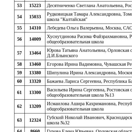
53
15223
Десятниченко Светлана Анатольевна, Рос
Рудковицкая Тамара Александровна, Томс
54
15033
школа "Калтайская"
55
14310
Лебедева Ольга Валерьевна, Москва, СА
Хуснутдинова Расима Файзрахмановна, Ре
56
14009
общеобразовательная школа
Юрова Татьяна Анатольевна, Орловская о
57
13464
Д.И.Блынского
58
13460
Егорова Ирина Вадимовна, Чувашская Рес
59
13380
Шипулина Ирина Александровна, Московс
60
13320
Бажаева Лариса Сергеевна, Республика Б
Васильева Ирина Сергеевна, Ростовская 
61
13300
общеобразовательная школа №13
Исмаилова Ашира Кахримановна, Республи
62
13209
общеобразовательная школа
Губский Николай Иванович, Краснодарски
63
12324
школа №32
64
8660
Гурова Елена Юрьевна, Орловская област