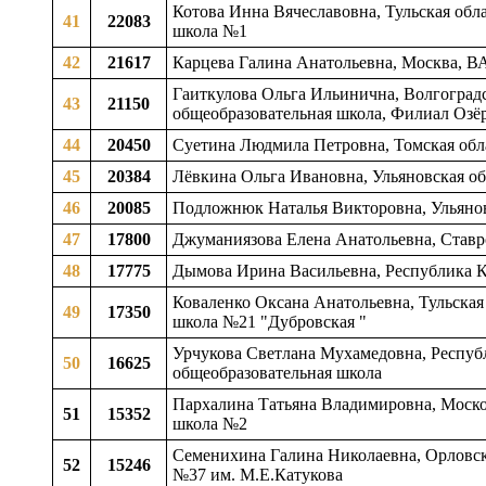
Котова Инна Вячеславовна, Тульская обла
41
22083
школа №1
42
21617
Карцева Галина Анатольевна, Москва, В
Гаиткулова Ольга Ильинична, Волгоградс
43
21150
общеобразовательная школа, Филиал Озё
44
20450
Суетина Людмила Петровна, Томская обла
45
20384
Лёвкина Ольга Ивановна, Ульяновская обл
46
20085
Подложнюк Наталья Викторовна, Ульяновс
47
17800
Джуманиязова Елена Анатольевна, Ставро
48
17775
Дымова Ирина Васильевна, Республика Ко
Коваленко Оксана Анатольевна, Тульская
49
17350
школа №21 "Дубровская "
Урчукова Светлана Мухамедовна, Республ
50
16625
общеобразовательная школа
Пархалина Татьяна Владимировна, Москов
51
15352
школа №2
Семенихина Галина Николаевна, Орловска
52
15246
№37 им. М.Е.Катукова