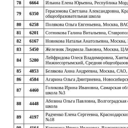
78
6664
Ильина Елена Юрьевна, Республика Морд
Герасимова Светлана Александровна, Кра
79
6350
общеобразовательная школа
80
6258
Полякова Ольга Евгеньевна, Москва, ВА
81
6201
Сотникова Галина Витальевна, Ставропол
82
6167
Новикова Наталья Анатольевна, Москва,
83
5450
Железняк Людмила Львовна, Москва, ЦА
Лейфридова Олеся Владимировна, Ханты-
84
5280
Нижнесортымский, Средняя общеобразова
85
4853
Белякова Анна Андреевна, Москва, САО,
86
4584
Агарина Ольга Дмитриевна, Новосибирска
Голикова Ирина Ивановна, Самарская обл
87
4460
школа №3
Абозина Ольга Павловна, Волгоградская 
88
4448
школа
Радченко Елена Сергеевна, Краснодарски
89
4197
№18
90
4164
Коровина Ирина Ивановна, Волгоградская