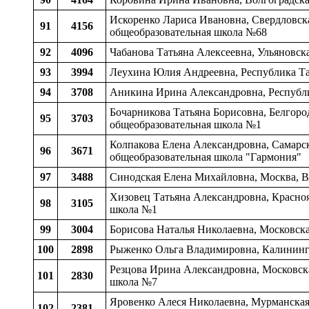
Искоренко Лариса Ивановна, Свердловска
91
4156
общеобразовательная школа №68
92
4096
Чабанова Татьяна Алексеевна, Ульяновска
93
3994
Леухина Юлия Андреевна, Республика Тат
94
3708
Аникина Ирина Александровна, Республи
Бочарникова Татьяна Борисовна, Белгоро
95
3703
общеобразовательная школа №1
Колпакова Елена Александровна, Самарска
96
3671
общеобразовательная школа "Гармония"
97
3488
Синодская Елена Михайловна, Москва, 
Хизовец Татьяна Александровна, Красноя
98
3105
школа №1
99
3004
Борисова Наталья Николаевна, Московская
100
2898
Рыженко Ольга Владимировна, Калинингр
Резцова Ирина Александровна, Московска
101
2830
школа №7
Яровенко Алеся Николаевна, Мурманская 
102
2381