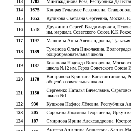
113
1783
Мингаждинова Роза, Республика Дагестан
114
1675
Квирая Гультамзе Ревазиевна, Ставропол
115
1652
Куликова Светлана Сергеевна, Москва, 
Дружинин Сергей Владимирович, Псковск
116
1518
им. маршала Советского Союза К.К.Рокос
117
1197
Машнина Анна Александровна, Тульская о
Туманова Ольга Николаевна, Волгоградск
118
1189
общеобразовательная школа
Божанова Надежда Викторовна, Московска
119
1187
школа №12 им. Героя Советского Союза 
Вострикова Кристина Константиновна, Р
120
1178
общеобразовательная школа
Сергеенко Наталья Вячеславна, Саратовск
121
1150
школа №1
122
930
Кушхова Нафисе Лёлевна, Республика Ады
123
205
Сорокина Людмила Георгиевна, Иркутская
124
187
Смирнова Ирина Александровна, Костромс
Артеева Антонина Андреевна, Ханты-Ман