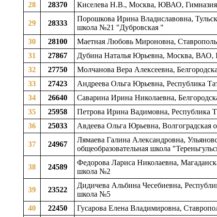
28
28370
Киселева Н.В., Москва, ЮВАО, Гимназия
Порошкова Ирина Владиславовна, Тульска
29
28333
школа №21 "Дубровская "
30
28100
Маетная Любовь Мироновна, Ставропольс
31
27867
Дубина Наталья Юрьевна, Москва, ВАО,
32
27750
Молчанова Вера Алексеевна, Белгородска
33
27423
Андреева Ольга Юрьевна, Республика Тат
34
26640
Саварина Ирина Николаевна, Белгородска
35
25958
Петрова Ирина Вадимовна, Республика Та
36
25033
Авдеева Ольга Юрьевна, Волгоградская о
Лямаева Галина Александровна, Ульяновск
37
24967
общеобразовательная школа "Тереньгул
Федорова Лариса Николаевна, Магаданска
38
24589
школа №2
Дидичева Альбина Чесебиевна, Республик
39
23522
школа №5
40
22450
Гусарова Елена Владимировна, Ставропол