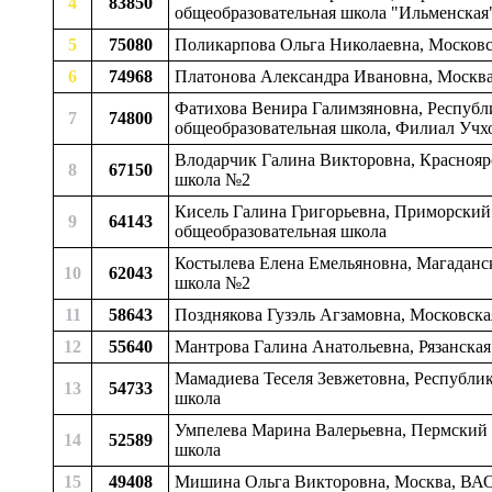
4
83850
общеобразовательная школа "Ильменская
5
75080
Поликарпова Ольга Николаевна, Московск
6
74968
Платонова Александра Ивановна, Москва
Фатихова Венира Галимзяновна, Республи
7
74800
общеобразовательная школа, Филиал Учхо
Влодарчик Галина Викторовна, Красноярс
8
67150
школа №2
Кисель Галина Григорьевна, Приморский 
9
64143
общеобразовательная школа
Костылева Елена Емельяновна, Магаданск
10
62043
школа №2
11
58643
Позднякова Гузэль Агзамовна, Московская
12
55640
Мантрова Галина Анатольевна, Рязанская 
Мамадиева Теселя Зевжетовна, Республик
13
54733
школа
Умпелева Марина Валерьевна, Пермский 
14
52589
школа
15
49408
Мишина Ольга Викторовна, Москва, ВАО