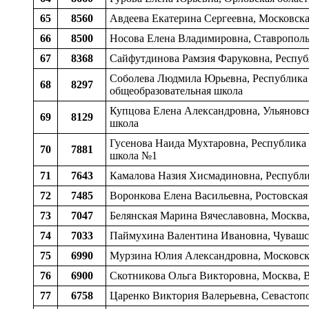
65
8560
Авдеева Екатерина Сергеевна, Московская
66
8500
Носова Елена Владимировна, Ставропольс
67
8368
Сайфутдинова Рамзия Фаруковна, Республ
Соболева Людмила Юрьевна, Республика 
68
8297
общеобразовательная школа
Купцова Елена Александровна, Ульяновска
69
8129
школа
Гусенова Наида Мухтаровна, Республика 
70
7881
школа №1
71
7643
Камалова Назия Хисмадиновна, Республик
72
7485
Воронкова Елена Васильевна, Ростовская
73
7047
Белянская Марина Вячеславовна, Москва
74
7033
Паймухина Валентина Ивановна, Чувашск
75
6990
Мурзина Юлия Александровна, Московская
76
6900
Скотникова Ольга Викторовна, Москва,
77
6758
Царенко Виктория Валерьевна, Севастопо