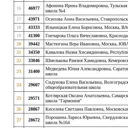
Афонина Ирина Владимировна, Тульская о
16
46977
школа №4
17
43971
Осипова Анна Васильевна, Ставропольски
18
43333
Ильницкая Елена Борисовна, Москва, В
19
41300
Гончарова Ольга Вячеславовна, Краснодарс
20
39442
Мастюгина Вера Ивановна, Москва, ЮВА
21
34350
Камалова Назия Хисамдиновна, Республик
22
33046
Шмелькова Рамзия Хамидовна, Кемеровска
Медведева Юлия Александровна, Саратовс
23
31400
школа
Сидунова Елена Васильевна, Волгоградск
24
29607
общеобразовательная школа
Котлярская Оксана Анатольевна, Самарска
25
29571
школа "Гармония"
26
28867
Киселева Светлана Павловна, Московская
Порошина Лариса Юрьевна, Свердловская 
27
28672
школа №164