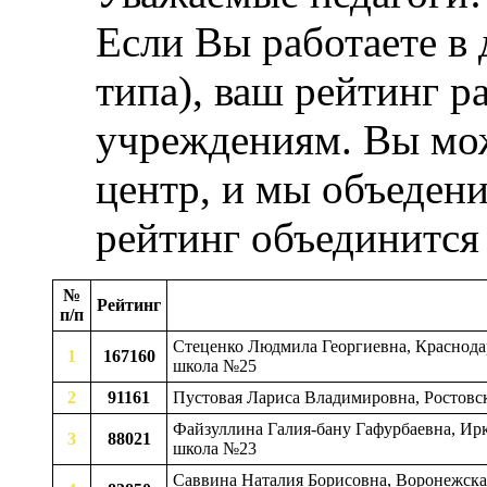
Если Вы работаете в
типа), ваш рейтинг р
учреждениям. Вы мож
центр, и мы объедени
рейтинг объединится
№
Рейтинг
п/п
Стеценко Людмила Георгиевна, Краснодар
1
167160
школа №25
2
91161
Пустовая Лариса Владимировна, Ростовск
Файзуллина Галия-бану Гафурбаевна, Ирк
3
88021
школа №23
Саввина Наталия Борисовна, Воронежская