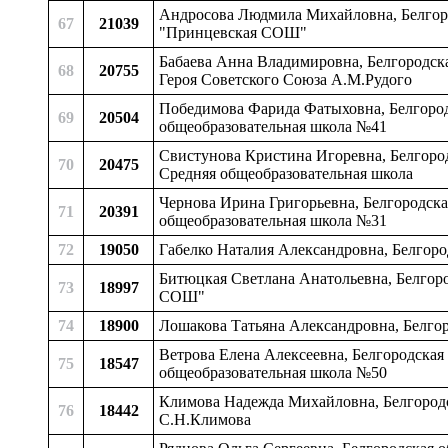
Андросова Людмила Михайловна, Белгоро
67
21039
"Принцевская СОШ"
Бабаева Анна Владимировна, Белгородска
68
20755
Героя Советского Союза А.М.Рудого
Победимова Фарида Фатыховна, Белгородс
69
20504
общеобразовательная школа №41
Свистунова Кристина Игоревна, Белгород
70
20475
Средняя общеобразовательная школа
Чернова Ирина Григорьевна, Белгородская
71
20391
общеобразовательная школа №31
72
19050
Габелко Наталия Александровна, Белгоро
Битюцкая Светлана Анатольевна, Белгоро
73
18997
СОШ"
74
18900
Лошакова Татьяна Александровна, Белго
Ветрова Елена Алексеевна, Белгородская 
75
18547
общеобразовательная школа №50
Климова Надежда Михайловна, Белгородск
76
18442
С.Н.Климова