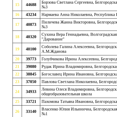
Борзова Светлана Сергеевна, Белгородск
15
44688
№3
16
43234
Нармаева Анна Николаевна, Республика 
Пиличева Жанна Викторовна, Белгородска
17
40873
№3
Сухина Вера Геннадьевна, Волгоградская
18
40320
"Дарование"
Соболева Галина Алексеевна, Белгородск
19
40100
А.М.Жданова
20
39773
Голубчикова Ирина Алексеевна, Белгород
21
39080
Рудак Ирина Владимировна, Белгородска
22
38845
Богославец Ирина Ивановна, Белгородска
23
37050
Павлова Светлана Николаевна, Белгородс
Левина Олеся Владимировна, Белгородска
24
34933
общеобразовательная школа
25
33721
Пахомова Татьяна Ивановна, Белгородска
Власенко Юлия Ильинична, Белгородская
26
33140
№1