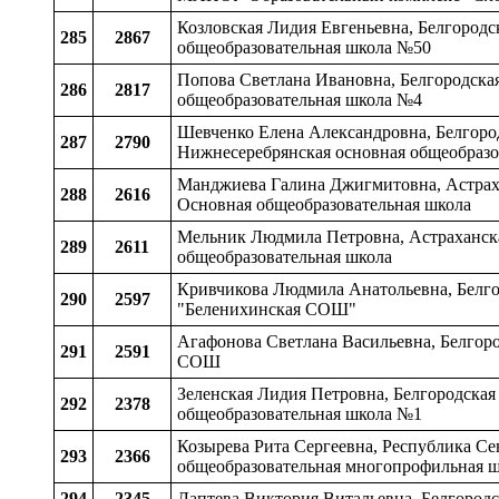
Козловская Лидия Евгеньевна, Белгородск
285
2867
общеобразовательная школа №50
Попова Светлана Ивановна, Белгородская 
286
2817
общеобразовательная школа №4
Шевченко Елена Александровна, Белгород
287
2790
Нижнесеребрянская основная общеобразо
Манджиева Галина Джигмитовна, Астрах
288
2616
Основная общеобразовательная школа
Мельник Людмила Петровна, Астраханск
289
2611
общеобразовательная школа
Кривчикова Людмила Анатольевна, Белгор
290
2597
"Беленихинская СОШ"
Агафонова Светлана Васильевна, Белгоро
291
2591
СОШ
Зеленская Лидия Петровна, Белгородская
292
2378
общеобразовательная школа №1
Козырева Рита Сергеевна, Республика Се
293
2366
общеобразовательная многопрофильная ш
294
2345
Лаптева Виктория Витальевна, Белгородс