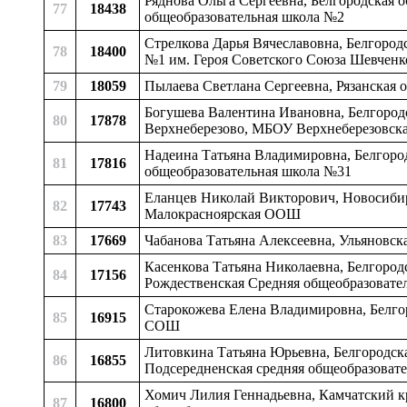
Ряднова Ольга Сергеевна, Белгородская о
77
18438
общеобразовательная школа №2
Стрелкова Дарья Вячеславовна, Белгород
78
18400
№1 им. Героя Советского Союза Шевченк
79
18059
Пылаева Светлана Сергеевна, Рязанская о
Богушева Валентина Ивановна, Белгородс
80
17878
Верхнеберезово, МБОУ Верхнеберезовска
Надеина Татьяна Владимировна, Белгород
81
17816
общеобразовательная школа №31
Еланцев Николай Викторович, Новосибир
82
17743
Малокрасноярская ООШ
83
17669
Чабанова Татьяна Алексеевна, Ульяновска
Касенкова Татьяна Николаевна, Белгородс
84
17156
Рождественская Средняя общеобразовате
Старокожева Елена Владимировна, Белгоро
85
16915
СОШ
Литовкина Татьяна Юрьевна, Белгородская
86
16855
Подсередненская средняя общеобразоват
Хомич Лилия Геннадьевна, Камчатский кр
87
16800