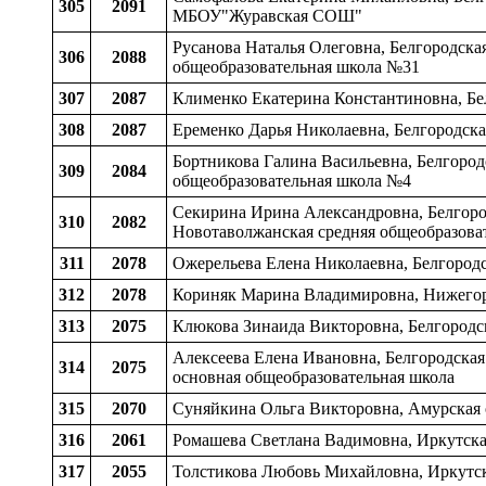
305
2091
МБОУ"Журавская СОШ"
Русанова Наталья Олеговна, Белгородская
306
2088
общеобразовательная школа №31
307
2087
Клименко Екатерина Константиновна, Бел
308
2087
Еременко Дарья Николаевна, Белгородска
Бортникова Галина Васильевна, Белгород
309
2084
общеобразовательная школа №4
Секирина Ирина Александровна, Белгород
310
2082
Новотаволжанская средняя общеобразоват
311
2078
Ожерельева Елена Николаевна, Белгородс
312
2078
Кориняк Марина Владимировна, Нижегоро
313
2075
Клюкова Зинаида Викторовна, Белгородс
Алексеева Елена Ивановна, Белгородская
314
2075
основная общеобразовательная школа
315
2070
Суняйкина Ольга Викторовна, Амурская 
316
2061
Ромашева Светлана Вадимовна, Иркутская 
317
2055
Толстикова Любовь Михайловна, Иркутск