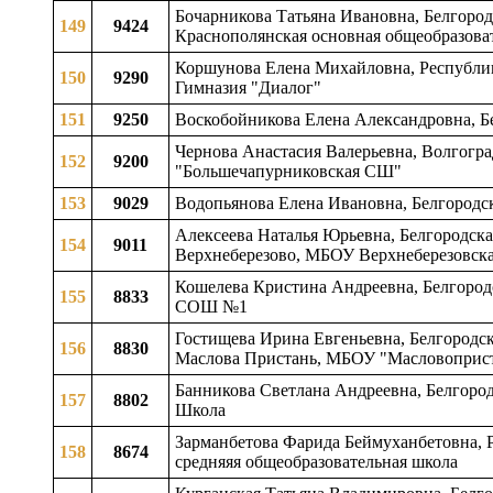
Бочарникова Татьяна Ивановна, Белгород
149
9424
Краснополянская основная общеобразова
Коршунова Елена Михайловна, Республика
150
9290
Гимназия "Диалог"
151
9250
Воскобойникова Елена Александровна, Бе
Чернова Анастасия Валерьевна, Волгогра
152
9200
"Большечапурниковская СШ"
153
9029
Водопьянова Елена Ивановна, Белгородс
Алексеева Наталья Юрьевна, Белгородская
154
9011
Верхнеберезово, МБОУ Верхнеберезовска
Кошелева Кристина Андреевна, Белгородс
155
8833
СОШ №1
Гостищева Ирина Евгеньевна, Белгородска
156
8830
Маслова Пристань, МБОУ "Масловоприс
Банникова Светлана Андреевна, Белгород
157
8802
Школа
Зарманбетова Фарида Беймуханбетовна, Р
158
8674
средняяя общеобразовательная школа