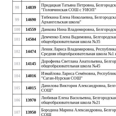
Придацкая Татьяна Петровна, Белгородска
98
14839
"Головчинская СОШ с УИОП"
Тибекина Елена Николаевна, Белгородска
99
14690
Архангельская школа"
100
14559
Данкова Нина Владимировна, Белгородска
Демченко Елена Вадимовна, Белгородская
101
14504
общеобразовательная школа №35
Леник Лариса Владимировна, Республика
102
14474
Средняя общеобразовательная школа №1 и
Дорофеева Светлана Анатольевна, Белгор
103
14145
общеобразовательная школа №45
Измайлова Лариса Семёновна, Республика
104
14016
"Саган-Нурская СОШ"
Данилова Виктория Александровна, Белг
105
14015
СОШ"
Любивая Елена Васильевна, Белгородская 
106
13970
общеобразовательная школа №21
Бородина Марина Александровна, Белгоро
107
13950
СОШ