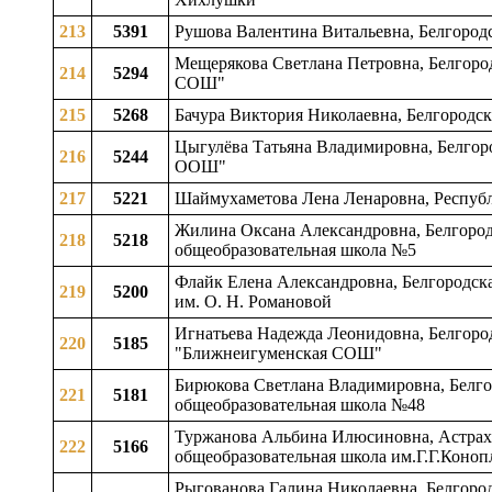
213
5391
Рушова Валентина Витальевна, Белгородс
Мещерякова Светлана Петровна, Белгород
214
5294
СОШ"
215
5268
Бачура Виктория Николаевна, Белгородск
Цыгулёва Татьяна Владимировна, Белгор
216
5244
ООШ"
217
5221
Шаймухаметова Лена Ленаровна, Республ
Жилина Оксана Александровна, Белгородс
218
5218
общеобразовательная школа №5
Флайк Елена Александровна, Белгородска
219
5200
им. О. Н. Романовой
Игнатьева Надежда Леонидовна, Белгород
220
5185
"Ближнеигуменская СОШ"
Бирюкова Светлана Владимировна, Белгор
221
5181
общеобразовательная школа №48
Туржанова Альбина Илюсиновна, Астраха
222
5166
общеобразовательная школа им.Г.Г.Коноп
Рыгованова Галина Николаевна, Белгород