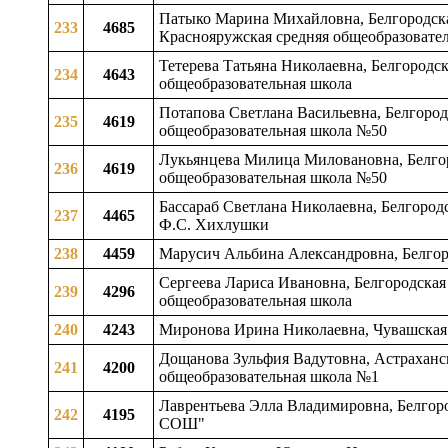
Патыко Марина Михайловна, Белгородска
233
4685
Краснояружская средняя общеобразовате
Тетерева Татьяна Николаевна, Белгородс
234
4643
общеобразовательная школа
Потапова Светлана Васильевна, Белгородс
235
4619
общеобразовательная школа №50
Лукьянцева Милица Миловановна, Белгоро
236
4619
общеобразовательная школа №50
Бассараб Светлана Николаевна, Белгород
237
4465
Ф.С. Хихлушки
238
4459
Марусич Альбина Александровна, Белгор
Сергеева Лариса Ивановна, Белгородская 
239
4296
общеобразовательная школа
240
4243
Миронова Ирина Николаевна, Чувашская 
Дощанова Зульфия Вадутовна, Астраханс
241
4200
общеобразовательная школа №1
Лаврентьева Элла Владимировна, Белгоро
242
4195
СОШ"