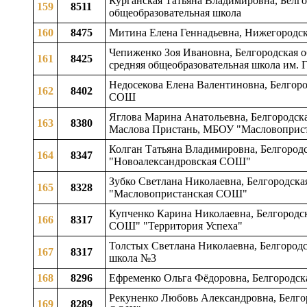
Курганская Татьяна Владимировна, Белго
159
8511
общеобразовательная школа
160
8475
Митина Елена Геннадьевна, Нижегородск
Чепиженко Зоя Ивановна, Белгородская о
161
8425
средняя общеобразовательная школа им. 
Недосекова Елена Валентиновна, Белгоро
162
8402
СОШ
Яглова Марина Анатольевна, Белгородска
163
8380
Маслова Пристань, МБОУ "Масловоприс
Колган Татьяна Владимировна, Белгородс
164
8347
"Новоалександровская СОШ"
Зубко Светлана Николаевна, Белгородска
165
8328
"Масловопристанская СОШ"
Купченко Карина Николаевна, Белгородск
166
8317
СОШ" "Территория Успеха"
Толстых Светлана Николаевна, Белгородс
167
8317
школа №3
168
8296
Ефременко Ольга Фёдоровна, Белгородска
Рекуненко Любовь Александровна, Белгор
169
8289