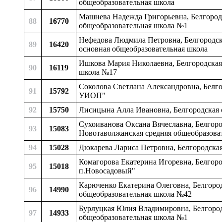
общеобразовательная школа
Машнева Надежда Григорьевна, Белгородс
88
16770
общеобразовательная школа №1
Нефедова Людмила Петровна, Белгородска
89
16420
основная общеобразовательная школа
Ишкова Мария Николаевна, Белгородская 
90
16119
школа №17
Соколова Светлана Александровна, Белго
91
15792
УИОП"
92
15750
Лисицына Алла Ивановна, Белгородская 
Сухоиванова Оксана Вячеславна, Белгоро
93
15083
Новотаволжанская средняя общеобразоват
94
15028
Дюкарева Лариса Петровна, Белгородская
Комагорова Екатерина Игоревна, Белгоро
95
15018
п.Новосадовый"
Карюченко Екатерина Олеговна, Белгород
96
14990
общеобразовательная школа №42
Бурлуцкая Юлия Владимировна, Белгородс
97
14933
общеобразовательная школа №1