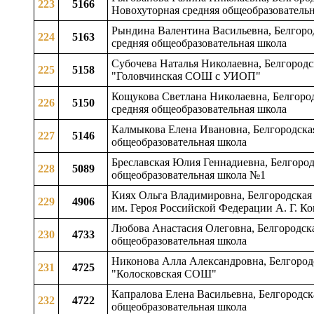
223
5166
Новохуторная средняя общеобразователь
Рындина Валентина Васильевна, Белгород
224
5163
средняя общеобразовательная школа
Субочева Наталья Николаевна, Белгородск
225
5158
"Головчинская СОШ с УИОП"
Кощукова Светлана Николаевна, Белгород
226
5150
средняя общеобразовательная школа
Калмыкова Елена Ивановна, Белгородская
227
5146
общеобразовательная школа
Бреславская Юлия Геннадиевна, Белгородс
228
5089
общеобразовательная школа №1
Киях Ольга Владимировна, Белгородская 
229
4906
им. Героя Российской Федерации А. Г. К
Любова Анастасия Олеговна, Белгородская
230
4733
общеобразовательная школа
Никонова Алла Александровна, Белгородс
231
4725
"Колосковская СОШ"
Капралова Елена Васильевна, Белгородск
232
4722
общеобразовательная школа