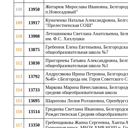
Житарюк Мирослава Ивановна, Белгородс
108
13950
п.Новосадовый"
Куниченко Наталья Александровна, Белго
109
13917
"Прелестненская СОШ"
Летошникова Светлана Анатольевна, Белг
110
13908
им. Ф.С. Хихлушки
Гребенюк Елена Евгеньевна, Белгородская
111
13875
общеобразовательная школа №7
Пригорнева Татьяна Александровна, Белго
112
13830
общеобразовательная школа №1
Андрусякова Ирина Петровна, Белгородск
113
13792
№40» г.Белгорода им. Героя Советского
Маркова Марина Вячеславовна, Белгородс
114
13733
средняя общеобразовательная школа
115
13695
Шарипова Лилия Роллановна, Оренбургск
Гриднева Светлана Ивановна, Белгородска
116
13514
Рождественская Средняя общеобразовате
Гребенщикова Жанна Сергеевна, Ханты-М
117
13350
Горноправдинск, МБОУ ХМР НОШ п. Го