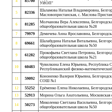
4
85700
УИОП"
Шаламова Наталья Владимировна, Белгоро
5
82336
Масловопристанская, c. Маслова Прист
Молчанова Вера Алексеевна, Белгородска
6
81285
общеобразовательная школа №28
7
79979
Демичева Анна Ярославовна, Белгородск
Шалабудина Наталья Витальевна, Белгоро
8
69661
общеобразовательная школа №50
Прокофьева Светлана Петровна, Белгородс
9
61282
общеобразовательная школа №21
Чувилкина Елена Юрьевна, Республика Се
10
60483
Республиканский физико-математический
Кононенко Валерия Юрьевна, Белгородск
11
59092
СОШ №1
12
55252
Ерёменко Елена Николаевна, Белгородска
13
52913
Морина Ольга Анатольевна, Московская 
Миколенко Светлана Васильевна, Белгоро
14
50273
общеобразовательная школа №50