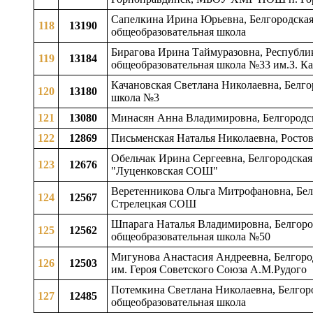
Сапелкина Ирина Юрьевна, Белгородская 
118
13190
общеобразовательная школа
Бирагова Ирина Таймуразовна, Республик
119
13184
общеобразовательная школа №33 им.З. Ка
Качановская Светлана Николаевна, Белго
120
13180
школа №3
121
13080
Минасян Анна Владимировна, Белгород
122
12869
Письменская Наталья Николаевна, Росто
Обельчак Ирина Сергеевна, Белгородская 
123
12676
"Луценковская СОШ"
Веретенникова Ольга Митрофановна, Белг
124
12567
Стрелецкая СОШ
Шпарага Наталья Владимировна, Белгород
125
12562
общеобразовательная школа №50
Мигунова Анастасия Андреевна, Белгоро
126
12503
им. Героя Советского Союза А.М.Рудого
Потемкина Светлана Николаевна, Белгород
127
12485
общеобразовательная школа