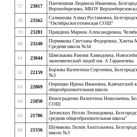
Панчишная Людмила Ивановна, Белгородск
57
23817
Верхнеберезово, МБОУ Верхнеберезовска
Салманова Алмаз Рустамовна, Белгородск
58
23562
"Октябрьскоготнянская СОШ"
59
23281
Правдина Марина Александровна, Челяби
Пермякова Светлана Федоровна, Ханты-М
60
23240
Средняя школа №34
Шмелькова Рамзия Хамидовна, Новосибир
61
23044
экономический лицей им. А Гараничева
Борзова Валентина Сергеевна, Белгородс
62
22159
№3
Опришко Ирина Ивановна, Камчатский кр
63
22069
общеобразовательная школа
Винограденко Валентина Николаевна, Бе
64
21850
СОШ
Затонских Нелли Леонидовны, Белгородск
65
21786
средняя общеобразовательная школа"
Шумакова Лилия Анатольевна, Белгородск
66
21556
школа №3