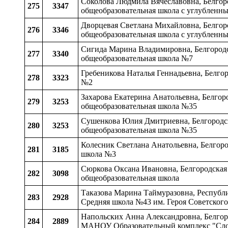
Соколова Людмила Вячеславовна, Белгоро
275
3347
общеобразовательная школа с углубленн
Дворцевая Светлана Михайловна, Белгоро
276
3346
общеобразовательная школа с углубленн
Сигида Марина Владимировна, Белгородск
277
3340
общеобразовательная школа №7
Гребеникова Наталья Геннадьевна, Белго
278
3323
№2
Захарова Екатерина Анатольевна, Белгоро
279
3253
общеобразовательная школа №35
Сушенкова Юлия Дмитриевна, Белгородска
280
3253
общеобразовательная школа №35
Колесник Светлана Анатольевна, Белгоро
281
3185
школа №3
Сюркова Оксана Ивановна, Белгородская 
282
3098
общеобразовательная школа
Таказова Марина Таймуразовна, Республи
283
2928
Средняя школа №43 им. Героя Советског
Напольских Анна Александровна, Белгород
284
2889
МАНОУ Образовательный комплекс "Сл