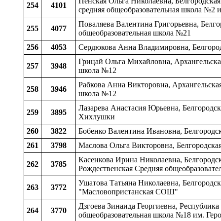
Пенская Ольга Николаевна, Белгородская 
254
4101
средняя общеобразовательная школа №2 
Поваляева Валентина Григорьевна, Белгор
255
4077
общеобразовательная школа №21
256
4053
Сердюкова Анна Владимировна, Белгород
Грицай Ольга Михайловна, Архангельска
257
3948
школа №12
Рабкова Анна Викторовна, Архангельска
258
3946
школа №12
Лазарева Анастасия Юрьевна, Белгородск
259
3895
Хихлушки
260
3822
Бобенко Валентина Ивановна, Белгородска
261
3798
Маслова Ольга Викторовна, Белгородска
Касенкова Ирина Николаевна, Белгородска
262
3785
Рождественская Средняя общеобразовате
Ушатова Татьяна Николаевна, Белгородск
263
3772
"Масловопристанская СОШ"
Дзгоева Зинаида Георгиевна, Республика
264
3770
общеобразовательная школа №18 им. Гер