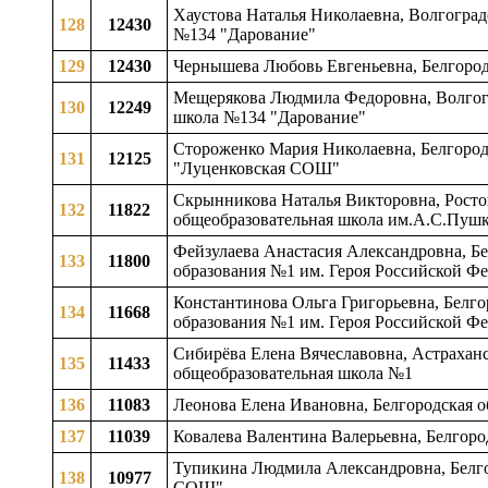
Хаустова Наталья Николаевна, Волгоград
128
12430
№134 "Дарование"
129
12430
Чернышева Любовь Евгеньевна, Белгород
Мещерякова Людмила Федоровна, Волгогра
130
12249
школа №134 "Дарование"
Стороженко Мария Николаевна, Белгородск
131
12125
"Луценковская СОШ"
Скрынникова Наталья Викторовна, Росто
132
11822
общеобразовательная школа им.А.С.Пуш
Фейзулаева Анастасия Александровна, Бе
133
11800
образования №1 им. Героя Российской Фе
Константинова Ольга Григорьевна, Белго
134
11668
образования №1 им. Героя Российской Фе
Сибирёва Елена Вячеславовна, Астраханс
135
11433
общеобразовательная школа №1
136
11083
Леонова Елена Ивановна, Белгородская о
137
11039
Ковалева Валентина Валерьевна, Белгоро
Тупикина Людмила Александровна, Белго
138
10977
СОШ"