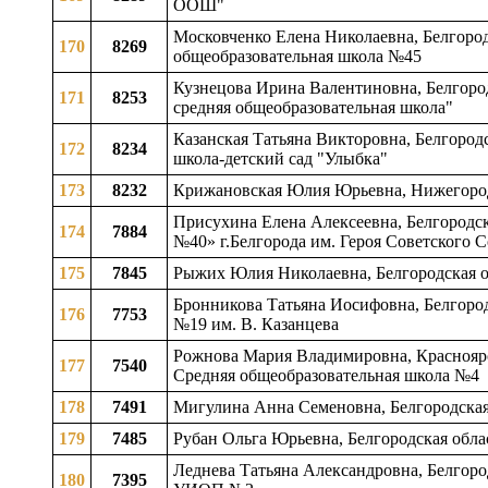
ООШ"
Московченко Елена Николаевна, Белгород
170
8269
общеобразовательная школа №45
Кузнецова Ирина Валентиновна, Белгород
171
8253
средняя общеобразовательная школа"
Казанская Татьяна Викторовна, Белгород
172
8234
школа-детский сад "Улыбка"
173
8232
Крижановская Юлия Юрьевна, Нижегородс
Присухина Елена Алексеевна, Белгородск
174
7884
№40» г.Белгорода им. Героя Советского
175
7845
Рыжих Юлия Николаевна, Белгородская об
Бронникова Татьяна Иосифовна, Белгород
176
7753
№19 им. В. Казанцева
Рожнова Мария Владимировна, Красноярс
177
7540
Средняя общеобразовательная школа №4
178
7491
Мигулина Анна Семеновна, Белгородская
179
7485
Рубан Ольга Юрьевна, Белгородская облас
Леднева Татьяна Александровна, Белгоро
180
7395