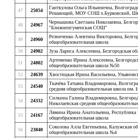
Гаиткулова Ольга Ильинична, Волгоградск
47
25054
Решающий, МОУ СОШ х.Бурковский, Шк
Чернышова Светлана Николаевна, Белгоро
48
24967
"Ближнеигуменская СОШ"
Резниченко Алевтина Викторовна, Белгоро
49
24960
общеобразовательная школа
50
24902
Зуза Лариса Алексеевна, Белгородская об
Артеменко Ирина Алексеевна, Белгородск
51
24802
общеобразовательная школа №50
52
24639
Хвостицкая Ирина Васильевна, Ульяновск
Ткачёва Татьяна Владимировна, Волгогра
53
24540
средняя общеобразовательная школа им.
Силкина Галина Владимировна, Белгородс
54
24332
Николаевская средняя общеобразовательн
Лямина Ирина Анатольевна, Республика У
55
24167
общеобразовательная школа
Соколова Алла Евгеньевна, Калужская об
56
23840
общеобразовательная школа №4