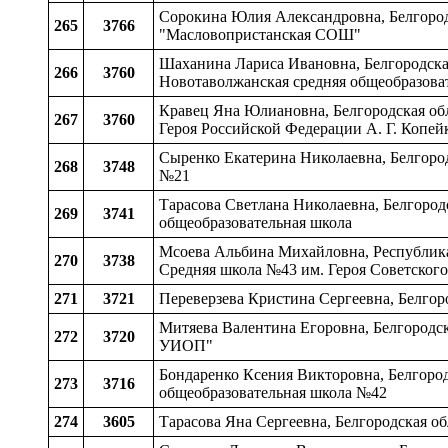
Сорокина Юлия Александровна, Белгородс
265
3766
"Масловопристанская СОШ"
Шаханина Лариса Ивановна, Белгородская
266
3760
Новотаволжанская средняя общеобразоват
Кравец Яна Юлиановна, Белгородская обл
267
3760
Героя Российской Федерации А. Г. Копей
Сыренко Екатерина Николаевна, Белгород
268
3748
№21
Тарасова Светлана Николаевна, Белгород
269
3741
общеобразовательная школа
Мсоева Альбина Михайловна, Республика 
270
3738
Средняя школа №43 им. Героя Советског
271
3721
Переверзева Кристина Сергеевна, Белгор
Митяева Валентина Егоровна, Белгородск
272
3720
УИОП"
Бондаренко Ксения Викторовна, Белгород
273
3716
общеобразовательная школа №42
274
3605
Тарасова Яна Сергеевна, Белгородская о