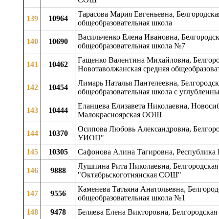
Тарасова Мария Евгеньевна, Белгородска
139
10964
общеобразовательная школа
Васильченко Елена Ивановна, Белгородска
140
10690
общеобразовательная школа №7
Гащенко Валентина Михайловна, Белгород
141
10462
Новотаволжанская средняя общеобразоват
Лимарь Наталья Пантелеевна, Белгородска
142
10454
общеобразовательная школа с углубленн
Еланцева Елизавета Николаевна, Новоси
143
10444
Малокрасноярская ООШ
Осипова Любовь Александровна, Белгород
144
10370
УИОП"
145
10305
Сафонова Алина Тагировна, Республика
Лушпина Рита Николаевна, Белгородская 
146
9888
"Октябрьскоготнянская СОШ"
Каменева Татьяна Анатольевна, Белгородс
147
9556
общеобразовательная школа №1
148
9478
Беляева Елена Викторовна, Белгородская