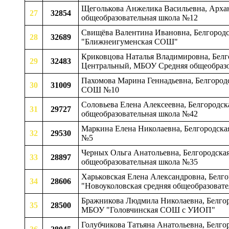
Щеголькова Анжелика Васильевна, Архан
27
32854
общеобразовательная школа №12
Свищёва Валентина Ивановна, Белгородск
28
32689
"Ближнеигуменская СОШ"
Криковцова Наталья Владимировна, Белгор
29
32483
Центральный, МБОУ Средняя общеобразо
Пахомова Марина Геннадьевна, Белгородс
30
31009
СОШ №10
Соловьева Елена Алексеевна, Белгородска
31
29727
общеобразовательная школа №42
Маркина Елена Николаевна, Белгородская
32
29530
№5
Черных Ольга Анатольевна, Белгородская
33
28897
общеобразовательная школа №35
Харьковская Елена Александровна, Белго
34
28606
"Новоуколовская средняя общеобразовате
Бражникова Людмила Николаевна, Белгород
35
28500
МБОУ "Головчинская СОШ с УИОП"
Голубчикова Татьяна Анатольевна, Белго