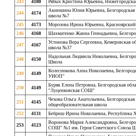
243
4180
Рябых Кристина Юрьевна, Нижегородская
Акиншина Юлия Юрьевна, Белгородская об
244
4174
школа №7
245
4173
Морозова Ирина Юрьевна, Красноярский
246
4168
Шахматенко Жанна Геннадьевна, Белгоро
Устинова Вера Сергеевна, Кемеровская о
247
4167
школа №37
Надольная Людмила Николаевна, Белгоро
248
4150
Школа
Колесникова Анна Николаевна, Белгородс
249
4149
УИОП"
Буряк Елена Петровна, Белгородская облас
250
4149
"Луценковская СОШ"
Чехова Ольга Анатольевна, Белгородская 
251
4145
общеобразовательная школа
252
4131
Бебриш Ирина Николаевна, Республика 
Воронова Мария Александровна, Белгородс
253
4123
СОШ" №1 им. Героя Советского Союза Ш