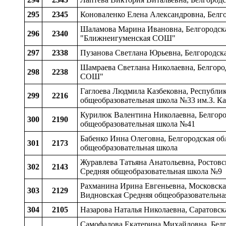
295
2345
Коноваленко Елена Александровна, Белг
Шаламова Марина Ивановна, Белгородска
296
2340
"Ближнеигуменская СОШ"
297
2338
Пузанова Светлана Юрьевна, Белгородск
Шамраева Светлана Николаевна, Белгород
298
2238
СОШ"
Гаглоева Людмила Казбековна, Республик
299
2216
общеобразовательная школа №33 им.З. Ка
Курилюк Валентина Николаевна, Белгород
300
2190
общеобразовательная школа №41
Бабенко Инна Олеговна, Белгородская об
301
2173
общеобразовательная школа
Журавлева Татьяна Анатольевна, Ростовс
302
2143
Средняя общеобразовательная школа №9
Рахманина Ирина Евгеньевна, Московская
303
2129
Видновская Средняя общеобразовательна
304
2105
Назарова Наталья Николаевна, Саратовск
Самофалова Екатерина Михайловна, Белго