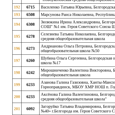
192
6715
Василенко Татьяна Юрьевна, Белгородска
193
6508
Марсунова Раиса Николаевна, Республик
Зюзюкина Ирина Александровна, Белгород
194
6308
СОШ" №1 им. Героя Советского Союза Ш
Селезнева Татьяна Николаевна, Белгород
195
6278
средняя общеобразовательная школа
Андрианова Ольга Петровна, Белгородска
196
6273
общеобразовательная школа №50
Шубина Ольга Сергеевна, Белгородская о
197
6260
школа №17
Мирошниченко Валентина Викторовна, Бел
198
6242
общеобразовательная школа
Азанова Галина Газизовна, Ханты-Манси
199
6233
Горноправдинск, МБОУ ХМР НОШ п. Го
Аксёнова Галина Валентиновна, Белгород
200
6233
средняя общеобразовательная школа"
Загоруйко Татьяна Владимировна, Белгор
201
6092
№40» г.Белгорода им. Героя Советского