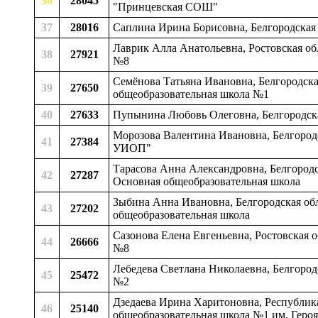
36
28045
"Принцевская СОШ"
37
28016
Саплина Ирина Борисовна, Белгородская
Лаврик Алла Анатольевна, Ростовская обл
38
27921
№8
Семёнова Татьяна Ивановна, Белгородска
39
27650
общеобразовательная школа №1
40
27633
Пупынина Любовь Олеговна, Белгородска
Морозова Валентина Ивановна, Белгородс
41
27384
УИОП"
Тарасова Анна Александровна, Белгородс
42
27287
Основная общеобразовательная школа
Зыбина Анна Ивановна, Белгородская обл
43
27202
общеобразовательная школа
Сазонова Елена Евгеньевна, Ростовская о
44
26666
№8
Лебедева Светлана Николаевна, Белгород
45
25472
№2
Дзедаева Ирина Харитоновна, Республика 
46
25140
общеобразовательная школа №1 им. Героя