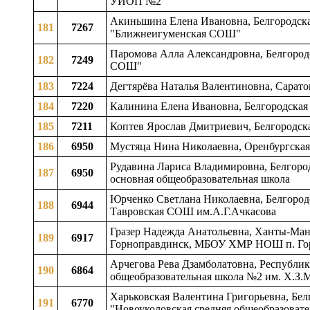
УИОП №2
Акиньшина Елена Ивановна, Белгородская
181
7267
"Ближнеигуменская СОШ"
Паромова Алла Александровна, Белгород
182
7249
СОШ"
183
7224
Дегтярёва Наталья Валентиновна, Сарато
184
7220
Калинина Елена Ивановна, Белгородская
185
7211
Коптев Ярослав Дмитриевич, Белгородска
186
6950
Мустяца Нина Николаевна, Оренбургская
Рудавина Лариса Владимировна, Белгородс
187
6950
основная общеобразовательная школа
Юрченко Светлана Николаевна, Белгородск
188
6944
Тавровская СОШ им.А.Г.Ачкасова
Гразер Надежда Анатольевна, Ханты-Ман
189
6917
Горноправдинск, МБОУ ХМР НОШ п. Го
Арчегова Рева Дзамболатовна, Республик
190
6864
общеобразовательная школа №2 им. Х.З.
Харьковская Валентина Григорьевна, Бел
191
6770
"Новоуколовская средняя общеобразовате