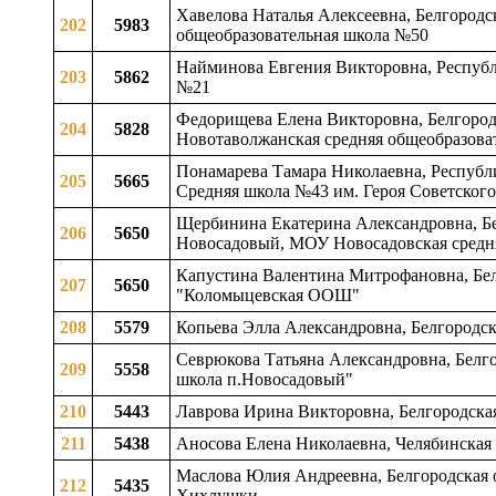
Хавелова Наталья Алексеевна, Белгородск
202
5983
общеобразовательная школа №50
Найминова Евгения Викторовна, Республ
203
5862
№21
Федорищева Елена Викторовна, Белгородс
204
5828
Новотаволжанская средняя общеобразоват
Понамарева Тамара Николаевна, Республи
205
5665
Средняя школа №43 им. Героя Советског
Щербинина Екатерина Александровна, Белг
206
5650
Новосадовый, МОУ Новосадовская средня
Капустина Валентина Митрофановна, Бел
207
5650
"Коломыцевская ООШ"
208
5579
Копьева Элла Александровна, Белгородск
Севрюкова Татьяна Александровна, Белго
209
5558
школа п.Новосадовый"
210
5443
Лаврова Ирина Викторовна, Белгородская
211
5438
Аносова Елена Николаевна, Челябинская
Маслова Юлия Андреевна, Белгородская о
212
5435
Хихлушки