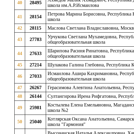
40
28495
школа им.А.Р.Исмаилова
Петрова Марина Борисовна, Республика К
41
28154
школа
42
28115
Маслова Светлана Владиславовна, Моск
Урчукова Светлана Мухамедовна, Республ
43
27783
общеобразовательная школа
Шарипова Расиня Ринатовна, Республика 
44
27633
общеобразовательная школа
45
27214
Шулакова Галина Глебовна, Республика 
Исмаилова Ашира Кахримановна, Республи
46
27033
общеобразовательная школа
47
26267
Герасимова Алевтина Анатольевна, Респу
48
26144
Султангирова Ирена Рифгатовна, Республ
Костылева Елена Емельяновна, Магаданск
49
25981
школа №2
Котлярская Оксана Анатольевна, Самарска
50
25040
школа "Гармония"
Высочанская Наталья Александровна, Ха