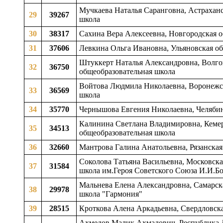
Мучкаева Наталья Саранговна, Астраханс
29
39267
школа
30
38317
Сахина Вера Алексеевна, Новгородская о
31
37606
Левкина Ольга Ивановна, Ульяновская обл
Штуккерт Наталья Александровна, Волгог
32
36750
общеобразовательная школа
Войтова Людмила Николаевна, Воронежска
33
36569
школа
34
35770
Чернышова Евгения Николаевна, Челябинс
Калинина Светлана Владимировна, Кемеро
35
34513
общеобразовательная школа
36
32660
Мантрова Галина Анатольевна, Рязанская 
Соколова Татьяна Васильевна, Московска
37
31584
школа им.Героя Советского Союза И.И.Бо
Мальнева Елена Александровна, Самарская
38
29978
школа "Гармония"
39
28515
Кроткова Алена Аркадьевна, Свердловска
Ахмедов Малик Ахмадович, Республика Да