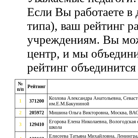
Если Вы работаете в
типа), ваш рейтинг р
учреждениям. Вы мож
центр, и мы объедини
рейтинг объединится
№
Рейтинг
п/п
Козлова Александра Анатольевна, Севас
1
371200
им.Е.М.Бакуниной
2
205972
Мишина Ольга Викторовна, Москва, ВА
Егорова Елена Николаевна, Вологодская о
3
129410
школа
Елисеева Татьяна Михайловна, Ленинград