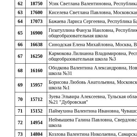
62
18750
Усик Светлана Валентиновна, Республика
63
17600
Киселева Светлана Павловна, Московская
64
17073
Бажаева Лариса Сергеевна, Республика Б
Гизатуллина Фануза Наиловна, Республик
65
16900
общеобразовательная школа
66
16638
Синодская Елена Михайловна, Москва, 
Кармокова Лилианна Владимировна, Респу
67
16250
общеобразовательная школа №3
Ободкова Валентина Александровна, Новг
68
16160
школа №31
Борисова Любовь Анатольевна, Московска
69
15957
школа №1
Зуева Эльвира Алексеевна, Тульская обла
70
15712
№21 "Дубровская"
71
15152
Паймухина Валентина Ивановна, Чувашск
Неймышева Галина Павловна, Свердловска
72
14954
школа
73
14804
Козлова Валентина Николаевна, Самарска