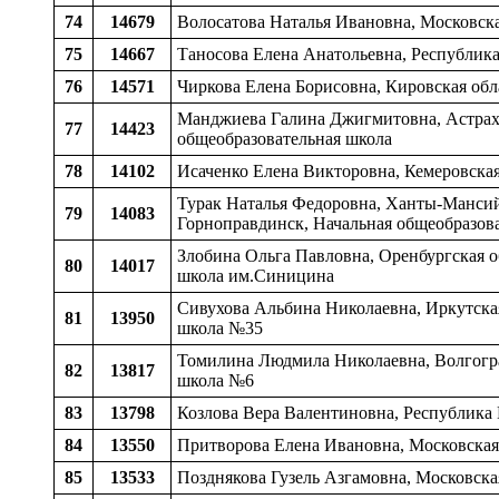
74
14679
Волосатова Наталья Ивановна, Московска
75
14667
Таносова Елена Анатольевна, Республика
76
14571
Чиркова Елена Борисовна, Кировская обл
Манджиева Галина Джигмитовна, Астраха
77
14423
общеобразовательная школа
78
14102
Исаченко Елена Викторовна, Кемеровская
Турак Наталья Федоровна, Ханты-Мансий
79
14083
Горноправдинск, Начальная общеобразов
Злобина Ольга Павловна, Оренбургская о
80
14017
школа им.Синицина
Сивухова Альбина Николаевна, Иркутская 
81
13950
школа №35
Томилина Людмила Николаевна, Волгоград
82
13817
школа №6
83
13798
Козлова Вера Валентиновна, Республика 
84
13550
Притворова Елена Ивановна, Московская 
85
13533
Позднякова Гузель Азгамовна, Московская