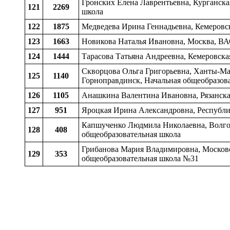
Гронских Елена Лаврентьевна, Курганская
121
2269
школа
122
1875
Медведева Ирина Геннадьевна, Кемеровск
123
1663
Новикова Наталья Ивановна, Москва, В
124
1444
Тарасова Татьяна Андреевна, Кемеровска
Скворцова Ольга Григорьевна, Ханты-Ма
125
1140
Горноправдинск, Начальная общеобразов
126
1105
Анашкина Валентина Ивановна, Рязанская
127
951
Яроцкая Ирина Александровна, Республик
Капшученко Людмила Николаевна, Волгогр
128
408
общеобразовательная школа
Грибанова Мария Владимировна, Московс
129
353
общеобразовательная школа №31