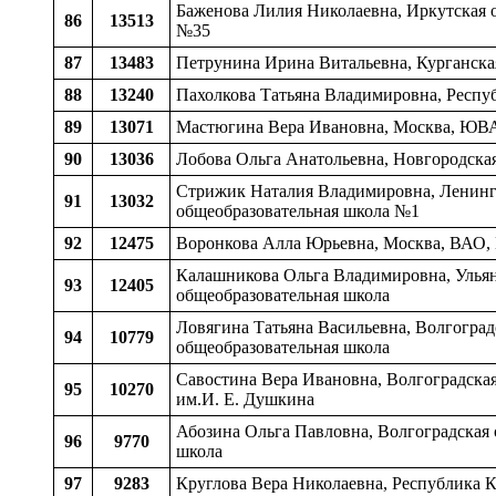
Баженова Лилия Николаевна, Иркутская о
86
13513
№35
87
13483
Петрунина Ирина Витальевна, Курганска
88
13240
Пахолкова Татьяна Владимировна, Респуб
89
13071
Мастюгина Вера Ивановна, Москва, ЮВА
90
13036
Лобова Ольга Анатольевна, Новгородская
Стрижик Наталия Владимировна, Ленингр
91
13032
общеобразовательная школа №1
92
12475
Воронкова Алла Юрьевна, Москва, ВАО,
Калашникова Ольга Владимировна, Ульяно
93
12405
общеобразовательная школа
Ловягина Татьяна Васильевна, Волгоградс
94
10779
общеобразовательная школа
Савостина Вера Ивановна, Волгоградская 
95
10270
им.И. Е. Душкина
Абозина Ольга Павловна, Волгоградская 
96
9770
школа
97
9283
Круглова Вера Николаевна, Республика К