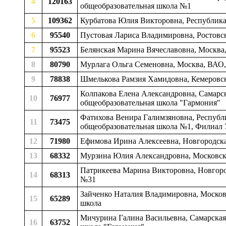
4
120163
общеобразовательная школа №1
5
109362
Курбатова Юлия Викторовна, Республика 
6
95540
Пустовая Лариса Владимировна, Ростовск
7
95523
Белянская Марина Вячеславовна, Москв
8
80790
Мурлага Ольга Семеновна, Москва, ВАО
9
78838
Шмелькова Рамзия Хамидовна, Кемеровска
Колпакова Елена Александровна, Самарска
10
76977
общеобразовательная школа "Гармония"
Фатихова Венира Галимзяновна, Республи
11
73475
общеобразовательная школа №1, Филиал 
12
71980
Ефимова Ирина Алексеевна, Новгородская
13
68332
Мурзина Юлия Александровна, Московская
Патрикеева Марина Викторовна, Новгород
14
68313
№31
Зайченко Наталия Владимировна, Московс
15
65289
школа
Мичурина Галина Васильевна, Самарская о
16
63752