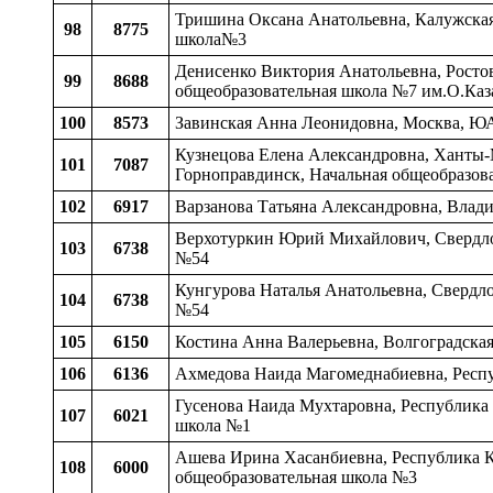
Тришина Оксана Анатольевна, Калужская 
98
8775
школа№3
Денисенко Виктория Анатольевна, Ростовс
99
8688
общеобразовательная школа №7 им.О.Каз
100
8573
Завинская Анна Леонидовна, Москва, Ю
Кузнецова Елена Александровна, Ханты-
101
7087
Горноправдинск, Начальная общеобразов
102
6917
Варзанова Татьяна Александровна, Владим
Верхотуркин Юрий Михайлович, Свердловс
103
6738
№54
Кунгурова Наталья Анатольевна, Свердлов
104
6738
№54
105
6150
Костина Анна Валерьевна, Волгоградская
106
6136
Ахмедова Наида Магомеднабиевна, Респу
Гусенова Наида Мухтаровна, Республика 
107
6021
школа №1
Ашева Ирина Хасанбиевна, Республика Ка
108
6000
общеобразовательная школа №3