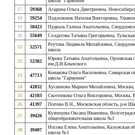
школа "Гармония"
17
59368
Агарина Ольга Дмитриевна, Новосибирска
18
59254
Подложнюк Наталья Викторовна, Ульяновс
19
58423
Пудваль Галина Анатольевна, Свердловск
20
55649
Солдатова Татьяна Григорьевна, Тульская
Реутова Людмила Михайловна, Свердловск
21
52571
школа
Юрова Татьяна Анатольевна, Орловская о
22
52382
им.Д.И.Блынского
Конакова Ольга Васильевна, Самарская об
23
47713
школа "Гармония"
24
42832
Хусаинова Марина Михайловна, Москва
25
42183
Скотникова Ольга Викторовна, Москва,
26
41397
Попова В.Н., Московская область, р-н Ш
Кузнецова Оксана Ивановна, Волгоградска
27
39426
общеобразовательная школа №3
Носова Елена Анатольевна, Калужская об
28
39407
школа №3