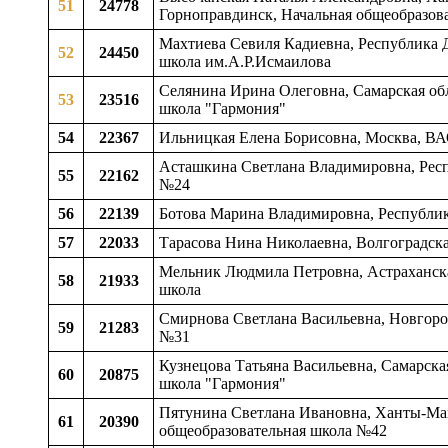
51
24778
Горноправдинск, Начальная общеобразов
Махтиева Севиля Кадиевна, Республика Д
52
24450
школа им.А.Р.Исмаилова
Селянина Ирина Олеговна, Самарская обла
53
23516
школа "Гармония"
54
22367
Ильницкая Елена Борисовна, Москва, В
Асташкина Светлана Владимировна, Респу
55
22162
№24
56
22139
Ботова Марина Владимировна, Республик
57
22033
Тарасова Нина Николаевна, Волгоградска
Мельник Людмила Петровна, Астраханска
58
21933
школа
Смирнова Светлана Васильевна, Новгород
59
21283
№31
Кузнецова Татьяна Васильевна, Самарская
60
20875
школа "Гармония"
Пятунина Светлана Ивановна, Ханты-Ман
61
20390
общеобразовательная школа №42