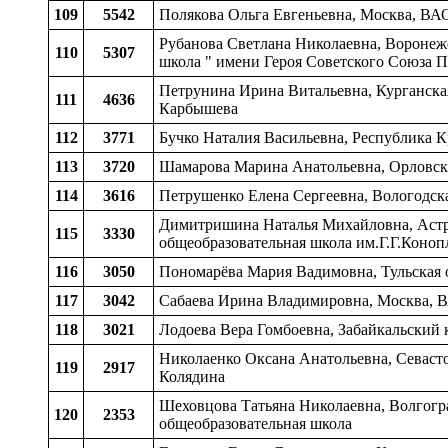
109
5542
Полякова Ольга Евгеньевна, Москва, ВА
Рубанова Светлана Николаевна, Воронежс
110
5307
школа " имени Героя Советского Союза П
Петрунина Ирина Витальевна, Курганская
111
4636
Карбышева
112
3771
Бучко Наталия Васильевна, Республика К
113
3720
Шамарова Марина Анатольевна, Орловская
114
3616
Петрушенко Елена Сергеевна, Вологодска
Димитришина Наталья Михайловна, Астрах
115
3330
общеобразовательная школа им.Г.Г.Коноп
116
3050
Пономарёва Мария Вадимовна, Тульская о
117
3042
Сабаева Ирина Владимировна, Москва, 
118
3021
Лодоева Вера Гомбоевна, Забайкальский к
Николаенко Оксана Анатольевна, Севасто
119
2917
Колядина
Шеховцова Татьяна Николаевна, Волгогра
120
2353
общеобразовательная школа