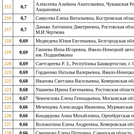
Алексеева Альбина Анатольевна, Чувашская Ре
215
0,7
Акцыновых
216
0,7
Самусева Елена Витальевна, Костромская облас
Данько Антонина Дмитриевна, Ростовская облас
217
0,7
М.И.Черткова
218
0,69
Медведева Юлия Евгеньевна, Белгородская обла
Ганиева Инна Игоревна, Ямало-Ненецкий автон
219
0,69
им. Подшибякина
220
0,69
Саетгареева Р. З., Республика Башкортостан, г.
221
0,69
Гордиенко Наталья Валерьевна, Ямало-Ненецки
222
0,68
Иванова Светлана Васильевна, Кемеровская обл
223
0,68
Ушанева Ирина Евгеньевна, Ростовская область
224
0,67
Чевичелова Елена Геннадьевна, Московская обл
225
0,66
Мезенцева Александра Ивановна, Мурманская о
226
0,66
Кондаурова Анна Михайловна, Оренбургская обл
227
0,66
Волокитина Елена Андреевна, Кемеровская обл
228
0,66
Смирнова Елена Петровна, Самарская область, 