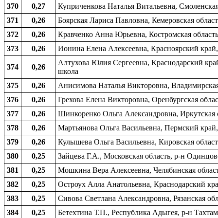
370
0,27
Куприченкова Наталья Витальевна, Смоленская 
371
0,26
Боярская Лариса Павловна, Кемеровская област
372
0,26
Кравченко Анна Юрьевна, Костромская область,
373
0,26
Ионина Елена Алексеевна, Красноярский край, 
Алтухова Юлия Сергеевна, Краснодарский край
374
0,26
школа
375
0,26
Анисимова Наталья Викторовна, Владимирская о
376
0,26
Грехова Елена Викторовна, Оренбургская облас
377
0,26
Шинкоренко Ольга Александровна, Иркутская об
378
0,26
Мартьянова Ольга Васильевна, Пермский край, 
379
0,26
Кулышева Ольга Васильевна, Кировская область
380
0,25
Зайцева Г.А., Московская область, р-н Одинцо
381
0,25
Мошкина Вера Алексеевна, Челябинская область
382
0,25
Остроух Алла Анатольевна, Краснодарский край
383
0,25
Сивова Светлана Александровна, Рязанская обл
384
0,25
Бетехтина Т.П., Республика Адыгея, р-н Тахта