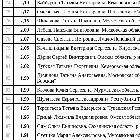
74
2,19
Байбурина Татьяна Викторовна, Кемеровская о
75
2,17
Ожерельева Нонна Викторовна, Пензенская обла
76
2,15
Шикалова Татьяна Ивановна, Московская област
77
2,09
Лебедь Надежда Викторовна, Московская област
78
2,07
Сизова Светлана Петровна, Ямало-Ненецкий ав
79
2,06
Колышницына Екатерина Сергеевна, Кировская 
80
2,05
Дёрин Сергей Викторович, Омская область, р-н
81
2,02
Дубская Татьяна Георгиевна, Кемеровская облас
Демидова Татьяна Анатольевна, Московская обл
82
1,99
Борская"
83
1,99
Козлова Юлия Сергеевна, Мурманская область,
84
1,99
Шулятьева Дарья Александровна, Республика Та
85
1,96
Терентьева Татьяна Валерьевна, Чувашская Ре
86
1,95
Грицай Людмила Владимировна, Омская область
87
1,93
Сим Ольга Ендиновна, Сахалинская область, р-
88
1,91
Суетина Мария Александровна, Мурманская обл