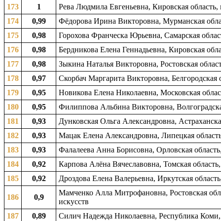
173
1
Рева Людмила Евгеньевна, Кировская область,
174
0,99
Фёдорова Ирина Викторовна, Мурманская облас
175
0,98
Горохова Франческа Юрьевна, Самарская област
176
0,98
Бердникова Елена Геннадьевна, Кировская обла
177
0,98
Зыкина Наталья Викторовна, Ростовская область
178
0,97
Скорбач Маргарита Викторовна, Белгородская о
179
0,95
Новикова Елена Николаевна, Московская област
180
0,95
Филиппова Альбина Викторовна, Волгоградская
181
0,93
Дунковская Ольга Александровна, Астраханская
182
0,93
Мацак Елена Александровна, Липецкая область,
183
0,93
Фалалеева Анна Борисовна, Орловская область,
184
0,92
Карпова Алёна Вячеславовна, Томская область,
185
0,92
Дроздова Елена Валерьевна, Иркутская область,
Мамченко Алла Митрофановна, Ростовская обла
186
0,9
искусств
187
0,89
Силич Надежда Николаевна, Республика Коми, г