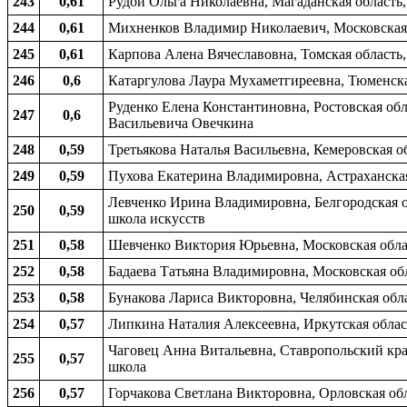
243
0,61
Рудой Ольга Николаевна, Магаданская область, 
244
0,61
Михненков Владимир Николаевич, Московская о
245
0,61
Карпова Алена Вячеславовна, Томская область,
246
0,6
Катаргулова Лаура Мухаметгиреевна, Тюменская 
Руденко Елена Константиновна, Ростовская обл
247
0,6
Васильевича Овечкина
248
0,59
Третьякова Наталья Васильевна, Кемеровская о
249
0,59
Пухова Екатерина Владимировна, Астраханская 
Левченко Ирина Владимировна, Белгородская об
250
0,59
школа искусств
251
0,58
Шевченко Виктория Юрьевна, Московская облас
252
0,58
Бадаева Татьяна Владимировна, Московская обл
253
0,58
Бунакова Лариса Викторовна, Челябинская облас
254
0,57
Липкина Наталия Алексеевна, Иркутская област
Чаговец Анна Витальевна, Ставропольский кра
255
0,57
школа
256
0,57
Горчакова Светлана Викторовна, Орловская обла