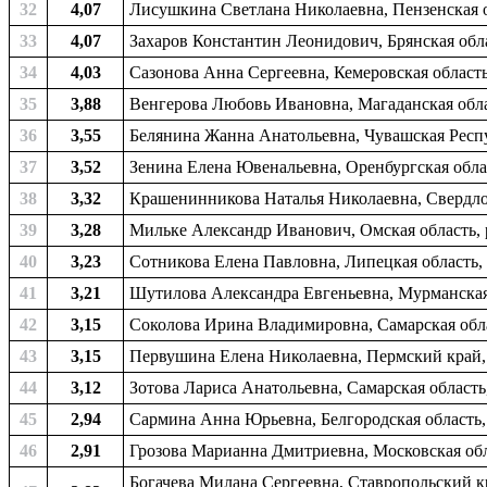
32
4,07
Лисушкина Светлана Николаевна, Пензенская об
33
4,07
Захаров Константин Леонидович, Брянская обла
34
4,03
Сазонова Анна Сергеевна, Кемеровская область
35
3,88
Венгерова Любовь Ивановна, Магаданская облас
36
3,55
Белянина Жанна Анатольевна, Чувашская Респу
37
3,52
Зенина Елена Ювенальевна, Оренбургская облас
38
3,32
Крашенинникова Наталья Николаевна, Свердлов
39
3,28
Мильке Александр Иванович, Омская область, 
40
3,23
Сотникова Елена Павловна, Липецкая область, 
41
3,21
Шутилова Александра Евгеньевна, Мурманская 
42
3,15
Соколова Ирина Владимировна, Самарская облас
43
3,15
Первушина Елена Николаевна, Пермский край, р
44
3,12
Зотова Лариса Анатольевна, Самарская область
45
2,94
Сармина Анна Юрьевна, Белгородская область, 
46
2,91
Грозова Марианна Дмитриевна, Московская обла
Богачева Милана Сергеевна, Ставропольский кр