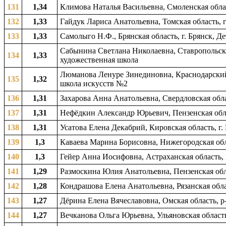
131
1,34
Климова Наталья Васильевна, Смоленская облас
132
1,33
Гайдук Лариса Анатольевна, Томская область, 
133
1,33
Самолыго Н.Ф., Брянская область, г. Брянск, Д
Сабынина Светлана Николаевна, Ставропольский
134
1,33
художественная школа
Люманова Ленуре Зинединовна, Краснодарский к
135
1,32
школа искусств №2
136
1,31
Захарова Анна Анатольевна, Свердловская обла
137
1,31
Нефёдкин Александр Юрьевич, Пензенская обла
138
1,31
Усатова Елена Декабрий, Кировская область, г
139
1,3
Каваева Марина Борисовна, Нижегородская обла
140
1,3
Гейер Анна Иосифовна, Астраханская область, 
141
1,29
Размоскина Юлия Анатольевна, Пензенская обла
142
1,28
Кондрашова Елена Анатольевна, Рязанская обла
143
1,27
Дёрина Елена Вячеславовна, Омская область, р
144
1,27
Вечканова Ольга Юрьевна, Ульяновская область