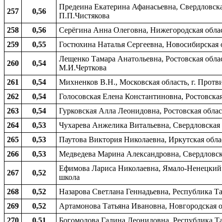
Предеина Екатерина Афанасьевна, Свердловская
257
0,56
П.П.Чистякова
258
0,56
Серёгина Анна Олеговна, Нижегородская област
259
0,55
Гостюхина Наталья Сергеевна, Новосибирская о
Лещенко Тамара Анатольевна, Ростовская облас
260
0,54
М.И.Черткова
261
0,54
Михненков В.Н., Московская область, г. Прот
262
0,54
Голосовская Елена Константиновна, Ростовская 
263
0,54
Гурковская Алла Леонидовна, Ростовская облас
264
0,53
Чухарева Анжелика Витальевна, Свердловская о
265
0,53
Паутова Виктория Николаевна, Иркутская област
266
0,53
Медведева Марина Александровна, Свердловска
Ефимова Лариса Николаевна, Ямало-Ненецкий а
267
0,52
школа
268
0,52
Назарова Светлана Геннадьевна, Республика Т
269
0,52
Артамонова Татьяна Ивановна, Новгородская о
270
0,51
Богомолова Галина Леонидовна, Республика Тат