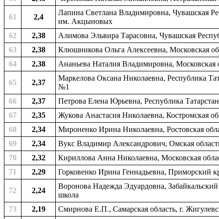
Лапина Светлана Владимировна, Чувашская Рес
61
2,4
им. Акцыновых
62
2,38
Алимова Эльвира Тарасовна, Чувашская Респуб
63
2,38
Клюшникова Ольга Алексеевна, Московская обл
64
2,38
Ананьева Наталия Владимировна, Московская о
Маркелова Оксана Николаевна, Республика Тат
65
2,37
№1
66
2,37
Петрова Елена Юрьевна, Республика Татарстан
67
2,35
Жукова Анастасия Николаевна, Костромская обл
68
2,34
Мироненко Ирина Николаевна, Ростовская обла
69
2,34
Вукс Владимир Александрович, Омская область
70
2,32
Кириллова Анна Николаевна, Московская област
71
2,29
Горковенко Ирина Геннадьевна, Приморский кра
Воронова Надежда Эдуардовна, Забайкальский 
72
2,24
школа
73
2,19
Смирнова Е.П., Самарская область, г. Жигулев