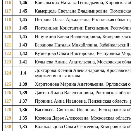
116
1,46
Ковыльских Наталья Геннадьевна, Кировская об
117
1,45
Камерцель Светлана Владимировна, Тюменская о
118
1,45
Петрова Ольга Аркадьевна, Ростовская область,
119
1,45
Потолицын Константин Евгеньевич, Республика
120
1,45
Ишуткина Елена Владимировна, Кемеровская об
121
1,43
Баранова Наталья Михайловна, Забайкальский кр
122
1,42
Кузнецова Ольга Викторовна, Республика Морд
123
1,41
Кульнева Алина Анатольевна, Московская облас
Докторова Ксения Александровна, Ярославская 
124
1,4
художественная школа
125
1,39
Харитонова Марина Анатольевна, Орловская обл
126
1,39
Давтян Лиана Валентиновна, Ростовская область
127
1,37
Прокина Анна Ивановна, Пензенская область, р
128
1,36
Васильева Светлана Ивановна, Белгородская об
129
1,35
Козлова Дарья Алексеевна, Московская область,
130
1,35
Колокольцова Ольга Сергеевна, Кемеровская об