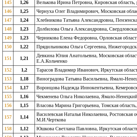
145
1,26
Велькова Ирина Петровна, Кировская область, 
146
1,25
Чернуха Олег Владимирович, Московская облас
147
1,24
Хлебникова Татьяна Александровна, Пензенская
148
1,23
Долбилова Ольга Александровна, Свердловская 
149
1,23
Черникова Елена Федоровна, Орловская область
150
1,22
Прядильникова Ольга Сергеевна, Нижегородска
Девкина Юлия Анатольевна, Московская област
151
1,21
Е.А.Кольченко
152
1,2
Тарасов Владимир Иванович, Иркутская область
153
1,18
Виноградова Татьяна Васильевна, Ямало-Ненец
154
1,17
Воронцова Надежда Иннокентьевна, Кемеровска
155
1,16
Чекменева Ольга Николаевна, Ямало-Ненецкий 
156
1,15
Власова Марина Григорьевна, Томская область,
Василевская Наталья Николаевна, Ростовская об
157
1,14
М.И.Черткова
158
1,12
Юшкова Светлана Павловна, Иркутская область,