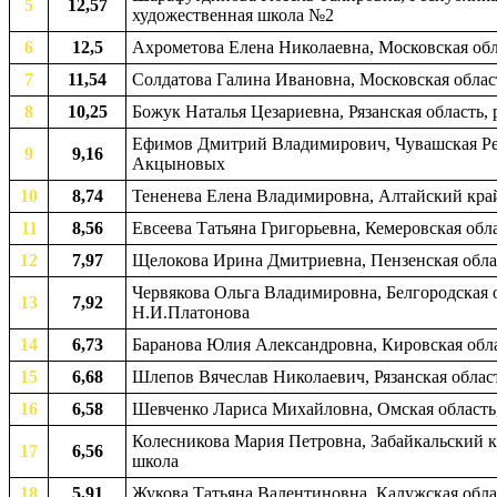
5
12,57
художественная школа №2
6
12,5
Ахрометова Елена Николаевна, Московская обла
7
11,54
Солдатова Галина Ивановна, Московская област
8
10,25
Божук Наталья Цезариевна, Рязанская область,
Ефимов Дмитрий Владимирович, Чувашская Респ
9
9,16
Акцыновых
10
8,74
Тененева Елена Владимировна, Алтайский край,
11
8,56
Евсеева Татьяна Григорьевна, Кемеровская обла
12
7,97
Щелокова Ирина Дмитриевна, Пензенская облас
Червякова Ольга Владимировна, Белгородская о
13
7,92
Н.И.Платонова
14
6,73
Баранова Юлия Александровна, Кировская обла
15
6,68
Шлепов Вячеслав Николаевич, Рязанская област
16
6,58
Шевченко Лариса Михайловна, Омская область,
Колесникова Мария Петровна, Забайкальский кр
17
6,56
школа
18
5,91
Жукова Татьяна Валентиновна, Калужская област