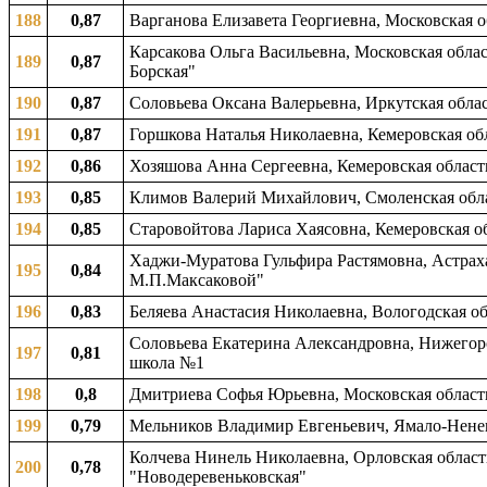
188
0,87
Варганова Елизавета Георгиевна, Московская о
Карсакова Ольга Васильевна, Московская облас
189
0,87
Борская"
190
0,87
Соловьева Оксана Валерьевна, Иркутская област
191
0,87
Горшкова Наталья Николаевна, Кемеровская обл
192
0,86
Хозяшова Анна Сергеевна, Кемеровская область
193
0,85
Климов Валерий Михайлович, Смоленская област
194
0,85
Старовойтова Лариса Хаясовна, Кемеровская об
Хаджи-Муратова Гульфира Растямовна, Астрахан
195
0,84
М.П.Максаковой"
196
0,83
Беляева Анастасия Николаевна, Вологодская обл
Соловьева Екатерина Александровна, Нижегород
197
0,81
школа №1
198
0,8
Дмитриева Софья Юрьевна, Московская область
199
0,79
Мельников Владимир Евгеньевич, Ямало-Ненец
Колчева Нинель Николаевна, Орловская область
200
0,78
"Новодеревеньковская"