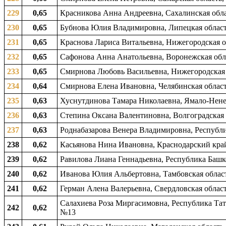
229
0,65
Красникова Анна Андреевна, Сахалинская облас
230
0,65
Бубнова Юлия Владимировна, Липецкая область
231
0,65
Краснова Лариса Витальевна, Нижегородская об
232
0,65
Сафонова Анна Анатольевна, Воронежская обла
233
0,65
Смирнова Любовь Васильевна, Нижегородская о
234
0,64
Смирнова Елена Ивановна, Челябинская область
235
0,63
Хуснутдинова Тамара Николаевна, Ямало-Ненец
236
0,63
Степина Оксана Валентиновна, Волгоградская о
237
0,63
Роднабазарова Венера Владимировна, Республик
238
0,62
Касьянова Нина Ивановна, Краснодарский край,
239
0,62
Равилова Лиана Геннадьевна, Республика Башко
240
0,62
Иванова Юлия Альбертовна, Тамбовская область
241
0,62
Герман Алена Валерьевна, Свердловская област
Салахиева Роза Миргасимовна, Республика Тат
242
0,62
№13