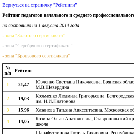
Вернуться на страничку "Рейтинги"
Рейтинг педагогов начального и среднего профессиональног
по состоянию на 1 августа 2014 года
- зона "Золотого сертификата"
- зона "Серебряного сертификата"
- зона "Бронзового сертификата"
№
Рейтинг
п/п
Юрченко Светлана Николаевна, Брянская област
1
21,47
М.В.Шевердина
Козьменко Людмила Григорьевна, Белгородская 
2
19,03
им. Н.И.Платонова
3
15,96
Хазанова Татьяна Авксентьевна, Московская об
Козина Ольга Анатольевна, Ставропольский кр
4
14,05
школа
Шарафутдинова Гюзель Тахировна, Республика 