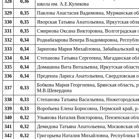
328
0,36
школа им. А.Е.Куликова
329
0,35
Павлова Анастасия Вадимовна, Мурманская обл
330
0,35
Яворская Татьяна Анатольевна, Иркутская облас
331
0,35
Смирнова Оксана Викторовна, Волгоградская об
332
0,34
Роднабазарова Венера Владимировна, Республик
333
0,34
Зарипова Мария Михайловна, Забайкальский кр
334
0,34
Степанова Татьяна Сергеевна, Магаданская обл
335
0,34
Домашина Вита Витальевна, Иркутская область,
336
0,34
Предеина Лариса Анатольевна, Свердловская об
Бобкова Мария Георгиевна, Брянская область, 
337
0,33
М.В.Шевердина
338
0,33
Степанова Татьяна Васильевна, Нижегородская 
339
0,33
Воробьева Елена Борисовна, Пермский край, р-
340
0,32
Ульянова Наталия Викторовна, Пензенская обл
341
0,32
Демидова Татьяна Анатольевна, Московская обл
342
0,32
Григорьева Наталия Михайловна, Республика Т