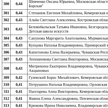
Шевченко Оксана Юрьевна, Московская область,
300
0,44
Борская"
301
0,44
Степанюк Евгения Михайловна, Кемеровская об
302
0,43
Альба Светлана Алексеевна, Костромская облас
Белокобыльская Татьяна Ивановна, Белгородская
303
0,43
Детская школа искусств
304
0,43
Сапунова Маргарита Анатольевна, Мурманская о
305
0,43
Купцова Наталья Владимировна, Приморский кра
306
0,43
Капитонова Елена Валерьевна, Чувашская Респ
307
0,43
Лепешенкова Светлана Викторовна, Московская
Митрюхина Екатерина Владимировна, Чувашская
308
0,43
Акцыновых
309
0,42
Гулевский Борис Михайлович, Кемеровская обла
310
0,41
Петрушина Наталья Владимировна, Орловская о
311
0,41
Пыхтарева Анна Викторовна, Кемеровская обла
312
0,41
Яшина Елена Александровна, Пензенская област
313
0,41
Крюкова Ирина Николаевна, Владимирская облас