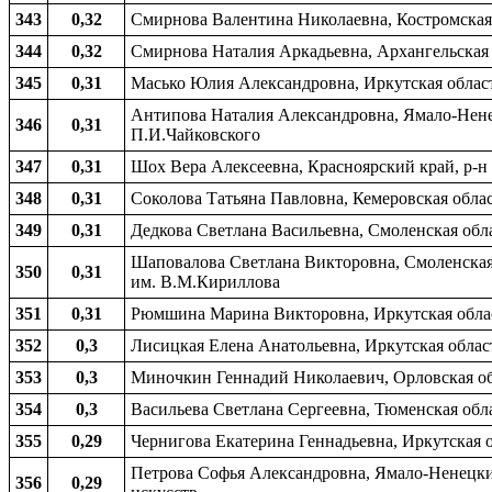
343
0,32
Смирнова Валентина Николаевна, Костромская о
344
0,32
Смирнова Наталия Аркадьевна, Архангельская 
345
0,31
Масько Юлия Александровна, Иркутская область
Антипова Наталия Александровна, Ямало-Ненец
346
0,31
П.И.Чайковского
347
0,31
Шох Вера Алексеевна, Красноярский край, р-н
348
0,31
Соколова Татьяна Павловна, Кемеровская обла
349
0,31
Дедкова Светлана Васильевна, Смоленская облас
Шаповалова Светлана Викторовна, Смоленская 
350
0,31
им. В.М.Кириллова
351
0,31
Рюмшина Марина Викторовна, Иркутская област
352
0,3
Лисицкая Елена Анатольевна, Иркутская област
353
0,3
Миночкин Геннадий Николаевич, Орловская обла
354
0,3
Васильева Светлана Сергеевна, Тюменская облас
355
0,29
Чернигова Екатерина Геннадьевна, Иркутская об
Петрова Софья Александровна, Ямало-Ненецкий
356
0,29