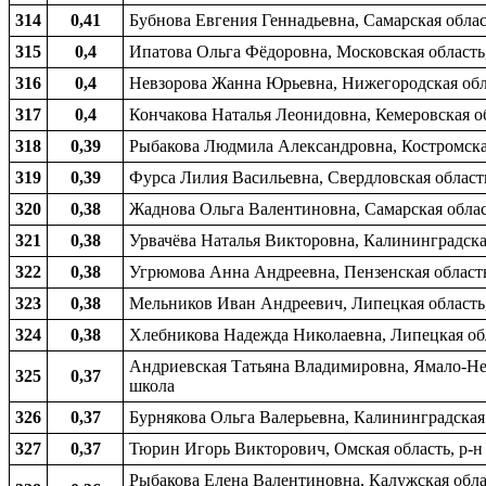
314
0,41
Бубнова Евгения Геннадьевна, Самарская облас
315
0,4
Ипатова Ольга Фёдоровна, Московская область,
316
0,4
Невзорова Жанна Юрьевна, Нижегородская обла
317
0,4
Кончакова Наталья Леонидовна, Кемеровская об
318
0,39
Рыбакова Людмила Александровна, Костромская
319
0,39
Фурса Лилия Васильевна, Свердловская область
320
0,38
Жаднова Ольга Валентиновна, Самарская област
321
0,38
Урвачёва Наталья Викторовна, Калининградская 
322
0,38
Угрюмова Анна Андреевна, Пензенская область,
323
0,38
Мельников Иван Андреевич, Липецкая область, 
324
0,38
Хлебникова Надежда Николаевна, Липецкая обла
Андриевская Татьяна Владимировна, Ямало-Нен
325
0,37
школа
326
0,37
Бурнякова Ольга Валерьевна, Калининградская о
327
0,37
Тюрин Игорь Викторович, Омская область, р-н
Рыбакова Елена Валентиновна, Калужская облас