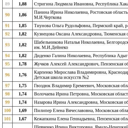
89
1,88
Стригина Людмила Ивановна, Республика Хакас
Панина Ирина Николаевна, Ростовская область,
90
1,86
М.И.Черткова
91
1,85
Тиунова Ольга Рудольфовна, Пермский край, р-
92
1,82
Кузнецова Оксана Александровна, Тюменская об
Шабельникова Наталья Николаевна, Белгородска
93
1,82
им. М.И.Дейнеко
94
1,82
Диденко Галина Николаевна, Республика Адыге
95
1,78
Жучков Алексей Александрович, Пензенская обл
Карпенко Мирослава Владимировна, Краснодарск
96
1,76
Детская школа искусств №2
97
1,75
Гвоздюк Владимир Еремеевич, Московская обла
98
1,74
Волочаева Ирина Петровна, Московская область
99
1,74
Назарова Ирина Александровна, Московская обл
100
1,69
Пилипер Елена Вячеславовна, Московская облас
101
1,67
Кежапкина Елена Геннадьевна, Пензенская обла
Шевченко Ирина Викторовна, Ямало-Ненецкий а