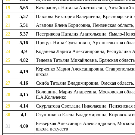
19
5,65
Катаранчук Наталья Анатольевна, Алтайский кр
20
5,57
Павлова Виктория Валериевна, Красноярский кр
21
5,51
Агапова Елена Борисовна, Пензенская область
22
5,37
Пестрикова Наталия Анатольевна, Ямало-Ненец
23
5,16
Процук Нина Султановна, Архангельская облас
24
4,9
Коданева Лариса Александровна, Республика А
25
4,82
Тедеева Татьяна Михайловна, Брянская область
Керченко Мария Александровна, Ставропольски
26
4,19
школа
27
4,16
Скиба Татьяна Владимировна, Омская область,
Волошина Мария Андреевна, Московская облас
28
4,15
Е.А.Кольченко
29
4,14
Скурлатова Светлана Николаевна, Пензенская об
30
4,1
Ступникова Елена Владимировна, Кировская об
Безверхая Александра Александровна, Московск
31
4,09
школа искусств