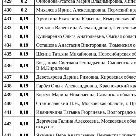
429
0,2
Филонова-Усатова Мария Владимировна, Липецк
430
0,2
Михалева Ирина Александровна, Пермский край,
431
0,19
Арямкина Екатерина Юрьевна, Кемеровская обл
432
0,19
Цепкова Валентина Александровна, Пензенская 
433
0,19
Кушнаренко Ольга Анатольевна, Омская область
434
0,19
Осташова Анастасия Викторовна, Тюменская об
435
0,19
Шеина Татьяна Михайловна, Новосибирская обл
Богданова Светлана Геннадьевна, Смоленская о
436
0,19
В.М.Кириллова
437
0,19
Деветьярова Дарина Римовна, Кировская облас
438
0,19
Гарбуз Ольга Александровна, Красноярский кра
439
0,19
Борсук Марина Николаевна, Самарская область,
440
0,19
Станиславский П.Н., Московская область, г. П
441
0,18
Иваничкина Татьяна Георгиевна, Волгоградская 
Дергачева Галина Алексеевна, Московская облас
442
0,18
искусств
443
0,18
Якунина Вера Анатольевна, Пензенская область