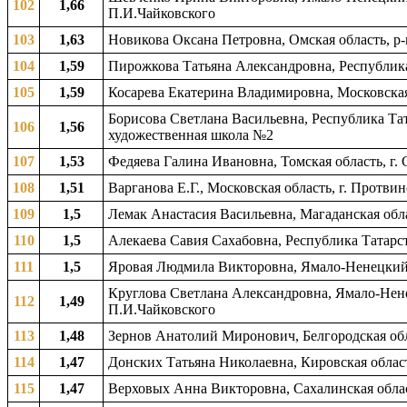
102
1,66
П.И.Чайковского
103
1,63
Новикова Оксана Петровна, Омская область, р-
104
1,59
Пирожкова Татьяна Александровна, Республика 
105
1,59
Косарева Екатерина Владимировна, Московская 
Борисова Светлана Васильевна, Республика Тат
106
1,56
художественная школа №2
107
1,53
Федяева Галина Ивановна, Томская область, г.
108
1,51
Варганова Е.Г., Московская область, г. Протв
109
1,5
Лемак Анастасия Васильевна, Магаданская облас
110
1,5
Алекаева Савия Сахабовна, Республика Татарс
111
1,5
Яровая Людмила Викторовна, Ямало-Ненецкий 
Круглова Светлана Александровна, Ямало-Нене
112
1,49
П.И.Чайковского
113
1,48
Зернов Анатолий Миронович, Белгородская обла
114
1,47
Донских Татьяна Николаевна, Кировская област
115
1,47
Верховых Анна Викторовна, Сахалинская област