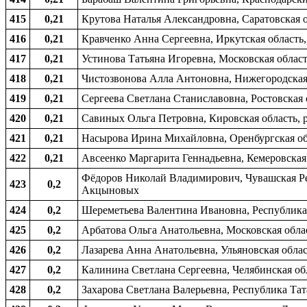
415
0,21
Крутова Наталья Александровна, Саратовская о
416
0,21
Кравченко Анна Сергеевна, Иркутская область,
417
0,21
Устинова Татьяна Игоревна, Московская област
418
0,21
Чистозвонова Алла Антоновна, Нижегородская о
419
0,21
Сергеева Светлана Станиславовна, Ростовская о
420
0,21
Савиных Ольга Петровна, Кировская область, р
421
0,21
Насырова Ирина Михайловна, Оренбургская обла
422
0,21
Авсеенко Маргарита Геннадьевна, Кемеровская
Фёдоров Николай Владимирович, Чувашская Рес
423
0,2
Акцыновых
424
0,2
Шереметьева Валентина Ивановна, Республика 
425
0,2
Арбатова Ольга Анатольевна, Московская облас
426
0,2
Лазарева Анна Анатольевна, Ульяновская облас
427
0,2
Калинина Светлана Сергеевна, Челябинская обл
428
0,2
Захарова Светлана Валерьевна, Республика Та