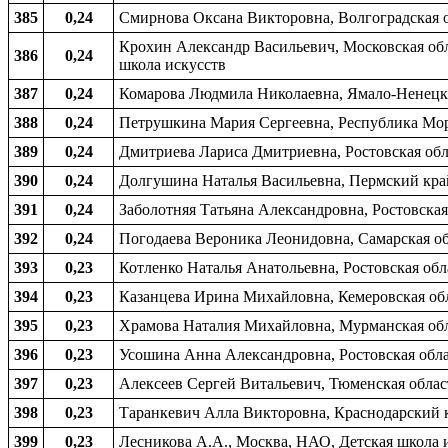
385
0,24
Смирнова Оксана Викторовна, Волгоградская об
Крохин Александр Васильевич, Московская обла
386
0,24
школа искусств
387
0,24
Комарова Людмила Николаевна, Ямало-Ненецки
388
0,24
Петрушкина Мария Сергеевна, Республика Морд
389
0,24
Дмитриева Лариса Дмитриевна, Ростовская обла
390
0,24
Долгушина Наталья Васильевна, Пермский край,
391
0,24
Заболотняя Татьяна Александровна, Ростовская 
392
0,24
Погодаева Вероника Леонидовна, Самарская обл
393
0,23
Котленко Наталья Анатольевна, Ростовская обла
394
0,23
Казанцева Ирина Михайловна, Кемеровская обла
395
0,23
Храмова Наталия Михайловна, Мурманская обла
396
0,23
Усошина Анна Александровна, Ростовская облас
397
0,23
Алексеев Сергей Витальевич, Тюменская област
398
0,23
Таранкевич Алла Викторовна, Краснодарский кр
399
0,23
Лесникова А.А., Москва, НАО, Детская школа 