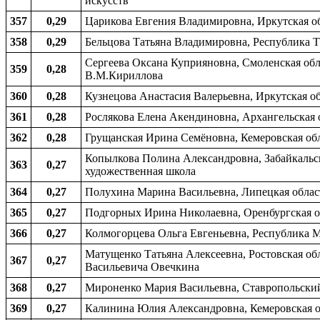
искусств
357
0,29
Царикова Евгения Владимировна, Иркутская обл
358
0,29
Бельцова Татьяна Владимировна, Республика Т
Сергеева Оксана Куприяновна, Смоленская обла
359
0,28
В.М.Кириллова
360
0,28
Кузнецова Анастасия Валерьевна, Иркутская обл
361
0,28
Рослякова Елена Акендиновна, Архангельская 
362
0,28
Грущанская Ирина Семёновна, Кемеровская обла
Копылкова Полина Александровна, Забайкальск
363
0,27
художественная школа
364
0,27
Полухина Марина Васильевна, Липецкая област
365
0,27
Подгорных Ирина Николаевна, Оренбургская обл
366
0,27
Колмогорцева Ольга Евгеньевна, Республика М
Матущенко Татьяна Алексеевна, Ростовская обл
367
0,27
Васильевича Овечкина
368
0,27
Мироненко Мария Васильевна, Ставропольский 
369
0,27
Калинина Юлия Александровна, Кемеровская об