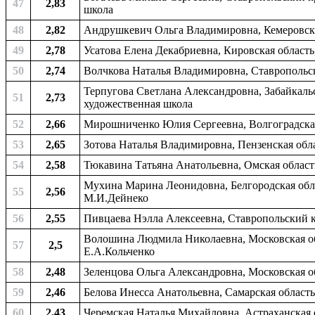
47
2,83
школа
48
2,82
Андрушкевич Ольга Владимировна, Кемеровская
49
2,78
Усатова Елена Декабриевна, Кировская область,
50
2,74
Волчкова Наталья Владимировна, Ставропольски
Терпугова Светлана Александровна, Забайкальс
51
2,73
художественная школа
52
2,66
Мирошниченко Юлия Сергеевна, Волгоградская о
53
2,65
Зотова Наталья Владимировна, Пензенская облас
54
2,58
Тюкавина Татьяна Анатольевна, Омская область
Мухина Марина Леонидовна, Белгородская облас
55
2,56
М.И.Дейнеко
56
2,55
Пивцаева Нэлла Алексеевна, Ставропольский к
Волошина Людмила Николаевна, Московская об
57
2,5
Е.А.Кольченко
58
2,48
Зеленцова Ольга Александровна, Московская о
59
2,46
Белова Инесса Анатольевна, Самарская область
60
2,43
Черемская Наталья Михайловна, Астраханская о