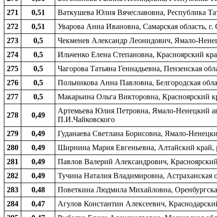
271
0,51
Ваткушева Юлия Вячеславовна, Республика Тат
272
0,51
Уварова Анна Ивановна, Самарская область, г.
273
0,5
Чекменев Александр Леонидович, Ямало-Ненецк
274
0,5
Ильченко Елена Степановна, Красноярский край
275
0,5
Чагорова Татьяна Геннадьевна, Пензенская обла
276
0,5
Польникова Анна Павловна, Белгородская облас
277
0,5
Макарьина Ольга Викторовна, Красноярский кра
Артемьева Юлия Петровна, Ямало-Ненецкий авт
278
0,49
П.И.Чайковского
279
0,49
Гуданаева Светлана Борисовна, Ямало-Ненецки
280
0,49
Ширнина Мария Евгеньевна, Алтайский край, р
281
0,49
Павлов Валерий Александрович, Красноярский 
282
0,49
Тучина Наталия Владимировна, Астраханская об
283
0,48
Поветкина Людмила Михайловна, Оренбургская 
284
0,47
Агулов Константин Алексеевич, Краснодарский 