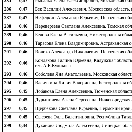
285
0,47
Рыбалко Елена Александровна, Московская обла
286
0,47
Бек Василий Алексеевич, Московская область, 
287
0,47
Нефедкин Александр Юрьевич, Пензенская облас
288
0,46
Переверзева Светлана Алексеевна, Томская обл
289
0,46
Белова Елена Васильевна, Нижегородская облас
290
0,46
Тарасова Елена Владимировна, Астраханская об
291
0,46
Волохо Александр Николаевич, Пензенская обла
Кондакова Галина Юрьевна, Калужская область,
292
0,46
им. А.Е.Куликова
293
0,46
Соболева Яна Анатольевна, Московская область
294
0,46
Васичкина Лилия Валериевна, Белгородская обл
295
0,45
Лобакова Елена Алексеевна, Тюменская область,
296
0,45
Дурыничева Алена Сергеевна, Нижегородская об
297
0,45
Щербакова Светлана Юрьевна, Пермский край, 
298
0,45
Сысоева Элла Валентиновна, Республика Татарс
299
0,44
Духанова Людмила Алексеевна, Липецкая област