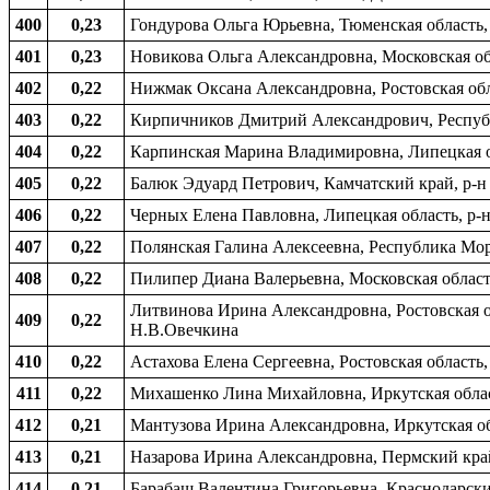
400
0,23
Гондурова Ольга Юрьевна, Тюменская область, 
401
0,23
Новикова Ольга Александровна, Московская обл
402
0,22
Нижмак Оксана Александровна, Ростовская обл
403
0,22
Кирпичников Дмитрий Александрович, Республи
404
0,22
Карпинская Марина Владимировна, Липецкая обл
405
0,22
Балюк Эдуард Петрович, Камчатский край, р-н
406
0,22
Черных Елена Павловна, Липецкая область, р-н
407
0,22
Полянская Галина Алексеевна, Республика Мор
408
0,22
Пилипер Диана Валерьевна, Московская область
Литвинова Ирина Александровна, Ростовская об
409
0,22
Н.В.Овечкина
410
0,22
Астахова Елена Сергеевна, Ростовская область,
411
0,22
Михашенко Лина Михайловна, Иркутская област
412
0,21
Мантузова Ирина Александровна, Иркутская обл
413
0,21
Назарова Ирина Александровна, Пермский край
414
0,21
Барабаш Валентина Григорьевна, Краснодарский