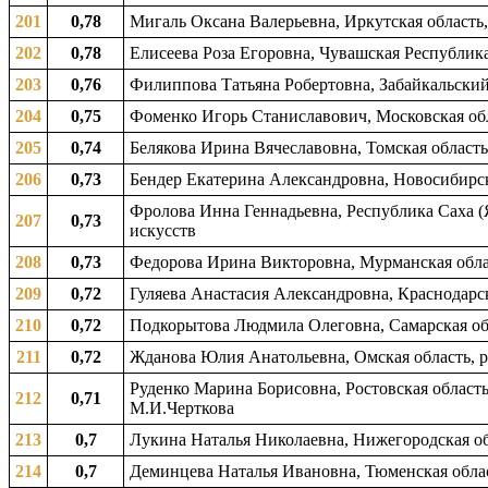
201
0,78
Мигаль Оксана Валерьевна, Иркутская область,
202
0,78
Елисеева Роза Егоровна, Чувашская Республик
203
0,76
Филиппова Татьяна Робертовна, Забайкальский к
204
0,75
Фоменко Игорь Станиславович, Московская обл
205
0,74
Белякова Ирина Вячеславовна, Томская область
206
0,73
Бендер Екатерина Александровна, Новосибирска
Фролова Инна Геннадьевна, Республика Саха (Я
207
0,73
искусств
208
0,73
Федорова Ирина Викторовна, Мурманская облас
209
0,72
Гуляева Анастасия Александровна, Краснодарск
210
0,72
Подкорытова Людмила Олеговна, Самарская обл
211
0,72
Жданова Юлия Анатольевна, Омская область, р
Руденко Марина Борисовна, Ростовская область,
212
0,71
М.И.Черткова
213
0,7
Лукина Наталья Николаевна, Нижегородская обл
214
0,7
Деминцева Наталья Ивановна, Тюменская област