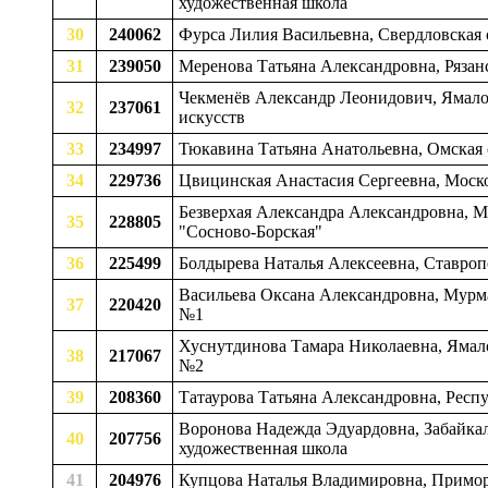
художественная школа
30
240062
Фурса Лилия Васильевна, Свердловская о
31
239050
Меренова Татьяна Александровна, Рязанск
Чекменёв Александр Леонидович, Ямало-
32
237061
искусств
33
234997
Тюкавина Татьяна Анатольевна, Омская о
34
229736
Цвицинская Анастасия Сергеевна, Моско
Безверхая Александра Александровна, Мо
35
228805
"Сосново-Борская"
36
225499
Болдырева Наталья Алексеевна, Ставропо
Васильева Оксана Александровна, Мурман
37
220420
№1
Хуснутдинова Тамара Николаевна, Ямало
38
217067
№2
39
208360
Татаурова Татьяна Александровна, Респу
Воронова Надежда Эдуардовна, Забайкаль
40
207756
художественная школа
41
204976
Купцова Наталья Владимировна, Приморс