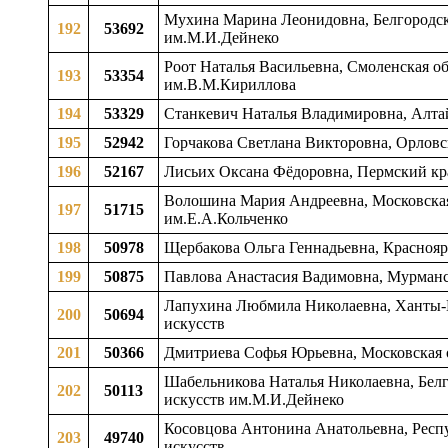
Мухина Марина Леонидовна, Белгородска
192
53692
им.М.И.Дейнеко
Роот Наталья Васильевна, Смоленская об
193
53354
им.В.М.Кириллова
194
53329
Станкевич Наталья Владимировна, Алтайс
195
52942
Горчакова Светлана Викторовна, Орловска
196
52167
Лисьих Оксана Фёдоровна, Пермский кра
Волошина Мария Андреевна, Московская
197
51715
им.Е.А.Кольченко
198
50978
Щербакова Ольга Геннадьевна, Красноярс
199
50875
Павлова Анастасия Вадимовна, Мурманск
Лапухина Любмила Николаевна, Ханты-М
200
50694
искусств
201
50366
Дмитриева Софья Юрьевна, Московская о
Шабельникова Наталья Николаевна, Белго
202
50113
искусств им.М.И.Дейнеко
Косовцова Антонина Анатольевна, Респу
203
49740
искусств