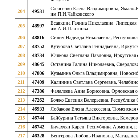
Слюсенко Елена Владимировна, Ямало-Не
204
49531
им.П.И.Чайковского
Есавкина Галина Николаевна, Липецкая о
205
48997
им.А.И.Плотнова
206
48816
Силич Надежда Николаевна, Республика К
207
48752
Кузубова Светлана Геннадьевна, Иркутска
208
48734
Юшкова Светлана Павловна, Иркутская об
209
48645
Останина Галина Николаевна, Свердловс
210
47806
Кузьмина Ольга Владимировна, Новосиби
211
47409
Калинина Светлана Сергеевна, Челябинск
212
47386
Фалалеева Анна Борисовна, Орловская об
213
47262
Божко Евгения Валерьевна, Республика С
214
46933
Лобакова Елена Алексеевна, Тюменская о
215
46744
Байбурина Татьяна Викторовна, Кемеров
216
46742
Бичахчян Карен, Республика Армения, г
217
46328
Венгерова Любовь Ивановна, Магаданская