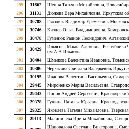
295
31662
Шеина Татьяна Михайловна, Новосибирск
296
31131
Дюжева Вера Михайловна, Иркутская обла
297
30788
Гвоздюк Владимир Еремеевич, Московска
298
30746
Кизнер Ольга Владимировна, Кемеровская
299
30478
Гуменюк Радион Леонидович, Алтайский 
Ильясова Макка Адемовна, Республика Че
300
30429
им.А.А.Ильясова
301
30404
Шмыкова Валентина Ивановна, Тюменская
302
30306
Черкасова Светлана Валерьевна, Иркутск
303
30195
Иванова Валентина Васильевна, Самарска
304
29445
Мироненко Мария Васильевна, Ставропол
305
29443
Попов Андрей Сергеевич, Красноярский к
306
29378
Гущина Наталья Юрьевна, Краснодарский 
307
29325
Яковлева Татьяна Михайловна, Тверская о
308
29113
Малиничева Ирина Михайловна, Самарска
Шаповалова Светлана Викторовна, Смоле