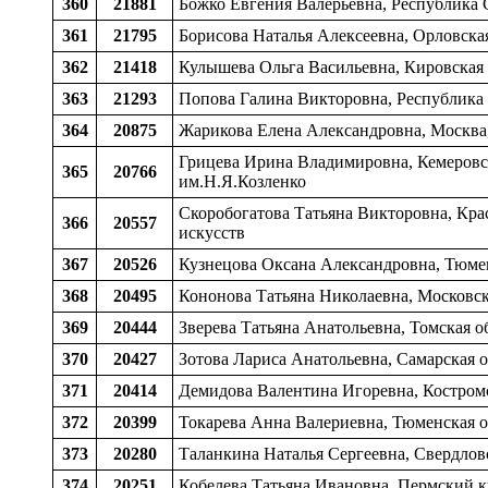
360
21881
Божко Евгения Валерьевна, Республика С
361
21795
Борисова Наталья Алексеевна, Орловская
362
21418
Кулышева Ольга Васильевна, Кировская о
363
21293
Попова Галина Викторовна, Республика К
364
20875
Жарикова Елена Александровна, Москв
Грицева Ирина Владимировна, Кемеровска
365
20766
им.Н.Я.Козленко
Скоробогатова Татьяна Викторовна, Крас
366
20557
искусств
367
20526
Кузнецова Оксана Александровна, Тюменс
368
20495
Кононова Татьяна Николаевна, Московска
369
20444
Зверева Татьяна Анатольевна, Томская об
370
20427
Зотова Лариса Анатольевна, Самарская о
371
20414
Демидова Валентина Игоревна, Костромс
372
20399
Токарева Анна Валериевна, Тюменская об
373
20280
Таланкина Наталья Сергеевна, Свердловс
374
20251
Кобелева Татьяна Ивановна, Пермский кр