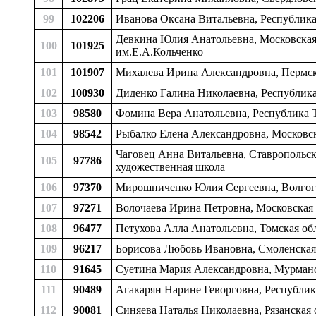
99
102206
Иванова Оксана Витальевна, Республика 
Девкина Юлия Анатольевна, Московская
100
101925
им.Е.А.Кольченко
101
101907
Михалева Ирина Александровна, Пермский
102
100930
Диденко Галина Николаевна, Республика
103
98580
Фомина Вера Анатольевна, Республика Та
104
98542
Рыбалко Елена Александровна, Московска
Чаговец Анна Витальевна, Ставропольск
105
97786
художественная школа
106
97370
Мирошниченко Юлия Сергеевна, Волгоград
107
97271
Волочаева Ирина Петровна, Московская о
108
96477
Петухова Алла Анатольевна, Томская обл
109
96217
Борисова Любовь Ивановна, Смоленская о
110
91645
Суетина Мария Александровна, Мурманск
111
90489
Агакарян Нарине Геворговна, Республик
112
90081
Синяева Наталья Николаевна, Рязанская 