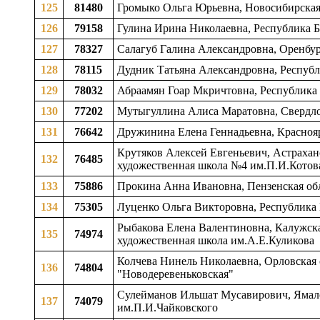
125
81480
Громыко Ольга Юрьевна, Новосибирская 
126
79158
Гулина Ирина Николаевна, Республика Ба
127
78327
Салагуб Галина Александровна, Оренбург
128
78115
Дудник Татьяна Александровна, Республи
129
78032
Абраамян Гоар Мкричтовна, Республика 
130
77202
Мутыгуллина Алиса Маратовна, Свердлов
131
76642
Дружинина Елена Геннадьевна, Красноярс
Крутяков Алексей Евгеньевич, Астраханс
132
76485
художественная школа №4 им.П.И.Котов
133
75886
Прокина Анна Ивановна, Пензенская обла
134
75305
Луценко Ольга Викторовна, Республика К
Рыбакова Елена Валентиновна, Калужская
135
74974
художественная школа им.А.Е.Куликова
Колчева Нинель Николаевна, Орловская о
136
74804
"Новодеревеньковская"
Сулейманов Ильшат Мусавирович, Ямало-
137
74079
им.П.И.Чайковского