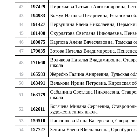
42
197429
Пирожкова Татьяна Александровна, Респу
43
194983
Божук Наталья Цезариевна, Рязанская об
44
191427
Первушина Елена Николаевна, Пермский к
45
181400
Скурлатова Светлана Николаевна, Пензен
46
180075
Карпова Алёна Вячеславовна, Томская об
47
179635
Зотова Наталья Владимировна, Пензенска
Волчкова Наталья Владимировна, Ставроп
48
171660
школа
49
165583
Жеребко Галина Андреевна, Тульская обл
50
163491
Велькова Ирина Петровна, Кировская обл
Сабынина Светлана Николаевна, Ставроп
51
163179
школа
Богачева Милана Сергеевна, Ставропольс
52
162611
художественная школа
53
159510
Пантюшева Инна Валерьевна, Свердловска
54
157727
Зенина Елена Ювенальевна, Оренбургская