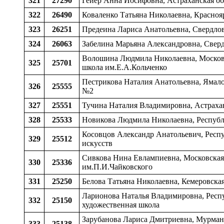
321
27290
Гейер Анна Иосифовна, Астраханская обл
322
26490
Коваленко Татьяна Николаевна, Краснояр
323
26251
Предеина Лариса Анатольевна, Свердловс
324
26063
Забелина Марьяна Александровна, Свердл
Волошина Людмила Николаевна, Московс
325
25701
школа им.Е.А.Кольченко
Пестрикова Наталия Анатольевна, Ямало
326
25555
№2
327
25551
Тучина Наталия Владимировна, Астраханс
328
25533
Новикова Людмила Николаевна, Республ
Косовцов Александр Анатольевич, Респу
329
25512
искусств
Сивкова Нина Евлампиевна, Московская о
330
25336
им.П.И.Чайковского
331
25250
Белова Татьяна Николаевна, Кемеровская
Ларионова Наталья Владимировна, Респуб
332
25150
художественная школа
Зарубанова Лариса Дмитриевна, Мурманск
333
25138