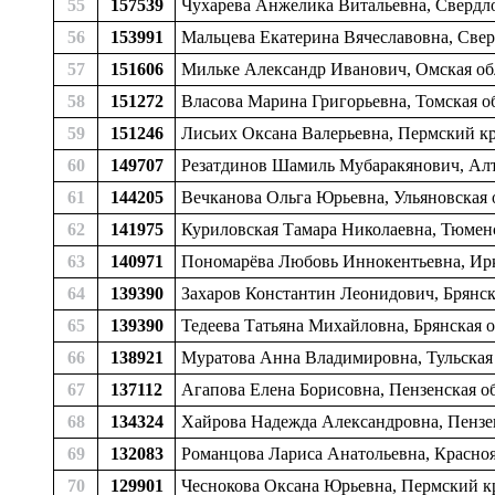
55
157539
Чухарева Анжелика Витальевна, Свердлов
56
153991
Мальцева Екатерина Вячеславовна, Сверд
57
151606
Мильке Александр Иванович, Омская обл
58
151272
Власова Марина Григорьевна, Томская об
59
151246
Лисьих Оксана Валерьевна, Пермский кра
60
149707
Резатдинов Шамиль Мубаракянович, Алта
61
144205
Вечканова Ольга Юрьевна, Ульяновская о
62
141975
Куриловская Тамара Николаевна, Тюменс
63
140971
Пономарёва Любовь Иннокентьевна, Иркут
64
139390
Захаров Константин Леонидович, Брянска
65
139390
Тедеева Татьяна Михайловна, Брянская о
66
138921
Муратова Анна Владимировна, Тульская 
67
137112
Агапова Елена Борисовна, Пензенская о
68
134324
Хайрова Надежда Александровна, Пензен
69
132083
Романцова Лариса Анатольевна, Красноя
70
129901
Чеснокова Оксана Юрьевна, Пермский кра