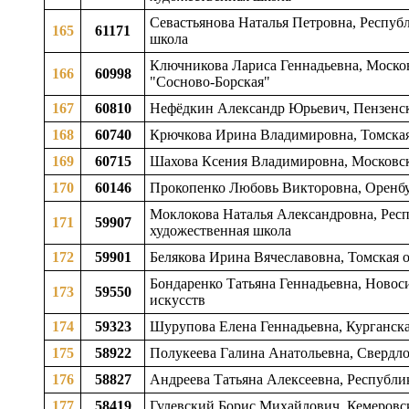
Севастьянова Наталья Петровна, Республ
165
61171
школа
Ключникова Лариса Геннадьевна, Московс
166
60998
"Сосново-Борская"
167
60810
Нефёдкин Александр Юрьевич, Пензенская
168
60740
Крючкова Ирина Владимировна, Томская 
169
60715
Шахова Ксения Владимировна, Московска
170
60146
Прокопенко Любовь Викторовна, Оренбур
Моклокова Наталья Александровна, Респу
171
59907
художественная школа
172
59901
Белякова Ирина Вячеславовна, Томская о
Бондаренко Татьяна Геннадьевна, Новоси
173
59550
искусств
174
59323
Шурупова Елена Геннадьевна, Курганская
175
58922
Полукеева Галина Анатольевна, Свердло
176
58827
Андреева Татьяна Алексеевна, Республик
177
58419
Гулевский Борис Михайлович, Кемеровска