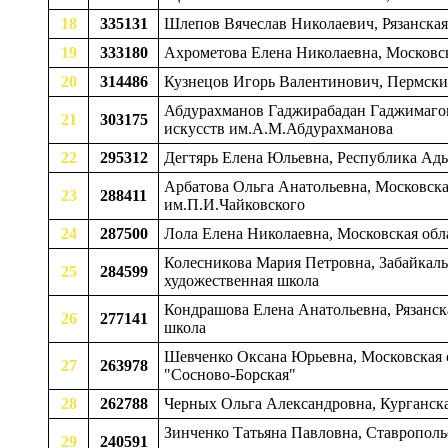
18
335131
Шлепов Вячеслав Николаевич, Рязанская 
19
333180
Ахрометова Елена Николаевна, Московска
20
314486
Кузнецов Игорь Валентинович, Пермский
Абдурахманов Гаджирабадан Гаджимагоме
21
303175
искусств им.А.М.Абдурахманова
22
295312
Дегтярь Елена Юльевна, Республика Ады
Арбатова Ольга Анатольевна, Московская
23
288411
им.П.И.Чайковского
24
287500
Лола Елена Николаевна, Московская обла
Колесникова Мария Петровна, Забайкальс
25
284599
художественная школа
Кондрашова Елена Анатольевна, Рязанска
26
277141
школа
Шевченко Оксана Юрьевна, Московская об
27
263978
"Сосново-Борская"
28
262788
Черных Ольга Александровна, Курганская
Зинченко Татьяна Павловна, Ставрополь
29
240591