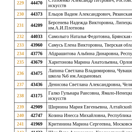
Столбенко Александр Петрович, Ростовск
229
44470
искусств
230
44373
Ельцов Вадим Александрович, Рязанская
Берсенева Надежда Викторовна, Липецкая
231
44209
им.А.И.Плотнова
232
44033
Самолыго Наталья Федотовна, Брянская о
233
43960
Самусь Елена Викторовна, Тверская облас
234
43776
Абдрашитова Альбина Динаровна, Респуб
235
43679
Харитонова Марина Анатольевна, Орловск
Лапина Светлана Владимировна, Чувашск
236
43475
школа №6 им.Акцыновых
237
43436
Денисова Светлана Александровна, Челяб
Галко Гульнара Раисовна, Ямало-Ненецки
238
43175
искусств
239
42909
Ширнина Мария Евгеньевна, Алтайский к
240
42747
Козина Инесса Михайловна, Республика 
241
41969
Критинина Марина Сергеевна, Московская