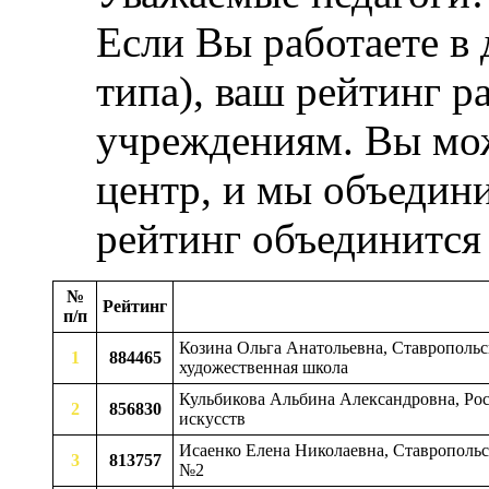
Если Вы работаете в
типа), ваш рейтинг р
учреждениям. Вы мож
центр, и мы объедини
рейтинг объединится
№
Рейтинг
п/п
Козина Ольга Анатольевна, Ставропольс
1
884465
художественная школа
Кульбикова Альбина Александровна, Рос
2
856830
искусств
Исаенко Елена Николаевна, Ставропольск
3
813757
№2