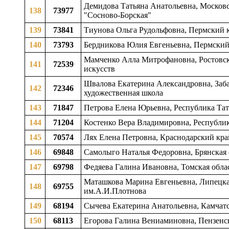
Демидова Татьяна Анатольевна, Московск
138
73977
"Сосново-Борская"
139
73841
Тиунова Ольга Рудольфовна, Пермский кр
140
73793
Бердникова Юлия Евгеньевна, Пермский к
Мамченко Алла Митрофановна, Ростовска
141
72539
искусств
Швалова Екатерина Александровна, Заба
142
72346
художественная школа
143
71847
Петрова Елена Юрьевна, Республика Тата
144
71204
Костенко Вера Владимировна, Республик
145
70574
Лях Елена Петровна, Краснодарский край
146
69848
Самолыго Наталья Федоровна, Брянская о
147
69798
Федяева Галина Ивановна, Томская облас
Маташкова Марина Евгеньевна, Липецкая 
148
69755
им.А.И.Плотнова
149
68194
Сычева Екатерина Анатольевна, Камчатс
150
68113
Егорова Галина Вениаминовна, Пензенска