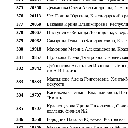
375
20250
Демьянова Олеся Александровна, Самарск
376
20113
Чех Галина Юрьевна, Краснодарский край
377
20069
Баззаева Ирина Владимировна, Республи
378
20067
Пистуненко Зинаида Леонидовна, Свердло
379
20062
Самарина Гульнара Фирдависовна, Красно
380
19918
Мамонова Марина Александровна, Красно
381
19857
Шулакова Елена Дмитровна, Смоленская о
Дубоносова Анастасия Ивановна, Липецка
382
19842
им.А.И.Плотнова
Мартынова Алена Григорьевна, Ханты-М
383
19833
искусств
Васильева Светлана Владимировна, Пензе
384
19707
"Квинта"
Краснощекова Ирина Николаевна, Орловс
385
19707
колледж, филиал №2
386
19550
Бородина Наталья Юрьевна, Ростовская 
387
19256
Мезенцева Александра Ивановна, Мурман