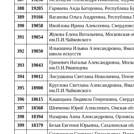
388
19205
Гармаева Аида Баторовна, Республика Бу
389
19166
Ваганова Ольга Андреевна, Республика 
390
19058
Ивойлова Ирина Алексеевна, Свердловска
Жукова Елена Витальевна, Московская об
391
19054
им.П.И.Чайковского
Ильюшина Ильяна Александровна, Ямало-
392
19050
школа искусств
Гриневич Наталья Александровна, Москов
393
19043
им.О.Н.Ряшенцева
394
19012
Лисушкина Светлана Николаевна, Пензенс
Круглова Светлана Александровна, Ямал
395
18908
им.П.И.Чайковского
396
18615
Кашицына Людмила Генриховна, Свердлов
397
18568
Шевченко Юрий Алексеевич, Омская обла
398
18394
Назарова Анна Александровна, Орловская
399
18379
Белая Евгения Юрьевна, Сахалинская обл
Сперанская Светлана Геннадьевна, Пензе