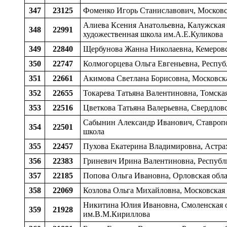
347
23125
Фоменко Игорь Станиславович, Московск
Алиева Ксения Анатольевна, Калужская о
348
22991
художественная школа им.А.Е.Куликова
349
22840
Щербунова Жанна Николаевна, Кемеровска
350
22747
Колмогорцева Ольга Евгеньевна, Респуб
351
22661
Акимова Светлана Борисовна, Московская
352
22655
Токарева Татьяна Валентиновна, Томская
353
22516
Цветкова Татьяна Валерьевна, Свердловс
Сабынин Александр Иванович, Ставропол
354
22501
школа
355
22457
Пухова Екатерина Владимировна, Астраха
356
22383
Гриневич Ирина Валентиновна, Республи
357
22185
Попова Ольга Ивановна, Орловская облас
358
22069
Козлова Ольга Михайловна, Московская о
Никитина Юлия Ивановна, Смоленская об
359
21928
им.В.М.Кириллова