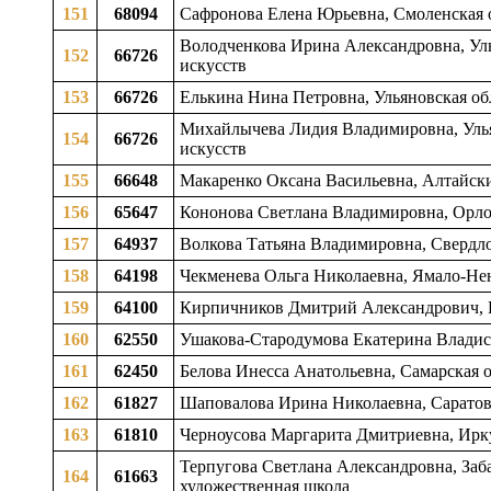
151
68094
Сафронова Елена Юрьевна, Смоленская о
Володченкова Ирина Александровна, Уль
152
66726
искусств
153
66726
Елькина Нина Петровна, Ульяновская обл
Михайлычева Лидия Владимировна, Ульян
154
66726
искусств
155
66648
Макаренко Оксана Васильевна, Алтайски
156
65647
Кононова Светлана Владимировна, Орловс
157
64937
Волкова Татьяна Владимировна, Свердлов
158
64198
Чекменева Ольга Николаевна, Ямало-Нен
159
64100
Кирпичников Дмитрий Александрович, Ре
160
62550
Ушакова-Стародумова Екатерина Владисла
161
62450
Белова Инесса Анатольевна, Самарская об
162
61827
Шаповалова Ирина Николаевна, Саратовск
163
61810
Черноусова Маргарита Дмитриевна, Иркут
Терпугова Светлана Александровна, Заба
164
61663
художественная школа