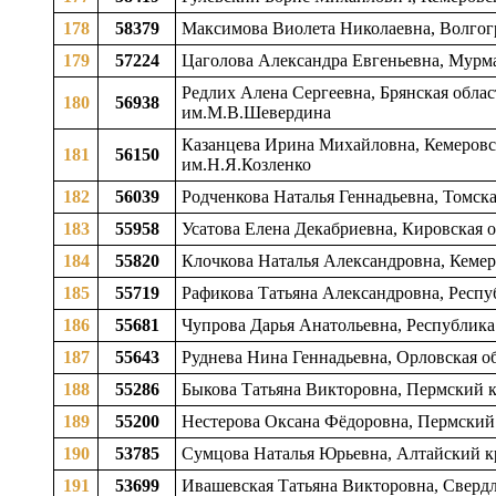
178
58379
Максимова Виолета Николаевна, Волгогра
179
57224
Цаголова Александра Евгеньевна, Мурман
Редлих Алена Сергеевна, Брянская облас
180
56938
им.М.В.Шевердина
Казанцева Ирина Михайловна, Кемеровска
181
56150
им.Н.Я.Козленко
182
56039
Родченкова Наталья Геннадьевна, Томска
183
55958
Усатова Елена Декабриевна, Кировская о
184
55820
Клочкова Наталья Александровна, Кемеро
185
55719
Рафикова Татьяна Александровна, Респуб
186
55681
Чупрова Дарья Анатольевна, Республика 
187
55643
Руднева Нина Геннадьевна, Орловская об
188
55286
Быкова Татьяна Викторовна, Пермский кр
189
55200
Нестерова Оксана Фёдоровна, Пермский к
190
53785
Сумцова Наталья Юрьевна, Алтайский кр
191
53699
Ивашевская Татьяна Викторовна, Свердл