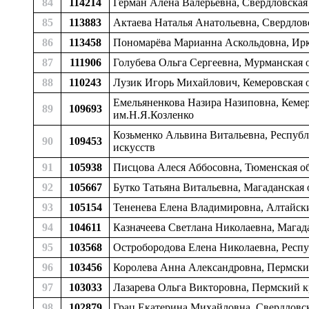
84
114214
Герман Алёна Валерьевна, Свердловская 
85
113883
Актаева Наталья Анатольевна, Свердловс
86
113458
Пономарёва Марианна Аскольдовна, Иркут
87
111906
Голубева Ольга Сергеевна, Мурманская о
88
110243
Лузик Игорь Михайлович, Кемеровская о
Емельяненкова Назира Назиповна, Кемеро
89
109693
им.Н.Я.Козленко
Козьменко Альвина Витальевна, Республ
90
109453
искусств
91
105938
Писцова Алеся Аббосовна, Тюменская об
92
105667
Бутко Татьяна Витальевна, Магаданская о
93
105154
Тененева Елена Владимировна, Алтайский
94
104611
Казначеева Светлана Николаевна, Магада
95
103568
Остробородова Елена Николаевна, Респу
96
103456
Королева Анна Александровна, Пермский 
97
103033
Лазарева Ольга Викторовна, Пермский кр
98
102879
Грац Екатерина Михайловна, Свердловска