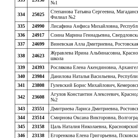
№1
Степанова Татьяна Сергеевна, Магаданск
334
25025
Филиал №2
335
24990
Лисафина Анфиса Михайловна, Республик
336
24917
Соина Марина Геннадьевна, Свердловская 
337
24699
Виневская Алла Дмитриевна, Ростовская 
Журавлева Ирина Альбинасовна, Красноя
338
24623
школа
339
24393
Рослякова Елена Акендиновна, Архангел
340
23984
Данилова Наталья Васильевна, Республик
341
23808
Гулевский Борис Михайлович, Кемеровск
Агулов Константин Алексеевич, Краснода
342
23608
№2
343
23551
Дмитриева Лариса Дмитриевна, Ростовск
344
23514
Смирнова Оксана Викторовна, Волгоградс
345
23158
Цаль Наталия Николаевна, Красноярский 
346
23138
Егоренкова Елена Григорьевна, Псковска