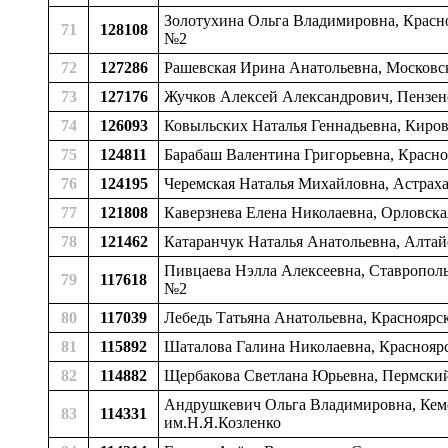
Золотухина Ольга Владимировна, Красно
71
128108
№2
72
127286
Рашевская Ирина Анатольевна, Московска
73
127176
Жучков Алексей Александрович, Пензенск
74
126093
Ковыльских Наталья Геннадьевна, Кировс
75
124811
Барабаш Валентина Григорьевна, Краснод
76
124195
Черемская Наталья Михайловна, Астрахан
77
121808
Каверзнева Елена Николаевна, Орловская
78
121462
Катаранчук Наталья Анатольевна, Алтайс
Пивцаева Нэлла Алексеевна, Ставрополь
79
117618
№2
80
117039
Лебедь Татьяна Анатольевна, Красноярск
81
115892
Шаталова Галина Николаевна, Красноярск
82
114882
Щербакова Светлана Юрьевна, Пермский к
Андрушкевич Ольга Владимировна, Кемер
83
114331
им.Н.Я.Козленко