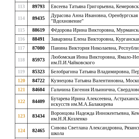
113
89793
Евсеева Татьяна Григорьевна, Кемеровск
Дурасова Анна Ивановна, Оренбургская о
114
89435
"Вдохновение"
115
88619
Фёдорова Ирина Викторовна, Мурманская
116
88491
Заварзина Елена Викторовна, Курганская
117
87080
Панина Виктория Николаевна, Республика
Любомская Инна Викторовна, Ямало-Нене
118
85973
им.П.И.Чайковского
119
85323
Белобрагина Татьяна Владимировна, Перм
120
84722
Кузнецова Татьяна Валентиновна, Москов
121
84604
Гальчина Евгения Ильинична, Свердловск
Бутарева Ирина Алексеевна, Астраханска
122
84409
искусств им.М.А.Балакирева
Воронцова Надежда Иннокентьевна, Кемер
123
83434
им.Н.Я.Козленко
Сивова Светлана Александровна, Рязанск
124
82465
школа