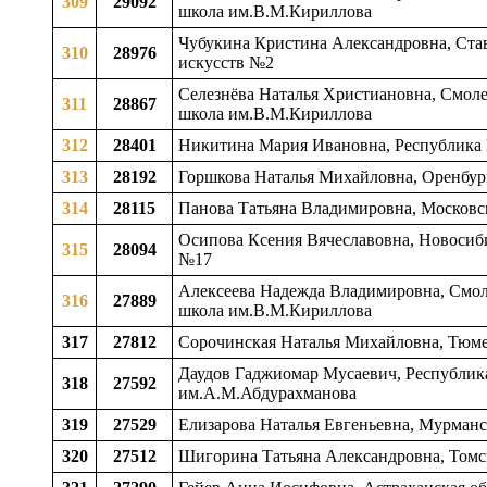
309
29092
школа им.В.М.Кириллова
Чубукина Кристина Александровна, Став
310
28976
искусств №2
Селезнёва Наталья Христиановна, Смолен
311
28867
школа им.В.М.Кириллова
312
28401
Никитина Мария Ивановна, Республика М
313
28192
Горшкова Наталья Михайловна, Оренбургс
314
28115
Панова Татьяна Владимировна, Московск
Осипова Ксения Вячеславовна, Новосибир
315
28094
№17
Алексеева Надежда Владимировна, Смоле
316
27889
школа им.В.М.Кириллова
317
27812
Сорочинская Наталья Михайловна, Тюмен
Даудов Гаджиомар Мусаевич, Республика 
318
27592
им.А.М.Абдурахманова
319
27529
Елизарова Наталья Евгеньевна, Мурманск
320
27512
Шигорина Татьяна Александровна, Томска