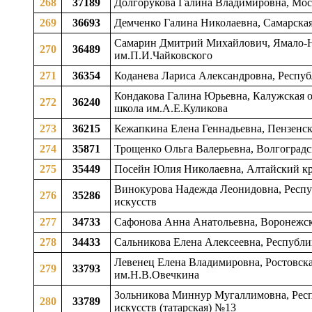
268
37189
Долгорукова Галина Владимировна, Моско
269
36693
Демченко Галина Николаевна, Самарская 
Самарин Дмитрий Михайлович, Ямало-Не
270
36489
им.П.И.Чайковского
271
36354
Коданева Лариса Александровна, Респуб
Кондакова Галина Юрьевна, Калужская об
272
36240
школа им.А.Е.Куликова
273
36215
Кежапкина Елена Геннадьевна, Пензенска
274
35871
Трощенко Ольга Валерьевна, Волгоградск
275
35449
Посейн Юлия Николаевна, Алтайский кра
Винокурова Надежда Леонидовна, Респуб
276
35286
искусств
277
34733
Сафонова Анна Анатольевна, Воронежска
278
34433
Сальникова Елена Алексеевна, Республик
Левенец Елена Владимировна, Ростовская
279
33793
им.Н.В.Овечкина
Зольникова Миннур Мугаллимовна, Респу
280
33789
искусств (татарская) №13