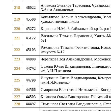
Алимова Эльвира Тарасовна, Чувашская 
218
46022
№6 им.Акцыновых
Копылкова Полина Александровна, Забай
219
45500
художественная школа
220
45272
Баранова Н.М., Забайкальский край, р-н 
Васильева Татьяна Нарановна, Ханты-Ма
221
45172
№1
Романцова Татьяна Феоктистовна, Новоси
222
45103
искусств №17
223
44800
Черепкова Зоя Александровна, Московска
Сухова Юлия Владимировна, Липецкая обл
224
44792
им.А.И.Плотнова
Ишуткина Елена Владимировна, Кемеровс
225
44790
им.Н.Я.Козленко
226
44566
Смирнова Валентина Николаевна, Костром
227
44503
Басанова Ольга Викторовна, Пермский кр
228
44497
Тимашова Светлана Владимировна, Ставр