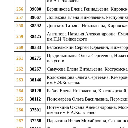
им.А.Г.Яковлева
256
39080
Бердникова Елена Геннадьевна, Кировска
257
39067
Лошакова Елена Николаевна, Республика 
258
38592
Донских Татьяна Николаевна, Кировская 
Антипова Наталия Александровна, Ямало
259
38425
им.П.И.Чайковского
260
38333
Белосельский Сергей Юрьевич, Нижегоро
Прядильникова Ольга Сергеевна, Нижего
261
38275
искусств
262
38267
Самусева Елена Витальевна, Костромская
Колокольцова Ольга Сергеевна, Кемеровс
263
38146
им.Н.Я.Козленко
264
38128
Бабич Елена Николаевна, Красноярский к
265
38112
Пономарёва Ольга Васильевна, Пермский 
Потёмкина Оксана Александровна, Моско
266
37501
школа им.Е.А.Кольченко
267
37258
Парыгина Нэлля Михайловна, Сахалинска