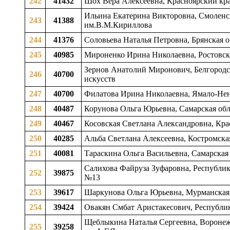
242
41432
Шох Вера Алексеевна, Красноярский кра
Ильина Екатерина Викторовна, Смоленск
243
41388
им.В.М.Кириллова
244
41376
Соловьева Наталья Петровна, Брянская об
245
40985
Мироненко Ирина Николаевна, Ростовска
Зернов Анатолий Миронович, Белгородска
246
40700
искусств
247
40700
Филатова Ирина Николаевна, Ямало-Нен
248
40487
Корунова Ольга Юрьевна, Самарская обла
249
40467
Косовская Светлана Александровна, Кра
250
40285
Альба Светлана Алексеевна, Костромская
251
40081
Тараскина Ольга Васильевна, Самарская
Салихова Файруза Зуфаровна, Республика
252
39875
№13
253
39617
Шаркунова Ольга Юрьевна, Мурманская о
254
39424
Овакян Смбат Аристакесович, Республик
Щеблыкина Наталья Сергеевна, Воронежск
255
39258