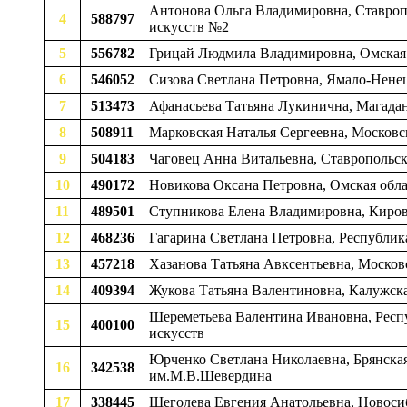
Антонова Ольга Владимировна, Ставропо
4
588797
искусств №2
5
556782
Грицай Людмила Владимировна, Омская о
6
546052
Сизова Светлана Петровна, Ямало-Ненец
7
513473
Афанасьева Татьяна Лукинична, Магаданс
8
508911
Марковская Наталья Сергеевна, Московск
9
504183
Чаговец Анна Витальевна, Ставропольск
10
490172
Новикова Оксана Петровна, Омская облас
11
489501
Ступникова Елена Владимировна, Кировс
12
468236
Гагарина Светлана Петровна, Республик
13
457218
Хазанова Татьяна Авксентьевна, Москов
14
409394
Жукова Татьяна Валентиновна, Калужская
Шереметьева Валентина Ивановна, Респу
15
400100
искусств
Юрченко Светлана Николаевна, Брянская 
16
342538
им.М.В.Шевердина
17
338445
Щеголева Евгения Анатольевна, Новосиб