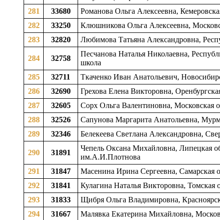
281
33680
Романова Ольга Алексеевна, Кемеровская
282
33250
Клюшникова Ольга Алексеевна, Московск
283
32820
Любимова Татьяна Александровна, Респу
Песчанова Наталья Николаевна, Республи
284
32758
школа
285
32711
Ткаченко Иван Анатольевич, Новосибирс
286
32690
Грехова Елена Викторовна, Оренбургская
287
32605
Сорх Ольга Валентиновна, Московская о
288
32526
Сапунова Маргарита Анатольевна, Мурма
289
32346
Белекеева Светлана Александровна, Свер
Чепель Оксана Михайловна, Липецкая обл
290
31891
им.А.И.Плотнова
291
31847
Масенина Ирина Сергеевна, Самарская об
292
31841
Кулагина Наталья Викторовна, Томская о
293
31833
Щибря Ольга Владимировна, Красноярски
294
31667
Малявка Екатерина Михайловна, Московс