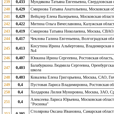
239
0,433
Мундякова Татьяна Евгеньевна, Свердловская о
240
0,429
Смирнова Татьяна Анатольевна, Московская об
241
0,429
Вейцлер Елена Валерьевна, Московская область
242
0,422
Митина Ольга Вячеславовна, Калужская област
243
0,419
Смирнова Татьяна Николаевна, Москва, СВАО,
244
0,417
Чеклова Галина Евгеньевна, Волгоградская обл
Кисутина Ирина Альбертовна, Владимирская об
245
0,413
№4
246
0,407
Юнкина Ирина Сергеевна, Ростовская область,
Балабуркина Людмила Сергеевна, Оренбургская 
247
0,403
школа
248
0,403
Ковалева Елена Григорьевна, Москва, САО, Г
249
0,4
Пустовая Лариса Владимировна, Ростовская об
250
0,4
Холдарова Лилия Мунировна, Москва, ЗАО, Ср
Алексеева Лариса Юрьевна, Московская область
251
0,4
"Росинка"
Столярова Оксана Ивановна, Самарская област
252
0,395