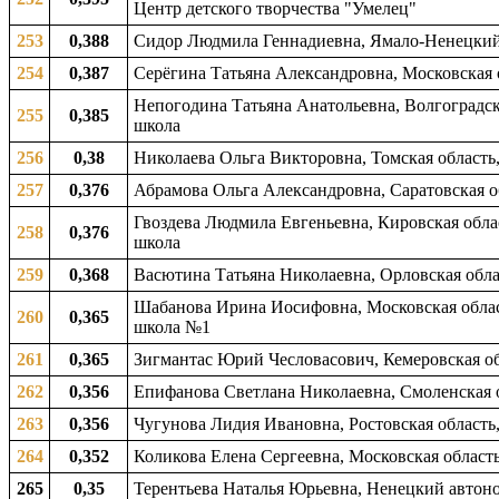
Центр детского творчества "Умелец"
253
0,388
Сидор Людмила Геннадиевна, Ямало-Ненецкий 
254
0,387
Серёгина Татьяна Александровна, Московская о
Непогодина Татьяна Анатольевна, Волгоградска
255
0,385
школа
256
0,38
Николаева Ольга Викторовна, Томская область
257
0,376
Абрамова Ольга Александровна, Саратовская о
Гвоздева Людмила Евгеньевна, Кировская облас
258
0,376
школа
259
0,368
Васютина Татьяна Николаевна, Орловская обла
Шабанова Ирина Иосифовна, Московская облас
260
0,365
школа №1
261
0,365
Зигмантас Юрий Чесловасович, Кемеровская об
262
0,356
Епифанова Светлана Николаевна, Смоленская о
263
0,356
Чугунова Лидия Ивановна, Ростовская область,
264
0,352
Коликова Елена Сергеевна, Московская область
265
0,35
Терентьева Наталья Юрьевна, Ненецкий автоно