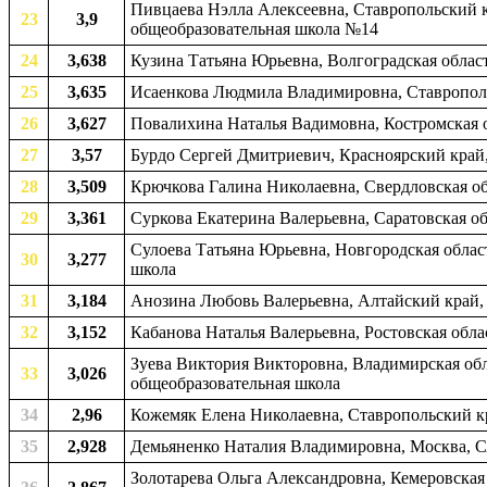
Пивцаева Нэлла Алексеевна, Ставропольский к
23
3,9
общеобразовательная школа №14
24
3,638
Кузина Татьяна Юрьевна, Волгоградская облас
25
3,635
Исаенкова Людмила Владимировна, Ставрополь
26
3,627
Повалихина Наталья Вадимовна, Костромская о
27
3,57
Бурдо Сергей Дмитриевич, Красноярский край,
28
3,509
Крючкова Галина Николаевна, Свердловская об
29
3,361
Суркова Екатерина Валерьевна, Саратовская об
Сулоева Татьяна Юрьевна, Новгородская облас
30
3,277
школа
31
3,184
Анозина Любовь Валерьевна, Алтайский край, 
32
3,152
Кабанова Наталья Валерьевна, Ростовская обла
Зуева Виктория Викторовна, Владимирская обла
33
3,026
общеобразовательная школа
34
2,96
Кожемяк Елена Николаевна, Ставропольский кр
35
2,928
Демьяненко Наталия Владимировна, Москва, С
Золотарева Ольга Александровна, Кемеровская 