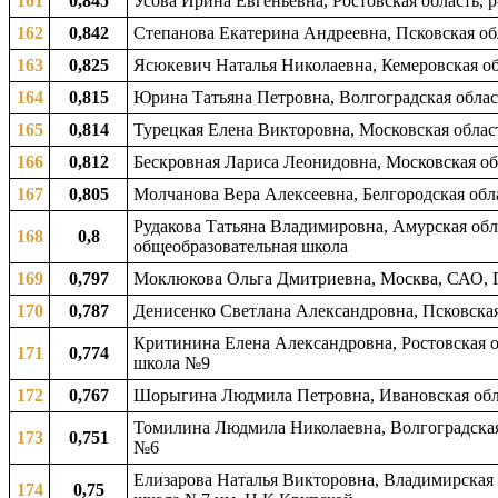
161
0,845
Усова Ирина Евгеньевна, Ростовская область, 
162
0,842
Степанова Екатерина Андреевна, Псковская об
163
0,825
Ясюкевич Наталья Николаевна, Кемеровская обл
164
0,815
Юрина Татьяна Петровна, Волгоградская облас
165
0,814
Турецкая Елена Викторовна, Московская област
166
0,812
Бескровная Лариса Леонидовна, Московская обл
167
0,805
Молчанова Вера Алексеевна, Белгородская обла
Рудакова Татьяна Владимировна, Амурская обла
168
0,8
общеобразовательная школа
169
0,797
Моклюкова Ольга Дмитриевна, Москва, САО, 
170
0,787
Денисенко Светлана Александровна, Псковская
Критинина Елена Александровна, Ростовская о
171
0,774
школа №9
172
0,767
Шорыгина Людмила Петровна, Ивановская обла
Томилина Людмила Николаевна, Волгоградская 
173
0,751
№6
Елизарова Наталья Викторовна, Владимирская о
174
0,75