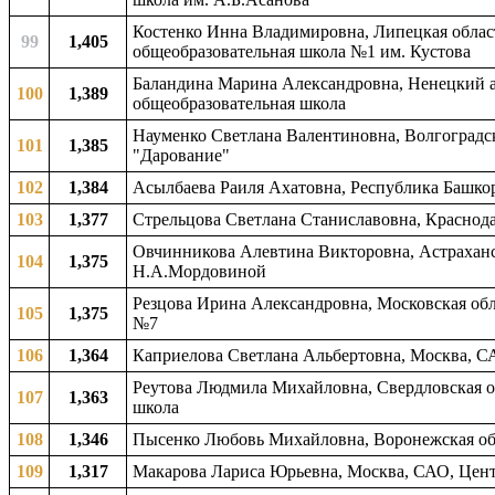
Костенко Инна Владимировна, Липецкая область
99
1,405
общеобразовательная школа №1 им. Кустова
Баландина Марина Александровна, Ненецкий а
100
1,389
общеобразовательная школа
Науменко Светлана Валентиновна, Волгоградск
101
1,385
"Дарование"
102
1,384
Асылбаева Раиля Ахатовна, Республика Башкор
103
1,377
Стрельцова Светлана Станиславовна, Краснода
Овчинникова Алевтина Викторовна, Астраханск
104
1,375
Н.А.Мордовиной
Резцова Ирина Александровна, Московская обл
105
1,375
№7
106
1,364
Каприелова Светлана Альбертовна, Москва, С
Реутова Людмила Михайловна, Свердловская об
107
1,363
школа
108
1,346
Пысенко Любовь Михайловна, Воронежская обл
109
1,317
Макарова Лариса Юрьевна, Москва, САО, Цен