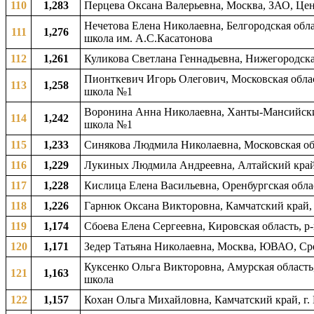
110
1,283
Перцева Оксана Валерьевна, Москва, ЗАО, Це
Нечетова Елена Николаевна, Белгородская обла
111
1,276
школа им. А.С.Касатонова
112
1,261
Куликова Светлана Геннадьевна, Нижегородская
Пионткевич Игорь Олегович, Московская облас
113
1,258
школа №1
Воронина Анна Николаевна, Ханты-Мансийский
114
1,242
школа №1
115
1,233
Синякова Людмила Николаевна, Московская обл
116
1,229
Лукиных Людмила Андреевна, Алтайский край,
117
1,228
Кислица Елена Васильевна, Оренбургская облас
118
1,226
Гарнюк Оксана Викторовна, Камчатский край, 
119
1,174
Сбоева Елена Сергеевна, Кировская область, р
120
1,171
Зедер Татьяна Николаевна, Москва, ЮВАО, Ср
Куксенко Ольга Викторовна, Амурская область,
121
1,163
школа
122
1,157
Кохан Ольга Михайловна, Камчатский край, г