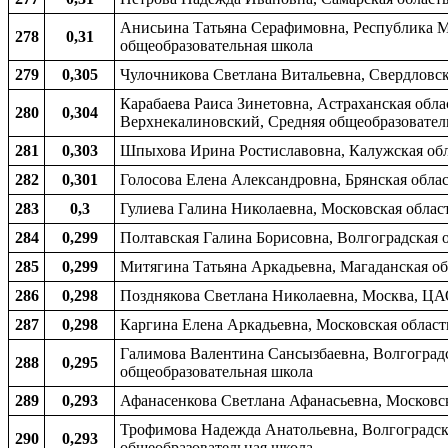
Анисьина Татьяна Серафимовна, Республика Мо
278
0,31
общеобразовательная школа
279
0,305
Чулочникова Светлана Витальевна, Свердловск
Карабаева Раиса Зинетовна, Астраханская облас
280
0,304
Верхнекалиновский, Средняя общеобразовател
281
0,303
Шпыхова Ирина Ростиславовна, Калужская обла
282
0,301
Голосова Елена Александровна, Брянская облас
283
0,3
Гулиева Галина Николаевна, Московская област
284
0,299
Полтавская Галина Борисовна, Волгоградская о
285
0,299
Митягина Татьяна Аркадьевна, Магаданская об
286
0,298
Позднякова Светлана Николаевна, Москва, ЦА
287
0,298
Каргина Елена Аркадьевна, Московская област
Галимова Валентина Сансызбаевна, Волгоградск
288
0,295
общеобразовательная школа
289
0,293
Афанасенкова Светлана Афанасьевна, Московска
Трофимова Надежда Анатольевна, Волгоградска
290
0,293
общеобразовательная школа