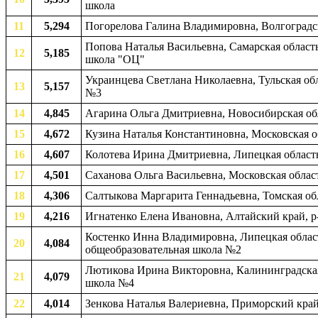
школа
11
5,294
Погорелова Галина Владимировна, Волгоградска
Попова Наталья Васильевна, Самарская область
12
5,185
школа "ОЦ"
Украинцева Светлана Николаевна, Тульская обл
13
5,157
№3
14
4,845
Агарина Ольга Дмитриевна, Новосибирская обл
15
4,672
Кузина Наталья Константиновна, Московская о
16
4,607
Колотева Ирина Дмитриевна, Липецкая область
17
4,501
Саханова Ольга Васильевна, Московская облас
18
4,306
Салтыкова Маргарита Геннадьевна, Томская обл
19
4,216
Игнатенко Елена Ивановна, Алтайский край, р
Костенко Инна Владимировна, Липецкая область
20
4,084
общеобразовательная школа №2
Лютикова Ирина Викторовна, Калининградская 
21
4,079
школа №4
22
4,014
Зенкова Наталья Валериевна, Приморский край