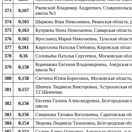
Ржевский Владимир Андреевич, Ставропольский
373
0,167
школа №3
374
0,165
Шаркова Вера Николаевна, Рязанская область, 
375
0,163
Купряева Нина Николаевна, Самарская область
376
0,162
Ярославец Мария Николаевна, Тульская област
377
0,161
Кириллова Наталья Глебовна, Кировская облас
378
0,16
Соловьёва Наталья Сергеевна, Московская обл
Корникова Евгения Владимировна, Амурская об
379
0,158
школа №1
380
0,158
Свечина Юлия Борисовна, Московская область,
Шевчук Людмила Викторовна, Астраханская обл
381
0,157
Т.Г.Шевченко
Евсеева Галина Александровна, Белгородская о
382
0,156
школа
383
0,156
Смирнова Татьяна Витальевна, Саратовская обл
384
0,154
Уварова Людмила Тихоновна, Белгородская обл
385
0,153
Скачек Елена Олеговна, Амурская область, р-н