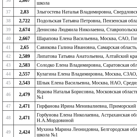
36
2,867
школа
37
2,83
Злыгостева Наталья Владимировна, Свердловск
38
2,722
Подольская Татьяна Петровна, Пензенская обла
39
2,674
Денисова Людмила Николаевна, Ставропольский
40
2,667
Шарапова Елена Васильевна, Москва, САО, Ги
41
2,65
Савикова Галина Ивановна, Самарская область
42
2,589
Липатова Татьяна Анатольевна, Алтайский кра
43
2,583
Солодко Елена Владимировна, Саратовская обл
44
2,557
Кулагина Елена Владимировна, Москва, СЗАО,
45
2,543
Шлык Елена Васильевна, Москва, НАО, Средн
Яцкова Наталья Борисовна, Московская област
46
2,479
№1
47
2,471
Гирфанова Ирина Менивалиевна, Приморский к
Горбунова Елена Николаевна, Астраханская обл
48
2,471
Н.А.Мордовиной
Мухина Марина Леонидовна, Белгородская обла
49
2,424
школа №1