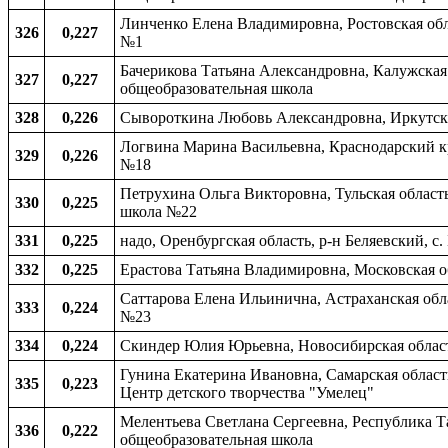
Линченко Елена Владимировна, Ростовская обла
326
0,227
№1
Бачерикова Татьяна Александровна, Калужская
327
0,227
общеобразовательная школа
328
0,226
Сывороткина Любовь Александровна, Иркутская
Логвина Марина Васильевна, Краснодарский кр
329
0,226
№18
Петрухина Ольга Викторовна, Тульская област
330
0,225
школа №22
331
0,225
надо, Оренбургская область, р-н Беляевский, с
332
0,225
Ерастова Татьяна Владимировна, Московская об
Саттарова Елена Ильинична, Астраханская обла
333
0,224
№23
334
0,224
Скиндер Юлия Юрьевна, Новосибирская область
Гунина Екатерина Ивановна, Самарская област
335
0,223
Центр детского творчества "Умелец"
Мелентьева Светлана Сергеевна, Республика Т
336
0,222
общеобразовательная школа