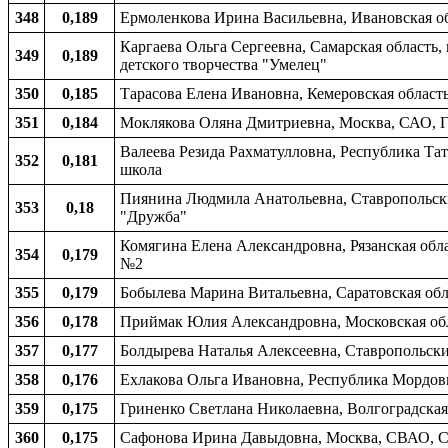
348
0,189
Ермоленкова Ирина Васильевна, Ивановская об
Каргаева Ольга Сергеевна, Самарская область
349
0,189
детского творчества "Умелец"
350
0,185
Тарасова Елена Ивановна, Кемеровская область
351
0,184
Моклякова Оляна Дмитриевна, Москва, САО, Г
Валеева Резида Рахматулловна, Республика Тат
352
0,181
школа
Пиянина Людмила Анатольевна, Ставропольски
353
0,18
"Дружба"
Комягина Елена Александровна, Рязанская обла
354
0,179
№2
355
0,179
Бобылева Марина Витальевна, Саратовская обл
356
0,178
Приймак Юлия Александровна, Московская обла
357
0,177
Болдырева Наталья Алексеевна, Ставропольски
358
0,176
Ехлакова Ольга Ивановна, Республика Мордови
359
0,175
Гриненко Светлана Николаевна, Волгоградская 
360
0,175
Сафонова Ирина Давыдовна, Москва, СВАО, С