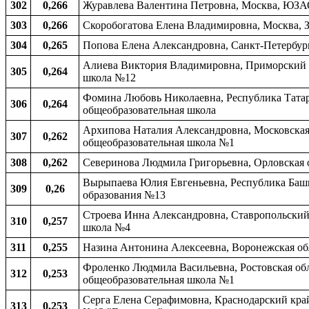
302
0,266
Журавлева Валентина Петровна, Москва, ЮЗА
303
0,266
Скоробогатова Елена Владимировна, Москва, 
304
0,265
Попова Елена Александровна, Санкт-Петербур
Алиева Виктория Владимировна, Приморский кр
305
0,264
школа №12
Фомина Любовь Николаевна, Республика Татарс
306
0,264
общеобразовательная школа
Архипова Наталия Александровна, Московская о
307
0,262
общеобразовательная школа №1
308
0,262
Северинова Людмила Григорьевна, Орловская о
Вырыпаева Юлия Евгеньевна, Республика Башко
309
0,26
образования №13
Строева Инна Александровна, Ставропольский 
310
0,257
школа №4
311
0,255
Назина Антонина Алексеевна, Воронежская обл
Фроленко Людмила Васильевна, Ростовская обла
312
0,253
общеобразовательная школа №1
Серга Елена Серафимовна, Краснодарский край,
313
0,253