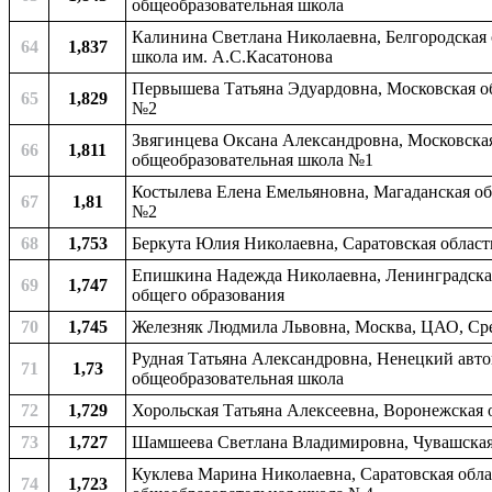
общеобразовательная школа
Калинина Светлана Николаевна, Белгородская 
64
1,837
школа им. А.С.Касатонова
Первышева Татьяна Эдуардовна, Московская об
65
1,829
№2
Звягинцева Оксана Александровна, Московская
66
1,811
общеобразовательная школа №1
Костылева Елена Емельяновна, Магаданская обл
67
1,81
№2
68
1,753
Беркута Юлия Николаевна, Саратовская область
Епишкина Надежда Николаевна, Ленинградская
69
1,747
общего образования
70
1,745
Железняк Людмила Львовна, Москва, ЦАО, Ср
Рудная Татьяна Александровна, Ненецкий авто
71
1,73
общеобразовательная школа
72
1,729
Хорольская Татьяна Алексеевна, Воронежская 
73
1,727
Шамшеева Светлана Владимировна, Чувашская 
Куклева Марина Николаевна, Саратовская облас
74
1,723