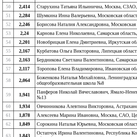
50
2,414
Старухина Татьяна Ильинична, Москва, СЗАО
51
2,284
Шумкина Инна Валерьевна, Московская область
52
2,246
Борисова Наталия Александровна, Московская о
53
2,24
Карнова Елена Николаевна, Самарская область
54
2,201
Новобрицкая Елена Дмитриевна, Иркутская обл
55
2,167
Курбатова Ольга Викторовна, Липецкая област
56
2,163
Бердникова Светлана Валентиновна, Самарская 
57
2,117
Торопова Елена Владимировна, Ивановская обл
Боженкова Наталья Михайловна, Ленинградская
58
2,064
общеобразовательная школа №8
Панферов Николай Вячеславович, Ямало-Ненецк
59
1,941
№13
60
1,934
Овчинникова Алевтина Викторовна, Астраханск
61
1,878
Алексеева Марина Ивановна, Москва, САО, Ц
62
1,849
Сорокина Наталья Юрьевна, Московская област
Остапчук Ирина Валентиновна, Республика Ко
63
1,843