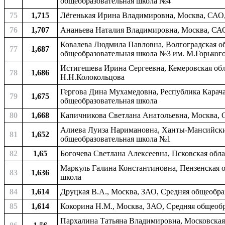
общеобразовательная школа №4
75
1,715
Лёгенькая Ирина Владимировна, Москва, САО,
76
1,707
Ананьева Наталия Владимировна, Москва, САО
Ковалева Людмила Павловна, Волгоградская об
77
1,687
общеобразовательная школа №3 им. М.Горьког
Истигешева Ирина Сергеевна, Кемеровская обла
78
1,686
Н.Н.Колокольцова
Гергова Дина Мухамедовна, Республика Карача
79
1,675
общеобразовательная школа
80
1,668
Капичникова Светлана Анатольевна, Москва, 
Алиева Луиза Наримановна, Ханты-Мансийский
81
1,652
общеобразовательная школа №1
82
1,65
Богочева Светлана Алексеевна, Псковская обла
Маркуль Галина Константиновна, Пензенская об
83
1,636
школа
84
1,614
Друцкая В.А., Москва, ЗАО, Средняя общеобр
85
1,614
Кокорина Н.М., Москва, ЗАО, Средняя общеоб
Пархалина Татьяна Владимировна, Московская 