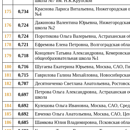
школа №7 им. Н.К.Крупской
Краснова Лариса Витальевна, Нижегородская об
175
0,734
№4
Дажинова Валентина Юрьевна, Нижегородская о
176
0,724
школа №2
177
0,724
Поротикова Ольга Валерьевна, Астраханская об
178
0,721
Ефремова Елена Петровна, Волгоградская облас
Концевич Татьяна Александровна, Кемеровская 
179
0,718
общеобразовательная школа №1
180
0,716
Шугаева Екатерина Юрьевна, Москва, САО, Ги
181
0,715
Гаврилова Галина Михайловна, Новосибирская 
182
0,707
Десятниченко Светлана Анатольевна, Ростовск
Петрова Ольга Александровна, Астраханская о
183
0,697
школа
184
0,692
Кулешова Ольга Ивановна, Москва, САО, Сред
185
0,692
Евченко Ольга Анатольевна, Москва, САО, Це
186
0,685
Шамкова Юлия Владимировна, Псковская облас