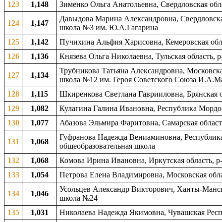
123
1,148
Зименко Ольга Анатольевна, Свердловская обла
Давыдова Марина Александровна, Свердловская
124
1,147
школа №3 им. Ю.А.Гагарина
125
1,142
Пучихина Альфия Харисовна, Кемеровская обл
126
1,136
Князева Ольга Николаевна, Тульская область, р
Трубникова Татьяна Александровна, Московская
127
1,134
школа №12 им. Героя Советского Союза И.А.М
128
1,115
Шкиренкова Светлана Гаврииловна, Брянская об
129
1,082
Кулагина Галина Ивановна, Республика Мордов
130
1,077
Абазова Эльмира Фаритовна, Самарская област
Гуфранова Надежда Вениаминовна, Республика 
131
1,068
общеобразовательная школа
132
1,068
Комова Ирина Ивановна, Иркутская область, р
133
1,054
Петрова Елена Владимировна, Московская обла
Усольцев Александр Викторович, Ханты-Мансий
134
1,046
школа №24
135
1,031
Николаева Надежда Якимовна, Чувашская Респу