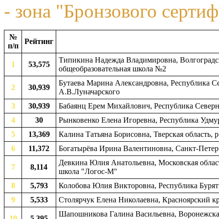
- зона "Бронзового сертиф
№
Рейтинг
п/п
Типикина Надежда Владимировна, Волгоградск
1
53,575
общеобразовательная школа №2
Бутаева Марина Александровна, Республика Сев
2
30,939
А.В.Луначарского
3
30,939
Бабаянц Ерем Михайлович, Республика Северна
4
30
Рынковенко Елена Игоревна, Республика Удмур
5
13,369
Калина Татьяна Борисовна, Тверская область, 
6
11,372
Богатырёва Ирина Валентиновна, Санкт-Петерб
Девкина Юлия Анатольевна, Московская облас
7
8,114
школа "Логос-М"
8
5,793
Колобова Юлия Викторовна, Республика Буряти
9
5,533
Столярчук Елена Николаевна, Красноярский кр
Шапошникова Галина Васильевна, Воронежская 
10
5,395