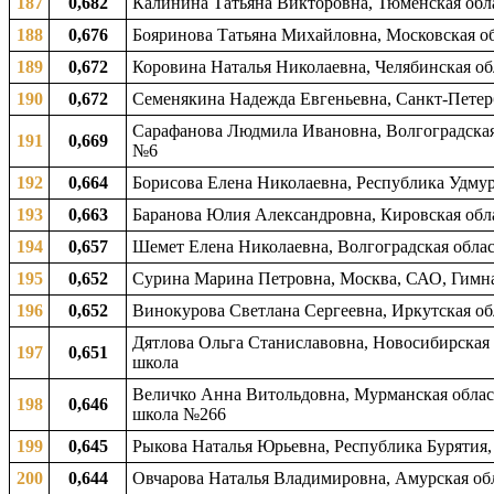
187
0,682
Калинина Татьяна Викторовна, Тюменская обла
188
0,676
Бояринова Татьяна Михайловна, Московская об
189
0,672
Коровина Наталья Николаевна, Челябинская обл
190
0,672
Семенякина Надежда Евгеньевна, Санкт-Петер
Сарафанова Людмила Ивановна, Волгоградская о
191
0,669
№6
192
0,664
Борисова Елена Николаевна, Республика Удмурт
193
0,663
Баранова Юлия Александровна, Кировская обла
194
0,657
Шемет Елена Николаевна, Волгоградская област
195
0,652
Сурина Марина Петровна, Москва, САО, Гимн
196
0,652
Винокурова Светлана Сергеевна, Иркутская обл
Дятлова Ольга Станиславовна, Новосибирская о
197
0,651
школа
Величко Анна Витольдовна, Мурманская област
198
0,646
школа №266
199
0,645
Рыкова Наталья Юрьевна, Республика Бурятия,
200
0,644
Овчарова Наталья Владимировна, Амурская обл