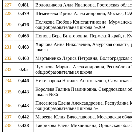
227
0,481
Воловликова Алла Ивановна, Ростовская облас
228
0,479
Шемекеева Ирина Александровна, Москва, СА
Полякова Любовь Константиновна, Мурманская 
229
0,476
общеобразовательная школа №269
230
0,468
Попова Вера Викторовна, Пермский край, г. К
Харчова Анна Николаевна, Амурская область, р
231
0,463
школа
232
0,463
Мартыненко Лариса Петровна, Волгоградская об
Чумакова Марина Александровна, Республика Т
233
0,45
общеобразовательная школа
234
0,446
Никифорова Наталья Анатольевна, Самарская о
Королева Галина Павлиновна, Свердловская обл
235
0,443
школа №86
Плесанова Елена Александровна, Республика К
236
0,443
общеобразовательная школа №1
237
0,442
Мареева Юлия Вячеславовна, Московская облас
238
0,438
Гаврикова Елена Михайловна, Орловская облас