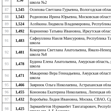
86
1,56
школа №2
87
1,545
Осипова Светлана Гурьевна, Вологодская облас
88
1,543
Родионова Ирина Юрьевна, Московская область
89
1,524
Асейкина Людмила Владимировна, Республика 
90
1,492
Корниенко Татьяна Ивановна, Иркутская област
Сафиуллина Наиля Мансуровна, Республика Тат
91
1,483
школа
Кокорина Светлана Анатольевна, Ямало-Ненецк
92
1,481
школа №8
Будина Елена Анатольевна, Амурская область, 
93
1,478
школа
Макаренко Вера Геннадьевна, Амурская область
94
1,471
школа
95
1,466
Заярнюк Ольга Николаевна, Астраханская обла
96
1,455
Кононова Екатерина Николаевна, Липецкая обл
97
1,432
Воробьёва Лидия Ивановна, Москва, СВАО, Ср
Зарманбетов Нурманбет Тангатарович, Республ
98
1,425
школа им. А.Б.Асанова