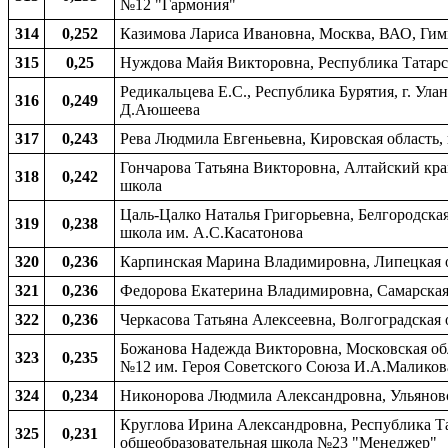
№12 "Гармония"
314
0,252
Казимова Лариса Ивановна, Москва, ВАО, Ги
315
0,25
Нуждова Майя Викторовна, Республика Татарста
Редикальцева Е.С., Республика Бурятия, г. У
316
0,249
Д.Аюшеева
317
0,243
Рева Людмила Евгеньевна, Кировская область,
Гончарова Татьяна Викторовна, Алтайский кра
318
0,242
школа
Цаль-Цалко Наталья Григорьевна, Белгородская
319
0,238
школа им. А.С.Касатонова
320
0,236
Карпинская Марина Владимировна, Липецкая об
321
0,236
Федорова Екатерина Владимировна, Самарская 
322
0,236
Черкасова Татьяна Алексеевна, Волгоградская 
Божанова Надежда Викторовна, Московская обл
323
0,235
№12 им. Героя Советского Союза И.А.Маликов
324
0,234
Никонорова Людмила Александровна, Ульяновск
Круглова Ирина Александровна, Республика Тат
325
0,231
общеобразовательная школа №23 "Менеджер"