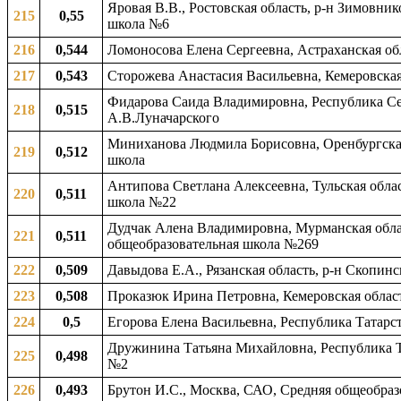
Яровая В.В., Ростовская область, р-н Зимовни
215
0,55
школа №6
216
0,544
Ломоносова Елена Сергеевна, Астраханская обл
217
0,543
Сторожева Анастасия Васильевна, Кемеровская
Фидарова Саида Владимировна, Республика Сев
218
0,515
А.В.Луначарского
Миниханова Людмила Борисовна, Оренбургская о
219
0,512
школа
Антипова Светлана Алексеевна, Тульская обла
220
0,511
школа №22
Дудчак Алена Владимировна, Мурманская облас
221
0,511
общеобразовательная школа №269
222
0,509
Давыдова Е.А., Рязанская область, р-н Скопин
223
0,508
Проказюк Ирина Петровна, Кемеровская област
224
0,5
Егорова Елена Васильевна, Республика Татарст
Дружинина Татьяна Михайловна, Республика Та
225
0,498
№2
226
0,493
Брутон И.С., Москва, САО, Средняя общеобра