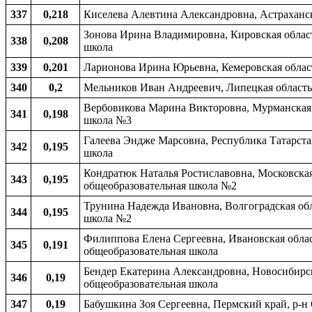
337
0,218
Киселева Алевтина Александровна, Астраханск
Зонова Ирина Владимировна, Кировская област
338
0,208
школа
339
0,201
Ларионова Ирина Юрьевна, Кемеровская облас
340
0,2
Мельников Иван Андреевич, Липецкая область,
Вербовикова Марина Викторовна, Мурманская об
341
0,198
школа №3
Галеева Эндже Марсовна, Республика Татарста
342
0,195
школа
Кондратюк Наталья Ростиславовна, Московская
343
0,195
общеобразовательная школа №2
Трунина Надежда Ивановна, Волгоградская обл
344
0,195
школа №2
Филиппова Елена Сергеевна, Ивановская област
345
0,191
общеобразовательная школа
Бендер Екатерина Александровна, Новосибирск
346
0,19
общеобразовательная школа
347
0,19
Бабушкина Зоя Сергеевна, Пермский край, р-н