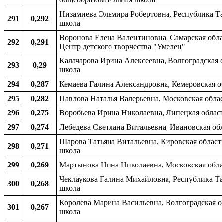
Низамиева Эльмира Робертовна, Республика Тат
291
0,292
школа
Воронова Елена Валентиновна, Самарская обла
292
0,291
Центр детского творчества "Умелец"
Калачарова Ирина Алексеевна, Волгоградская о
293
0,29
школа
294
0,287
Кемаева Галина Александровна, Кемеровская об
295
0,282
Павлова Наталья Валерьевна, Московская облас
296
0,275
Воробьева Ирина Николаевна, Липецкая област
297
0,274
Лебедева Светлана Витальевна, Ивановская обл
Шарова Татьяна Витальевна, Кировская област
298
0,271
школа
299
0,269
Мартынова Нина Николаевна, Московская облас
Чеклаукова Галина Михайловна, Республика Тат
300
0,268
школа
Королева Марина Васильевна, Волгоградская об
301
0,267
школа