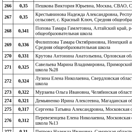
266
0,35
Пешкова Виктория Юрьевна, Москва, СВАО, С
Крестьянинова Надежда Александровна, Респу
267
0,35
сельсовет, с. Красный Ключ, Средняя общеобра
Попова Тамара Гамлетовна, Алтайский край, р
268
0,341
общеобразовательная школа
Филиппова Тамара Октябриновна, Ненецкий авт
269
0,336
Средняя общеобразовательная школа
270
0,331
Крутова Антонина Анатольевна, Орловская обла
Савельева Марина Владимировна, Приморский 
271
0,325
школа №28
Лузина Елена Николаевна, Свердловская облас
272
0,324
школа
273
0,322
Мурзаева Ольга Ивановна, Челябинская область
274
0,321
Демьяненко Ирина Алексеевна, Магаданская об
275
0,317
Сергеева Татьяна Александровна, Московская о
Перевезенцева Елена Николаевна, Московская о
276
0,312
школа №13
277
0,31
Петрова Надежда Ивановна, Самарская область