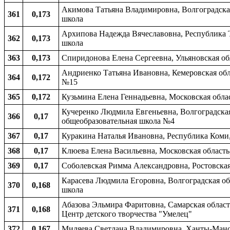
Акимова Татьяна Владимировна, Волгоградская
361
0,173
школа
Архипова Надежда Вячеславовна, Республика Т
362
0,173
школа
363
0,173
Спиридонова Елена Сергеевна, Ульяновская об
Андриенко Татьяна Ивановна, Кемеровская обл
364
0,172
№15
365
0,172
Кузьмина Елена Геннадьевна, Московская обла
Кучеренко Людмила Евгеньевна, Волгоградская 
366
0,17
общеобразовательная школа №4
367
0,17
Куракина Наталья Ивановна, Республика Коми,
368
0,17
Клюева Елена Васильевна, Московская область
369
0,17
Соболевская Римма Александровна, Ростовская 
Карасева Людмила Егоровна, Волгоградская обл
370
0,168
школа
Абазова Эльмира Фаритовна, Самарская област
371
0,168
Центр детского творчества "Умелец"
372
0,167
Миляева Светлана Владимировна, Ханты-Манси