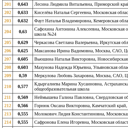
201
0,643
Лесина Людмила Витальевна, Приморский край,
202
0,633
Киселёва Наталья Сергеевна, Московская облас
203
0,632
Фаут Наталья Владимировна, Кемеровская обла
Сафохина Антонина Алексеевна, Московская о
204
0,63
школа №24
205
0,629
Черкасова Светлана Валерьевна, Иркутская обл
206
0,625
Максанова Ирина Вадимовна, Москва, САО, Ц
207
0,605
Вьюшина Наталья Викторовна, Новосибирская о
208
0,603
Махунова Надежда Юрьевна, Ульяновская облас
209
0,59
Меркулова Любовь Захаровна, Москва, САО, Ц
Кдыргалиева Марина Хусаиновна, Астраханская
210
0,577
общеобразовательная школа
211
0,569
Неймышева Галина Павловна, Свердловская обл
212
0,566
Горнюк Оксана Викторовна, Камчатский край, 
213
0,555
Молокович Лидия Константиновна, Московская
214
0,555
Сафронова Елена Игоревна, Московская област