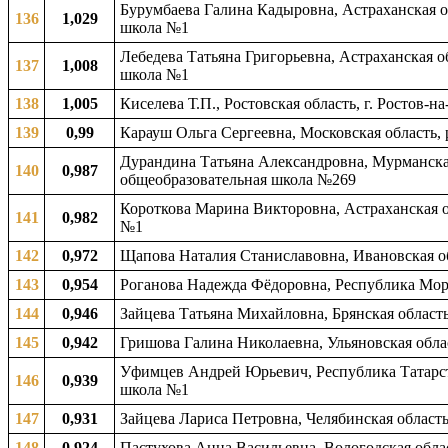
Бурумбаева Галина Кадыровна, Астраханская о
136
1,029
школа №1
Лебедева Татьяна Григорьевна, Астраханская о
137
1,008
школа №1
138
1,005
Киселева Т.П., Ростовская область, г. Ростов-
139
0,99
Карауш Ольга Сергеевна, Московская область, 
Дурандина Татьяна Александровна, Мурманская
140
0,987
общеобразовательная школа №269
Короткова Марина Викторовна, Астраханская о
141
0,982
№1
142
0,972
Щапова Наталия Станиславовна, Ивановская об
143
0,954
Роганова Надежда Фёдоровна, Республика Морд
144
0,946
Зайцева Татьяна Михайловна, Брянская область
145
0,942
Гришова Галина Николаевна, Ульяновская обла
Уфимцев Андрей Юрьевич, Республика Татарста
146
0,939
школа №1
147
0,931
Зайцева Лариса Петровна, Челябинская область
148
0,924
Пастухова Анна Васильевна, Вологодская облас