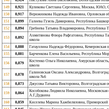
149
0,921
Куликова Светлана Сергеевна, Москва, ЮАО, 
150
0,917
Верижникова Надежда Ивановна, Орловская обл
151
0,899
Галиева Гузель Дамировна, Республика Башкор
152
0,894
Гребнева Татьяна Владимировна, Республика Т
Ахмитянова Флюра Рафгатовна, Республика Тат
153
0,892
школа
154
0,888
Гатауллина Надежда Фёдоровна, Кемеровская об
155
0,881
Барченкова Елена Васильевна, Республика Мор
Костенко Ольга Николаевна, Амурская область,
156
0,879
школа
Галиновская Оксана Александровна, Волгоградс
157
0,878
школа №6
158
0,873
Джусова Татьяна Викторовна, Волгоградская об
Кособокова Людмила Николаевна, Московская о
159
0,864
А.Г.Дудкина
160
0,859
Киселева Марина Хажбиляловна, Приморский к