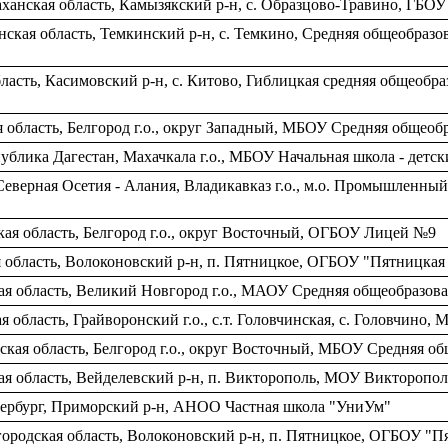
ханская область, Камызякский р-н, с. Образцово-Травино, ГБО
кая область, Темкинский р-н, с. Темкино, Средняя общеобразо
бласть, Касимовский р-н, с. Китово, Гиблицкая средняя общеобр
 область, Белгород г.о., округ Западный, МБОУ Средняя общеоб
блика Дагестан, Махачкала г.о., МБОУ Начальная школа - детс
еверная Осетия - Алания, Владикавказ г.о., м.о. Промышленны
ая область, Белгород г.о., округ Восточный, ОГБОУ Лицей №9
я область, Волоконовский р-н, п. Пятницкое, ОГБОУ "Пятницк
ая область, Великий Новгород г.о., МАОУ Средняя общеобразов
 область, Грайворонский г.о., с.т. Головчинская, c. Головчи
ская область, Белгород г.о., округ Восточный, МБОУ Средняя о
ая область, Вейделевский р-н, п. Викторополь, МОУ Виктороп
тербург, Приморский р-н, АНОО Частная школа "УниУм"
городская область, Волоконовский р-н, п. Пятницкое, ОГБОУ 