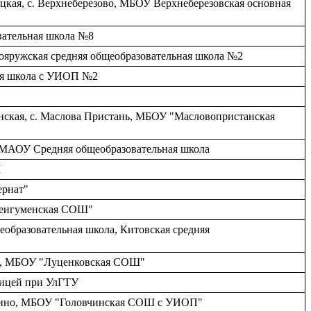
цкая, c. Верхнеберезово, МБОУ Верхнеберезовская основная
овательная школа №8
нояружская средняя общеобразовательная школа №2
ная школа с УИОП №2
анская, c. Маслова Пристань, МБОУ "Масловопристанская
 МАОУ Средняя общеобразовательная школа
Ш
ернат"
жнеигуменская СОШ"
щеобразовательная школа, Китовская средняя
ово, МБОУ "Луценковская СОШ"
лицей при УлГТУ
ловчино, МБОУ "Головчинская СОШ с УИОП"