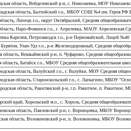
ская область, Вейделевский р-н, с. Николаевка, МОУ Николаевс
адская область, Балтийский г.о., МБОУ СОШ №4 им. Героя РФ 
бласть, Липецк г.о., округ Октябрьский, Средняя общеобразова
область, Наро-Фоминск г.о., г. Апрелевка, МАОУ Апрелевская С
ика Карелия, Петрозаводск г.о., р-н Первомайский, Лицей №40
Бурятия, Улан-Удэ г.о., р-н Железнодорожный, Средняя общеобр
я область, Вешкаймский р-н, п. Чуфарово, Средняя общеобразов
 область, Батайск г.о., МБОУ Средняя общеобразовательная шк
одская область, Валуйский г.о., г. Валуйки, МОУ Средняя обще
одская область, Старооскольский г.о., с. Лапыгино, МБОУ "Осн
родская область, Ракитянский р-н, г.п. Ракитное, п. Ракитное,
ский край, Хорольский м.о., с. Хороль, Средняя общеобразова
жская область, Павловский р-н, с. Воронцовка, МБОУ Воронцо
ская область, Волоконовский р-н, п. Волоконовка, МБОУ Волок