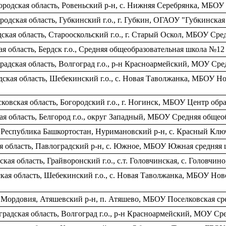
родская область, Ровеньский р-н, c. Нижняя Серебрянка, МБОУ
ородская область, Губкинский г.о., г. Губкин, ОГАОУ "Губкинс
ская область, Старооскольский г.о., г. Старый Оскол, МБОУ Ср
 область, Бердск г.о., Средняя общеобразовательная школа №12
адская область, Волгоград г.о., р-н Красноармейский, МОУ Ср
ская область, Шебекинский г.о., c. Новая Таволжанка, МБОУ Но
овская область, Богородский г.о., г. Ногинск, МБОУ Центр обр
я область, Белгород г.о., округ Западный, МБОУ Средняя обще
 Республика Башкортостан, Нуримановский р-н, с. Красный Кл
я область, Павлоградский р-н, c. Южное, МБОУ Южная средняя 
кая область, Грайворонский г.о., с.т. Головчинская, c. Голов
кая область, Шебекинский г.о., c. Новая Таволжанка, МБОУ Нов
Мордовия, Атяшевский р-н, п. Атяшево, МБОУ Поселковская ср
адская область, Волгоград г.о., р-н Красноармейский, МОУ С