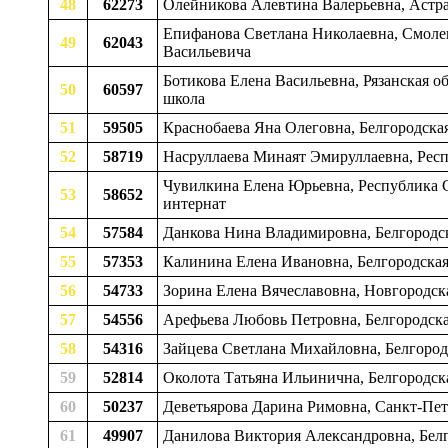
48
62273
Олейникова Алевтина Валерьевна, Астра
Епифанова Светлана Николаевна, Смоленс
49
62043
Васильевича
Ботикова Елена Васильевна, Рязанская о
50
60597
школа
51
59505
Краснобаева Яна Олеговна, Белгородская
52
58719
Насруллаева Минаят Эмируллаевна, Респу
Чувилкина Елена Юрьевна, Республика С
53
58652
интернат
54
57584
Данкова Нина Владимировна, Белгородск
55
57353
Калинина Елена Ивановна, Белгородска
56
54733
Зорина Елена Вячеславовна, Новгородск
57
54556
Арефьева Любовь Петровна, Белгородская
58
54316
Зайцева Светлана Михайловна, Белгород
59
52814
Околота Татьяна Ильинична, Белгородск
60
50237
Деветьярова Дарина Римовна, Санкт-Пе
61
49907
Данилова Виктория Александровна, Бел