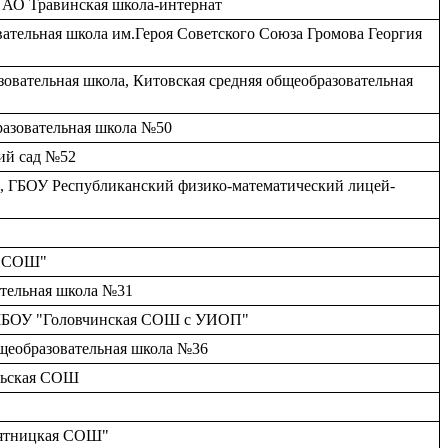
У АО Травинская школа-интернат
вательная школа им.Героя Советского Союза Громова Георгия
азовательная школа, Китовская средняя общеобразовательная
разовательная школа №50
кий сад №52
й, ГБОУ Республиканский физико-математический лицей-
ая СОШ"
ательная школа №31
но, МБОУ "Головчинская СОШ с УИОП"
бщеобразовательная школа №36
ольская СОШ
"Пятницкая СОШ"