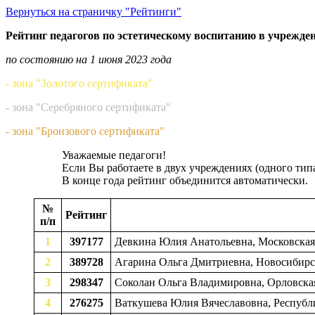
Вернуться на страничку "Рейтинги"
Рейтинг педагогов по эстетическому воспитанию в учрежде
по состоянию на 1 июня 2023 года
- зона "Золотого сертификата"
- зона "Серебряного сертификата"
- зона "Бронзового сертификата"
Уважаемые педагоги!
Если Вы работаете в двух учреждениях (одного тип
В конце года рейтинг объединится автоматически.
№
Рейтинг
п/п
1
397177
Девкина Юлия Анатольевна, Московская 
2
389728
Агарина Ольга Дмитриевна, Новосибирска
3
298347
Соколан Ольга Владимировна, Орловская
4
276275
Ваткушева Юлия Вячеславовна, Республи