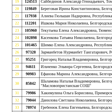
19
124513
Сайбединов Александр Геннадьевич, Томс
20
119849
Береговая Ирина Константиновна, Белгор
21
117938
Алиева Гюльшан Надировна, Республика 
22
112201
Ишкова Мария Николаевна, Белгородская
23
105960
Текутьева Елена Александровна, Тюменск
24
102898
Касенкова Татьяна Николаевна, Белгород
25
101465
Шимко Елена Александровна, Республик
26
97328
Зарманбетов Нурманбет Тангатарович, Р
27
95251
Григорец Наталья Владимировна, Белгор
28
94611
Ильченко Эльвира Сергеевна, Белгородск
29
90983
Ефанова Марина Александровна, Белгоро
Шаламова Наталья Владимировна, Белгор
30
85842
"Масловопристанская СОШ"
31
79986
Хакимулина Ольга Борисовна, Приморски
32
79044
Данилова Светлана Николаевна, Белгоро
33
78974
Гребенюк Елена Евгеньевна, Белгородска