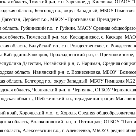
кая область, Томский р-н, c.п. Заречное, д. Кисловка, ОГАОУ 
одская область, Белгород г.о., округ Западный, МБОУ Гимнази
Дагестан, Дербент г.о., МБОУ «Прогимназия Президент»
 область, Губкинский г.о., г. Губкин, МАОУ Средняя общеобраз
ая область, Тюменский р-н, м.о. Каскаринское, c. Каскара, МА
ская область, Валуйский г.о., c.п. Рождественское, c. Рождест
а Кабардино-Балкария, Прохладненский р-н, с. Прималкинское
еспублика Дагестан, Ногайский р-н, с. Нариман, Средняя общео
одская область, Ивнянский р-н, с. Вознесеновка, МБОУ "Возне
ая область, Белгород г.о., округ Западный, МБОУ Гимназия №22
дская область, Чернянский р-н, п. Чернянка, ОГБОУ Чернянска
одская область, Шебекинский г.о., тер.администрация Маслово
й край, Хорольский м.о., с. Хороль, Средняя общеобразовател
дская область, Волоконовский р-н, п. Пятницкое, ОГБОУ "Пят
я область, Алексеевский г.о., г. Алексеевка, МБОУ Средняя об