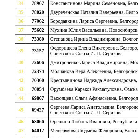
34
78967
Константинова Марина Семёновна, Белго
35
78020
Двуреченская Наталия Валерьевна, Белг
36
77962
Бородавкина Лариса Сергеевна, Белгород
37
75602
Мухина Юлия Васильевна, Новосибирская
38
73380
Степанова Ирина Владимировна, Волгогр
Федорищева Елена Викторовна, Белгород
39
73157
Советского Союза И. П. Серикова
40
72606
Дмитроченко Лариса Владимировна, Моск
41
72374
Молчанова Вера Алексеевна, Белгородска
42
70360
Крестьянинова Надежда Александровна,
43
70054
Орумбаева Каракоз Рахматуловна, Омска
44
69807
Выходцева Ольга Афанасьевна, Белгородс
Сергеева Лариса Анатольевна, Белгородс
45
69427
Советского Союза И. П. Серикова
46
68066
Орешина Любовь Ивановна, Республика 
47
64017
Мещерякова Людмила Федоровна, Волгогр