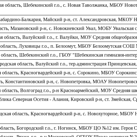
я область, Шебекинский г.о., c. Новая Таволжанка, МБОУ Новот
Кабардино-Балкария, Майский р-н, ст. Александровская, МКО
сть, Мазановский р-н, с. Новокиевский Увал, МОБУ Увальская 
 область, Валуйский г.о., г. Валуйки, МОУ Средняя общеобраз
область, Луховицы г.о., п. Белоомут, МБОУ Белоомутская СОШ
 область, Шебекинский г.о., ГБОУ "Шебекинская гимназия-инте
ородская область, Валуйский г.о., тер.админстрация Принцевс
 область, Красногвардейский р-н, c. Сорокино, МБОУ Сорокин
ть, Константиновский р-н, с. Новопетровка, МОАУ Новопетровск
 область, Волгоград г.о., р-н Красноармейский, МОУ Средняя 
лика Северная Осетия - Алания, Кировский р-н, ст. Змейская, 
дская область, Красногвардейский р-н, c. Новохуторное, МБОУ 
область, Богородский г.о., г. Ногинск, МБОУ ЦО №12 им. Героя
бласть, Рязань г.о., р-н Московский, ОГБОУ Школа-интернат №2