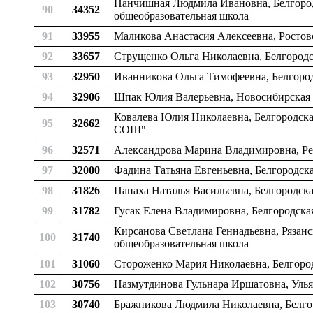
Панчишная Людмила Ивановна, Белгородс
90
34352
общеобразовательная школа
91
33955
Маликова Анастасия Алексеевна, Ростовс
92
33657
Струщенко Ольга Николаевна, Белгородс
93
32950
Иванникова Ольга Тимофеевна, Белгород
94
32906
Шпак Юлия Валерьевна, Новосибирская о
Ковалева Юлия Николаевна, Белгородска
95
32662
СОШ"
96
32571
Александрова Марина Владимировна, Ре
97
32000
Фадина Татьяна Евгеньевна, Белгородск
98
31826
Папаха Наталья Васильевна, Белгородск
99
31782
Гусак Елена Владимировна, Белгородска
Кирсанова Светлана Геннадьевна, Рязанс
100
31740
общеобразовательная школа
101
31060
Стороженко Мария Николаевна, Белгородс
102
30756
Назмутдинова Гульнара Иршатовна, Улья
103
30740
Бражникова Людмила Николаевна, Белгор