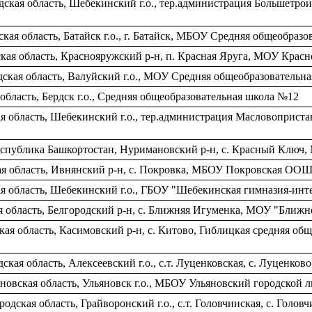
кая область, Шебекинский г.о., тер.администрация Большетрои
кая область, Батайск г.о., г. Батайск, МБОУ Средняя общеобраз
кая область, Краснояружский р-н, п. Красная Яруга, МОУ Крас
ская область, Валуйский г.о., МОУ Средняя общеобразователь
бласть, Бердск г.о., Средняя общеобразовательная школа №12
я область, Шебекинский г.о., тер.администрация Масловоприст
спублика Башкортостан, Нуримановский р-н, с. Красный Ключ,
ая область, Ивнянский р-н, c. Покровка, МБОУ Покровская ОО
ая область, Шебекинский г.о., ГБОУ "Шебекинская гимназия-инт
я область, Белгородский р-н, c. Ближняя Игуменка, МОУ "Бли
кая область, Касимовский р-н, с. Китово, Гиблицкая средняя об
кая область, Алексеевский г.о., с.т. Луценковская, c. Луценк
новская область, Ульяновск г.о., МБОУ Ульяновский городской 
одская область, Грайворонский г.о., с.т. Головчинская, c. Го