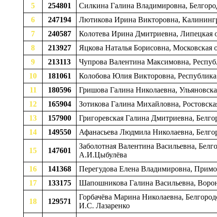
5
254801
Силкина Галина Владимировна, Белгород
6
247194
Лютикова Ирина Викторовна, Калинингр
7
240587
Колотева Ирина Дмитриевна, Липецкая о
8
213927
Яцкова Наталья Борисовна, Московская 
9
213113
Чупрова Валентина Максимовна, Республ
10
181061
Колобова Юлия Викторовна, Республика 
11
180596
Гришова Галина Николаевна, Ульяновска
12
165904
Зотикова Галина Михайловна, Ростовская
13
157900
Григоревская Галина Дмитриевна, Белгор
14
149550
Афанасьева Людмила Николаевна, Белгор
Заболотная Валентина Васильевна, Белго
15
147601
А.И.Цыбулёва
16
141368
Перегудова Елена Владимировна, Примор
17
133175
Шапошникова Галина Васильевна, Вороне
Горбачёва Марина Николаевна, Белгород
18
129571
И.С. Лазаренко