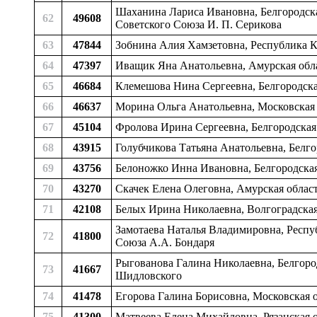
Шаханина Лариса Ивановна, Белгородска
62
49608
Советского Союза И. П. Серикова
63
47844
Зобнина Алия Хамзетовна, Республика 
64
47397
Иващик Яна Анатольевна, Амурская обла
65
46684
Клемешова Нина Сергеевна, Белгородская
66
46637
Морина Ольга Анатольевна, Московская 
67
45104
Фролова Ирина Сергеевна, Белгородская
68
43915
Голубчикова Татьяна Анатольевна, Белг
69
43756
Белоножко Инна Ивановна, Белгородская
70
43270
Скачек Елена Олеговна, Амурская облас
71
42108
Белых Ирина Николаевна, Волгоградская
Замотаева Наталья Владимировна, Респуб
72
41800
Союза А.А. Бондаря
Рыгованова Галина Николаевна, Белгоро
73
41667
Шидловского
74
41478
Егорова Галина Борисовна, Московская 
75
41300
Матвеева Елена Михайловна, Рязанская о