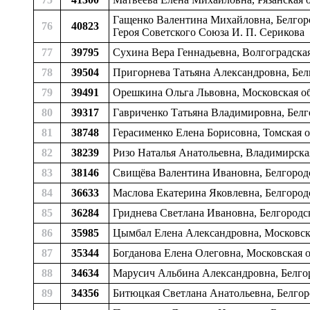
Гащенко Валентина Михайловна, Белгоро
76
40823
Героя Советского Союза И. П. Серикова
77
39795
Сухина Вера Геннадьевна, Волгоградска
78
39504
Пригорнева Татьяна Александровна, Белг
79
39491
Орешкина Ольга Львовна, Московская об
80
39317
Гавриченко Татьяна Владимировна, Белго
81
38748
Герасименко Елена Борисовна, Томская о
82
38239
Ризо Наталья Анатольевна, Владимирска
83
38146
Свищёва Валентина Ивановна, Белгород
84
36633
Маслова Екатерина Яковлевна, Белгород
85
36284
Гриднева Светлана Ивановна, Белгородск
86
35985
Цымбал Елена Александровна, Московска
87
35344
Богданова Елена Олеговна, Московская 
88
34634
Марусич Альбина Александровна, Белго
89
34356
Битюцкая Светлана Анатольевна, Белгор