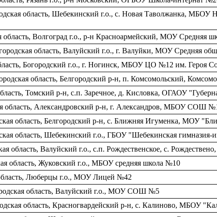
дская область, Шебекинский г.о., c. Новая Таволжанка, МБОУ 
я область, Волгоград г.о., р-н Красноармейский, МОУ Средняя 
ородская область, Валуйский г.о., г. Валуйки, МОУ Средняя об
ласть, Богородский г.о., г. Ногинск, МБОУ ЦО №12 им. Героя 
родская область, Белгородский р-н, п. Комсомольский, Комсом
бласть, Томский р-н, c.п. Заречное, д. Кисловка, ОГАОУ "Губе
я область, Александровский р-н, г. Александров, МБОУ СОШ №
ская область, Белгородский р-н, c. Ближняя Игуменка, МОУ "
ская область, Шебекинский г.о., ГБОУ "Шебекинская гимназия-и
ая область, Валуйский г.о., c.п. Рождественское, c. Рождестве
я область, Жуковский г.о., МБОУ средняя школа №10
область, Люберцы г.о., МОУ Лицей №42
родская область, Валуйский г.о., МОУ СОШ №5
одская область, Красногвардейский р-н, c. Калиново, МБОУ "