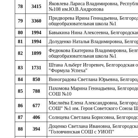
Яковлева Лариса Владимировна, Республ
78
3415
№108 им.Ю.В.Андропова
Придворева Ирина Геннадьевна, Белгородс
79
3360
общеобразовательная школа №1
80
1994
Бавыкина Нина Алексеевна, Белгородская
81
1994
Долуденко Наталья Владимировна, Белгор
Федюкова Екатерина Владимировна, Белго
82
1899
общеобразовательная школа №1
Штана Альберт Игоревич, Белгородская о
83
1731
"Формула Успеха"
84
850
Виноградова Светлана Юрьевна, Белгород
Пахомова Марина Геннадьевна, Белгородс
85
788
СОШ №10
Маслиёва Елена Александровна, Белгородс
86
677
СОШ" №1 им. Героя Советского Союза Ш
87
406
Солнцева Светлана Борисовна, Белгород
Доценко Светлана Ивановна, Белгородская
88
394
"Головчинская СОШ с УИОП"