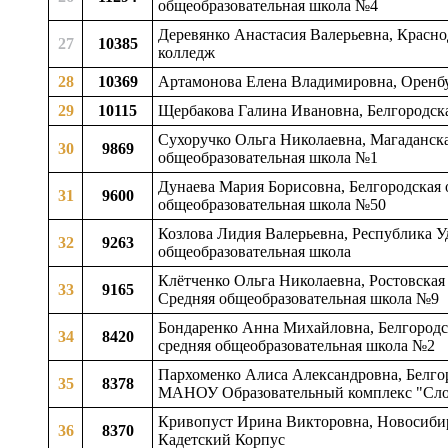
общеобразовательная школа №4
Деревянко Анастасия Валерьевна, Красн
27
10385
колледж
28
10369
Артамонова Елена Владимировна, Оренбур
29
10115
Щербакова Галина Ивановна, Белгородска
Сухоручко Ольга Николаевна, Магаданска
30
9869
общеобразовательная школа №1
Дунаева Мария Борисовна, Белгородская о
31
9600
общеобразовательная школа №50
Козлова Лидия Валерьевна, Республика У
32
9263
общеобразовательная школа
Клётченко Ольга Николаевна, Ростовская
33
9165
Средняя общеобразовательная школа №9
Бондаренко Анна Михайловна, Белгородск
34
8420
средняя общеобразовательная школа №2
Пархоменко Алиса Александровна, Белгоро
35
8378
МАНОУ Образовательный комплекс "Сл
Кривопуст Ирина Викторовна, Новосибирс
36
8370
Кадетский Корпус