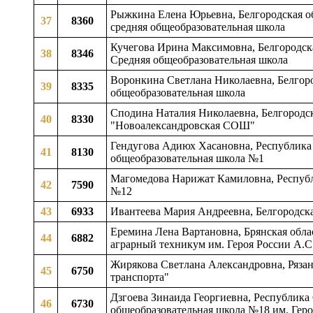
Рыжкина Елена Юрьевна, Белгородская о
37
8360
средняя общеобразовательная школа
Кучегова Ирина Максимовна, Белгородска
38
8346
Средняя общеобразовательная школа
Воронкина Светлана Николаевна, Белгоро
39
8335
общеобразовательная школа
Сподина Наталия Николаевна, Белгородск
40
8330
"Новоалександровская СОШ"
Гендугова Адиюх Хасановна, Республика
41
8130
общеобразовательная школа №1
Магомедова Нарижат Камиловна, Республ
42
7590
№12
43
6933
Ивантеева Мария Андреевна, Белгородска
Еремина Лена Вартановна, Брянская обл
44
6882
аграрный техникум им. Героя России А.С
Жирякова Светлана Александровна, Рязан
45
6750
транспорта"
Дзгоева Зинаида Георгиевна, Республика 
46
6730
общеобразовательная школа №18 им. Гер