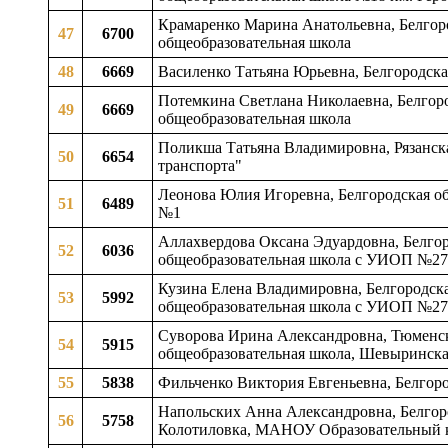
Крамаренко Марина Анатольевна, Белгород
47
6700
общеобразовательная школа
48
6669
Василенко Татьяна Юрьевна, Белгородска
Потемкина Светлана Николаевна, Белгород
49
6669
общеобразовательная школа
Поликша Татьяна Владимировна, Рязанск
50
6654
транспорта"
Леонова Юлия Игоревна, Белгородская о
51
6489
№1
Аллахвердова Оксана Эдуардовна, Белгор
52
6036
общеобразовательная школа с УИОП №2
Кузина Елена Владимировна, Белгородска
53
5992
общеобразовательная школа с УИОП №2
Суворова Ирина Александровна, Тюменск
54
5915
общеобразовательная школа, Шевыринс
55
5838
Фильченко Виктория Евгеньевна, Белгоро
Напольских Анна Александровна, Белгород
56
5758
Колотиловка, МАНОУ Образовательный 