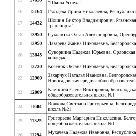
"Школа Успеха"
16
15164
Гвоздева Ирина Николаевна, Республика 
Шошин Виктор Владимирович, Рязанская 
17
14432
транспорта"
18
13950
Сухолитко Ольга Александровна, Оренбур
19
13950
Лазарева Жанна Николаевна, Белгородска
Суворкина Надежда Юрьевна, Орловская 
20
13845
колледж
21
13730
Косенок Оксана Николаевна, Белгородска
Захарчук Наталья Ивановна, Белгородская
22
12900
Новосадовская средняя общеобразователь
Клеткина Елена Викторовна, Белгородска
23
12009
общеобразовательная школа №1
Волкова Светлана Григорьевна, Белгородс
24
11604
школа №21
Григорьева Маргарита Николаевна, Белго
25
11325
общеобразовательная школа №1
Мухачева Надежда Ивановна, Республика 
26
11294