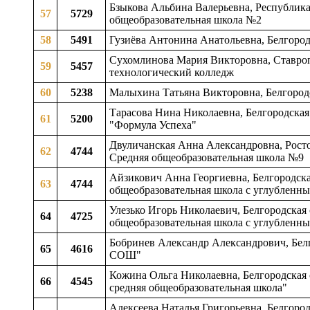
Бзыкова Альбина Валерьевна, Республика
57
5729
общеобразовательная школа №2
58
5491
Гузиёва Антонина Анатольевна, Белгоро
Сухомлинова Мария Викторовна, Ставро
59
5457
технологический колледж
60
5238
Малыхина Татьяна Викторовна, Белгородс
Тарасова Нина Николаевна, Белгородская
61
5200
"Формула Успеха"
Двуличанская Анна Александровна, Росто
62
4744
Средняя общеобразовательная школа №9
Айзикович Анна Георгиевна, Белгородская
63
4744
общеобразовательная школа с углубленн
Улезько Игорь Николаевич, Белгородская 
64
4725
общеобразовательная школа с углубленн
Бобринев Александр Александрович, Белго
65
4616
СОШ"
Кожина Ольга Николаевна, Белгородская 
66
4545
средняя общеобразовательная школа"
Алексеева Наталья Григорьевна, Белгоро