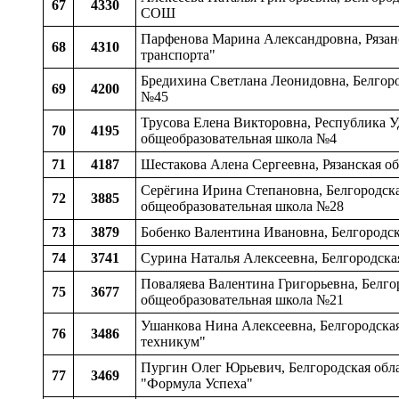
67
4330
СОШ
Парфенова Марина Александровна, Рязан
68
4310
транспорта"
Бредихина Светлана Леонидовна, Белгоро
69
4200
№45
Трусова Елена Викторовна, Республика У
70
4195
общеобразовательная школа №4
71
4187
Шестакова Алена Сергеевна, Рязанская об
Серёгина Ирина Степановна, Белгородска
72
3885
общеобразовательная школа №28
73
3879
Бобенко Валентина Ивановна, Белгородска
74
3741
Сурина Наталья Алексеевна, Белгородск
Поваляева Валентина Григорьевна, Белго
75
3677
общеобразовательная школа №21
Ушанкова Нина Алексеевна, Белгородска
76
3486
техникум"
Пургин Олег Юрьевич, Белгородская обла
77
3469
"Формула Успеха"