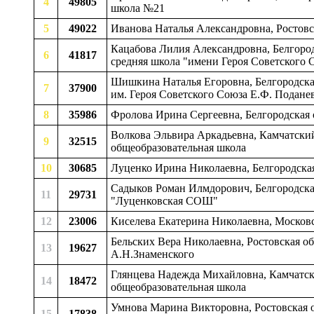
4
49805
школа №21
5
49022
Иванова Наталья Александровна, Ростовс
Кацабова Лилия Александровна, Белгородс
6
41817
средняя школа "имени Героя Советского 
Шишкина Наталья Егоровна, Белгородска
7
37900
им. Героя Советского Союза Е.Ф. Подане
8
35986
Фролова Ирина Сергеевна, Белгородская 
Волкова Эльвира Аркадьевна, Камчатский
9
32515
общеобразовательная школа
10
30685
Луценко Ирина Николаевна, Белгородская
Садыков Роман Илмдорович, Белгородская 
11
29731
"Луценковская СОШ"
12
23006
Киселева Екатерина Николаевна, Московск
Бельских Вера Николаевна, Ростовская о
13
19627
А.Н.Знаменского
Глянцева Надежда Михайловна, Камчатски
14
18472
общеобразовательная школа
Умнова Марина Викторовна, Ростовская о
15
17838