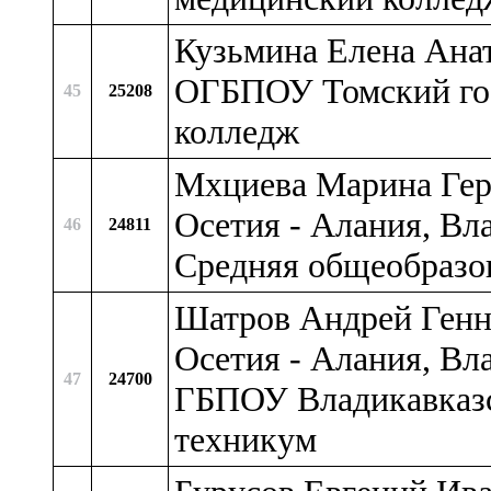
Кузьмина Елена Анато
ОГБПОУ Томский гос
45
25208
колледж
Мхциева Марина Гер
Осетия - Алания, Вл
46
24811
Средняя общеобразо
Шатров Андрей Генн
Осетия - Алания, Вл
47
24700
ГБПОУ Владикавказс
техникум