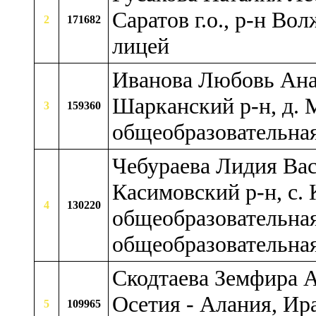
Саратов г.о., р-н В
2
171682
лицей
Иванова Любовь Ана
Шарканский р-н, д.
3
159360
общеобразовательна
Чебураева Лидия Вас
Касимовский р-н, с.
4
130220
общеобразовательная
общеобразовательна
Скодтаева Земфира А
Осетия - Алания, Ир
5
109965