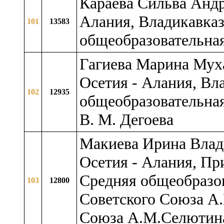
Караева Сильва Андр
Алания, Владикавказ
101
13583
общеобразовательна
Гагиева Марина Муха
Осетия - Алания, Вл
102
12935
общеобразовательная
В. М. Дегоева
Макиева Ирина Влад
Осетия - Алания, Пр
Средняя общеобразов
103
12800
Советского Союза А
Союза А.М.Селютин