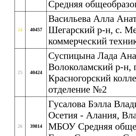
Средняя общеобразо
Васильева Алла Анат
Шегарский р-н, с. 
24
40457
коммерческий техни
Суспицына Лада Анат
Волоколамский р-н,
25
40424
Красногорский колл
отделение №2
Гусалова Бэлла Влад
Осетия - Алания, Вла
МБОУ Средняя общео
26
39814