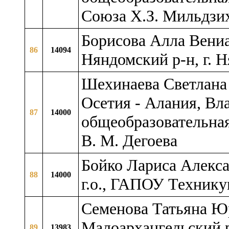
Союза Х.З. Мильдзи
Борисова Алла Вениа
86
14094
Няндомский р-н, г.
Шехинаева Светлана
Осетия - Алания, Вл
87
14000
общеобразовательная
В. М. Дегоева
Бойко Лариса Алекса
88
14000
г.о., ГАПОУ Технику
Семенова Татьяна Юр
Малоархангельский р
89
13983