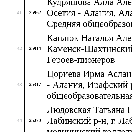
Кудряшова Алла Але
Осетия - Алания, Ал
41
25962
Средняя общеобразо
Каплюк Наталья Алек
Каменск-Шахтинский
42
25914
Героев-пионеров
Цориева Ирма Асланб
- Алания, Ирафский 
43
25317
общеобразовательна
Людовская Татьяна Г
Лабинский р-н, г. Л
44
25270
медицинский коллед