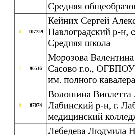
Средняя общеобразо
Кейних Сергей Алекс
Павлоградский р-н, 
6
107759
Средняя школа
Морозова Валентина 
Сасово г.о., ОГБПО
7
96516
им. полного кавале
Волошина Виолетта 
Лабинский р-н, г. Л
8
87874
медицинский коллед
Лебедева Людмила Ни