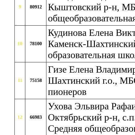
Кыштовский р-н, М
9
80912
общеобразовательна
Кудинова Елена Викт
Каменск-Шахтинский
10
78100
образовательная шк
Гизе Елена Владимир
Шахтинский г.о., М
11
75158
пионеров
Ухова Эльвира Рафаи
Октябрьский р-н, с.п
12
66983
Средняя общеобразо