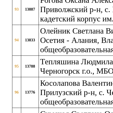
Рогова Оксана Алекс
Приволжский р-н, с.
93
13887
кадетский корпус им
Олейник Светлана Ви
Осетия - Алания, Вл
94
13833
общеобразовательная
Тепляшина Людмила 
95
13788
Черногорск г.о., МБ
Косолапова Валентин
Прилузский р-н, c. 
96
13776
общеобразовательна