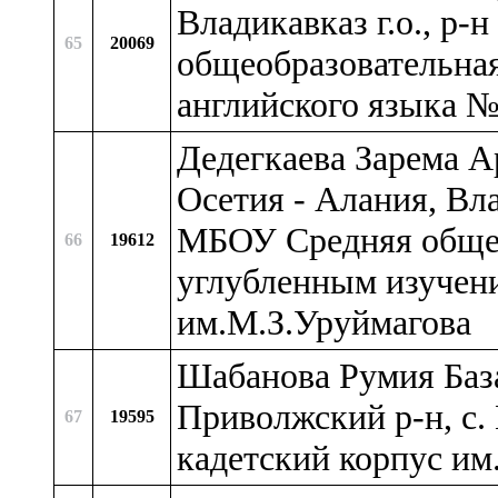
Владикавказ г.о., р
65
20069
общеобразовательна
английского языка 
Дедегкаева Зарема А
Осетия - Алания, Вл
МБОУ Средняя общео
66
19612
углубленным изучен
им.М.З.Уруймагова
Шабанова Румия База
Приволжский р-н, с.
67
19595
кадетский корпус им