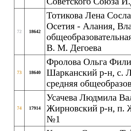
Советского Союза И.
Тотикова Лена Сосла
Осетия - Алания, Вл
72
18642
общеобразовательная
В. М. Дегоева
Фролова Ольга Фили
Шарканский р-н, с.
73
18640
средняя общеобразов
Усачева Людмила Вал
Жирновский р-н, п.
74
17914
№1