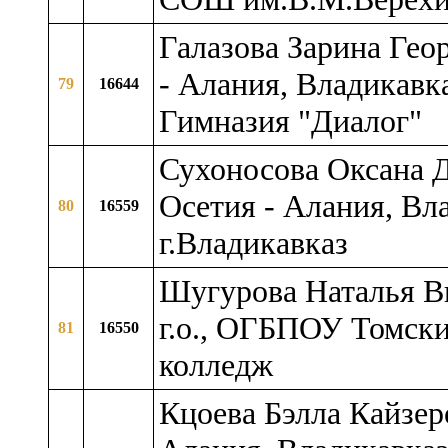
Галазова Зарина Гео
- Алания, Владикавка
79
16644
Гимназия "Диалог"
Сухоносова Оксана 
Осетия - Алания, Вл
80
16559
г.Владикавказ
Шугурова Наталья Ви
г.о., ОГБПОУ Томски
81
16550
колледж
Кцоева Бэлла Кайзер