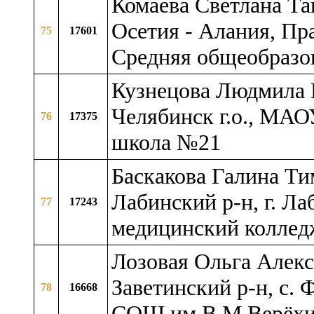
Комаева Светлана Та
Осетия - Алания, Пр
75
17601
Средняя общеобразо
Кузнецова Людмила Н
Челябинск г.о., МАО
76
17375
школа №21
Баскакова Галина Ти
Лабинский р-н, г. Л
77
17243
медицинский коллед
Лозовая Ольга Алекс
Заветинский р-н, c.
78
16668
СОШ им.В.М.Верёхи