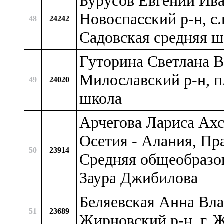
Бурусов Евгений Ива
Новоспасский р-н, с.
48
24242
Садовская средняя ш
Гуторина Светлана В
Милославский р-н, 
49
24020
школа
Арчегова Лариса Ахс
Осетия - Алания, Пр
50
23914
Средняя общеобразов
Заура Джибилова
Беляевская Анна Вла
51
23689
Жирновский р-н, г. 