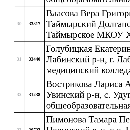
Власова Вера Григор
Таймырский Долгано-
30
33817
Таймырское МКОУ Ха
Голубицкая Екатерин
Лабинский р-н, г. Л
31
33440
медицинский коллед
Вострикова Лариса А
Увинский р-н, c. Уд
32
31238
общеобразовательна
Пимонова Тамара Пет
33
30723