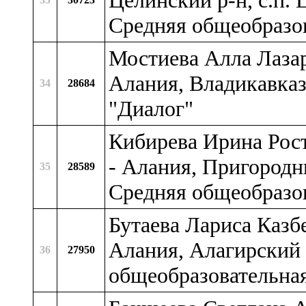
Целинский р-н, с.п.
Средняя общеобразо
Мостиева Алла Лазар
Алания, Владикавказ
34
28684
"Диалог"
Кибирева Ирина Рост
- Алания, Пригородн
35
28589
Средняя общеобразов
Бутаева Лариса Казб
Алания, Алагирский 
36
27950
общеобразовательна