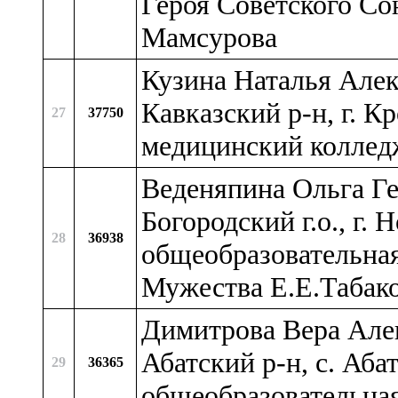
Героя Советского С
Мамсурова
Кузина Наталья Алек
Кавказский р-н, г. 
27
37750
медицинский коллед
Веденяпина Ольга Ге
Богородский г.о., г.
28
36938
общеобразовательная
Мужества Е.Е.Табак
Димитрова Вера Алек
Абатский р-н, с. Аб
29
36365
общеобразовательна