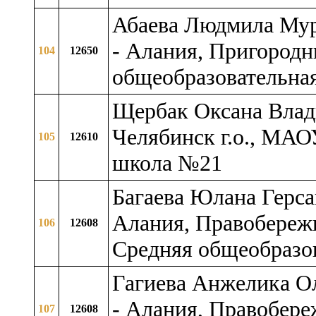
Абаева Людмила Мур
- Алания, Пригородн
104
12650
общеобразовательна
Щербак Оксана Влад
Челябинск г.о., МАО
105
12610
школа №21
Багаева Юлана Герса
Алания, Правобереж
106
12608
Средняя общеобразо
Гагиева Анжелика Ол
- Алания, Правобере
107
12608