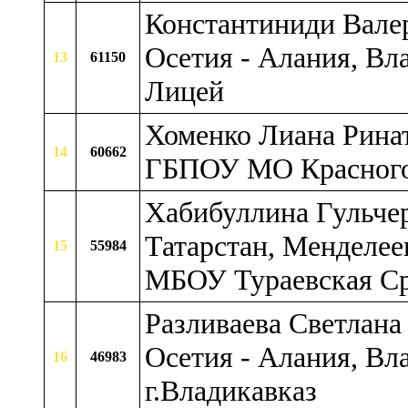
Константиниди Валер
Осетия - Алания, Вл
13
61150
Лицей
Хоменко Лиана Ринато
14
60662
ГБПОУ МО Красного
Хабибуллина Гульче
Татарстан, Менделеев
15
55984
МБОУ Тураевская Ср
Разливаева Светлана
Осетия - Алания, Вл
16
46983
г.Владикавказ