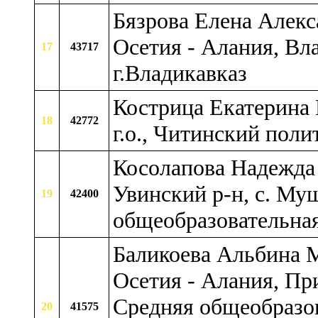
Бязрова Елена Алекс
Осетия - Алания, Вл
17
43717
г.Владикавказ
Кострица Екатерина 
18
42772
г.о., Читинский пол
Косолапова Надежда 
Увинский р-н, с. М
19
42400
общеобразовательна
Баликоева Альбина М
Осетия - Алания, Пр
Средняя общеобразов
20
41575