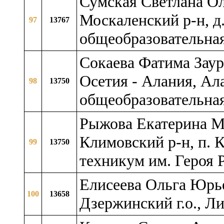
Сумская Светлана Ол
Москаленский р-н, д
97
13767
общеобразовательна
Сокаева Фатима Заур
Осетия - Алания, Ала
98
13750
общеобразовательна
Рыжова Екатерина Ми
Климовский р-н, п. 
99
13750
техникум им. Героя 
Елисеева Ольга Юрье
100
13658
Дзержинский г.о., Л