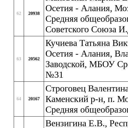
Осетия - Алания, Мо
62
20938
Средняя общеобразов
Советского Союза И.
Кучиева Татьяна Вик
Осетия - Алания, Вл
63
20562
Заводской, МБОУ Ср
№31
Строговец Валентина
Каменский р-н, п. 
64
20167
Средняя общеобразо
Вензигина Е.В., Рес