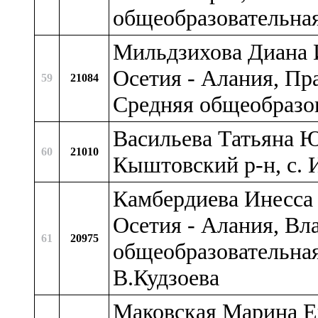
общеобразовательна
Мильдзихова Диана 
Осетия - Алания, Пр
59
21084
Средняя общеобразо
Васильева Татьяна Ю
60
21010
Кыштовский р-н, c
Камбердиева Инесса
Осетия - Алания, Вл
61
20975
общеобразовательна
В.Кудзоева
Маковская Марина Ев