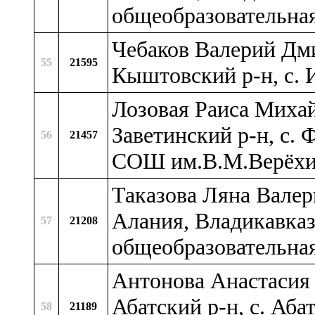
общеобразовательна
Чебаков Валерий Дми
55
21595
Кыштовский р-н, c
Лозовая Раиса Михай
Заветинский р-н, c.
56
21457
СОШ им.В.М.Верёхи
Таказова Ляна Валер
Алания, Владикавказ
57
21208
общеобразовательна
Антонова Анастасия 
Абатский р-н, с. Аб
58
21189