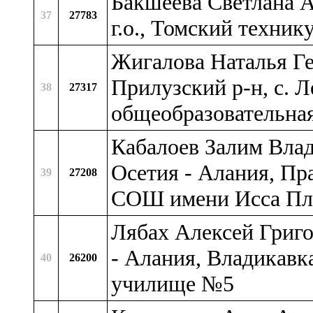
Бакшеева Светлана А
37
27783
г.о., Томский техни
Жигалова Наталья Ге
Прилузский р-н, c. 
38
27317
общеобразовательна
Кабалоев Залим Вла
Осетия - Алания, Пр
39
27208
СОШ имени Исса Пли
Лябах Алексей Григо
- Алания, Владикавк
40
26200
училище №5