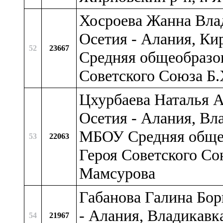
Хосроева Жанна Вла
Осетия - Алания, Ки
52
23667
Средняя общеобразов
Советского Союза Б
Цхурбаева Наталья А
Осетия - Алания, Вла
МБОУ Средняя общео
53
22063
Героя Советского С
Мамсурова
Габанова Галина Бор
- Алания, Владикавк
54
21967