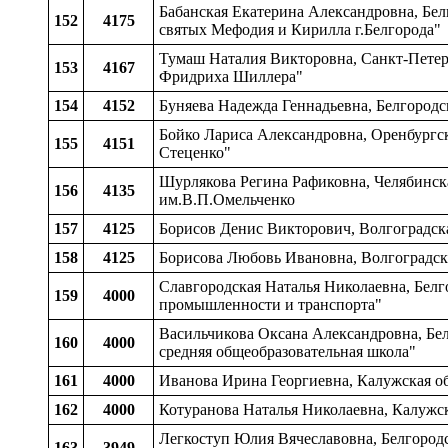
Бабанская Екатерина Александровна, Белг
152
4175
святых Мефодия и Кирилла г.Белгорода"
Тумаш Наталия Викторовна, Санкт-Петер
153
4167
Фридриха Шиллера"
154
4152
Буняева Надежда Геннадьевна, Белгород
Бойко Лариса Александровна, Оренбургск
155
4151
Стеценко"
Шурлякова Регина Рафиковна, Челябинска
156
4135
им.В.П.Омельченко
157
4125
Борисов Денис Викторович, Волгоградск
158
4125
Борисова Любовь Ивановна, Волгоградск
Славгородская Наталья Николаевна, Бел
159
4000
промышленности и транспорта"
Васильчикова Оксана Александровна, Бел
160
4000
средняя общеобразовательная школа"
161
4000
Иванова Ирина Георгиевна, Калужская 
162
4000
Котуранова Наталья Николаевна, Калуж
Легкоступ Юлия Вячеславовна, Белгородс
163
3949