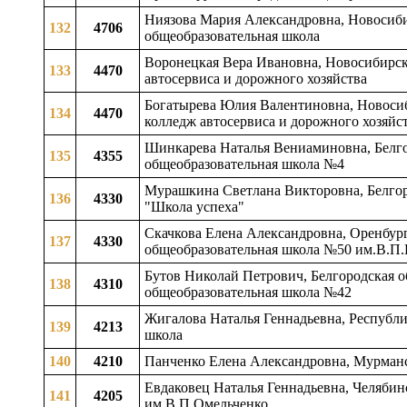
Ниязова Мария Александровна, Новосибир
132
4706
общеобразовательная школа
Воронецкая Вера Ивановна, Новосибирска
133
4470
автосервиса и дорожного хозяйства
Богатырева Юлия Валентиновна, Новосиб
134
4470
колледж автосервиса и дорожного хозяйс
Шинкарева Наталья Вениаминовна, Белгор
135
4355
общеобразовательная школа №4
Мурашкина Светлана Викторовна, Белгор
136
4330
"Школа успеха"
Скачкова Елена Александровна, Оренбург
137
4330
общеобразовательная школа №50 им.В.П
Бутов Николай Петрович, Белгородская о
138
4310
общеобразовательная школа №42
Жигалова Наталья Геннадьевна, Республи
139
4213
школа
140
4210
Панченко Елена Александровна, Мурманс
Евдаковец Наталья Геннадьевна, Челябин
141
4205
им.В.П.Омельченко