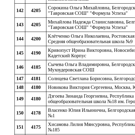
Сорокина Ольга Михайловна, Белгородская
142
4205
"Тавровская СОШ" "Формула Успеха"
Михайлова Надежда Станиславовна, Белгор
143
4205
"Тавровская СОШ" "Формула Успеха"
Клётченко Ольга Николаевна, Ростовская
144
4200
Средняя общеобразовательная школа №9
Кривопуст Ирина Викторовна, Новосибирс
145
4190
Кадетский Корпус
Сычева Ольга Владимировна, Белгородская
146
4185
Мухоудеровская СОШ
147
4181
Солнцева Светлана Борисовна, Белгород
148
4180
Новикова Виктория Сергеевна, Москва
Дзгоева Зинаида Георгиевна, Республика
149
4180
общеобразовательная школа №18 им. Гер
Власенко Юлия Ильинична, Белгородская
150
4178
№1
Хисамова Лилия Мянсуровна, Республика
151
4175
№185