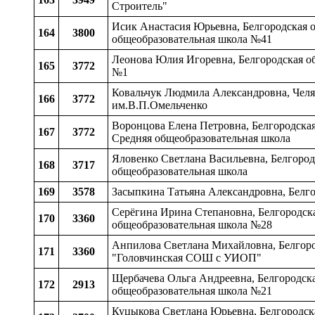
Строитель"
Исик Анастасия Юрьевна, Белгородская о
164
3800
общеобразовательная школа №41
Леонова Юлия Игоревна, Белгородская о
165
3772
№1
Ковальчук Людмила Александровна, Челяб
166
3772
им.В.П.Омельченко
Воронцова Елена Петровна, Белгородская
167
3772
Средняя общеобразовательная школа
Яловенко Светлана Васильевна, Белгород
168
3717
общеобразовательная школа
169
3578
Засыпкина Татьяна Александровна, Белго
Серёгина Ирина Степановна, Белгородска
170
3360
общеобразовательная школа №28
Анпилова Светлана Михайловна, Белгородс
171
3360
"Головчинская СОШ с УИОП"
Щербачева Ольга Андреевна, Белгородская
172
2913
общеобразовательная школа №21
Куцыкова Светлана Юрьевна, Белгородска