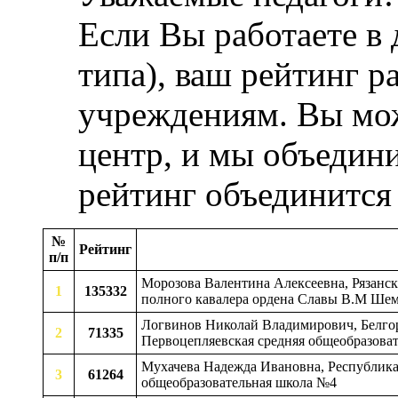
Если Вы работаете в
типа), ваш рейтинг р
учреждениям. Вы мож
центр, и мы объедини
рейтинг объединится
№
Рейтинг
п/п
Морозова Валентина Алексеевна, Рязанск
1
135332
полного кавалера ордена Славы В.М Ше
Логвинов Николай Владимирович, Белгоро
2
71335
Первоцепляевская средняя общеобразова
Мухачева Надежда Ивановна, Республика 
3
61264
общеобразовательная школа №4