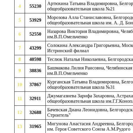
Артюхина Татьяна Владимировна, Белгоро
4
55230
общеобразовательная школа №21
Морозова Алла Станиславовна, Белгородс
5
53929
общеобразовательная школа им. А. Д. Бо
Назарова Виктория Владимировна, Челяби
6
52550
им.В.П.Омельченко
Солокина Александра Григорьевна, Моско
7
43299
Истринский филиал
8
40598
Теслюк Наталья Николаевна, Белгородска
Башмакова Лилия Раисовна, Челябинская 
9
38836
им.В.П.Омельченко
Курганская Татьяна Владимировна, Белго
10
37867
общеобразовательная школа №31
Джумагазиева Зарифа Захаровна, Астраха
11
32911
общеобразовательная школа им.Г.Г.Коноп
Бачевская Диана Леонидовна, Белгородск
12
32688
Строитель"
Мигунова Анастасия Андреевна, Белгоро
13
31965
им. Героя Советского Союза А.М.Рудого