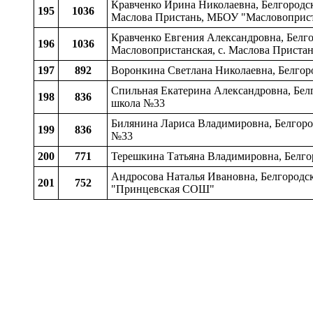
Кравченко Ирина Николаевна, Белгородск
195
1036
Маслова Пристань, МБОУ "Масловоприс
Кравченко Евгения Александровна, Белго
196
1036
Масловопристанская, c. Маслова Прист
197
892
Воронкина Светлана Николаевна, Белгор
Спильная Екатерина Александровна, Белг
198
836
школа №33
Билянина Лариса Владимировна, Белгород
199
836
№33
200
771
Терешкина Татьяна Владимировна, Белго
Андросова Наталья Ивановна, Белгородск
201
752
"Принцевская СОШ"