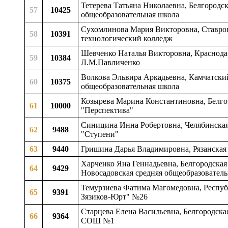
Тетерева Татьяна Николаевна, Белгородс
57
10425
общеобразовательная школа
Сухомлинова Мария Викторовна, Ставро
58
10391
технологический колледж
Шевченко Наталья Викторовна, Краснода
59
10384
Л.М.Павличенко
Волкова Эльвира Аркадьевна, Камчатский
60
10375
общеобразовательная школа
Козырева Марина Константиновна, Белгор
61
10000
"Перспектива"
Синицина Инна Робертовна, Челябинская
62
9488
"Ступени"
63
9440
Гришина Дарья Владимировна, Рязанская 
Харченко Яна Геннадьевна, Белгородская 
64
9429
Новосадовская средняя общеобразователь
Темурзиева Фатима Магомедовна, Респуб
65
9391
Зязиков-Юрт" №26
Старцева Елена Васильевна, Белгородска
66
9364
СОШ №1