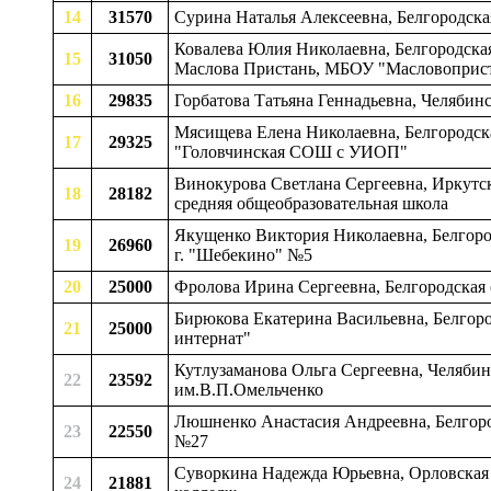
14
31570
Сурина Наталья Алексеевна, Белгородск
Ковалева Юлия Николаевна, Белгородская
15
31050
Маслова Пристань, МБОУ "Масловоприс
16
29835
Горбатова Татьяна Геннадьевна, Челябин
Мясищева Елена Николаевна, Белгородская
17
29325
"Головчинская СОШ с УИОП"
Винокурова Светлана Сергеевна, Иркутс
18
28182
средняя общеобразовательная школа
Якущенко Виктория Николаевна, Белгор
19
26960
г. "Шебекино" №5
20
25000
Фролова Ирина Сергеевна, Белгородская 
Бирюкова Екатерина Васильевна, Белгоро
21
25000
интернат"
Кутлузаманова Ольга Сергеевна, Челябин
22
23592
им.В.П.Омельченко
Люшненко Анастасия Андреевна, Белгород
23
22550
№27
Суворкина Надежда Юрьевна, Орловская 
24
21881