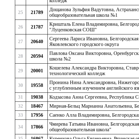
колледж
Дощанова Зульфия Вадутовна, Астраханс
25
21789
общеобразовательная школа №1
Кришталь Елена Владимировна, Белгородск
26
21787
"Луценковская СОШ"
Сергеева Лариса Ивановна, Белгородская
27
20640
Яковлевского городского округа
Павлова Оксана Викторовна, Оренбургска
28
20594
школа №2
Кошелева Александра Викторовна, Став
29
20001
технологический колледж
Пронина Нина Александровна, Нижегород
30
19558
с углубленным изучением английского я
31
19038
Кодзасова Анна Сергеевна, Республика 
32
18467
Мирная-Бельц Марианна Анатольевна, Бе
33
17956
Саенко Алла Владимировна, Белгородская
Чмирева Татьяна Ивановна, Белгородская
34
17866
общеобразовательная школа"
35
16867
Куренкова Ольга Евгеньевна, Рязанская о