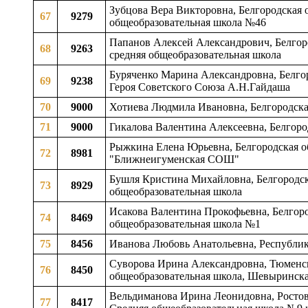
Зубцова Вера Викторовна, Белгородская о
67
9279
общеобразовательная школа №46
Папанов Алексей Александрович, Белгор
68
9263
средняя общеобразовательная школа
Буряченко Марина Александровна, Белго
69
9238
Героя Советского Союза А.Н.Гайдаша
70
9000
Хотиева Людмила Ивановна, Белгородска
71
9000
Гикалова Валентина Алексеевна, Белгоро
Рыжкина Елена Юрьевна, Белгородская об
72
8981
"Ближнеигуменская СОШ"
Бушля Кристина Михайловна, Белгородска
73
8929
общеобразовательная школа
Исакова Валентина Прокофьевна, Белгоро
74
8469
общеобразовательная школа №1
75
8456
Иванова Любовь Анатольевна, Республик
Суворова Ирина Александровна, Тюменск
76
8450
общеобразовательная школа, Шевыринс
Вельдиманова Ирина Леонидовна, Ростов
77
8417