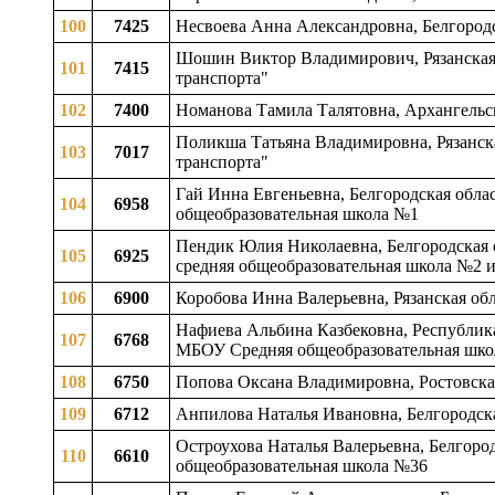
100
7425
Несвоева Анна Александровна, Белгородс
Шошин Виктор Владимирович, Рязанская 
101
7415
транспорта"
102
7400
Номанова Тамила Талятовна, Архангельс
Поликша Татьяна Владимировна, Рязанск
103
7017
транспорта"
Гай Инна Евгеньевна, Белгородская обла
104
6958
общеобразовательная школа №1
Пендик Юлия Николаевна, Белгородская об
105
6925
средняя общеобразовательная школа №2 
106
6900
Коробова Инна Валерьевна, Рязанская об
Нафиева Альбина Казбековна, Республика 
107
6768
МБОУ Средняя общеобразовательная школ
108
6750
Попова Оксана Владимировна, Ростовска
109
6712
Анпилова Наталья Ивановна, Белгородск
Остроухова Наталья Валерьевна, Белгород
110
6610
общеобразовательная школа №36