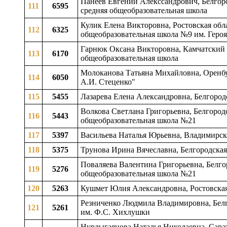
Панеев Евгений Алекссандрович, Белгоро
111
6595
средняя общеобразовательная школа
Кулик Елена Викторовна, Ростовская обл
112
6325
общеобразовательная школа №9 им. Геро
Гарнюк Оксана Викторовна, Камчатский к
113
6170
общеобразовательная школа
Молоканова Татьяна Михайловна, Оренбу
114
6050
А.И. Стеценко"
115
5455
Лазарева Елена Александровна, Белгоро
Волкова Светлана Григорьевна, Белгородс
116
5443
общеобразовательная школа №21
117
5397
Васильева Наталья Юрьевна, Владимирск
118
5375
Трунова Ирина Вячеславна, Белгородская
Поваляева Валентина Григорьевна, Белгор
119
5276
общеобразовательная школа №21
120
5263
Кушмет Юлия Александровна, Ростовская 
Резниченко Людмила Владимировна, Белг
121
5261
им. Ф.С. Хихлушки
Нурлыгаянова Наталья Николаевна, Сарат