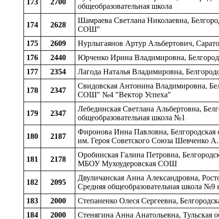
173
2700
общеобразовательная школа
Шамраева Светлана Николаевна, Белгород
174
2628
СОШ"
175
2609
Нурлыгаянов Артур Альбертович, Сарато
176
2440
Юрченко Ирина Владимировна, Белгород
177
2354
Лагода Наталья Владимировна, Белгородс
Свидовская Антонина Владимировна, Белг
178
2347
СОШ" №4 "Вектор Успеха"
Лебединская Светлана Альбертовна, Белг
179
2347
общеобразовательная школа №1
Фиронова Инна Павловна, Белгородская о
180
2187
им. Героя Советского Союза Шевченко А.
Оробинская Галина Петровна, Белгородская
181
2178
МБОУ Мухоудеровская СОШ
Двуличанская Анна Александровна, Рост
182
2095
Средняя общеобразовательная школа №9 
183
2000
Степаненко Олеся Сергеевна, Белгородск
184
2000
Стенягина Анна Анатольевна, Тульская 