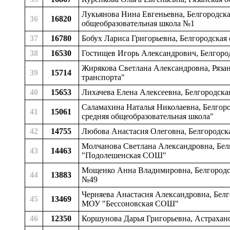
Лукьянова Нина Евгеньевна, Белгородска
36
16820
общеобразовательная школа №1
37
16780
Бобух Лариса Григорьевна, Белгородская
38
16530
Гостищев Игорь Александрович, Белгоро
Жирякова Светлана Александровна, Рязан
39
15714
транспорта"
40
15653
Лихачева Елена Алексеевна, Белгородска
Саламахина Наталья Николаевна, Белгоро
41
15061
средняя общеобразовательная школа"
42
14755
Любова Анастасия Олеговна, Белгородска
Молчанова Светлана Александровна, Белг
43
14463
"Подолешенская СОШ"
Мощенко Анна Владимировна, Белгородска
44
13883
№49
Черняева Анастасия Александровна, Белгор
45
13469
МОУ "Бессоновская СОШ"
46
12350
Коршунова Дарья Григорьевна, Астраханс