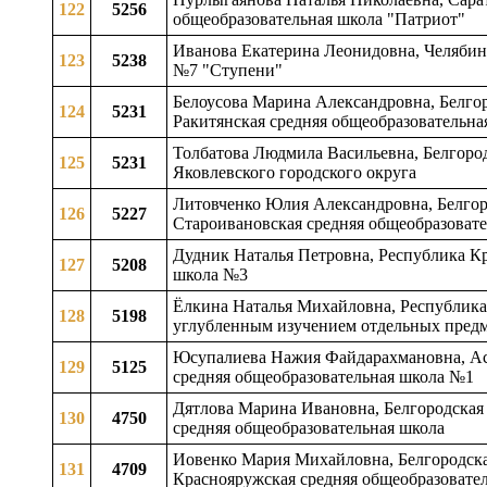
122
5256
общеобразовательная школа "Патриот"
Иванова Екатерина Леонидовна, Челябинс
123
5238
№7 "Ступени"
Белоусова Марина Александровна, Белгоро
124
5231
Ракитянская средняя общеобразовательн
Толбатова Людмила Васильевна, Белгород
125
5231
Яковлевского городского округа
Литовченко Юлия Александровна, Белгоро
126
5227
Староивановская средняя общеобразовате
Дудник Наталья Петровна, Республика Кр
127
5208
школа №3
Ёлкина Наталья Михайловна, Республика 
128
5198
углубленным изучением отдельных пред
Юсупалиева Нажия Файдарахмановна, Аст
129
5125
средняя общеобразовательная школа №1
Дятлова Марина Ивановна, Белгородская 
130
4750
средняя общеобразовательная школа
Иовенко Мария Михайловна, Белгородская
131
4709
Краснояружская средняя общеобразовате