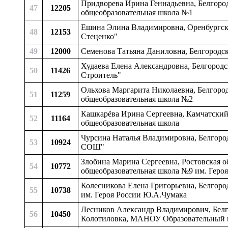
Придворева Ирина Геннадьевна, Белгородс
47
12205
общеобразовательная школа №1
Ешина Элина Владимировна, Оренбургска
48
12153
Стеценко"
49
12000
Семенова Татьяна Даниловна, Белгородск
Худаева Елена Александровна, Белгородс
50
11426
Строитель"
Ольхова Маргарита Николаевна, Белгород
51
11259
общеобразовательная школа №2
Кашкарёва Ирина Сергеевна, Камчатский 
52
11164
общеобразовательная школа
Чурсина Наталья Владимировна, Белгород
53
10924
СОШ"
Злобина Марина Сергеевна, Ростовская о
54
10772
общеобразовательная школа №9 им. Геро
Колесникова Елена Григорьевна, Белгоро
55
10738
им. Героя России Ю.А.Чумака
Лесников Александр Владимирович, Белгор
56
10450
Колотиловка, МАНОУ Образовательный 