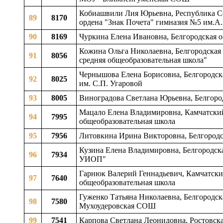
Кобиашвили Лия Юрьевна, Республика Сев
89
8170
ордена "Знак Почета" гимназия №5 им.А
90
8169
Чуркина Елена Ивановна, Белгородская 
Кожина Ольга Николаевна, Белгородская 
91
8056
средняя общеобразовательная школа"
Чернышова Елена Борисовна, Белгородска
92
8025
им. С.П. Угаровой
93
8005
Виноградова Светлана Юрьевна, Белгород
Мацало Елена Владимировна, Камчатский 
94
7995
общеобразовательная школа
95
7956
Литовкина Ирина Викторовна, Белгородск
Кузина Елена Владимировна, Белгородска
96
7934
УИОП"
Гарнюк Валерий Геннадьевич, Камчатский
97
7640
общеобразовательная школа
Гуженко Татьяна Николаевна, Белгородска
98
7580
Мухоудеровская СОШ
99
7541
Карпова Светлана Леонидовна, Ростовска