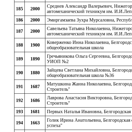
Среднев Александр Валерьевич, Нижегоро
185
2000
автомеханический техникум им. И.И.Леп
186
2000
Эмиргамзаева Зухра Мурсаловна, Респу
Савельева Татьяна Николаевна, Нижегоро
187
2000
автомеханический техникум им. И.И.Леп
Коверженко Инна Николаевна, Белгородска
188
1900
общеобразовательная школа
Гречьяникова Ольга Сергеевна, Белгородс
189
1890
УИОП №2
Зайцева Светлана Михайловна, Белгородс
190
1880
общеобразовательная школа №36
Матушкина Жанна Николаевна, Белгородс
191
1687
Строитель"
Лаврова Анастасия Викторовна, Белгород
192
1686
Строитель"
193
1681
Первых Наталья Ивановна, Белгородская
Голик Ирина Анатольевна, Белгородская 
194
1663
успеха"