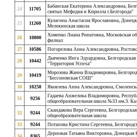
Бабанская Екатерина Александровна, Белг
24
11705
святых Мефодия и Кирилла г.Белгорода"
Кулагина Анастасия Ярославовна, Донецк
25
11260
Мелекинская школа
Хоменко Лиана Ринатовна, Московская об
26
10800
филиал
27
10586
Погорелова Анна Александровна, Ростовс
Дьяченко Инга Эдуардовна, Белгородская
28
10442
"Территория Успеха"
Морозова Жанна Владимировна, Белгородск
29
10419
"Бессоновская СОШ"
30
10258
Яковлева Анна Александровна, Смоленска
Гадаева Анжелика Владимировна, Республ
31
9256
общеобразовательная школа №33 им.З. Ка
Скандакова Вера Сергеевна, Белгородская
32
9244
общеобразовательная школа
33
9244
Потапова Кристина Сергеевна, Белгородс
Дерновая Татьяна Викторовна, Донецкая 
34
8365