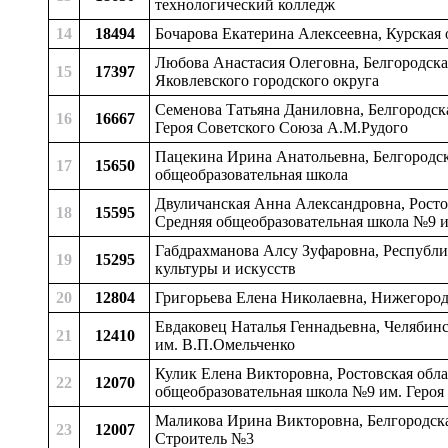
технологический колледж
14
18494
Бочарова Екатерина Алексеевна, Курская
Любова Анастасия Олеговна, Белгородска
15
17397
Яковлевского городского округа
Семенова Татьяна Даниловна, Белгородск
16
16667
Героя Советского Союза А.М.Рудого
Пацекина Ирина Анатольевна, Белгородска
17
15650
общеобразовательная школа
Двуличанская Анна Александровна, Росто
18
15595
Средняя общеобразовательная школа №9 и
Габдрахманова Алсу Зуфаровна, Республи
19
15295
культуры и искусств
20
12804
Григорьева Елена Николаевна, Нижегород
Евдаковец Наталья Геннадьевна, Челябин
21
12410
им. В.П.Омельченко
Кулик Елена Викторовна, Ростовская обл
22
12070
общеобразовательная школа №9 им. Героя
Маликова Ирина Викторовна, Белгородска
23
12007
Строитель №3