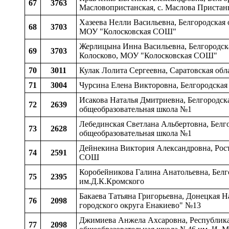
67
3763
Масловопристанская, c. Маслова Прист
Хазеева Нелли Васильевна, Белгородская о
68
3703
МОУ "Колосковская СОШ"
Жерлицына Инна Васильевна, Белгородская
69
3703
Колосково, МОУ "Колосковская СОШ"
70
3011
Кулак Лолита Сергеевна, Саратовская об
71
3004
Чурсина Елена Викторовна, Белгородская 
Исакова Наталья Дмитриевна, Белгородска
72
2639
общеобразовательная школа №1
Лебединская Светлана Альбертовна, Белго
73
2628
общеобразовательная школа №1
Дейнекина Виктория Александровна, Рост
74
2591
СОШ
Коробейникова Галина Анатольевна, Белг
75
2395
им.Д.К.Кромского
Бакаева Татьяна Григорьевна, Донецкая Н
76
2098
городского округа Енакиево" №13
Джимиева Анжела Ахсаровна, Республика 
77
2098