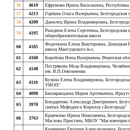
56
4619
Ефремова Ирина Васильевна, Республика
57
4213
Горбань Ольга Валерьевна, Белгородская
58
4200
Данилец Ирина Владимировна, Белгородс
Рындина Елена Сергеевна, Белгородская о
59
4195
общеобразовательная школа
Федоткина Елена Викторовна, Донецкая Н
60
4185
школа Мангушского м.о.
61
4160
Коробова Инна Валерьевна, Рязанская об
Пестрякова Меда Владимировна, Челябинс
62
4148
им. В.П.Омельченко
Кузина Елена Владимировна, Белгородская
63
4118
УИОП"
64
4098
Банзаракцаева Мария Артемьевна, Иркутс
Бондаренко Александр Дмитриевич, Белгор
65
3978
святых Мефодия и Кирилла г.Белгорода"
Кравченко Ирина Николаевна, Белгородска
66
3763
Маслова Пристань, МБОУ "Масловоприс
Кравченко Евгения Александровна, Белгор