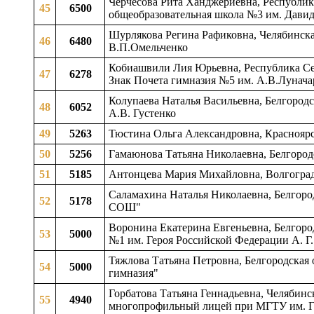
Черчесова Рита Ханджериевна, Республика
45
6500
общеобразовательная школа №3 им. Давид
Шурлякова Регина Рафиковна, Челябинска
46
6480
В.П.Омельченко
Кобиашвили Лия Юрьевна, Республика Сев
47
6278
Знак Почета гимназия №5 им. А.В.Лунача
Колупаева Наталья Васильевна, Белгородс
48
6052
А.В. Густенко
49
5263
Тюстина Ольга Александровна, Краснояр
50
5256
Гамаюнова Татьяна Николаевна, Белгород
51
5185
Антонцева Мария Михайловна, Волгоград
Саламахина Наталья Николаевна, Белгород
52
5178
СОШ"
Воронина Екатерина Евгеньевна, Белгород
53
5000
№1 им. Героя Российской Федерации А. Г
Тяжлова Татьяна Петровна, Белгородская 
54
5000
гимназия"
Горбатова Татьяна Геннадьевна, Челябинс
55
4940
многопрофильный лицей при МГТУ им. Г