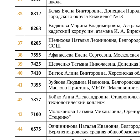
школа
Белая Елена Викторовна, Донецкая Народ
35
8312
городского округа Енакиево" №13
Водянова Марина Владимировна, Астрахан
36
8263
кадетский корпус им. атамана И. А. Бирю
Шелихова Наталья Леонидовна, Белгородс
37
8205
СОШ
38
7595
Афанасьева Елена Сергеевна, Московская
39
7425
Шевченко Татьяна Николаевна, Донецкая 
40
7410
Витюк Алина Викторовна, Херсонская обл
Зубкова Людмила Ивановна, Белгородская 
41
7395
Маслова Пристань, МБОУ "Масловоприс
Бойко Анна Александровна, Ставропольс
42
7377
технологический колледж
Молоканова Татьяна Михайловна, Оренбур
43
7100
Стеценко"
Овчинникова Наталья Ивановна, Белгород
44
6575
Верхнепокровская средняя общеобразоват