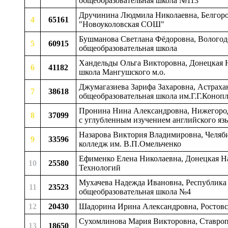
общеобразовательная школа №113
Дручинина Людмила Николаевна, Белгород
4
65161
"Новоуколовская СОШ"
Бушманова Светлана Фёдоровна, Вологодс
5
60915
общеобразовательная школа
Хандельды Ольга Викторовна, Донецкая Н
6
41182
школа Мангушского м.о.
Джумагазиева Зарифа Захаровна, Астраха
7
38618
общеобразовательная школа им.Г.Г.Коноп
Пронина Нина Александровна, Нижегород
8
37099
с углубленным изучением английского я
Назарова Виктория Владимировна, Челяби
9
33596
колледж им. В.П.Омельченко
Ефименко Елена Николаевна, Донецкая Н
10
25580
Технологий
Мухачева Надежда Ивановна, Республика 
11
23523
общеобразовательная школа №4
12
20430
Шадорина Ирина Александровна, Ростовск
Сухомлинова Мария Викторовна, Ставроп
13
18650