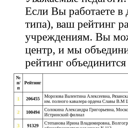
Если Вы работаете в
типа), ваш рейтинг р
учреждениям. Вы мож
центр, и мы объедини
рейтинг объединится
№
п/
Рейтинг
п
Морозова Валентина Алексеевна, Рязанск
1
206455
им. полного кавалера ордена Славы В.М
Солокина Александра Григорьевна, Моско
2
100494
Истринский филиал
Степанова Ирина Владимировна, Волгогра
3
91329