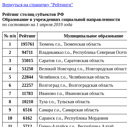
Вернуться на страничку "Рейтинги"
Рейтинг столиц субъектов РФ
Образование в учреждениях социальной направленности
по состоянию на 1 апреля 2019 года
№ п/п
Рейтинг
Муниципальное образование
1
195761
Тюмень г.о., Тюменская область
2
94711
Владикавказ г.о., Республика Северная Осет
3
55015
Саратов г.о., Саратовская область
4
51250
Великий Новгород г.о., Новгородская област
5
22844
Челябинск г.о., Челябинская область
6
22257
Волгоград г.о., Волгоградская область
7
11783
Иваново г.о., Ивановская область
8
10210
Тула г.о., Тульская область
9
6516
Самара г.о., Самарская область
10
6162
Саранск г.о., Республика Мордовия
11
5712
Горно-Алтайск г.о., Республика Алтай