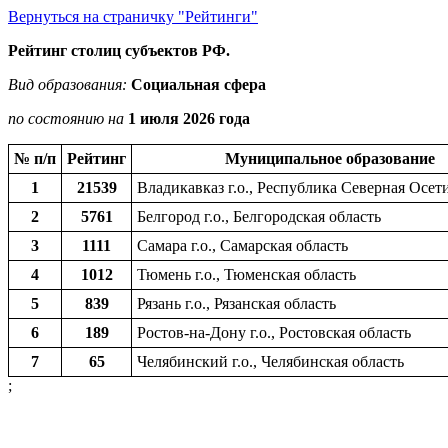
Вернуться на страничку "Рейтинги"
Рейтинг столиц субъектов РФ.
Вид образования:
Социальная сфера
по состоянию на
1 июля 2026 года
№ п/п
Рейтинг
Муниципальное образование
1
21539
Владикавказ г.о., Республика Северная Осет
2
5761
Белгород г.о., Белгородская область
3
1111
Самара г.о., Самарская область
4
1012
Тюмень г.о., Тюменская область
5
839
Рязань г.о., Рязанская область
6
189
Ростов-на-Дону г.о., Ростовская область
7
65
Челябинский г.о., Челябинская область
;