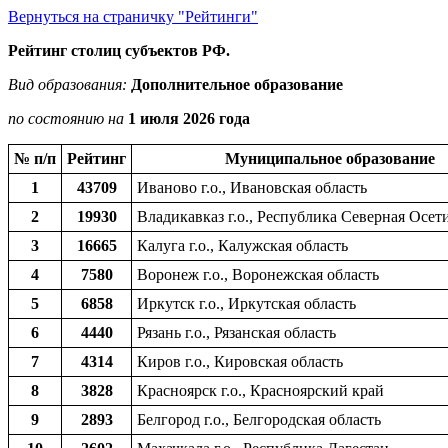
Вернуться на страничку "Рейтинги"
Рейтинг столиц субъектов РФ.
Вид образования:
Дополнительное образование
по состоянию на
1 июля 2026 года
№ п/п
Рейтинг
Муниципальное образование
1
43709
Иваново г.о., Ивановская область
2
19930
Владикавказ г.о., Республика Северная Осет
3
16665
Калуга г.о., Калужская область
4
7580
Воронеж г.о., Воронежская область
5
6858
Иркутск г.о., Иркутская область
6
4440
Рязань г.о., Рязанская область
7
4314
Киров г.о., Кировская область
8
3828
Красноярск г.о., Красноярский край
9
2893
Белгород г.о., Белгородская область