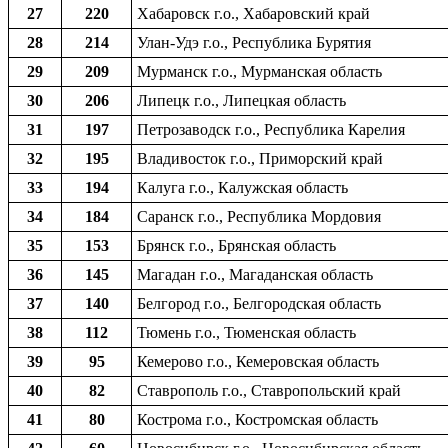
27
220
Хабаровск г.о., Хабаровский край
28
214
Улан-Удэ г.о., Республика Бурятия
29
209
Мурманск г.о., Мурманская область
30
206
Липецк г.о., Липецкая область
31
197
Петрозаводск г.о., Республика Карелия
32
195
Владивосток г.о., Приморский край
33
194
Калуга г.о., Калужская область
34
184
Саранск г.о., Республика Мордовия
35
153
Брянск г.о., Брянская область
36
145
Магадан г.о., Магаданская область
37
140
Белгород г.о., Белгородская область
38
112
Тюмень г.о., Тюменская область
39
95
Кемерово г.о., Кемеровская область
40
82
Ставрополь г.о., Ставропольский край
41
80
Кострома г.о., Костромская область