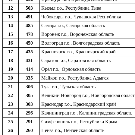
12
503
Кызыл г.о., Республика Тыва
13
491
Чебоксары г.о., Чувашская Республика
14
485
Самара г.о., Самарская область
15
478
Воронеж г.о., Воронежская область
16
450
Волгоград г.о., Волгоградская область
17
435
Красноярск г.о., Красноярский край
18
431
Саратов г.о., Саратовская область
19
414
Орёл г.о., Орловская область
20
335
Майкоп г.о., Республика Адыгея
21
306
Тула г.о., Тульская область
22
305
Великий Новгород г.о., Новгородская област
23
303
Краснодар г.о., Краснодарский край
24
296
Калининград г.о., Калининградская область
25
291
Симферополь г.о., Республика Крым
26
260
Пенза г.о., Пензенская область