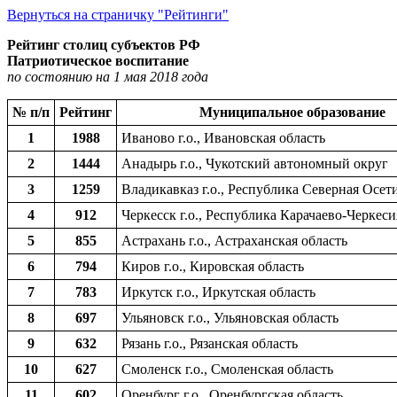
Вернуться на страничку "Рейтинги"
Рейтинг столиц субъектов РФ
Патриотическое воспитание
по состоянию на 1 мая 2018 года
№ п/п
Рейтинг
Муниципальное образование
1
1988
Иваново г.о., Ивановская область
2
1444
Анадырь г.о., Чукотский автономный округ
3
1259
Владикавказ г.о., Республика Северная Осет
4
912
Черкесск г.о., Республика Карачаево-Черкеси
5
855
Астрахань г.о., Астраханская область
6
794
Киров г.о., Кировская область
7
783
Иркутск г.о., Иркутская область
8
697
Ульяновск г.о., Ульяновская область
9
632
Рязань г.о., Рязанская область
10
627
Смоленск г.о., Смоленская область
11
602
Оренбург г.о., Оренбургская область