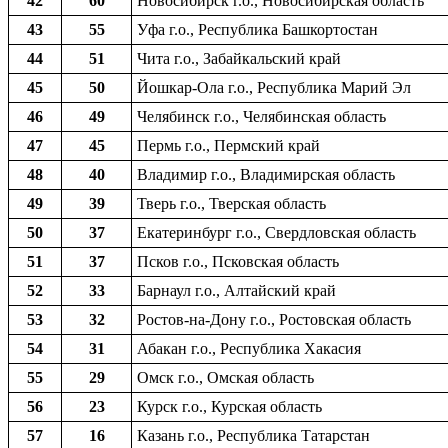
42
60
Новосибирск г.о., Новосибирская область
43
55
Уфа г.о., Республика Башкортостан
44
51
Чита г.о., Забайкальский край
45
50
Йошкар-Ола г.о., Республика Марий Эл
46
49
Челябинск г.о., Челябинская область
47
45
Пермь г.о., Пермский край
48
40
Владимир г.о., Владимирская область
49
39
Тверь г.о., Тверская область
50
37
Екатеринбург г.о., Свердловская область
51
37
Псков г.о., Псковская область
52
33
Барнаул г.о., Алтайский край
53
32
Ростов-на-Дону г.о., Ростовская область
54
31
Абакан г.о., Республика Хакасия
55
29
Омск г.о., Омская область
56
23
Курск г.о., Курская область
57
16
Казань г.о., Республика Татарстан