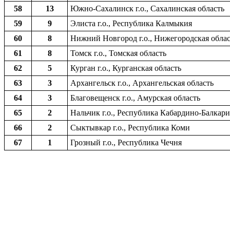
58
13
Южно-Сахалинск г.о., Сахалинская область
59
9
Элиста г.о., Республика Калмыкия
60
8
Нижний Новгород г.о., Нижегородская облас
61
8
Томск г.о., Томская область
62
5
Курган г.о., Курганская область
63
3
Архангельск г.о., Архангельская область
64
3
Благовещенск г.о., Амурская область
65
2
Нальчик г.о., Республика Кабардино-Балкари
66
2
Сыктывкар г.о., Республика Коми
67
1
Грозный г.о., Республика Чечня