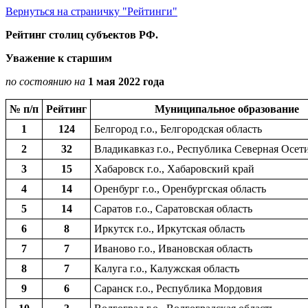
Вернуться на страничку "Рейтинги"
Рейтинг столиц субъектов РФ.
Уважение к старшим
по состоянию на
1 мая 2022 года
№ п/п
Рейтинг
Муниципальное образование
1
124
Белгород г.о., Белгородская область
2
32
Владикавказ г.о., Республика Северная Осет
3
15
Хабаровск г.о., Хабаровский край
4
14
Оренбург г.о., Оренбургская область
5
14
Саратов г.о., Саратовская область
6
8
Иркутск г.о., Иркутская область
7
7
Иваново г.о., Ивановская область
8
7
Калуга г.о., Калужская область
9
6
Саранск г.о., Республика Мордовия