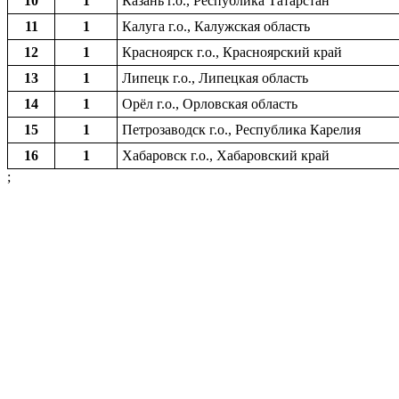
10
1
Казань г.о., Республика Татарстан
11
1
Калуга г.о., Калужская область
12
1
Красноярск г.о., Красноярский край
13
1
Липецк г.о., Липецкая область
14
1
Орёл г.о., Орловская область
15
1
Петрозаводск г.о., Республика Карелия
16
1
Хабаровск г.о., Хабаровский край
;