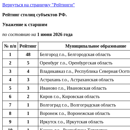
Вернуться на страничку "Рейтинги"
Рейтинг столиц субъектов РФ.
Уважение к старшим
по состоянию на
1 июня 2026 года
№ п/п
Рейтинг
Муниципальное образование
1
48
Белгород г.о., Белгородская область
2
5
Оренбург г.о., Оренбургская область
3
4
Владикавказ г.о., Республика Северная Осет
4
3
Астрахань г.о., Астраханская область
5
3
Иваново г.о., Ивановская область
6
2
Киров г.о., Кировская область
7
1
Волгоград г.о., Волгоградская область
8
1
Воронеж г.о., Воронежская область
9
1
Иркутск г.о., Иркутская область