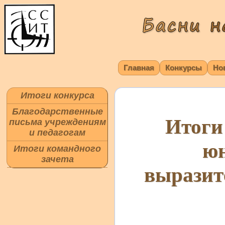
Главная
Конкурсы
Но
Итоги конкурса
Благодарственные
Итоги
письма учреждениям
и педагогам
юн
Итоги командного
зачета
выразит