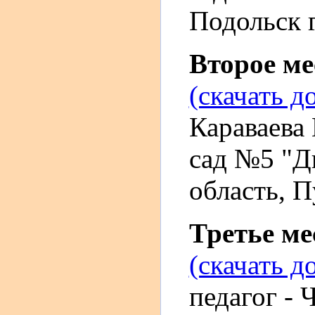
Подольск г
Второе м
(скачать д
Караваева
сад №5 "Д
область, П
Третье м
(скачать д
педагог -