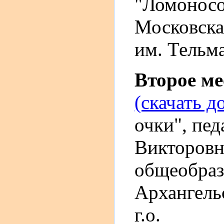
"Ломоносо
Московская
им. Тельм
Второе м
(скачать д
очки", пед
Викторовн
общеобраз
Архангель
г.о.