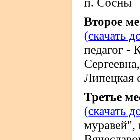
п. Сосны
Второе м
(скачать д
педагог -
Сергеевна
Липецкая о
Третье м
(скачать д
муравей", 
Вячеславо