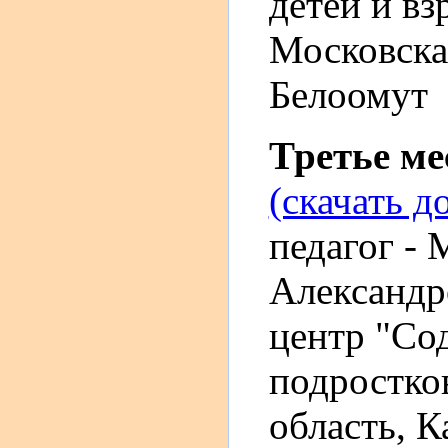
детей и вз
Московская
Белоомут
Третье м
(скачать д
педагог -
Александр
центр "Со
подростко
область, Ка