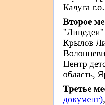
Калуга г.о.
Второе м
"Лицедеи
Крылов Лис
Волонцеви
Центр детс
область, Я
Третье м
документ)