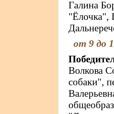
Галина Бо
"Ёлочка",
Дальнерече
от 9 до 
Победите
Волкова 
собаки", п
Валерьевн
общеобраз