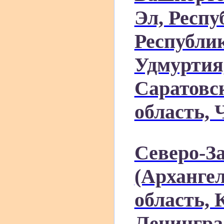
Эл, Респ
Республик
Удмуртия,
Саратовс
область, 
Северо-З
(Архангел
область, 
Ленингра