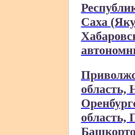
Республик
Саха (Яку
Хабаровс
автономн
Приволжс
область, 
Оренбургс
область, 
Башкорто