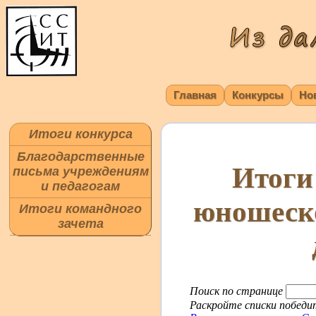
Главная
Конкурсы
Но
Итоги конкурса
Благодарственные
Итоги
письма учреждениям
и педагогам
юношеско
Итоги командного
зачета
Поиск по странице
Раскройте списки победит