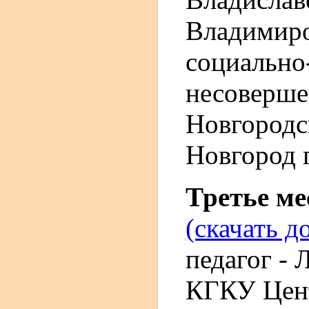
Владимир
социально
несоверше
Новгородс
Новгород г
Третье м
(скачать д
педагог - 
КГКУ Цент