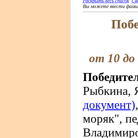
Раскрыть весь список
Св
Вы можете ввести фамили
Побе
от 10 до
Победите
Рыбкина, 
документ)
моряк", п
Владимиро