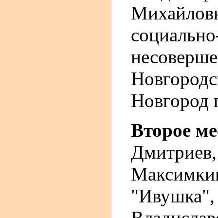
Михайлов
социально
несоверше
Новгородс
Новгород г
Второе м
Дмитриев,
Максимк
"Ивушка",
Владислав