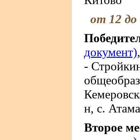
от 12 до
Победите
документ)
- Стройки
общеобраз
Кемеровск
н, с. Атам
Второе м