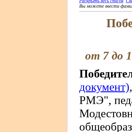
Раскрыть весь список
Св
Вы можете ввести фамили
Побе
от 7 до 
Победите
документ)
РМЭ", пед
Модестов
общеобраз