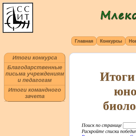
Главная
Конкурсы
Но
Итоги конкурса
Благодарственные
Итоги
письма учреждениям
и педагогам
юно
Итоги командного
зачета
биол
Поиск по странице
Раскройте списки победит