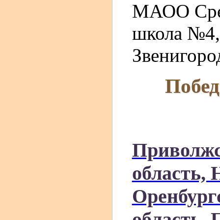
МАОО Сред
школа №4,
Звенигород
Побед
Приволжс
область, 
Оренбургс
область, 