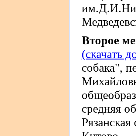
им.Д.И.Ни
Медведевск
Второе м
(скачать д
собака", п
Михайлов
общеобраз
средняя о
Рязанская 
Китово