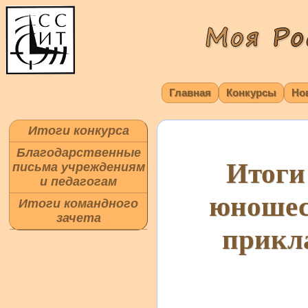
Главная
Конкурсы
Но
Итоги конкурса
Благодарственные
Итоги
письма учреждениям
и педагогам
юношес
Итоги командного
зачета
прикл