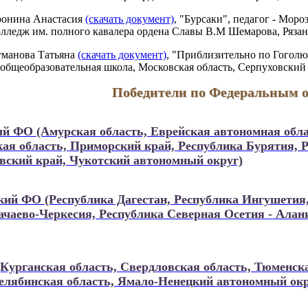
ронина Анастасия
(скачать документ)
, "Бурсаки", педагог - Мо
ледж им. полного кавалера ордена Славы В.М Шемарова, Рязанск
тманова Татьяна
(скачать документ)
, "Приблизительно по Гоголю
общеобразовательная школа, Московская область, Серпуховский 
Победители по Федеральным 
й ФО (Амурская область, Еврейская автономная обла
кая область, Приморский край, Республика Бурятия, 
овский край, Чукотский автономный округ)
кий ФО (Республика Дагестан, Республика Ингушетия
ачаево-Черкесия, Республика Северная Осетия - Алан
Курганская область, Свердловская область, Тюменс
Челябинская область, Ямало-Ненецкий автономный окр