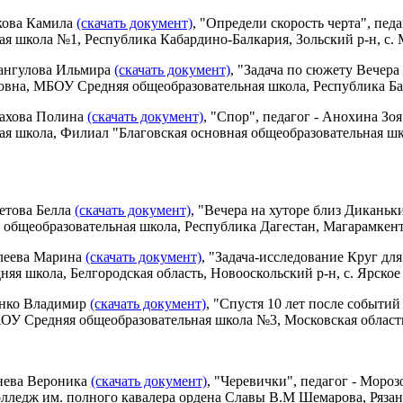
кова Камила
(скачать документ)
, "Определи скорость черта", п
ая школа №1, Республика Кабардино-Балкария, Зольский р-н, c.
ангулова Ильмира
(скачать документ)
, "Задача по сюжету Вечера
вна, МБОУ Средняя общеобразовательная школа, Республика Баш
тахова Полина
(скачать документ)
, "Спор", педагог - Анохина З
я школа, Филиал "Благовская основная общеобразовательная школ
етова Белла
(скачать документ)
, "Вечера на хуторе близ Дикань
 общеобразовательная школа, Республика Дагестан, Магарамкент
леева Марина
(скачать документ)
, "Задача-исследование Круг для
я школа, Белгородская область, Новооскольский р-н, с. Ярское
енко Владимир
(скачать документ)
, "Спустя 10 лет после событий 
У Средняя общеобразовательная школа №3, Московская область,
тнева Вероника
(скачать документ)
, "Черевички", педагог - Мор
ледж им. полного кавалера ордена Славы В.М Шемарова, Рязанск