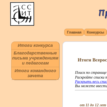
Главная
Конкурсы
Итоги конкурса
Благодарственные
письма учреждениям
Итоги Всеро
и педагогам
Итоги командного
Поиск по странице
зачета
Раскройте списки п
Раскрыть весь спи
Вы можете ввести 
от 11 до 12 лет