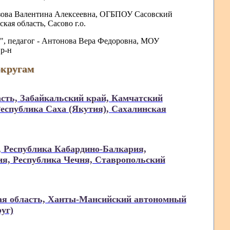
розова Валентина Алексеевна, ОГБПОУ Сасовский
ая область, Сасово г.о.
", педагог - Антонова Вера Федоровна, МОУ
р-н
округам
сть, Забайкальский край, Камчатский
Республика Саха (Якутия), Сахалинская
, Республика Кабардино-Балкария,
ия, Республика Чечня, Ставропольский
кая область, Ханты-Мансийский автономный
уг)