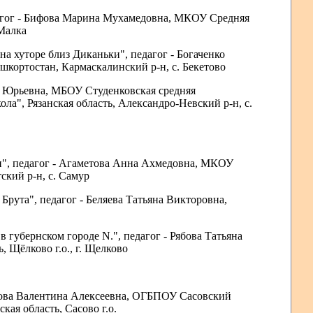
едагог - Бифова Марина Мухамедовна, МКОУ Средняя
 Малка
 на хуторе близ Диканьки", педагог - Богаченко
кортостан, Кармаскалинский р-н, c. Бекетово
оя Юрьевна, МБОУ Студенковская средняя
а", Рязанская область, Александро-Невский р-н, с.
ки", педагог - Агаметова Анна Ахмедовна, МКОУ
ский р-н, c. Самур
 Брута", педагог - Беляева Татьяна Викторовна,
в губернском городе N.", педагог - Рябова Татьяна
 Щёлково г.о., г. Щелково
озова Валентина Алексеевна, ОГБПОУ Сасовский
ая область, Сасово г.о.