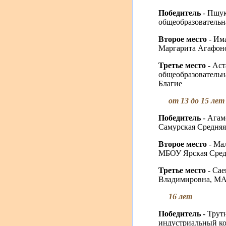
Победитель
- Пшу
общеобразовательн
Второе место
- Им
Маргарита Агафоно
Третье место
- Ас
общеобразовательна
Благие
от 13 до 15 лет
Победитель
- Агам
Самурская Средняя
Второе место
- Ма
МБОУ Ярская Средня
Третье место
- Са
Владимировна, МАО
16 лет
Победитель
- Тру
индустриальный кол