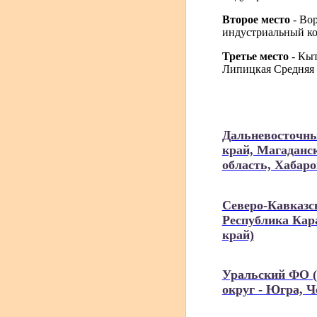
Второе место
- Во
индустриальный кол
Третье место
- Кы
Липицкая Средняя 
Дальневосточны
край, Магаданс
область, Хабар
Северо-Кавказс
Республика Кар
край)
Уральский ФО (
округ - Югра, 