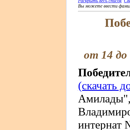
Раскрыть весь список
Св
Вы можете ввести фамили
Побе
от 14 до
Победите
(скачать д
Амилады",
Владимир
интернат 