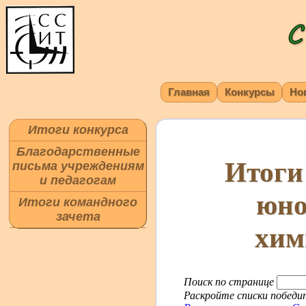
Главная
Конкурсы
Но
Итоги конкурса
Благодарственные
Итоги
письма учреждениям
и педагогам
юно
Итоги командного
зачета
хим
Поиск по странице
Раскройте списки победит