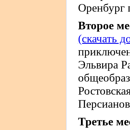
Оренбург г
Второе м
(скачать д
приключен
Эльвира Р
общеобраз
Ростовская
Персианов
Третье м