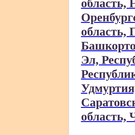
область, 
Оренбургс
область, 
Башкорто
Эл, Респ
Республик
Удмуртия,
Саратовс
область, 