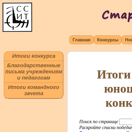
Главная
Конкурсы
Но
Итоги конкурса
Благодарственные
Итоги
письма учреждениям
и педагогам
юнош
Итоги командного
зачета
конк
Поиск по странице
Раскройте списки победит