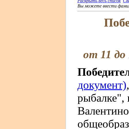
Раскрыть весь список
Св
Вы можете ввести фамили
Побе
от 11 до
Победите
документ)
рыбалке", 
Валентино
общеобраз