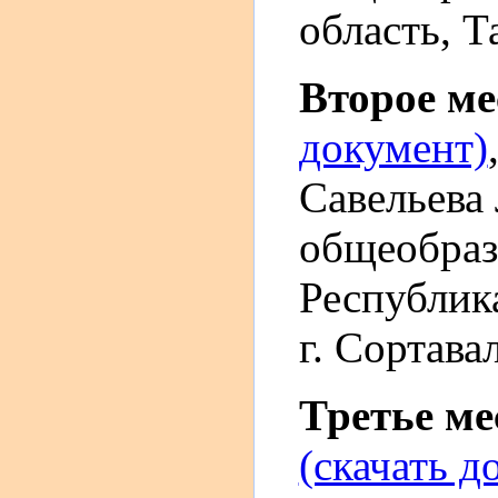
область, Т
Второе м
документ)
Савельева
общеобраз
Республика
г. Сортава
Третье м
(скачать д