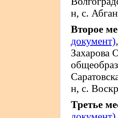
Волгоградс
н, с. Абга
Второе м
документ)
Захарова 
общеобраз
Саратовска
н, с. Воск
Третье м
документ)