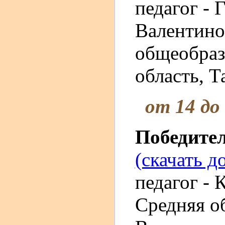
педагог - 
Валентино
общеобраз
область, Т
от 14 до
Победите
(скачать д
педагог -
Средняя о