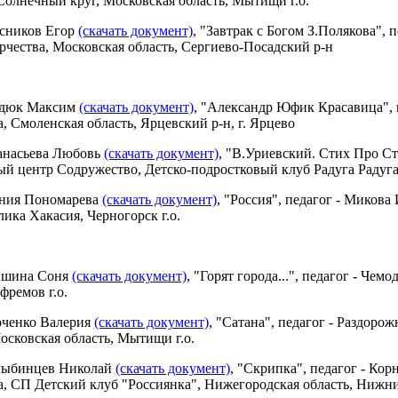
олнечный круг, Московская область, Мытищи г.о.
асников Егор
(скачать документ)
, "Завтрак с Богом З.Полякова",
рчества, Московская область, Сергиево-Посадский р-н
адюк Максим
(скачать документ)
, "Александр Юфик Красавица", 
а, Смоленская область, Ярцевский р-н, г. Ярцево
анасьева Любовь
(скачать документ)
, "В.Уриевский. Стих Про С
й центр Содружество, Детско-подростковый клуб Радуга Радуга, 
ения Пономарева
(скачать документ)
, "Россия", педагог - Миков
лика Хакасия, Черногорск г.о.
ишина Соня
(скачать документ)
, "Горят города...", педагог - Че
фремов г.о.
рченко Валерия
(скачать документ)
, "Сатана", педагог - Раздоро
осковская область, Мытищи г.о.
лыбинцев Николай
(скачать документ)
, "Скрипка", педагог - Ко
а, СП Детский клуб "Россиянка", Нижегородская область, Нижни