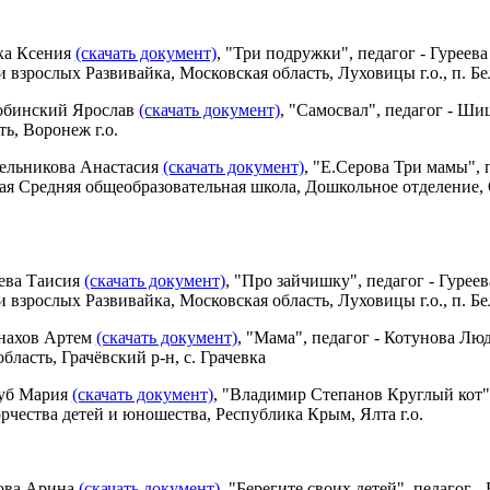
ка Ксения
(скачать документ)
, "Три подружки", педагог - Гуреев
и взрослых Развивайка, Московская область, Луховицы г.о., п. Б
обинский Ярослав
(скачать документ)
, "Самосвал", педагог - Ш
ь, Воронеж г.о.
рельникова Анастасия
(скачать документ)
, "Е.Серова Три мамы",
 Средняя общеобразовательная школа, Дошкольное отделение, Ор
ева Таисия
(скачать документ)
, "Про зайчишку", педагог - Гурее
и взрослых Развивайка, Московская область, Луховицы г.о., п. Б
нахов Артем
(скачать документ)
, "Мама", педагог - Котунова Лю
бласть, Грачёвский р-н, с. Грачевка
луб Мария
(скачать документ)
, "Владимир Степанов Круглый кот"
рчества детей и юношества, Республика Крым, Ялта г.о.
това Арина
(скачать документ)
, "Берегите своих детей", педагог