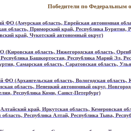
Победители по Федеральным 
й ФО (Амурская область, Еврейская автономная обла
кая область, Приморский край, Республика Бурятия, 
овский край, Чукотский автономный округ)
 (Кировская область, Нижегородская область, Оренбу
 Республика Башкортостан, Республика Марий Эл, Ре
уртия, Самарская область, Саратовская область, Уль
й ФО (Архангельская область, Вологодская область, 
ская область, Ненецкий автономный округ, Новгородс
елия, Республика Коми, Санкт-Петербург)
Алтайский край, Иркутская область, Кемеровская обл
 область, Республика Алтай, Республика Тыва, Респу