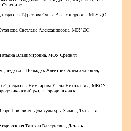
г. Струнино
", педагог - Ефремова Ольга Александровна
, МБУ ДО
- Суханова Светлана Александровна
, МБУ ДО
 Татьяна Владимировна
, МОУ Средняя
ем", педагог - Волкодав Алевтина Александровна
,
аке", педагог - Нимгирова Елена Николаевна
, МКОУ
родовиковский р-н, г. Городовиковск
 Игорь Павлович
, Дом культуры Химик, Тульская
 Раздорожная Татьяна Валериевна
, Детско-