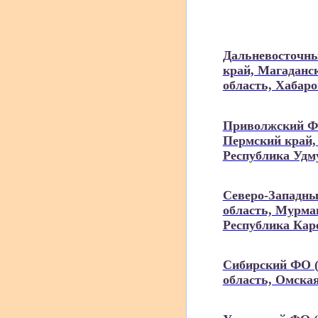
Дальневосточны
край, Магаданс
область, Хабар
Приволжский ФО
Пермский край,
Республика Удм
Северо-Западны
область, Мурман
Республика Кар
Сибирский ФО (
область, Омская