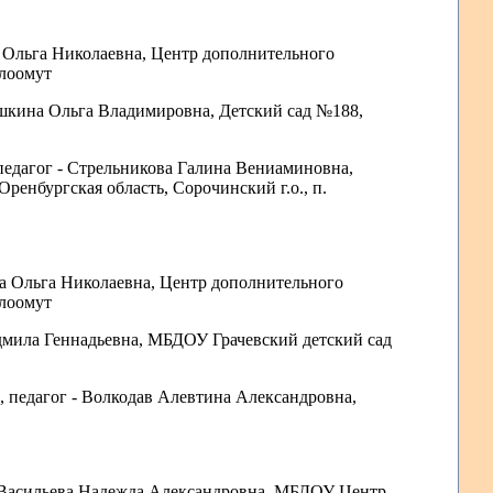
а Ольга Николаевна
, Центр дополнительного
елоомут
ишкина Ольга Владимировна
, Детский сад №188,
 педагог - Стрельникова Галина Вениаминовна
,
енбургская область, Сорочинский г.о., п.
ва Ольга Николаевна
, Центр дополнительного
елоомут
дмила Геннадьевна
, МБДОУ Грачевский детский сад
, педагог - Волкодав Алевтина Александровна
,
 - Васильева Надежда Александровна
, МБДОУ Центр