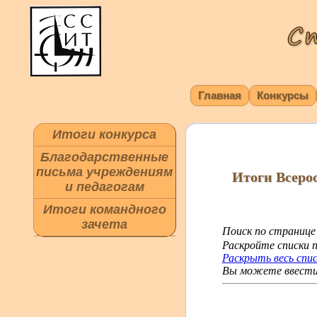
Главная
Конкурсы
Итоги конкурса
Благодарственные
письма учреждениям
Итоги Всеро
и педагогам
Итоги командного
зачета
Поиск по странице
Раскройте списки п
Раскрыть весь спи
Вы можете ввести 