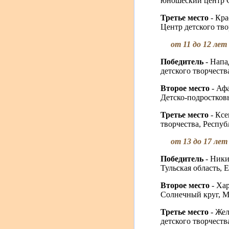
юношеский центр С
Третье место
- Кр
Центр детского тво
от 11 до 12 лет
Победитель
- Нап
детского творчеств
Второе место
- Аф
Детско-подростковы
Третье место
- Кс
творчества, Респуб
от 13 до 17 лет
Победитель
- Ник
Тульская область, Е
Второе место
- Ха
Солнечный круг, М
Третье место
- Же
детского творчеств