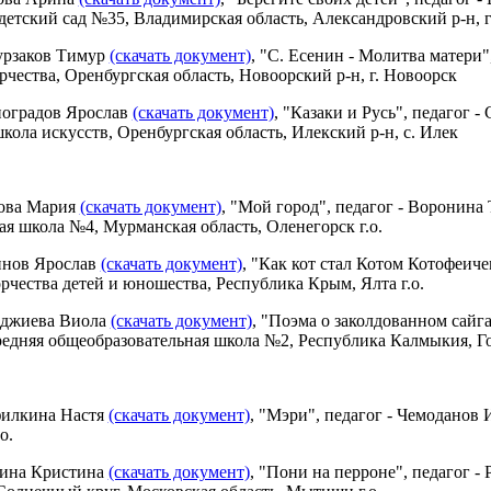
 детский сад №35, Владимирская область, Александровский р-н, 
урзаков Тимур
(скачать документ)
, "С. Есенин - Молитва матери
рчества, Оренбургская область, Новоорский р-н, г. Новоорск
ноградов Ярослав
(скачать документ)
, "Казаки и Русь", педагог 
кола искусств, Оренбургская область, Илекский р-н, с. Илек
лова Мария
(скачать документ)
, "Мой город", педагог - Воронина
я школа №4, Мурманская область, Оленегорск г.о.
ннов Ярослав
(скачать документ)
, "Как кот стал Котом Котофеич
рчества детей и юношества, Республика Крым, Ялта г.о.
нджиева Виола
(скачать документ)
, "Поэма о заколдованном сайг
редняя общеобразовательная школа №2, Республика Калмыкия, Го
филкина Настя
(скачать документ)
, "Мэри", педагог - Чемоданов
о.
лина Кристина
(скачать документ)
, "Пони на перроне", педагог -