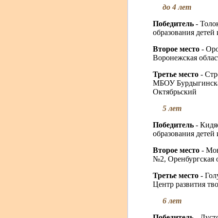
до 4 лет
Победитель
- Толо
образования детей 
Второе место
- Ор
Воронежская област
Третье место
- Ст
МБОУ Бурдыгинская
Октябрьский
5 лет
Победитель
- Кидя
образования детей 
Второе место
- Мо
№2, Оренбургская о
Третье место
- Го
Центр развития тво
6 лет
Победитель
- Дус