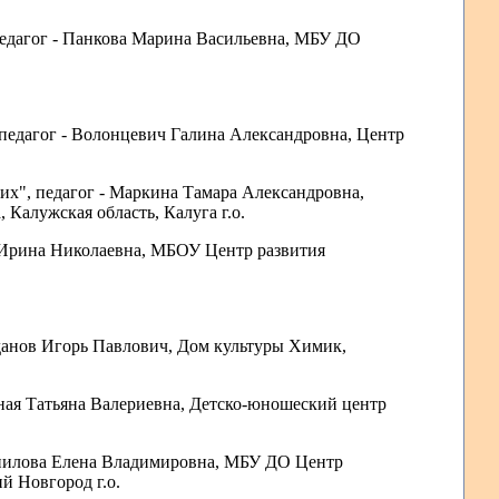
 педагог - Панкова Марина Васильевна
, МБУ ДО
педагог - Волонцевич Галина Александровна
, Центр
тих", педагог - Маркина Тамара Александровна
,
Калужская область, Калуга г.о.
а Ирина Николаевна
, МБОУ Центр развития
моданов Игорь Павлович
, Дом культуры Химик,
жная Татьяна Валериевна
, Детско-юношеский центр
рнилова Елена Владимировна
, МБУ ДО Центр
й Новгород г.о.