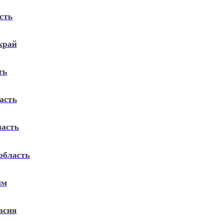
сть
край
ть
асть
ласть
область
ым
асия