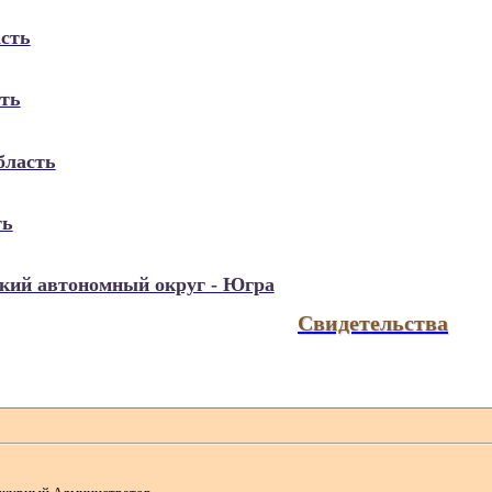
асть
сть
бласть
ть
кий автономный округ - Югра
Свидетельства