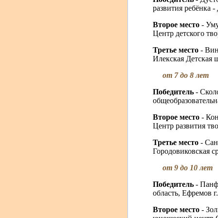
развития ребёнка -
Второе место
- Ум
Центр детского тво
Третье место
- Ви
Илекская Детская ш
от 7 до 8 лет
Победитель
- Ско
общеобразовательна
Второе место
- Ко
Центр развития тво
Третье место
- Са
Городовиковская с
от 9 до 10 лет
Победитель
- Пан
область, Ефремов г.
Второе место
- Зо