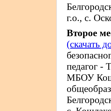
Белгородс
г.о., c. Ос
Второе м
(скачать д
безопасног
педагог - 
МБОУ Кош
общеобраз
Белгородск
c. Кошлак