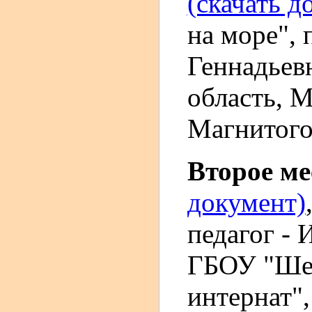
(скачать д
на море", 
Геннадьев
область, М
Магнитого
Второе м
документ)
педагог -
ГБОУ "Шеб
интернат",