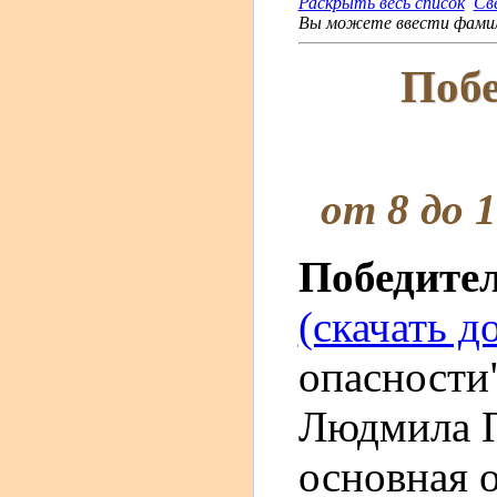
Раскрыть весь список
Св
Вы можете ввести фамили
Побе
от 8 до 
Победите
(скачать д
опасности"
Людмила П
основная 