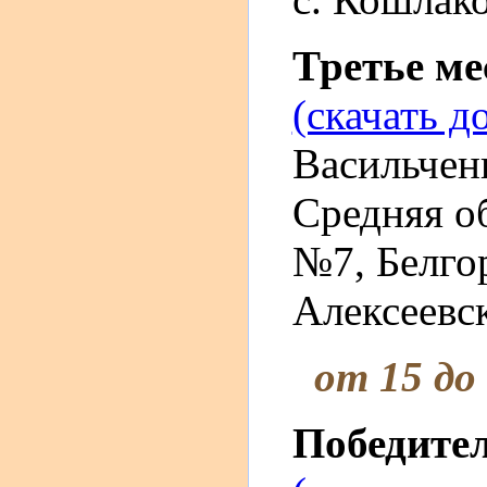
Третье м
(скачать д
Васильчен
Средняя о
№7, Белгор
Алексеевск
от 15 до
Победите