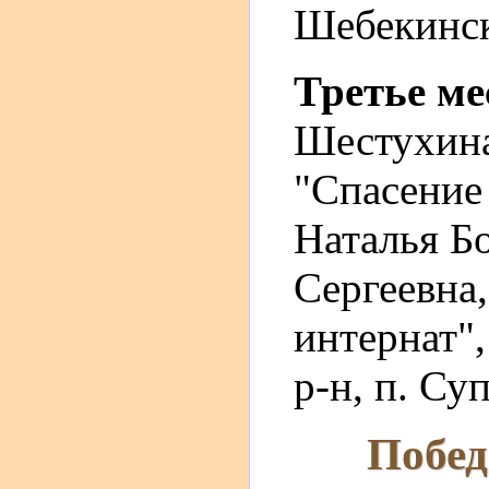
Шебекинск
Третье м
Шестухин
"Спасение 
Наталья Б
Сергеевна
интернат",
р-н, п. Су
Побед