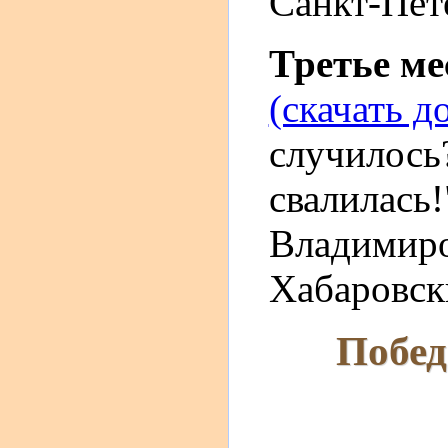
Санкт-Пет
Третье м
(скачать д
случилось
свалилась!
Владимиро
Хабаровски
Побед