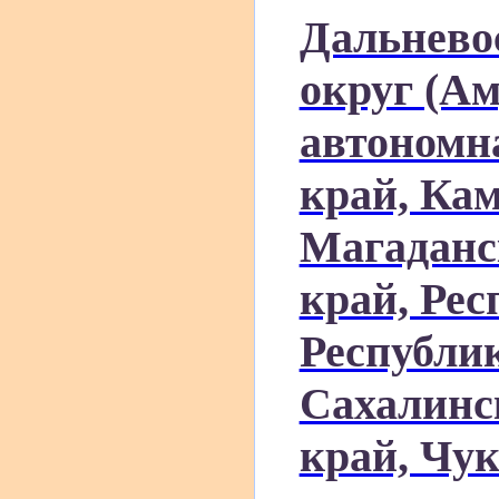
Дальнево
округ (Ам
автономн
край, Ка
Магаданс
край, Рес
Республик
Сахалинс
край, Чу