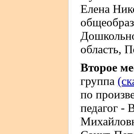
Елена Ник
общеобраз
Дошкольно
область, П
Второе м
группа
(ск
по произв
педагог -
Михайловн