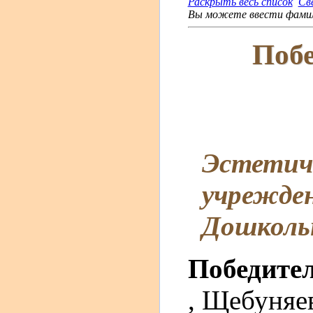
Раскрыть весь список
Св
Вы можете ввести фамили
Побе
Эстетиче
учрежден
Дошкольн
Победите
, Щебуняев