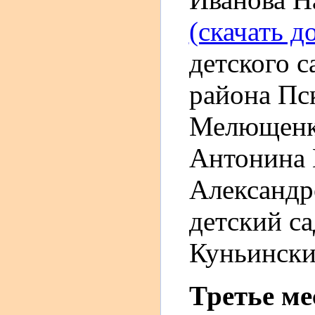
(скачать д
детского 
района Пск
Мелющенко
Антонина 
Александ
детский са
Куньинский
Третье м