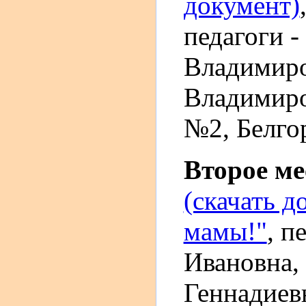
документ)
педагоги -
Владимиро
Владимир
№2, Белгор
Второе м
(скачать д
мамы!"
, п
Ивановна,
Геннадиев