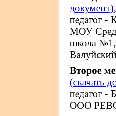
документ)
педагог -
МОУ Средн
школа №1,
Валуйский 
Второе м
(скачать д
педагог - 
ООО РЕВС