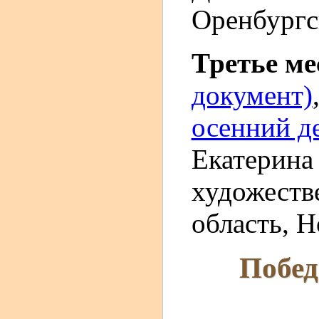
Оренбургск
Третье м
документ)
осенний д
Екатерина
художеств
область, Н
Побед