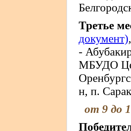
Белгородск
Третье м
документ)
- Абубаки
МБУДО Це
Оренбургс
н, п. Сара
от 9 до 
Победите