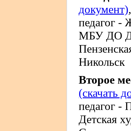
документ)
педагог - 
МБУ ДО До
Пензенская
Никольск
Второе м
(скачать д
педагог -
Детская х