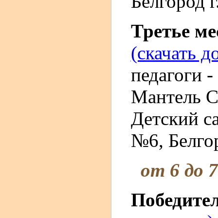
Белгород г
Третье м
(скачать д
педагоги 
Мантель С
Детский с
№6, Белгор
от 6 до 
Победите