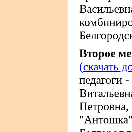
Васильевн
комбиниро
Белгородск
Второе м
(скачать д
педагоги 
Витальевн
Петровна,
"Антошка",