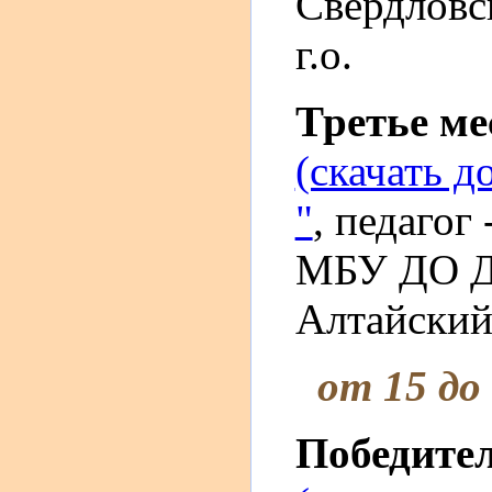
Свердловс
г.о.
Третье м
(скачать д
"
, педагог
МБУ ДО Д
Алтайский 
от 15 до
Победите