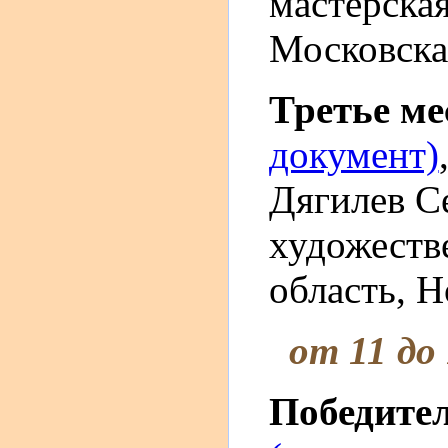
мастерска
Московска
Третье м
документ)
Дягилев С
художеств
область, Н
от 11 до
Победите