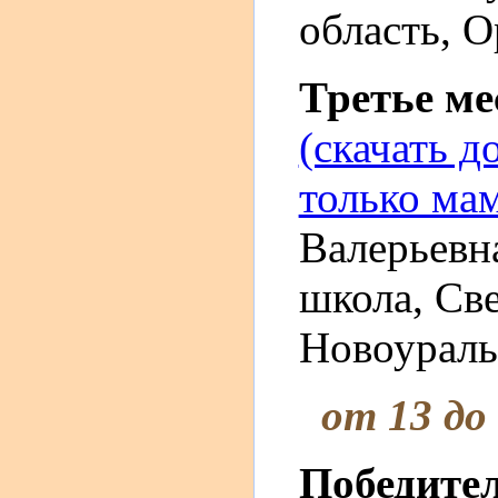
область, О
Третье м
(скачать д
только ма
Валерьевн
школа, Све
Новоуральс
от 13 до
Победите