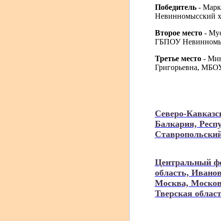
Победитель
- Мар
Невинномысский хи
Второе место
- Му
ГБПОУ Невинномысс
Третье место
- Ми
Григорьевна, МБОУ
Северо-Кавказс
Балкария, Респ
Ставропольский
Центральный фе
область, Иванов
Москва, Московс
Тверская област