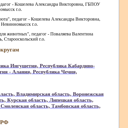
едагог - Кошелева Александра Викторовна, ГБПОУ
мысск г.о.
июта", педагог - Кошелева Александра Викторовна,
Невинномысск г.о.
для животных", педагог - Поваляева Валентина
, Старооскольский г.о.
округам
лика Ингушетия, Республика Кабардино-
тия - Алания, Республика Чечня,
ласть, Владимирская область, Воронежская
ть, Курская область, Липецкая область,
 Смоленская область, Тамбовская область,
 РФ