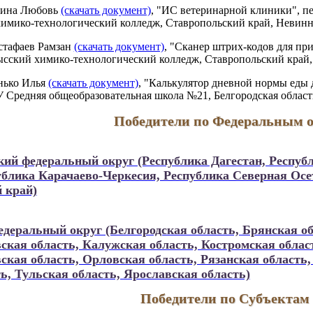
кина Любовь
(скачать документ)
, "ИС ветеринарной клиники", п
мико-технологический колледж, Ставропольский край, Невинно
стафаев Рамзан
(скачать документ)
, "Сканер штрих-кодов для пр
кий химико-технологический колледж, Ставропольский край, 
нько Илья
(скачать документ)
, "Калькулятор дневной нормы еды 
 Средняя общеобразовательная школа №21, Белгородская область
Победители по Федеральным 
кий федеральный округ (Республика Дагестан, Респуб
ублика Карачаево-Черкесия, Республика Северная Осе
 край)
деральный округ (Белгородская область, Брянская об
ская область, Калужская область, Костромская облас
кая область, Орловская область, Рязанская область,
ь, Тульская область, Ярославская область)
Победители по Субъектам